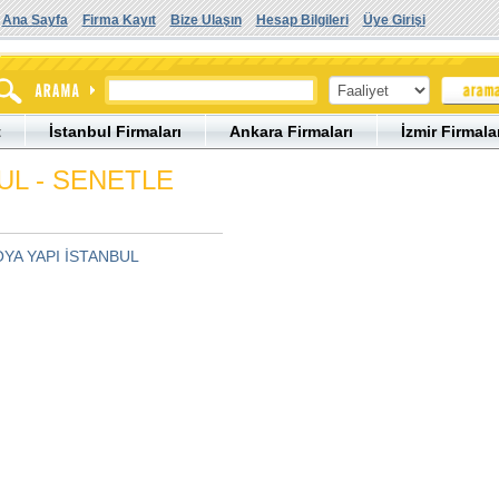
Ana Sayfa
Firma Kayıt
Bize Ulaşın
Hesap Bilgileri
Üye Girişi
t
İstanbul Firmaları
Ankara Firmaları
İzmir Firmala
UL - SENETLE
YA YAPI İSTANBUL