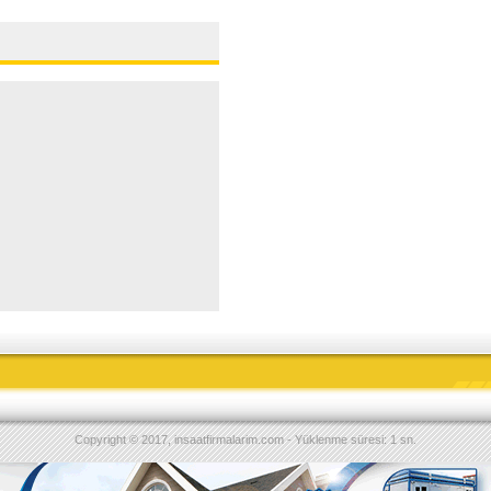
Copyright © 2017, insaatfirmalarim.com - Yüklenme süresi: 1 sn.