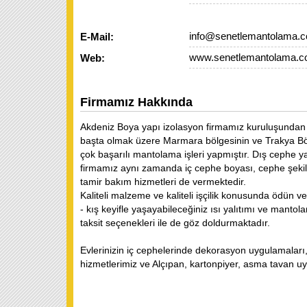
info@senetlemantolama.
E-Mail:
www.senetlemantolama.
Web:
Firmamız Hakkında
Akdeniz Boya yapı izolasyon firmamız kuruluşunda
başta olmak üzere Marmara bölgesinin ve Trakya Bölge
çok başarılı mantolama işleri yapmıştır. Dış cephe
firmamız aynı zamanda iç cephe boyası, cephe şekill
tamir bakım hizmetleri de vermektedir.
Kaliteli malzeme ve kaliteli işçilik konusunda ödün
- kış keyifle yaşayabileceğiniz ısı yalıtımı ve manto
taksit seçenekleri ile de göz doldurmaktadır.
Evlerinizin iç cephelerinde dekorasyon uygulamalar
hizmetlerimiz ve Alçıpan, kartonpiyer, asma tavan u