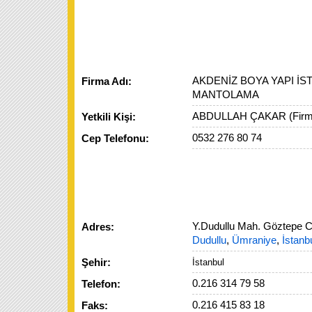
AKDENİZ BOYA YAPI İS
Firma Adı:
MANTOLAMA
ABDULLAH ÇAKAR (Firma
Yetkili Kişi:
0532 276 80 74
Cep Telefonu:
Y.Dudullu Mah. Göztepe 
Adres:
Dudullu
,
Ümraniye
,
İstanb
Şehir:
İstanbul
0.216 314 79 58
Telefon:
0.216 415 83 18
Faks: