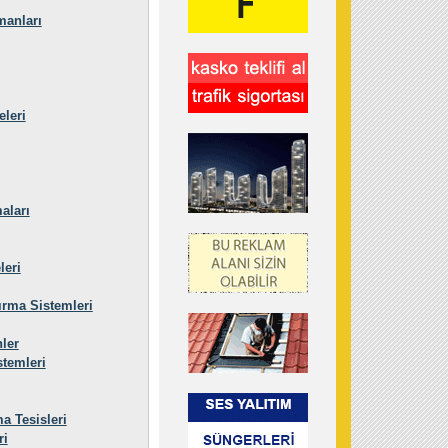
manları
leri
aları
leri
ırma Sistemleri
ler
temleri
a Tesisleri
ri