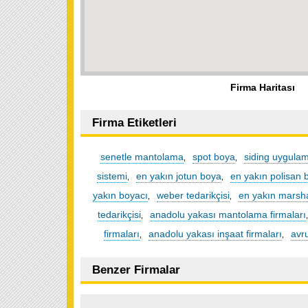
Firma Haritası
Firma Etiketleri
senetle mantolama
spot boya
siding uygula
,
,
sistemi
en yakın jotun boya
en yakın polisan 
,
,
yakın boyacı
weber tedarikçisi
en yakın marsha
,
,
tedarikçisi
anadolu yakası mantolama firmaları
,
firmaları
anadolu yakası inşaat firmaları
avr
,
,
Benzer Firmalar