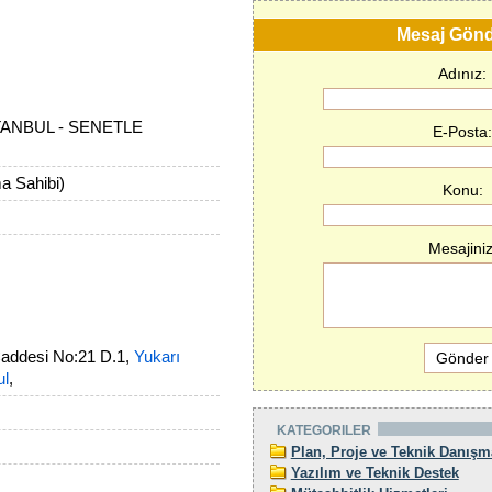
Mesaj Gön
Adınız:
TANBUL - SENETLE
E-Posta:
 Sahibi)
Konu:
Mesajiniz
Caddesi No:21 D.1,
Yukarı
ul
,
KATEGORILER
Plan, Proje ve Teknik Danışm
Yazılım ve Teknik Destek