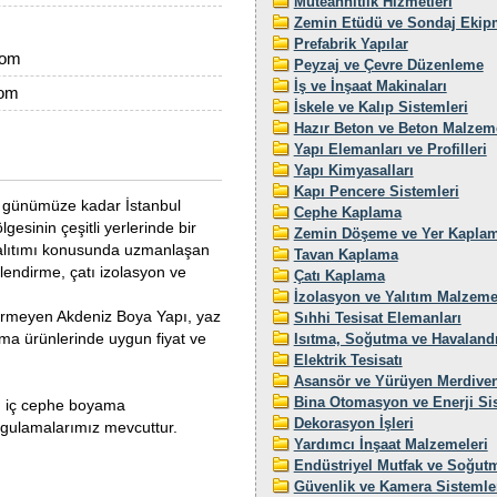
Müteahhitlik Hizmetleri
Zemin Etüdü ve Sondaj Ekip
Prefabrik Yapılar
com
Peyzaj ve Çevre Düzenleme
İş ve İnşaat Makinaları
com
İskele ve Kalıp Sistemleri
Hazır Beton ve Beton Malzeme
Yapı Elemanları ve Profilleri
Yapı Kimyasalları
Kapı Pencere Sistemleri
n günümüze kadar İstanbul
Cephe Kaplama
sinin çeşitli yerlerinde bir
Zemin Döşeme ve Yer Kaplam
 yalıtımı konusunda uzmanlaşan
Tavan Kaplama
endirme, çatı izolasyon ve
Çatı Kaplama
İzolasyon ve Yalıtım Malzeme
 vermeyen Akdeniz Boya Yapı, yaz
Sıhhi Tesisat Elemanları
lama ürünlerinde uygun fiyat ve
Isıtma, Soğutma ve Havaland
Elektrik Tesisatı
Asansör ve Yürüyen Merdiven
Bina Otomasyon ve Enerji Sis
ı, iç cephe boyama
Dekorasyon İşleri
ygulamalarımız mevcuttur.
Yardımcı İnşaat Malzemeleri
Endüstriyel Mutfak ve Soğutm
Güvenlik ve Kamera Sistemle