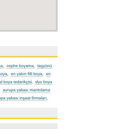
ma
cephe boyama
taşyünü
,
,
boya
en yakın filli boya
en
,
,
l boya tedarikçisi
dyo boya
,
avrupa yakası mantolama
,
upa yakası inşaat firmaları
,