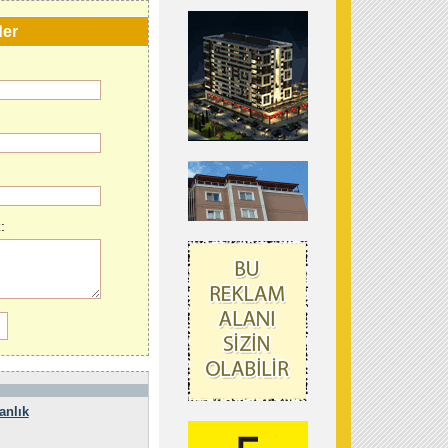
der
:
anlık