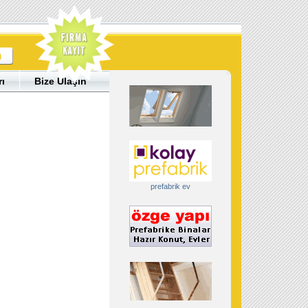
rı
Bize Ulaşın
prefabrik ev