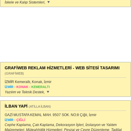
İskele ve Kalıp Sistemleri,
GRAFİWEB REKLAM HİZMETLERİ - WEB SİTESİ TASARIMI
(GRAFİWEB)
İZMİR Kemeraltı, Konak, İzmir
-
-
İZMİR
KONAK
KEMERALTI
Yazılım ve Teknik Destek,
İLBAN YAPİ
(ATİLLA İLBAN)
GAZİ MUSTAFA KEMAL MAH. 9507 SOK. NO:8 Çiğli, İzmir
-
İZMİR
ÇİĞLİ
Cephe Kaplama, Çatı Kaplama, Dekorasyon İşleri, İzolasyon ve Yalıtım
Malzemeleri, Müteahhitlik Hizmetleri, Peyzaj ve Çevre Düzenleme, Tadilat