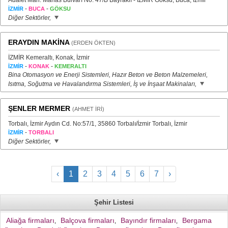
Adalet Mah. Manas Bulvarı No: 47/B Bayraklı - İZMİR Göksu, Buca, İzmir
-
-
İZMİR
BUCA
GÖKSU
Diğer Sektörler,
ERAYDIN MAKİNA
(ERDEN ÖKTEN)
İZMİR Kemeraltı, Konak, İzmir
-
-
İZMİR
KONAK
KEMERALTI
Bina Otomasyon ve Enerji Sistemleri, Hazır Beton ve Beton Malzemeleri,
Isıtma, Soğutma ve Havalandırma Sistemleri, İş ve İnşaat Makinaları,
ŞENLER MERMER
(AHMET İRİ)
Torbalı, İzmir Aydın Cd. No:57/1, 35860 Torbalı/İzmir Torbalı, İzmir
-
İZMİR
TORBALI
Diğer Sektörler,
‹
1
2
3
4
5
6
7
›
Şehir Listesi
Aliağa firmaları
Balçova firmaları
Bayındır firmaları
Bergama
,
,
,