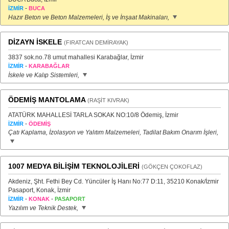
-
İZMİR
BUCA
Hazır Beton ve Beton Malzemeleri, İş ve İnşaat Makinaları,
DİZAYN İSKELE
(FIRATCAN DEMİRAYAK)
3837 sok.no.78 umut mahallesi Karabağlar, İzmir
-
İZMİR
KARABAĞLAR
İskele ve Kalıp Sistemleri,
ÖDEMİŞ MANTOLAMA
(RAŞİT KIVRAK)
ATATÜRK MAHALLESİ TARLA SOKAK NO:10/8 Ödemiş, İzmir
-
İZMİR
ÖDEMİŞ
Çatı Kaplama, İzolasyon ve Yalıtım Malzemeleri, Tadilat Bakım Onarım İşleri,
1007 MEDYA BİLİŞİM TEKNOLOJİLERİ
(GÖKÇEN ÇOKOFLAZ)
Akdeniz, Şht. Fethi Bey Cd. Yüncüler İş Hanı No:77 D:11, 35210 Konak/İzmir
Pasaport, Konak, İzmir
-
-
İZMİR
KONAK
PASAPORT
Yazılım ve Teknik Destek,