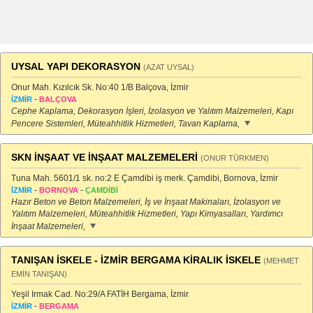
UYSAL YAPI DEKORASYON
(AZAT UYSAL)
Onur Mah. Kızılcık Sk. No:40 1/B Balçova, İzmir
-
İZMİR
BALÇOVA
Cephe Kaplama, Dekorasyon İşleri, İzolasyon ve Yalıtım Malzemeleri, Kapı
Pencere Sistemleri, Müteahhitlik Hizmetleri, Tavan Kaplama,
SKN İNŞAAT VE İNŞAAT MALZEMELERİ
(ONUR TÜRKMEN)
Tuna Mah. 5601/1 sk. no:2 E Çamdibi iş merk. Çamdibi, Bornova, İzmir
-
-
İZMİR
BORNOVA
ÇAMDİBİ
Hazır Beton ve Beton Malzemeleri, İş ve İnşaat Makinaları, İzolasyon ve
Yalıtım Malzemeleri, Müteahhitlik Hizmetleri, Yapı Kimyasalları, Yardımcı
İnşaat Malzemeleri,
TANIŞAN İSKELE - İZMİR BERGAMA KİRALIK İSKELE
(MEHMET
EMİN TANIŞAN)
Yeşil Irmak Cad. No:29/A FATİH Bergama, İzmir
-
İZMİR
BERGAMA