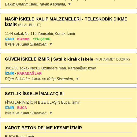
Bakım Onarım İşleri, Tavan Kaplama,
NASİP İSKELE KALIP MALZEMELERİ - TELESKOBİK DİKME
İZMİR
(BİLAL BULUT)
1144 sokak No:115 Yenişehir, Konak, İzmir
-
-
İZMİR
KONAK
YENİŞEHİR
İskele ve Kalıp Sistemleri,
GÜVEN İSKELE İZMİR | Satılık kiralık iskele
(MUHAMMET BOZKIR)
3962/30 sokak No:62 Uzundere mah. Karabağlar, İzmir
-
İZMİR
KARABAĞLAR
Diğer Sektörler, İskele ve Kalıp Sistemleri,
SATILIK İSKELE İMALATÇISI
FİYATLARIMIZ İÇİN BİZE ULAŞIN Buca, İzmir
-
İZMİR
BUCA
İskele ve Kalıp Sistemleri,
KAROT BETON DELME KESME İZMİR
BUCA Buca, İzmir