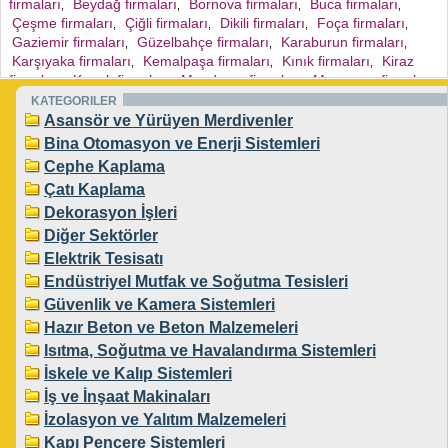
firmaları
Beydağ firmaları
Bornova firmaları
Buca firmaları
,
,
,
,
Çeşme firmaları
Çiğli firmaları
Dikili firmaları
Foça firmaları
,
,
,
,
Gaziemir firmaları
Güzelbahçe firmaları
Karaburun firmaları
,
,
,
Karşıyaka firmaları
Kemalpaşa firmaları
Kınık firmaları
Kiraz
,
,
,
firmaları
Konak firmaları
Menderes firmaları
Menemen firmaları
,
,
,
,
Narlıdere firmaları
Ödemiş firmaları
Seferihisar firmaları
Selçuk
KATEGORILER
,
,
,
firmaları
Tire firmaları
Torbalı firmaları
Urla firmaları
Asansör ve Yürüyen Merdivenler
,
,
,
,
Karabağlar firmaları
Bayraklı firmaları
,
,
Bina Otomasyon ve Enerji Sistemleri
Cephe Kaplama
Çatı Kaplama
Dekorasyon İşleri
Diğer Sektörler
Elektrik Tesisatı
Endüstriyel Mutfak ve Soğutma Tesisleri
Güvenlik ve Kamera Sistemleri
Hazır Beton ve Beton Malzemeleri
Isıtma, Soğutma ve Havalandırma Sistemleri
İskele ve Kalıp Sistemleri
İş ve İnşaat Makinaları
İzolasyon ve Yalıtım Malzemeleri
Kapı Pencere Sistemleri