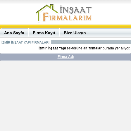
Ana Sayfa
Firma Kayıt
Bize Ulaşın
İZMİR İNŞAAT YAPI FİRMALARI
İzmir İnşaat Yapı
sektörüne ait
firmalar
burada yer alıyor.
Firma Adı