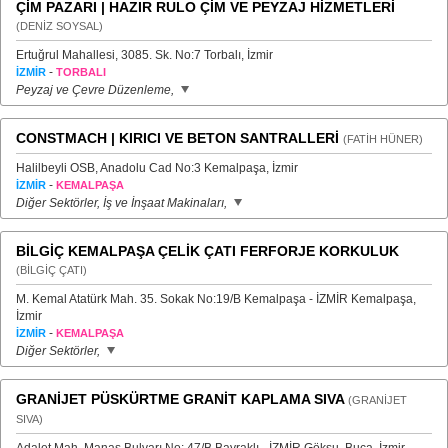
ÇİM PAZARI | HAZIR RULO ÇİM VE PEYZAJ HİZMETLERİ
(DENİZ SOYSAL)
Ertuğrul Mahallesi, 3085. Sk. No:7 Torbalı, İzmir
-
İZMİR
TORBALI
Peyzaj ve Çevre Düzenleme,
CONSTMACH | KIRICI VE BETON SANTRALLERİ
(FATİH HÜNER)
Halilbeyli OSB, Anadolu Cad No:3 Kemalpaşa, İzmir
-
İZMİR
KEMALPAŞA
Diğer Sektörler, İş ve İnşaat Makinaları,
BİLGİÇ KEMALPAŞA ÇELİK ÇATI FERFORJE KORKULUK
(BİLGİÇ ÇATI)
M. Kemal Atatürk Mah. 35. Sokak No:19/B Kemalpaşa - İZMİR Kemalpaşa,
İzmir
-
İZMİR
KEMALPAŞA
Diğer Sektörler,
GRANİJET PÜSKÜRTME GRANİT KAPLAMA SIVA
(GRANİJET
SIVA)