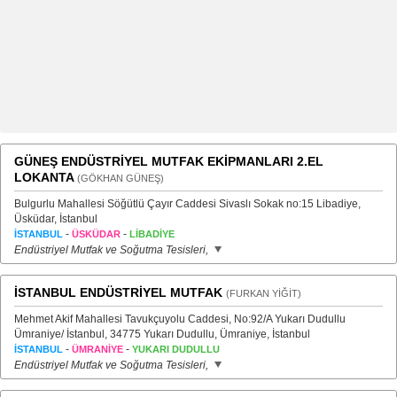
GÜNEŞ ENDÜSTRİYEL MUTFAK EKİPMANLARI 2.EL
LOKANTA
(GÖKHAN GÜNEŞ)
Bulgurlu Mahallesi Söğütlü Çayır Caddesi Sivaslı Sokak no:15 Libadiye,
Üsküdar, İstanbul
-
-
İSTANBUL
ÜSKÜDAR
LİBADİYE
Endüstriyel Mutfak ve Soğutma Tesisleri,
İSTANBUL ENDÜSTRİYEL MUTFAK
(FURKAN YİĞİT)
Mehmet Akif Mahallesi Tavukçuyolu Caddesi, No:92/A Yukarı Dudullu
Ümraniye/ İstanbul, 34775 Yukarı Dudullu, Ümraniye, İstanbul
-
-
İSTANBUL
ÜMRANİYE
YUKARI DUDULLU
Endüstriyel Mutfak ve Soğutma Tesisleri,