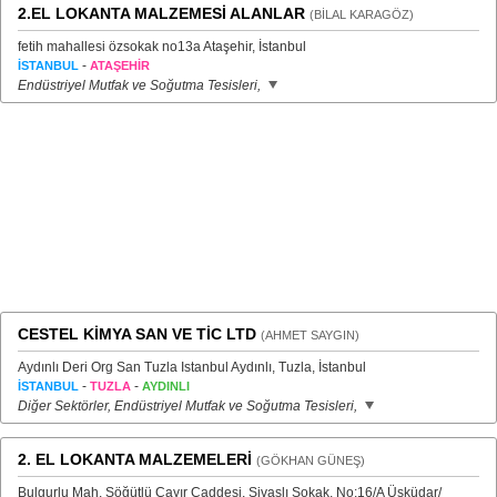
2.EL LOKANTA MALZEMESİ ALANLAR
(BİLAL KARAGÖZ)
fetih mahallesi özsokak no13a Ataşehir, İstanbul
-
İSTANBUL
ATAŞEHİR
Endüstriyel Mutfak ve Soğutma Tesisleri,
CESTEL KİMYA SAN VE TİC LTD
(AHMET SAYGIN)
Aydınlı Deri Org San Tuzla Istanbul Aydınlı, Tuzla, İstanbul
-
-
İSTANBUL
TUZLA
AYDINLI
Diğer Sektörler, Endüstriyel Mutfak ve Soğutma Tesisleri,
2. EL LOKANTA MALZEMELERİ
(GÖKHAN GÜNEŞ)
Bulgurlu Mah. Söğütlü Çayır Caddesi, Sivaslı Sokak, No:16/A Üsküdar/