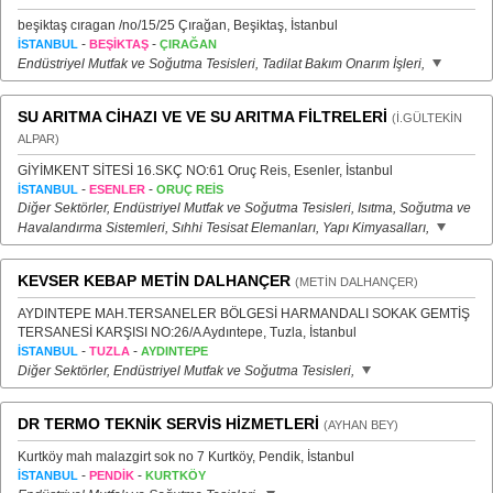
beşiktaş cıragan /no/15/25 Çırağan, Beşiktaş, İstanbul
-
-
İSTANBUL
BEŞİKTAŞ
ÇIRAĞAN
Endüstriyel Mutfak ve Soğutma Tesisleri, Tadilat Bakım Onarım İşleri,
SU ARITMA CİHAZI VE VE SU ARITMA FİLTRELERİ
(İ.GÜLTEKİN
ALPAR)
GİYİMKENT SİTESİ 16.SKÇ NO:61 Oruç Reis, Esenler, İstanbul
-
-
İSTANBUL
ESENLER
ORUÇ REİS
Diğer Sektörler, Endüstriyel Mutfak ve Soğutma Tesisleri, Isıtma, Soğutma ve
Havalandırma Sistemleri, Sıhhi Tesisat Elemanları, Yapı Kimyasalları,
KEVSER KEBAP METİN DALHANÇER
(METİN DALHANÇER)
AYDINTEPE MAH.TERSANELER BÖLGESİ HARMANDALI SOKAK GEMTİŞ
TERSANESİ KARŞISI NO:26/A Aydıntepe, Tuzla, İstanbul
-
-
İSTANBUL
TUZLA
AYDINTEPE
Diğer Sektörler, Endüstriyel Mutfak ve Soğutma Tesisleri,
DR TERMO TEKNİK SERVİS HİZMETLERİ
(AYHAN BEY)
Kurtköy mah malazgirt sok no 7 Kurtköy, Pendik, İstanbul
-
-
İSTANBUL
PENDİK
KURTKÖY