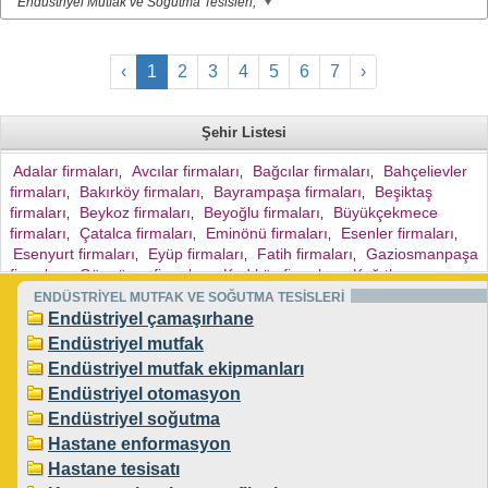
Endüstriyel Mutfak ve Soğutma Tesisleri,
‹
1
2
3
4
5
6
7
›
Şehir Listesi
Adalar firmaları
Avcılar firmaları
Bağcılar firmaları
Bahçelievler
,
,
,
firmaları
Bakırköy firmaları
Bayrampaşa firmaları
Beşiktaş
,
,
,
firmaları
Beykoz firmaları
Beyoğlu firmaları
Büyükçekmece
,
,
,
firmaları
Çatalca firmaları
Eminönü firmaları
Esenler firmaları
,
,
,
,
Esenyurt firmaları
Eyüp firmaları
Fatih firmaları
Gaziosmanpaşa
,
,
,
firmaları
Güngören firmaları
Kadıköy firmaları
Kağıthane
,
,
,
firmaları
Kartal firmaları
Küçükçekmece firmaları
Maltepe
ENDÜSTRİYEL MUTFAK VE SOĞUTMA TESİSLERİ
,
,
,
firmaları
Pendik firmaları
Sarıyer firmaları
Silivri firmaları
Endüstriyel çamaşırhane
,
,
,
,
Sultanbeyli firmaları
Şile firmaları
Şişli firmaları
Tuzla firmaları
,
,
,
,
Endüstriyel mutfak
Ümraniye firmaları
Üsküdar firmaları
Zeytinburnu firmaları
,
,
,
Endüstriyel mutfak ekipmanları
Sultangazi firmaları
Sancaktepe firmaları
Arnavutköy firmaları
,
,
,
Endüstriyel otomasyon
Ataşehir firmaları
Başakşehir firmaları
Beylikdüzü firmaları
,
,
,
Endüstriyel soğutma
Çekmeköy firmaları
,
Hastane enformasyon
Hastane tesisatı