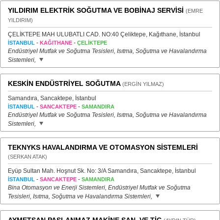
YILDIRIM ELEKTRİK SOĞUTMA VE BOBİNAJ SERVİSİ
(EMRE
YILDIRIM)
ÇELİKTEPE MAH ULUBATLI CAD. NO:40 Çeliktepe, Kağıthane, İstanbul
-
-
İSTANBUL
KAĞITHANE
ÇELİKTEPE
Endüstriyel Mutfak ve Soğutma Tesisleri, Isıtma, Soğutma ve Havalandırma
Sistemleri,
KESKİN ENDÜSTRİYEL SOĞUTMA
(ERGİN YILMAZ)
Samandıra, Sancaktepe, İstanbul
-
-
İSTANBUL
SANCAKTEPE
SAMANDIRA
Endüstriyel Mutfak ve Soğutma Tesisleri, Isıtma, Soğutma ve Havalandırma
Sistemleri,
TEKNYKS HAVALANDIRMA VE OTOMASYON SİSTEMLERİ
(SERKAN ATAK)
Eyüp Sultan Mah. Hoşnut Sk. No: 3/A Samandıra, Sancaktepe, İstanbul
-
-
İSTANBUL
SANCAKTEPE
SAMANDIRA
Bina Otomasyon ve Enerji Sistemleri, Endüstriyel Mutfak ve Soğutma
Tesisleri, Isıtma, Soğutma ve Havalandırma Sistemleri,