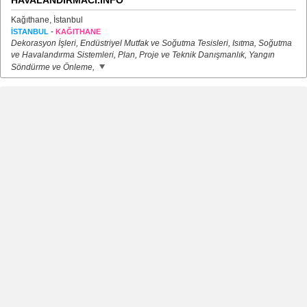
HAVALANDIRMACI.İNFO
Kağıthane, İstanbul
-
İSTANBUL
KAĞITHANE
Dekorasyon İşleri, Endüstriyel Mutfak ve Soğutma Tesisleri, Isıtma, Soğutma
ve Havalandırma Sistemleri, Plan, Proje ve Teknik Danışmanlık, Yangın
Söndürme ve Önleme,