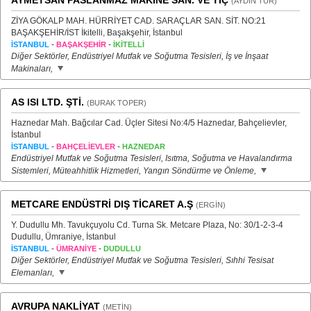
AYMETSAN PASLANMAZ MAKİNE SAN. VE TİÇ
(AYDIN TÜR)
ZİYA GÖKALP MAH. HÜRRİYET CAD. SARAÇLAR SAN. SİT. NO:21
BAŞAKŞEHİR/İST İkitelli, Başakşehir, İstanbul
-
-
İSTANBUL
BAŞAKŞEHİR
İKİTELLİ
Diğer Sektörler, Endüstriyel Mutfak ve Soğutma Tesisleri, İş ve İnşaat
Makinaları,
AS ISI LTD. ŞTİ.
(BURAK TOPER)
Haznedar Mah. Bağcılar Cad. Üçler Sitesi No:4/5 Haznedar, Bahçelievler,
İstanbul
-
-
İSTANBUL
BAHÇELİEVLER
HAZNEDAR
Endüstriyel Mutfak ve Soğutma Tesisleri, Isıtma, Soğutma ve Havalandırma
Sistemleri, Müteahhitlik Hizmetleri, Yangın Söndürme ve Önleme,
METCARE ENDÜSTRİ DIŞ TİCARET A.Ş
(ERGİN)
Y. Dudullu Mh. Tavukçuyolu Cd. Turna Sk.​ Metcare Plaza, No: 30/1-2-3-4
Dudullu, Ümraniye, İstanbul
-
-
İSTANBUL
ÜMRANİYE
DUDULLU
Diğer Sektörler, Endüstriyel Mutfak ve Soğutma Tesisleri, Sıhhi Tesisat
Elemanları,
AVRUPA NAKLİYAT
(METİN)