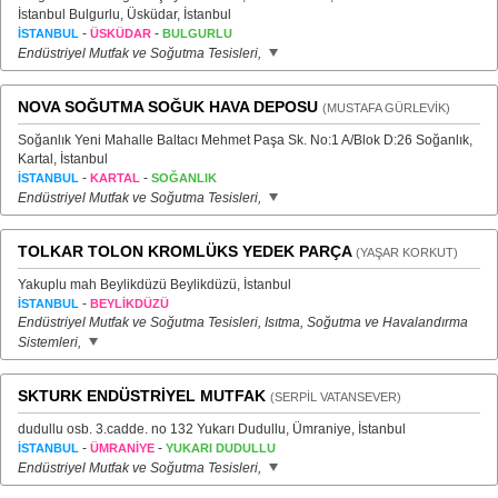
İstanbul Bulgurlu, Üsküdar, İstanbul
-
-
İSTANBUL
ÜSKÜDAR
BULGURLU
Endüstriyel Mutfak ve Soğutma Tesisleri,
NOVA SOĞUTMA SOĞUK HAVA DEPOSU
(MUSTAFA GÜRLEVİK)
Soğanlık Yeni Mahalle Baltacı Mehmet Paşa Sk. No:1 A/Blok D:26 Soğanlık,
Kartal, İstanbul
-
-
İSTANBUL
KARTAL
SOĞANLIK
Endüstriyel Mutfak ve Soğutma Tesisleri,
TOLKAR TOLON KROMLÜKS YEDEK PARÇA
(YAŞAR KORKUT)
Yakuplu mah Beylikdüzü Beylikdüzü, İstanbul
-
İSTANBUL
BEYLİKDÜZÜ
Endüstriyel Mutfak ve Soğutma Tesisleri, Isıtma, Soğutma ve Havalandırma
Sistemleri,
SKTURK ENDÜSTRİYEL MUTFAK
(SERPİL VATANSEVER)
dudullu osb. 3.cadde. no 132 Yukarı Dudullu, Ümraniye, İstanbul
-
-
İSTANBUL
ÜMRANİYE
YUKARI DUDULLU
Endüstriyel Mutfak ve Soğutma Tesisleri,