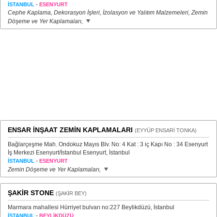
-
İSTANBUL
ESENYURT
Cephe Kaplama, Dekorasyon İşleri, İzolasyon ve Yalıtım Malzemeleri, Zemin
Döşeme ve Yer Kaplamaları,
ENSAR İNŞAAT ZEMİN KAPLAMALARI
(EYYÜP ENSARİ TONKA)
Bağlarçeşme Mah. Ondokuz Mayıs Blv. No: 4 Kat : 3 iç Kapı No : 34 Esenyurt
İş Merkezi Esenyurt/İstanbul Esenyurt, İstanbul
-
İSTANBUL
ESENYURT
Zemin Döşeme ve Yer Kaplamaları,
ŞAKİR STONE
(ŞAKİR BEY)
Marmara mahallesi Hürriyet bulvarı no:227 Beylikdüzü, İstanbul
-
İSTANBUL
BEYLİKDÜZÜ