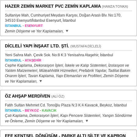
HAZER ZEMİN MARKET PVC ZEMİN KAPLAMA
(HAMZA TONKA)
Sultaniye Mah, Cumhuriyet Meydanı Karşısı, Doğan Araslı Blv. No:170,
34510 Esenyurt/İstanbul Esenyurt, İstanbul
-
İSTANBUL
ESENYURT
Zemin Döşeme ve Yer Kaplamaları,
DİCLELİ YAPI İNŞAAT LTD. ŞTİ.
(MUSTAFA DİCLELİ)
Yeni Sahra Mah. Çevik Sok. No:8 K:3 Yenisahra Ataşehir, İstanbul
-
İSTANBUL
ATAŞEHİR
Cephe Kaplama, Dekorasyon İşleri, İskele ve Kalıp Sistemleri, İzolasyon ve
Yalıtım Malzemeleri, Müteahhitlik Hizmetleri, Prefabrik Yapılar, Tadilat Bakım
Onarım İşleri, Tavan Kaplama, Yapı Elemanları ve Profilleri, Zemin Döşeme
ve Yer Kaplamaları,
ÖZ AHŞAP MERDİVEN
(ALİ ÖZ)
Fatih Sultan Mehmet Cd. Tonoğlu Plaza N:3 K:4 Kavacık, Beykoz, İstanbul
-
-
İSTANBUL
BEYKOZ
KAVACIK
Çatı Kaplama, Dekorasyon İşleri, Kapı Pencere Sistemleri, Yangın Söndürme
ve Önleme, Zemin Döşeme ve Yer Kaplamaları,
EFE KENTSEL DÖNÜŞÜM - PARKE ALTI ŞİLTE VE KAPRON