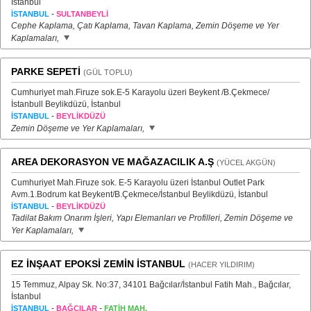
İstanbul
-
İSTANBUL
SULTANBEYLİ
Cephe Kaplama, Çatı Kaplama, Tavan Kaplama, Zemin Döşeme ve Yer
Kaplamaları,
PARKE SEPETİ
(GÜL TOPLU)
Cumhuriyet mah.Firuze sok.E-5 Karayolu üzeri Beykent /B.Çekmece/
İstanbull Beylikdüzü, İstanbul
-
İSTANBUL
BEYLİKDÜZÜ
Zemin Döşeme ve Yer Kaplamaları,
AREA DEKORASYON VE MAĞAZACILIK A.Ş
(YÜCEL AKGÜN)
Cumhuriyet Mah.Firuze sok. E-5 Karayolu üzeri İstanbul Outlet Park
Avm.1.Bodrum kat Beykent/B.Çekmece/İstanbul Beylikdüzü, İstanbul
-
İSTANBUL
BEYLİKDÜZÜ
Tadilat Bakım Onarım İşleri, Yapı Elemanları ve Profilleri, Zemin Döşeme ve
Yer Kaplamaları,
EZ İNŞAAT EPOKSİ ZEMİN İSTANBUL
(HACER YILDIRIM)
15 Temmuz, Alpay Sk. No:37, 34101 Bağcılar/İstanbul Fatih Mah., Bağcılar,
İstanbul
-
-
İSTANBUL
BAĞCILAR
FATİH MAH.