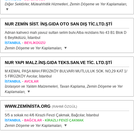
Diğer Sektörler, Müteahhitlik Hizmetleri, Zemin Döşeme ve Yer Kaplamaları,
NUR ZEMİN SİST. İNŞ.GIDA OTO SAN DIŞ TİC.LTD.ŞTİ
Adnan kahveci mah.yavuz sultan selim bulv.Alba rezidans No 43 B1 Blok D
6 Beylikdüzü, İstanbul
-
İSTANBUL
BEYLİKDÜZÜ
Zemin Döşeme ve Yer Kaplamaları,
NUR YAPI MALZ.İNŞ.GIDA TEKS.SAN.VE TİC. LTD.ŞTİ
M.KEMAL PAŞA MAH.FİRÜZKÖY BULVARI MUTLULUK SOK. NO,29 KAT 1/
5 FİRÜZKÖY Avcılar, İstanbul
-
İSTANBUL
AVCILAR
İzolasyon ve Yalıtım Malzemeleri, Tavan Kaplama, Zemin Döşeme ve Yer
Kaplamaları,
WWW.ZEMİNİSTA.ORG
(RAHMİ ÖZGÜL)
5/5 a sokak no:4/6 Kirazlı Fevzi Çakmak, Bağcılar, İstanbul
-
-
İSTANBUL
BAĞCILAR
KİRAZLI FEVZİ ÇAKMAK
Zemin Döşeme ve Yer Kaplamaları,