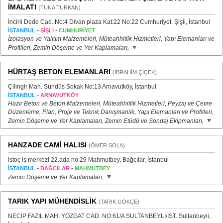
İMALATI
(TUNA TURKAN)
İncirli Dede Cad. No:4 Divan plaza Kat:22 No:22 Cumhuriyet, Şişli, İstanbul
-
-
İSTANBUL
ŞİŞLİ
CUMHURİYET
İzolasyon ve Yalıtım Malzemeleri, Müteahhitlik Hizmetleri, Yapı Elemanları ve
Profilleri, Zemin Döşeme ve Yer Kaplamaları,
HÜRTAŞ BETON ELEMANLARI
(İBRAHİM ÇİÇEK)
Çilingir Mah. Sündüs Sokak No:13 Arnavutköy, İstanbul
-
İSTANBUL
ARNAVUTKÖY
Hazır Beton ve Beton Malzemeleri, Müteahhitlik Hizmetleri, Peyzaj ve Çevre
Düzenleme, Plan, Proje ve Teknik Danışmanlık, Yapı Elemanları ve Profilleri,
Zemin Döşeme ve Yer Kaplamaları, Zemin Etüdü ve Sondaj Ekipmanları,
HANZADE CAMİ HALISI
(ÖMER SOLA)
istoç iş merkezi 22.ada no:29 Mahmutbey, Bağcılar, İstanbul
-
-
İSTANBUL
BAĞCILAR
MAHMUTBEY
Zemin Döşeme ve Yer Kaplamaları,
TARIK YAPI MÜHENDİSLİK
(TARIK GÖKÇE)
NECİP FAZIL MAH. YOZGAT CAD. NO:61/A SULTANBEYLİ/İST. Sultanbeyli,