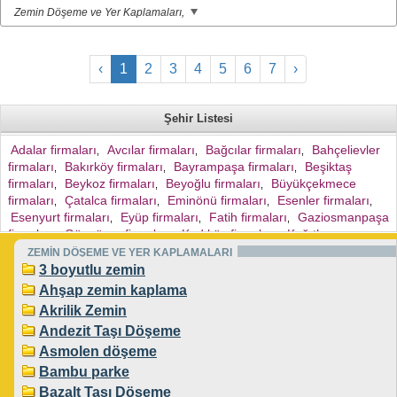
Zemin Döşeme ve Yer Kaplamaları,
‹
1
2
3
4
5
6
7
›
Şehir Listesi
Adalar firmaları
Avcılar firmaları
Bağcılar firmaları
Bahçelievler
,
,
,
firmaları
Bakırköy firmaları
Bayrampaşa firmaları
Beşiktaş
,
,
,
firmaları
Beykoz firmaları
Beyoğlu firmaları
Büyükçekmece
,
,
,
firmaları
Çatalca firmaları
Eminönü firmaları
Esenler firmaları
,
,
,
,
Esenyurt firmaları
Eyüp firmaları
Fatih firmaları
Gaziosmanpaşa
,
,
,
firmaları
Güngören firmaları
Kadıköy firmaları
Kağıthane
,
,
,
firmaları
Kartal firmaları
Küçükçekmece firmaları
Maltepe
ZEMİN DÖŞEME VE YER KAPLAMALARI
,
,
,
firmaları
Pendik firmaları
Sarıyer firmaları
Silivri firmaları
3 boyutlu zemin
,
,
,
,
Sultanbeyli firmaları
Şile firmaları
Şişli firmaları
Tuzla firmaları
,
,
,
,
Ahşap zemin kaplama
Ümraniye firmaları
Üsküdar firmaları
Zeytinburnu firmaları
,
,
,
Akrilik Zemin
Sultangazi firmaları
Sancaktepe firmaları
Arnavutköy firmaları
,
,
,
Andezit Taşı Döşeme
Ataşehir firmaları
Başakşehir firmaları
Beylikdüzü firmaları
,
,
,
Asmolen döşeme
Çekmeköy firmaları
,
Bambu parke
Bazalt Taşı Döşeme