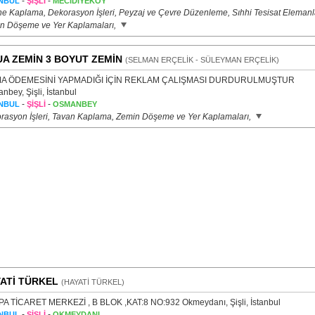
-
-
NBUL
ŞİŞLİ
MECİDİYEKÖY
e Kaplama, Dekorasyon İşleri, Peyzaj ve Çevre Düzenleme, Sıhhi Tesisat Elemanla
n Döşeme ve Yer Kaplamaları,
A ZEMİN 3 BOYUT ZEMİN
(SELMAN ERÇELİK - SÜLEYMAN ERÇELİK)
MA ÖDEMESİNİ YAPMADIĞI İÇİN REKLAM ÇALIŞMASI DURDURULMUŞTUR
bey, Şişli, İstanbul
-
-
NBUL
ŞİŞLİ
OSMANBEY
rasyon İşleri, Tavan Kaplama, Zemin Döşeme ve Yer Kaplamaları,
ATİ TÜRKEL
(HAYATİ TÜRKEL)
A TİCARET MERKEZİ , B BLOK ,KAT:8 NO:932 Okmeydanı, Şişli, İstanbul
-
-
NBUL
ŞİŞLİ
OKMEYDANI