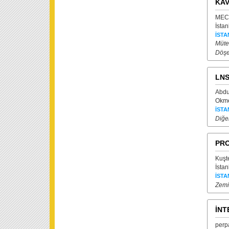
KAV
MECİ
İstan
İSTA
Mütea
Döşe
LNS
Abdu
Okmey
İSTA
Diğe
PRO
Kuşte
İstan
İSTA
Zemi
İNT
perpa