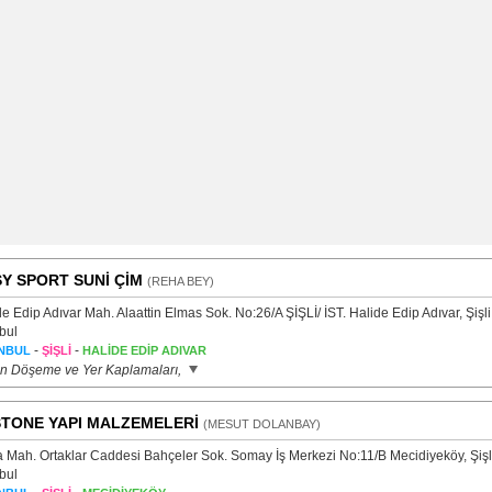
Y SPORT SUNİ ÇİM
(REHA BEY)
e Edip Adıvar Mah. Alaattin Elmas Sok. No:26/A ŞİŞLİ/ İST. Halide Edip Adıvar, Şişli
bul
-
-
NBUL
ŞİŞLİ
HALİDE EDİP ADIVAR
n Döşeme ve Yer Kaplamaları,
TONE YAPI MALZEMELERİ
(MESUT DOLANBAY)
a Mah. Ortaklar Caddesi Bahçeler Sok. Somay İş Merkezi No:11/B Mecidiyeköy, Şişli
bul