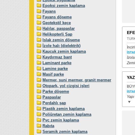
Epoksi zemin kaplama
Fayans
Fayans döşeme
Geotekstil keçe
Halılar, paspaslar
EFE
Helikopterli Şap
TUR
Islak zemin döşeme
İzole halı (dielektrik)
İncir
Kauçuk zemin kaplama
İSTA
Kaydırmaz bant
İzola
Laminant parke
Zemi
Lamine parke
Masif parke
YAZ
Mermer, suni mermer, granit mermer
Otopark, yol çizgisi işleri
BÜYÜ
Parke döşeme
İSTA
Yapı
Paspaslar
Perdahlı şap
Plastik zemin kaplama
Poliüretan zemin kaplama
Pvc zemin kaplama
Rabıta
Seramik zemin kaplama