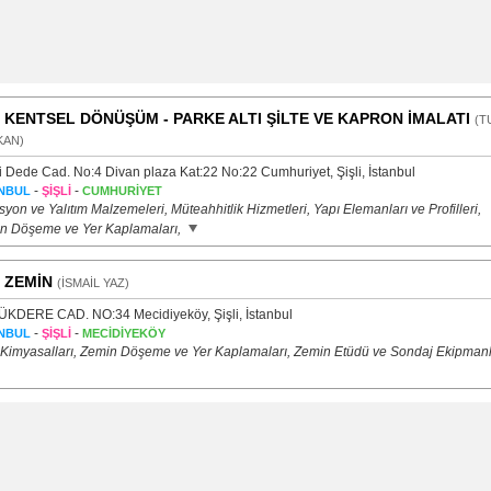
 KENTSEL DÖNÜŞÜM - PARKE ALTI ŞİLTE VE KAPRON İMALATI
(T
KAN)
li Dede Cad. No:4 Divan plaza Kat:22 No:22 Cumhuriyet, Şişli, İstanbul
-
-
NBUL
ŞİŞLİ
CUMHURİYET
syon ve Yalıtım Malzemeleri, Müteahhitlik Hizmetleri, Yapı Elemanları ve Profilleri,
n Döşeme ve Yer Kaplamaları,
 ZEMİN
(İSMAİL YAZ)
KDERE CAD. NO:34 Mecidiyeköy, Şişli, İstanbul
-
-
NBUL
ŞİŞLİ
MECİDİYEKÖY
 Kimyasalları, Zemin Döşeme ve Yer Kaplamaları, Zemin Etüdü ve Sondaj Ekipmanl