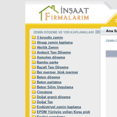
Ana S
ZEMİN DÖŞEME VE YER KAPLAMALARI
3 boyutlu zemin
ZEMİN 
Ahşap zemin kaplama
Akrilik Zemin
Andezit Taşı Döşeme
Asmolen döşeme
Bambu parke
Bazalt Taşı Döşeme
Bej mermer, blok mermer
Beton döşeme
Beton parlatma
Beton Silim Uygulama
Çimstone
Doğal granit döşeme
Doğal Taş
Endüstriyel zemin kaplama
EPDM Yürüyüş yolları Koşu pisti
Epoksi uygulama