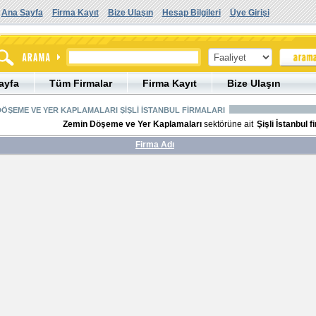
Ana Sayfa
Firma Kayıt
Bize Ulaşın
Hesap Bilgileri
Üye Girişi
ayfa
Tüm Firmalar
Firma Kayıt
Bize Ulaşın
DÖŞEME VE YER KAPLAMALARI ŞİŞLİ İSTANBUL FİRMALARI
Zemin Döşeme ve Yer Kaplamaları
sektörüne ait
Şişli İstanbul f
Firma Adı