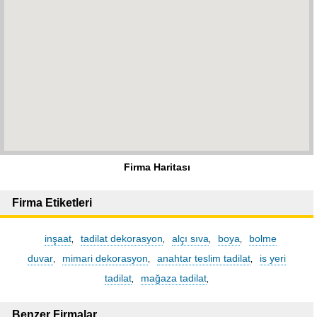
Firma Haritası
Firma Etiketleri
inşaat
tadilat dekorasyon
alçı sıva
boya
bolme
,
,
,
,
duvar
mimari dekorasyon
anahtar teslim tadilat
is yeri
,
,
,
tadilat
mağaza tadilat
,
,
Benzer Firmalar