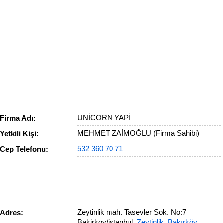
UNİCORN YAPİ
Firma Adı:
MEHMET ZAİMOĞLU (Firma Sahibi)
Yetkili Kişi:
532 360 70 71
Cep Telefonu:
Zeytinlik mah. Tasevler Sok. No:7
Adres:
Bakirkoy/istanbul,
Zeytinlik
,
Bakırköy
,