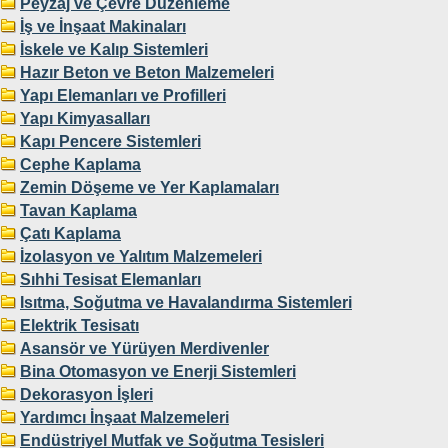
Peyzaj ve Çevre Düzenleme
İş ve İnşaat Makinaları
İskele ve Kalıp Sistemleri
Hazır Beton ve Beton Malzemeleri
Yapı Elemanları ve Profilleri
Yapı Kimyasalları
Kapı Pencere Sistemleri
Cephe Kaplama
Zemin Döşeme ve Yer Kaplamaları
Tavan Kaplama
Çatı Kaplama
İzolasyon ve Yalıtım Malzemeleri
Sıhhi Tesisat Elemanları
Isıtma, Soğutma ve Havalandırma Sistemleri
Elektrik Tesisatı
Asansör ve Yürüyen Merdivenler
Bina Otomasyon ve Enerji Sistemleri
Dekorasyon İşleri
Yardımcı İnşaat Malzemeleri
Endüstriyel Mutfak ve Soğutma Tesisleri