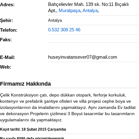
Bahçelievler Mah. 139 sk. No:11 Bıçaklı
Adres:
Apt.,
Muratpaşa
,
Antalya
,
Şehir:
Antalya
0.532 308 25 46
Telefon:
Faks:
huseyinvatansever07@gmail.com
E-Mail:
Web:
Firmamız Hakkında
Çelik Konstrüksiyon çatı, depo dükkan otopark, ferforje korkuluk,
kontenyır ve prefabrik şantiye ofisleri ve villa projesi cephe boya ve
izolasyonlarının da imalatlarını yapmaktayız. Aynı zamanda Ev tadilat
ve dekorasyon Projelerin çizilmesi 3 Boyut tasarımlar bu tasarımların
uygulamalarını da yapmaktayız.
Kayıt tarihi: 18 Şubat 2015 Çarşamba
Bu sayfa 8086 defa görüntülenmiştir.