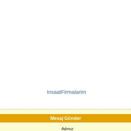
InsaatFirmalarim
Mesaj Gönder
Adınız: