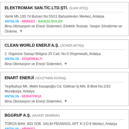
ELEKTROMAK SAN.TİC.LTD.ŞTİ.
(İLKAY ATEŞ)
Varlık Mh.100.Yıl Bulvarı.No:55/11 Bahçelievler, Merkez, Antalya
-
-
ANTALYA
MERKEZ
BAHÇELİEVLER
Bina Otomasyon ve Enerji Sistemleri, Elektrik Tesisatı, Yangın Söndürme ve
Önleme,
CLEAN WORLD ENERJİ A.Ş.
(SONER AKTAŞ)
2. Organize Sanayi Bölgesi 25 Cad. No:5 Döşemealtı, Antalya
-
ANTALYA
DÖŞEMEALTI
Bina Otomasyon ve Enerji Sistemleri,
ENART ENERJİ
(SÜLEYMAN KORAŞ)
Yeşilbahçe Mh. Metin Kasapoğlu Cd. Gökhan İş Mrk. B Blok No:2/10
Muratpaşa, Antalya
-
ANTALYA
MURATPAŞA
Bina Otomasyon ve Enerji Sistemleri,
BGGRUP A.Ş.
(MURAT DEMİRAY)
TOROS MAH. 803 SOK. SALİH FİDANGÜL APT. K:3 D:6 Merkez, Antalya
-
ANTALYA
MERKEZ