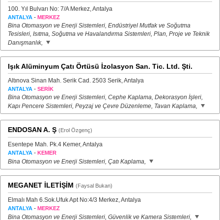
100. Yıl Bulvarı No: 7/A Merkez, Antalya
-
ANTALYA
MERKEZ
Bina Otomasyon ve Enerji Sistemleri, Endüstriyel Mutfak ve Soğutma
Tesisleri, Isıtma, Soğutma ve Havalandırma Sistemleri, Plan, Proje ve Teknik
Danışmanlık,
Işık Alüminyum Çatı Örtüsü İzolasyon San. Tic. Ltd. Şti.
Altınova Sinan Mah. Serik Cad. 2503 Serik, Antalya
-
ANTALYA
SERİK
Bina Otomasyon ve Enerji Sistemleri, Cephe Kaplama, Dekorasyon İşleri,
Kapı Pencere Sistemleri, Peyzaj ve Çevre Düzenleme, Tavan Kaplama,
ENDOSAN A. Ş
(Erol Özgenç)
Esentepe Mah. Pk.4 Kemer, Antalya
-
ANTALYA
KEMER
Bina Otomasyon ve Enerji Sistemleri, Çatı Kaplama,
MEGANET İLETİŞİM
(Faysal Bukan)
Elmalı Mah 6.Sok.Ufuk Apt No:4/3 Merkez, Antalya
-
ANTALYA
MERKEZ
Bina Otomasyon ve Enerji Sistemleri, Güvenlik ve Kamera Sistemleri,