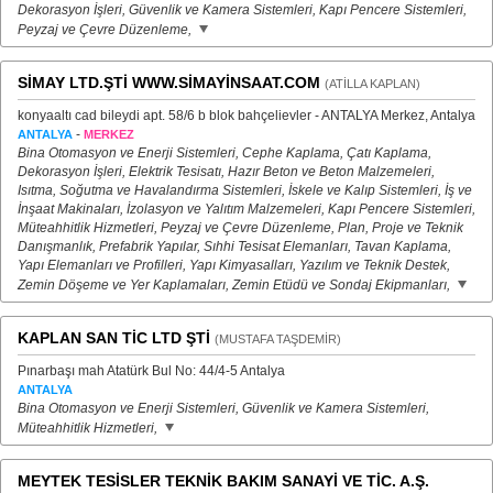
Dekorasyon İşleri, Güvenlik ve Kamera Sistemleri, Kapı Pencere Sistemleri,
Peyzaj ve Çevre Düzenleme,
SİMAY LTD.ŞTİ WWW.SİMAYİNSAAT.COM
(ATİLLA KAPLAN)
konyaaltı cad bileydi apt. 58/6 b blok bahçelievler - ANTALYA Merkez, Antalya
-
ANTALYA
MERKEZ
Bina Otomasyon ve Enerji Sistemleri, Cephe Kaplama, Çatı Kaplama,
Dekorasyon İşleri, Elektrik Tesisatı, Hazır Beton ve Beton Malzemeleri,
Isıtma, Soğutma ve Havalandırma Sistemleri, İskele ve Kalıp Sistemleri, İş ve
İnşaat Makinaları, İzolasyon ve Yalıtım Malzemeleri, Kapı Pencere Sistemleri,
Müteahhitlik Hizmetleri, Peyzaj ve Çevre Düzenleme, Plan, Proje ve Teknik
Danışmanlık, Prefabrik Yapılar, Sıhhi Tesisat Elemanları, Tavan Kaplama,
Yapı Elemanları ve Profilleri, Yapı Kimyasalları, Yazılım ve Teknik Destek,
Zemin Döşeme ve Yer Kaplamaları, Zemin Etüdü ve Sondaj Ekipmanları,
KAPLAN SAN TİC LTD ŞTİ
(MUSTAFA TAŞDEMİR)
Pınarbaşı mah Atatürk Bul No: 44/4-5 Antalya
ANTALYA
Bina Otomasyon ve Enerji Sistemleri, Güvenlik ve Kamera Sistemleri,
Müteahhitlik Hizmetleri,
MEYTEK TESİSLER TEKNİK BAKIM SANAYİ VE TİC. A.Ş.