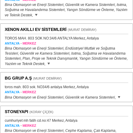
Bina Otomasyon ve Enerji Sistemleri, Güvenlik ve Kamera Sistemleri, Isıtma,
Soğutma ve Havalandırma Sistemleri, Yangın Söndürme ve Önleme, Yazılım
ve Teknik Destek,
XENON AKILLI EV SİSTEMLERİ
(MURAT DEMİRAY)
TOROS MAH. 803 SOK NO:34/6 ANTALYA Merkez, Antalya
-
ANTALYA
MERKEZ
Bina Otomasyon ve Enerji Sistemleri, Endüstriyel Mutfak ve Soğutma
Tesisleri, Güvenlik ve Kamera Sistemleri, Isıtma, Soğutma ve Havalandırma
Sistemleri, Plan, Proje ve Teknik Danışmanlık, Yangın Söndürme ve Önleme,
Yazılım ve Teknik Destek,
BG GRUP A.Ş
(MURAT DEMİRAY)
toros mah. 803 sok. NO34/6 antalya Merkez, Antalya
-
ANTALYA
MERKEZ
Bina Otomasyon ve Enerji Sistemleri, Güvenlik ve Kamera Sistemleri,
STONEYAPI
(KORAY ÇİÇEK)
cumhuriyet mh fatih cd.no:47 Merkez, Antalya
-
ANTALYA
MERKEZ
Bina Otomasyon ve Enerji Sistemleri, Cephe Kaplama, Çatı Kaplama,