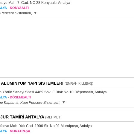
suyu Mah. 7. Cad. NO:28 Konyaaltı, Antalya
-
ALYA
KONYAALTI
 Pencere Sistemleri,
 ALÜMİNYUM YAPI SİSTEMLERİ
(EMRAH KILLIBAŞ)
 Yörük Sanayi Sitesi 4469 Sok. E Blok No:10 Döşemealtı, Antalya
-
ALYA
DÖŞEMEALTI
e Kaplama, Kapı Pencere Sistemleri,
JUR TAMİRİ ANTALYA
(MEHMET)
ütova Mah. Yalı Cad. 1906 Sk. No:91 Muratpaşa, Antalya
-
ALYA
MURATPAŞA