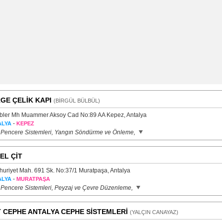
GE ÇELİK KAPI
(BİRGÜL BÜLBÜL)
bler Mh Muammer Aksoy Cad No:89 AA Kepez, Antalya
-
ALYA
KEPEZ
 Pencere Sistemleri, Yangın Söndürme ve Önleme,
EL ÇİT
uriyet Mah. 691 Sk. No:37/1 Muratpaşa, Antalya
-
ALYA
MURATPAŞA
 Pencere Sistemleri, Peyzaj ve Çevre Düzenleme,
 CEPHE ANTALYA CEPHE SİSTEMLERİ
(YALÇIN CANAYAZ)