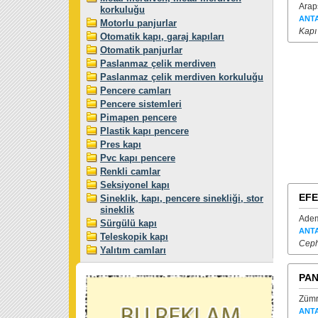
Arap
korkuluğu
ANT
Motorlu panjurlar
Kapı
Otomatik kapı, garaj kapıları
Otomatik panjurlar
Paslanmaz çelik merdiven
Paslanmaz çelik merdiven korkuluğu
Pencere camları
Pencere sistemleri
Pimapen pencere
Plastik kapı pencere
Pres kapı
Pvc kapı pencere
Renkli camlar
Seksiyonel kapı
EFE
Sineklik, kapı, pencere sinekliği, stor
sineklik
Adem
Sürgülü kapı
ANT
Teleskopik kapı
Ceph
Yalıtım camları
PAN
Zümr
ANT