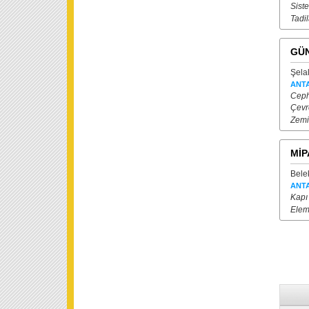
Siste
Tadil
GÜN
Şela
ANT
Ceph
Çevr
Zemi
MİP
Belek
ANT
Kapı
Elem