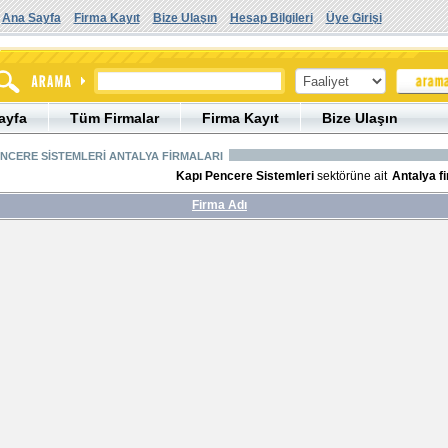
Ana Sayfa
Firma Kayıt
Bize Ulaşın
Hesap Bilgileri
Üye Girişi
ayfa
Tüm Firmalar
Firma Kayıt
Bize Ulaşın
ENCERE SİSTEMLERİ ANTALYA FİRMALARI
Kapı Pencere Sistemleri
sektörüne ait
Antalya f
Firma Adı