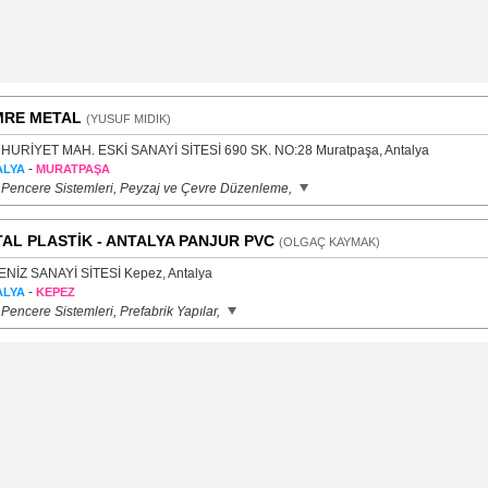
MRE METAL
(YUSUF MIDIK)
URİYET MAH. ESKİ SANAYİ SİTESİ 690 SK. NO:28 Muratpaşa, Antalya
-
ALYA
MURATPAŞA
 Pencere Sistemleri, Peyzaj ve Çevre Düzenleme,
AL PLASTİK - ANTALYA PANJUR PVC
(OLGAÇ KAYMAK)
NİZ SANAYİ SİTESİ Kepez, Antalya
-
ALYA
KEPEZ
Pencere Sistemleri, Prefabrik Yapılar,