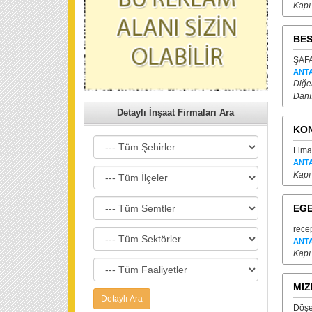
Kapı
BES
ŞAFA
ANT
Diğer
Danı
Detaylı İnşaat Firmaları Ara
KON
Lima
ANT
Kapı
EGE
rece
ANT
Kapı
MIZ
Döşe