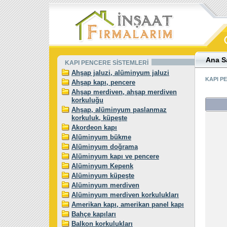
Ana S
KAPI PENCERE SİSTEMLERİ
Ahşap jaluzi, alüminyum jaluzi
KAPI P
Ahşap kapı, pencere
Ahşap merdiven, ahşap merdiven
korkuluğu
Ahşap, alüminyum paslanmaz
korkuluk, küpeşte
Akordeon kapı
Alüminyum bükme
Alüminyum doğrama
Alüminyum kapı ve pencere
Alüminyum Kepenk
Alüminyum küpeşte
Alüminyum merdiven
Alüminyum merdiven korkulukları
Amerikan kapı, amerikan panel kapı
Bahçe kapıları
Balkon korkulukları