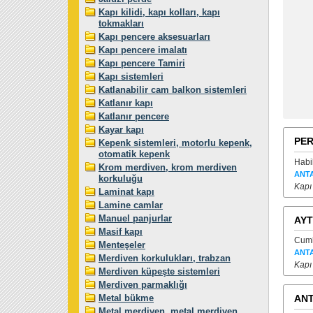
Kapı kilidi, kapı kolları, kapı
tokmakları
Kapı pencere aksesuarları
Kapı pencere imalatı
Kapı pencere Tamiri
Kapı sistemleri
Katlanabilir cam balkon sistemleri
Katlanır kapı
Katlanır pencere
Kayar kapı
PER
Kepenk sistemleri, motorlu kepenk,
otomatik kepenk
Habi
Krom merdiven, krom merdiven
ANT
korkuluğu
Kapı
Laminat kapı
Lamine camlar
Manuel panjurlar
AYT
Masif kapı
Cumh
Menteşeler
ANT
Merdiven korkulukları, trabzan
Kapı
Merdiven küpeşte sistemleri
Merdiven parmaklığı
Metal bükme
ANT
Metal merdiven, metal merdiven