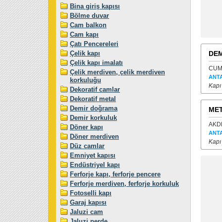
Bina giriş kapısı
Bölme duvar
Cam balkon
Cam kapı
Çatı Pencereleri
Çelik kapı
DE
Çelik kapı imalatı
CUMH
Çelik merdiven, çelik merdiven
ANT
korkuluğu
Kapı
Dekoratif camlar
Dekoratif metal
Demir doğrama
MET
Demir korkuluk
AKDE
Döner kapı
ANT
Döner merdiven
Kapı 
Düz camlar
Emniyet kapısı
Endüstriyel kapı
Ferforje kapı, ferforje pencere
Ferforje merdiven, ferforje korkuluk
Fotoselli kapı
Garaj kapısı
Jaluzi cam
Jaluzi perde