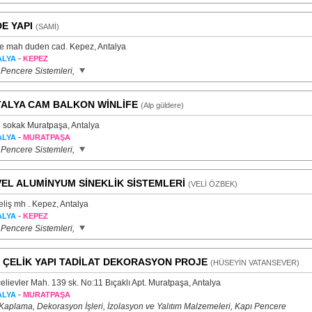
E YAPI
(SAMİ)
le mah duden cad. Kepez, Antalya
-
ALYA
KEPEZ
 Pencere Sistemleri,
ALYA CAM BALKON WİNLİFE
(Alp güldere)
 sokak Muratpaşa, Antalya
-
ALYA
MURATPAŞA
 Pencere Sistemleri,
EL ALUMİNYUM SİNEKLİK SİSTEMLERİ
(VELİ ÖZBEK)
liş mh . Kepez, Antalya
-
ALYA
KEPEZ
 Pencere Sistemleri,
 ÇELİK YAPI TADİLAT DEKORASYON PROJE
(HÜSEYİN VATANSEVER)
lievler Mah. 139 sk. No:11 Bıçaklı Apt. Muratpaşa, Antalya
-
ALYA
MURATPAŞA
 Kaplama, Dekorasyon İşleri, İzolasyon ve Yalıtım Malzemeleri, Kapı Pencere