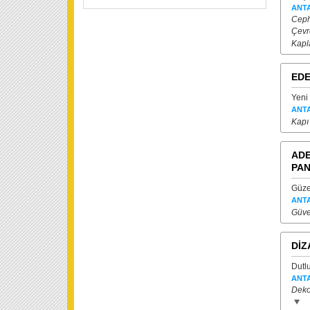
ANT
Ceph
Çevr
Kapl
EDE
Yeni
ANT
Kapı
ADE
PAN
Güze
ANT
Güve
DİZ
Dutl
ANT
Dekor