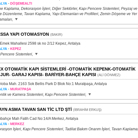
-
ALYA
DÖŞEMEALTI
e Kaplama, Dekorasyon İşleri, Diğer Sektörler, Kapı Pencere Sistemleri, Peyzaj ve
e Düzenleme, Tavan Kaplama, Yapı Elemanları ve Profilleri, Zemin Döşeme ve Yer
amaları,
SSA YAPI OTOMASYON
(BAKIR)
 Emek Mahallesi 2598 sk no 2/12 Kepez, Antalya
-
ALYA
KEPEZ
 Pencere Sistemleri,
X OTOMATİK KAPI SİSTEMLERİ -OTOMATİK KEPENK-OTOMATİK
JUR- GARAJ KAPISI- BARİYER-BAHÇE KAPISI
(ALİ DÖNMEZ)
loba Mah. 2163 Sok Bellis Park D Blok No:1 Muratpaşa, Antalya
-
ALYA
MURATPAŞA
nlik ve Kamera Sistemleri, Kapı Pencere Sistemleri,
AYN ASMA TAVAN SAN TİC LTD ŞTİ
(İBRAHİM ERKUŞ)
ubahçe Mah Fatih Cad No:14/A Merkez, Antalya
-
ALYA
MERKEZ
asyon İşleri, Kapı Pencere Sistemleri, Tadilat Bakım Onarım İşleri, Tavan Kaplama