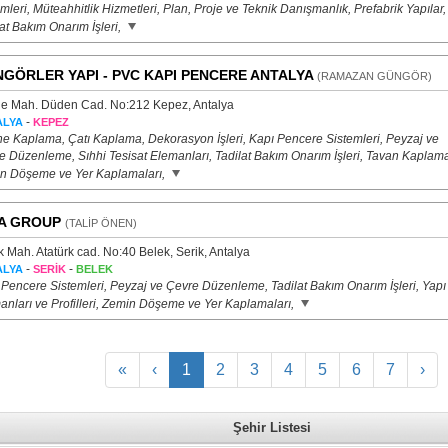
mleri, Müteahhitlik Hizmetleri, Plan, Proje ve Teknik Danışmanlık, Prefabrik Yapılar,
at Bakım Onarım İşleri,
GÖRLER YAPI - PVC KAPI PENCERE ANTALYA
(RAMAZAN GÜNGÖR)
le Mah. Düden Cad. No:212 Kepez, Antalya
-
ALYA
KEPEZ
e Kaplama, Çatı Kaplama, Dekorasyon İşleri, Kapı Pencere Sistemleri, Peyzaj ve
e Düzenleme, Sıhhi Tesisat Elemanları, Tadilat Bakım Onarım İşleri, Tavan Kaplama
n Döşeme ve Yer Kaplamaları,
A GROUP
(TALİP ÖNEN)
 Mah. Atatürk cad. No:40 Belek, Serik, Antalya
-
-
ALYA
SERİK
BELEK
 Pencere Sistemleri, Peyzaj ve Çevre Düzenleme, Tadilat Bakım Onarım İşleri, Yapı
anları ve Profilleri, Zemin Döşeme ve Yer Kaplamaları,
«
‹
1
2
3
4
5
6
7
›
Şehir Listesi