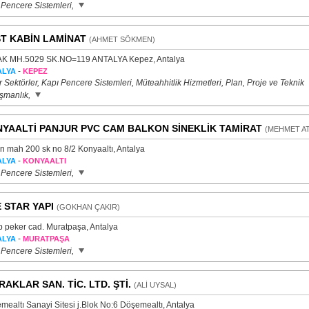
 Pencere Sistemleri,
T KABİN LAMİNAT
(AHMET SÖKMEN)
K MH.5029 SK.NO=119 ANTALYA Kepez, Antalya
-
ALYA
KEPEZ
 Sektörler, Kapı Pencere Sistemleri, Müteahhitlik Hizmetleri, Plan, Proje ve Teknik
şmanlık,
YAALTİ PANJUR PVC CAM BALKON SİNEKLİK TAMİRAT
(MEHMET AT
n mah 200 sk no 8/2 Konyaaltı, Antalya
-
ALYA
KONYAALTI
 Pencere Sistemleri,
 STAR YAPI
(GOKHAN ÇAKIR)
p peker cad. Muratpaşa, Antalya
-
ALYA
MURATPAŞA
 Pencere Sistemleri,
RAKLAR SAN. TİC. LTD. ŞTİ.
(ALİ UYSAL)
mealtı Sanayi Sitesi j.Blok No:6 Döşemealtı, Antalya