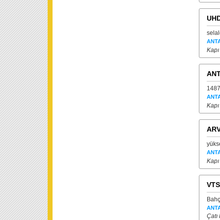
UHD
sela
ANT
Kapı
ANT
1487
ANT
Kapı
ARV
yükse
ANT
Kapı
VTS
Bahçe
ANT
Çatı