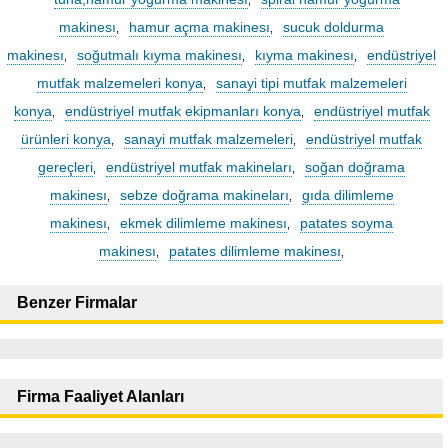
,
makinesı
hamur açma makinesı
sucuk doldurma
,
,
makinesı
soğutmalı kıyma makinesı
kıyma makinesı
endüstriyel
,
,
,
mutfak malzemeleri konya
sanayi tipi mutfak malzemeleri
,
konya
endüstriyel mutfak ekipmanları konya
endüstriyel mutfak
,
,
ürünleri konya
sanayi mutfak malzemeleri
endüstriyel mutfak
,
,
gereçleri
endüstriyel mutfak makineları
soğan doğrama
,
,
makinesı
sebze doğrama makineları
gıda dilimleme
,
,
makinesı
ekmek dilimleme makinesı
patates soyma
,
,
makinesı
patates dilimleme makinesı
,
,
Benzer Firmalar
Firma Faaliyet Alanları