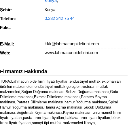
Konya
,
Şehir:
Konya
0.332 342 75 44
Telefon:
Faks:
kkk@lahmacunpidefirini.com
E-Mail:
www.lahmacunpidefirini.com
Web:
Firmamız Hakkında
TUNA;Lahmacun pide fırını fiyatı fiyatları,endüstriyel mutfak ekipmanları
ürünleri malzemeleri,endüstriyel mutfak gereçleri,restoran mutfak
malzemeleri,Soğan Doğrama makinası,Sebze Doğrama makinası,Gıda
Dilimleme makinası,Ekmek Dilimleme makinası,Patates Soyma
makinası,Patates Dilimleme makinası,hamur Yoğurma makinası,Spiral
Hamur Yoğurma makinası,Hamur Açma makinası,Sucuk Doldurma
makinası,Soğutmalı Kıyma makinası,Kıyma makinası, unlu mamül fırını
fiyatı fiyatları,pasta fırını fiyatı fiyatları,baklava fırını fiyatı fiyatları,börek
fırını fiyatı fiyatları,sanayi tipi mutfak malzemeleri Konya,