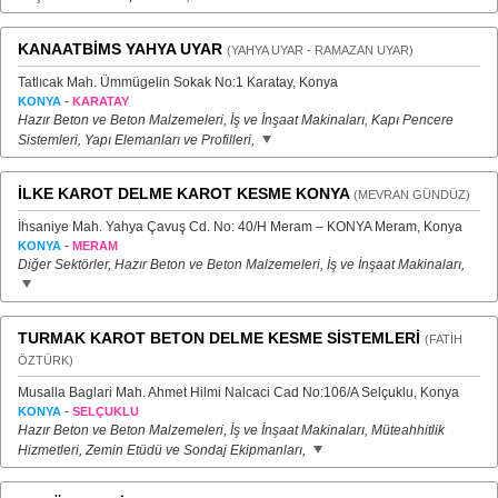
KANAATBİMS YAHYA UYAR
(YAHYA UYAR - RAMAZAN UYAR)
Tatlıcak Mah. Ümmügelin Sokak No:1 Karatay, Konya
-
KONYA
KARATAY
Hazır Beton ve Beton Malzemeleri, İş ve İnşaat Makinaları, Kapı Pencere
Sistemleri, Yapı Elemanları ve Profilleri,
İLKE KAROT DELME KAROT KESME KONYA
(MEVRAN GÜNDÜZ)
İhsaniye Mah. Yahya Çavuş Cd. No: 40/H Meram – KONYA Meram, Konya
-
KONYA
MERAM
Diğer Sektörler, Hazır Beton ve Beton Malzemeleri, İş ve İnşaat Makinaları,
TURMAK KAROT BETON DELME KESME SİSTEMLERİ
(FATİH
ÖZTÜRK)
Musalla Baglari Mah. Ahmet Hilmi Nalcaci Cad No:106/A Selçuklu, Konya
-
KONYA
SELÇUKLU
Hazır Beton ve Beton Malzemeleri, İş ve İnşaat Makinaları, Müteahhitlik
Hizmetleri, Zemin Etüdü ve Sondaj Ekipmanları,