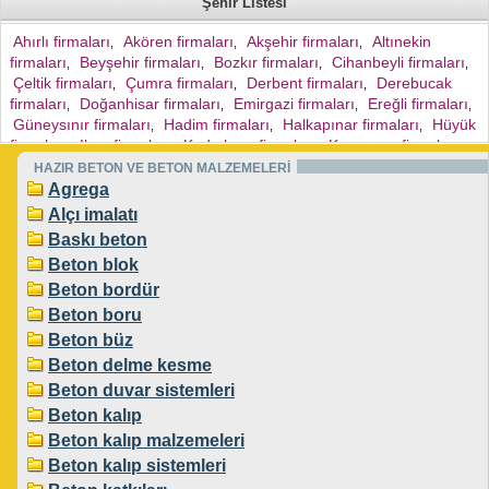
Şehir Listesi
Ahırlı firmaları
Akören firmaları
Akşehir firmaları
Altınekin
,
,
,
firmaları
Beyşehir firmaları
Bozkır firmaları
Cihanbeyli firmaları
,
,
,
,
Çeltik firmaları
Çumra firmaları
Derbent firmaları
Derebucak
,
,
,
firmaları
Doğanhisar firmaları
Emirgazi firmaları
Ereğli firmaları
,
,
,
,
Güneysınır firmaları
Hadim firmaları
Halkapınar firmaları
Hüyük
,
,
,
firmaları
Ilgın firmaları
Kadınhanı firmaları
Karapınar firmaları
,
,
,
,
Karatay firmaları
Kulu firmaları
Meram firmaları
Merkez
HAZIR BETON VE BETON MALZEMELERİ
,
,
,
firmaları
Sarayönü firmaları
Selçuklu firmaları
Seydişehir
Agrega
,
,
,
firmaları
Taşkent firmaları
Tuzlukçu firmaları
Yalıhöyük firmaları
,
,
,
,
Alçı imalatı
Yunak firmaları
Yeniceoba firmaları
,
,
Baskı beton
Beton blok
Beton bordür
Beton boru
Beton büz
Beton delme kesme
Beton duvar sistemleri
Beton kalıp
Beton kalıp malzemeleri
Beton kalıp sistemleri