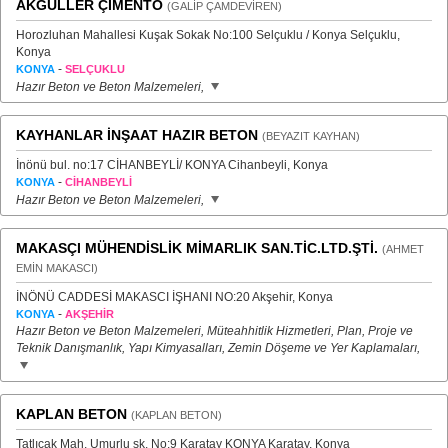
AKGÜLLER ÇİMENTO
(GALİP ÇAMDEVİREN)
Horozluhan Mahallesi Kuşak Sokak No:100 Selçuklu / Konya Selçuklu,
Konya
-
KONYA
SELÇUKLU
Hazır Beton ve Beton Malzemeleri,
KAYHANLAR İNŞAAT HAZIR BETON
(BEYAZIT KAYHAN)
İnönü bul. no:17 CİHANBEYLİ/ KONYA Cihanbeyli, Konya
-
KONYA
CİHANBEYLİ
Hazır Beton ve Beton Malzemeleri,
MAKASÇI MÜHENDİSLİK MİMARLIK SAN.TİC.LTD.ŞTİ.
(AHMET
EMİN MAKASCI)
İNÖNÜ CADDESİ MAKASCI İŞHANI NO:20 Akşehir, Konya
-
KONYA
AKŞEHİR
Hazır Beton ve Beton Malzemeleri, Müteahhitlik Hizmetleri, Plan, Proje ve
Teknik Danışmanlık, Yapı Kimyasalları, Zemin Döşeme ve Yer Kaplamaları,
KAPLAN BETON
(KAPLAN BETON)
Tatlıcak Mah. Umurlu sk. No:9 Karatay KONYA Karatay, Konya