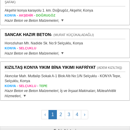
ŞAFAK)
Akşehir konya karayolu 1. km. Doğrugöz, Akşehir, Konya
-
-
KONYA
AKŞEHİR
DOĞRUGÖZ
Hazır Beton ve Beton Malzemeleri,
SANCAK HAZIR BETON-
(MURAT KÜÇÜKALADAĞLI)
Horozluhan Mh. Nadide Sk. No:9 Selçuklu, Konya
-
KONYA
SELÇUKLU
Hazır Beton ve Beton Malzemeleri,
KIZILTAŞ KONYA YIKIM BİNA YIKIMI HAFRİYAT
(ADEM KIZILTAŞ)
Akıncılar Mah. Muttalip Sokak A-1 Blok Altı No:1/N Selçuklu - KONYA Tepe,
Selçuklu, Konya
-
-
KONYA
SELÇUKLU
TEPE
Hazır Beton ve Beton Malzemeleri, İş ve İnşaat Makinaları, Müteahhitlik
Hizmetleri,
‹
1
2
3
4
›