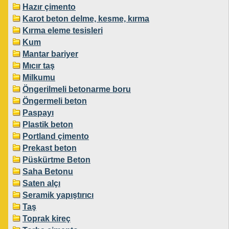
Hazır çimento
Karot beton delme, kesme, kırma
Kırma eleme tesisleri
Kum
Mantar bariyer
Mıcır taş
Milkumu
Öngerilmeli betonarme boru
Öngermeli beton
Paspayı
Plastik beton
Portland çimento
Prekast beton
Püskürtme Beton
Saha Betonu
Saten alçı
Seramik yapıştırıcı
Taş
Toprak kireç