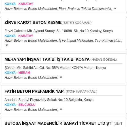
-
KONYA
KARATAY
Hazır Beton ve Beton Malzemeleri, Plan, Proje ve Teknik Danışmanlık,
ZİRVE KAROT BETON KESME
(SEFER KOCAMAN)
Fevzi Çakmak Mh. Aykent Sanayi Sit. 10698. Sk. No:10 Karatay, Konya
-
KONYA
KARATAY
Hazır Beton ve Beton Malzemeleri, İş ve İnşaat Makinaları, Yapı Kimyasalları,
MEHA YAPI İNŞAAT TAKİBİ İŞ TAKİBİ KONYA
(HASAN GÖKSAL)
Şükran Mh. Sahibi Ata Cd. No: 58/A Meram-KONYA Meram, Konya
-
KONYA
MERAM
Hazır Beton ve Beton Malzemeleri,
FATİH BETON PREFABRİK YAPI
(FATİH KARAPİNARLİ)
Anadolu Sanayi Poyrazköy Sokak No: 10 Selçuklu, Konya
-
KONYA
SELÇUKLU
Hazır Beton ve Beton Malzemeleri,
BETOSA İNŞAAT MADENCİLİK SANAYİ TİCARET LTD ŞTİ
(ÜMİT