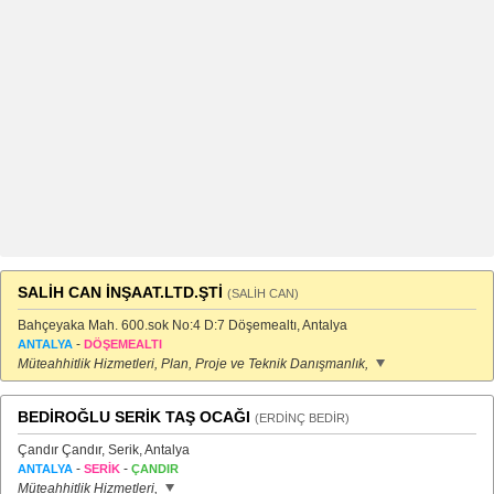
SALİH CAN İNŞAAT.LTD.ŞTİ
(SALİH CAN)
Bahçeyaka Mah. 600.sok No:4 D:7 Döşemealtı, Antalya
-
ANTALYA
DÖŞEMEALTI
Müteahhitlik Hizmetleri, Plan, Proje ve Teknik Danışmanlık,
BEDİROĞLU SERİK TAŞ OCAĞI
(ERDİNÇ BEDİR)
Çandır Çandır, Serik, Antalya
-
-
ANTALYA
SERİK
ÇANDIR
Müteahhitlik Hizmetleri,