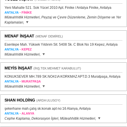
Yeni Mahalle 521. Sok Yücel 2010 Apt. Finike / Antalya Finike, Antalya
-
ANTALYA
FİNİKE
Müteahhitlik Hizmetleri, Peyzaj ve Çevre Düzenleme, Zemin Döşeme ve Yer
Kaplamaları,
MENAF İNŞAAT
(MENAF DEMİREL)
Esentepe Mah. Yüksek Yıldırım Sit. 5408 Sk. C Blok No 19 Kepez, Antalya
-
ANTALYA
KEPEZ
Müteahhitlik Hizmetleri,
MEYİS İNŞAAT
(İNŞ.TEK.MEHMET KARABULUT)
KONUKSEVER MH.789 SK.NO41\A KORKMAZ APT.D.3 Muratpaşa, Antalya
-
ANTALYA
MURATPAŞA
Müteahhitlik Hizmetleri,
SHAN HOLDİNG
(ARDA ULUSOY)
şekerhane mah.çalış sk.konak apt no:16 Alanya, Antalya
-
ANTALYA
ALANYA
Cephe Kaplama, Dekorasyon İşleri, Müteahhitlik Hizmetleri,