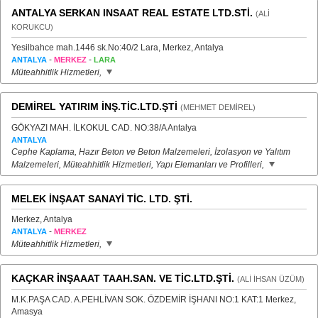
ANTALYA SERKAN INSAAT REAL ESTATE LTD.STİ.
(ALİ
KORUKCU)
Yesilbahce mah.1446 sk.No:40/2 Lara, Merkez, Antalya
-
-
ANTALYA
MERKEZ
LARA
Müteahhitlik Hizmetleri,
DEMİREL YATIRIM İNŞ.TİC.LTD.ŞTİ
(MEHMET DEMİREL)
GÖKYAZI MAH. İLKOKUL CAD. NO:38/A Antalya
ANTALYA
Cephe Kaplama, Hazır Beton ve Beton Malzemeleri, İzolasyon ve Yalıtım
Malzemeleri, Müteahhitlik Hizmetleri, Yapı Elemanları ve Profilleri,
MELEK İNŞAAT SANAYİ TİC. LTD. ŞTİ.
Merkez, Antalya
-
ANTALYA
MERKEZ
Müteahhitlik Hizmetleri,
KAÇKAR İNŞAAAT TAAH.SAN. VE TİC.LTD.ŞTİ.
(ALİ İHSAN ÜZÜM)
M.K.PAŞA CAD. A.PEHLİVAN SOK. ÖZDEMİR İŞHANI NO:1 KAT:1 Merkez,
Amasya