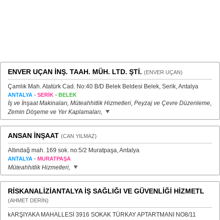
ENVER UÇAN İNŞ. TAAH. MÜH. LTD. ŞTİ.
(ENVER UÇAN)
Çamlık Mah. Atatürk Cad. No:40 B/D Belek Beldesi Belek, Serik, Antalya
-
-
ANTALYA
SERİK
BELEK
İş ve İnşaat Makinaları, Müteahhitlik Hizmetleri, Peyzaj ve Çevre Düzenleme,
Zemin Döşeme ve Yer Kaplamaları,
ANSAN İNŞAAT
(CAN YILMAZ)
Altındağ mah. 169 sok. no:5/2 Muratpaşa, Antalya
-
ANTALYA
MURATPAŞA
Müteahhitlik Hizmetleri,
RİSKANALİZİANTALYA İŞ SAĞLIĞI VE GÜVENLİĞİ HİZMETL
(AHMET DERİN)
kARŞIYAKA MAHALLESİ 3916 SOKAK TÜRKAY APTARTMANI NO8/11