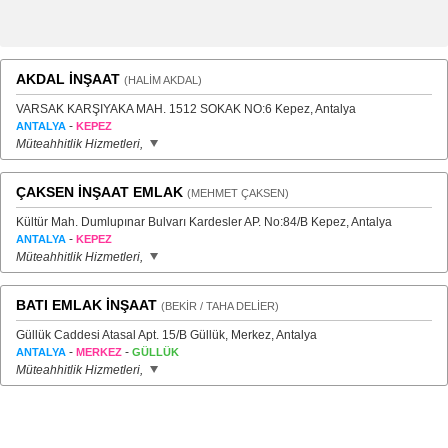
AKDAL İNŞAAT
(HALİM AKDAL)
VARSAK KARŞIYAKA MAH. 1512 SOKAK NO:6 Kepez, Antalya
-
ANTALYA
KEPEZ
Müteahhitlik Hizmetleri,
ÇAKSEN İNŞAAT EMLAK
(MEHMET ÇAKSEN)
Kültür Mah. Dumlupınar Bulvarı Kardesler AP. No:84/B Kepez, Antalya
-
ANTALYA
KEPEZ
Müteahhitlik Hizmetleri,
BATI EMLAK İNŞAAT
(BEKİR / TAHA DELİER)
Güllük Caddesi Atasal Apt. 15/B Güllük, Merkez, Antalya
-
-
ANTALYA
MERKEZ
GÜLLÜK
Müteahhitlik Hizmetleri,