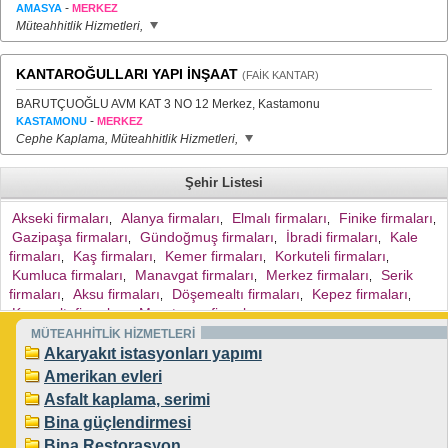
-
AMASYA
MERKEZ
Müteahhitlik Hizmetleri,
KANTAROĞULLARI YAPI İNŞAAT
(FAİK KANTAR)
BARUTÇUOĞLU AVM KAT 3 NO 12 Merkez, Kastamonu
-
KASTAMONU
MERKEZ
Cephe Kaplama, Müteahhitlik Hizmetleri,
Şehir Listesi
Akseki firmaları
Alanya firmaları
Elmalı firmaları
Finike firmaları
,
,
,
,
Gazipaşa firmaları
Gündoğmuş firmaları
İbradi firmaları
Kale
,
,
,
firmaları
Kaş firmaları
Kemer firmaları
Korkuteli firmaları
,
,
,
,
Kumluca firmaları
Manavgat firmaları
Merkez firmaları
Serik
,
,
,
firmaları
Aksu firmaları
Döşemealtı firmaları
Kepez firmaları
,
,
,
,
Konyaaltı firmaları
Muratpaşa firmaları
,
,
MÜTEAHHİTLİK HİZMETLERİ
Akaryakıt istasyonları yapımı
Amerikan evleri
Asfalt kaplama, serimi
Bina güçlendirmesi
Bina Restorasyon