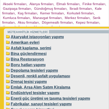
Akseki firmaları
Alanya firmaları
Elmalı firmaları
Finike firmaları
,
,
,
,
Gazipaşa firmaları
Gündoğmuş firmaları
İbradi firmaları
Kale
,
,
,
firmaları
Kaş firmaları
Kemer firmaları
Korkuteli firmaları
,
,
,
,
Kumluca firmaları
Manavgat firmaları
Merkez firmaları
Serik
,
,
,
firmaları
Aksu firmaları
Döşemealtı firmaları
Kepez firmaları
,
,
,
,
Konyaaltı firmaları
Muratpaşa firmaları
,
,
MÜTEAHHİTLİK HİZMETLERİ
Akaryakıt istasyonları yapımı
Amerikan evleri
Asfalt kaplama, serimi
Bina güçlendirmesi
Bina Restorasyon
Boru hatları yapımı
Depolama tesisleri yapımı
Desenli, renkli asfalt uygulaması
Drenaj tesisi yapımı
Emlak, Arsa Alım Satım Kiralama
Endüstriyel tesisler yapımı
Enerji güç üretimi ve taşıma tesisleri yapımı
Fabrikalar, sanayi tesisleri yapımı