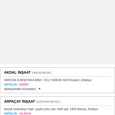
AKDAL İNŞAAT
(HALİM AKDAL)
VARSAK KARŞIYAKA MAH. 1512 SOKAK NO:6 Kepez, Antalya
-
ANTALYA
KEPEZ
Müteahhitlik Hizmetleri,
ARPAÇAY İNŞAAT
(GÖKHAN AKYOL)
küçük hasbahçe mah. yayla yolu cad. mert apt. 18/4 Alanya, Antalya
-
ANTALYA
ALANYA