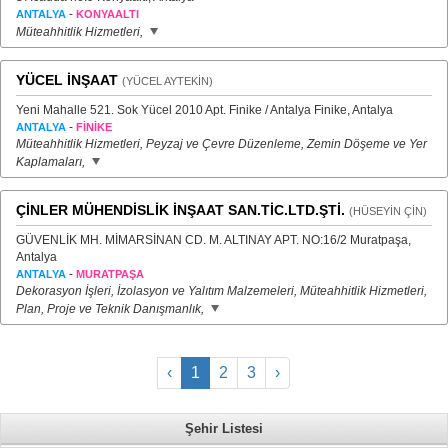
-
ANTALYA
KONYAALTI
Müteahhitlik Hizmetleri,
YÜCEL İNŞAAT
(YÜCEL AYTEKİN)
Yeni Mahalle 521. Sok Yücel 2010 Apt. Finike / Antalya Finike, Antalya
-
ANTALYA
FİNİKE
Müteahhitlik Hizmetleri, Peyzaj ve Çevre Düzenleme, Zemin Döşeme ve Yer
Kaplamaları,
ÇİNLER MÜHENDİSLİK İNŞAAT SAN.TİC.LTD.ŞTİ.
(HÜSEYİN ÇİN)
GÜVENLİK MH. MİMARSİNAN CD. M. ALTINAY APT. NO:16/2 Muratpaşa,
Antalya
-
ANTALYA
MURATPAŞA
Dekorasyon İşleri, İzolasyon ve Yalıtım Malzemeleri, Müteahhitlik Hizmetleri,
Plan, Proje ve Teknik Danışmanlık,
‹
1
2
3
›
Şehir Listesi