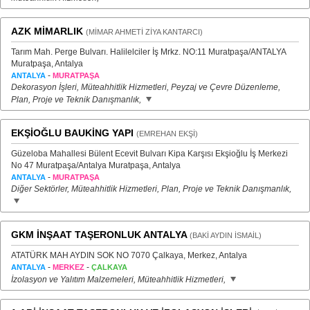
AZK MİMARLIK
(MİMAR AHMETİ ZİYA KANTARCI)
Tarım Mah. Perge Bulvarı. Halilelciler İş Mrkz. NO:11 Muratpaşa/ANTALYA
Muratpaşa, Antalya
-
ANTALYA
MURATPAŞA
Dekorasyon İşleri, Müteahhitlik Hizmetleri, Peyzaj ve Çevre Düzenleme,
Plan, Proje ve Teknik Danışmanlık,
EKŞİOĞLU BAUKİNG YAPI
(EMREHAN EKŞİ)
Güzeloba Mahallesi Bülent Ecevit Bulvarı Kipa Karşısı Ekşioğlu İş Merkezi
No 47 Muratpaşa/Antalya Muratpaşa, Antalya
-
ANTALYA
MURATPAŞA
Diğer Sektörler, Müteahhitlik Hizmetleri, Plan, Proje ve Teknik Danışmanlık,
GKM İNŞAAT TAŞERONLUK ANTALYA
(BAKİ AYDIN İSMAİL)
ATATÜRK MAH AYDIN SOK NO 7070 Çalkaya, Merkez, Antalya
-
-
ANTALYA
MERKEZ
ÇALKAYA
İzolasyon ve Yalıtım Malzemeleri, Müteahhitlik Hizmetleri,