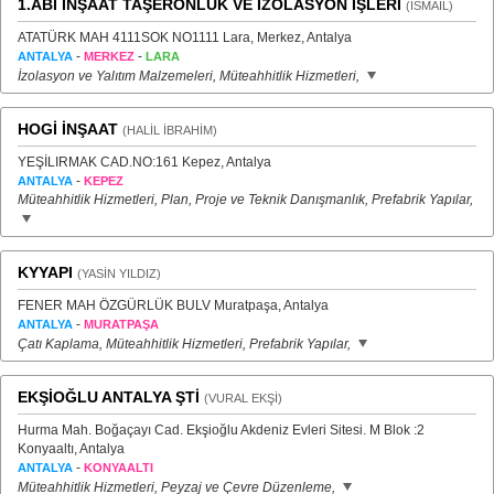
1.ABİ İNŞAAT TAŞERONLUK VE İZOLASYON İŞLERİ
(İSMAİL)
ATATÜRK MAH 4111SOK NO1111 Lara, Merkez, Antalya
-
-
ANTALYA
MERKEZ
LARA
İzolasyon ve Yalıtım Malzemeleri, Müteahhitlik Hizmetleri,
HOGİ İNŞAAT
(HALİL İBRAHİM)
YEŞİLIRMAK CAD.NO:161 Kepez, Antalya
-
ANTALYA
KEPEZ
Müteahhitlik Hizmetleri, Plan, Proje ve Teknik Danışmanlık, Prefabrik Yapılar,
KYYAPI
(YASİN YILDIZ)
FENER MAH ÖZGÜRLÜK BULV Muratpaşa, Antalya
-
ANTALYA
MURATPAŞA
Çatı Kaplama, Müteahhitlik Hizmetleri, Prefabrik Yapılar,
EKŞİOĞLU ANTALYA ŞTİ
(VURAL EKŞİ)
Hurma Mah. Boğaçayı Cad. Ekşioğlu Akdeniz Evleri Sitesi. M Blok :2
Konyaaltı, Antalya
-
ANTALYA
KONYAALTI
Müteahhitlik Hizmetleri, Peyzaj ve Çevre Düzenleme,