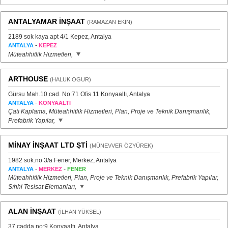
ANTALYAMAR İNŞAAT
(RAMAZAN EKİN)
2189 sok kaya apt 4/1 Kepez, Antalya
-
ANTALYA
KEPEZ
Müteahhitlik Hizmetleri,
ARTHOUSE
(HALUK OGUR)
Gürsu Mah.10.cad. No:71 Ofis 11 Konyaaltı, Antalya
-
ANTALYA
KONYAALTI
Çatı Kaplama, Müteahhitlik Hizmetleri, Plan, Proje ve Teknik Danışmanlık,
Prefabrik Yapılar,
MİNAY İNŞAAT LTD ŞTİ
(MÜNEVVER ÖZYÜREK)
1982 sok.no 3/a Fener, Merkez, Antalya
-
-
ANTALYA
MERKEZ
FENER
Müteahhitlik Hizmetleri, Plan, Proje ve Teknik Danışmanlık, Prefabrik Yapılar,
Sıhhi Tesisat Elemanları,
ALAN İNŞAAT
(İLHAN YÜKSEL)
37.cadda no:9 Konyaaltı, Antalya