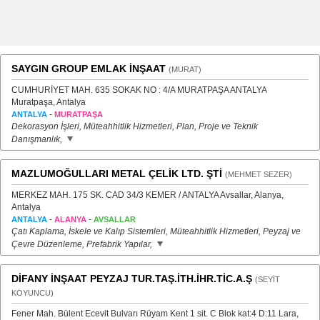
SAYGIN GROUP EMLAK İNŞAAT
(MURAT)
CUMHURİYET MAH. 635 SOKAK NO : 4/A MURATPAŞA ANTALYA
Muratpaşa, Antalya
-
ANTALYA
MURATPAŞA
Dekorasyon İşleri, Müteahhitlik Hizmetleri, Plan, Proje ve Teknik
Danışmanlık,
MAZLUMOĞULLARI METAL ÇELİK LTD. ŞTİ
(MEHMET SEZER)
MERKEZ MAH. 175 SK. CAD 34/3 KEMER / ANTALYA Avsallar, Alanya,
Antalya
-
-
ANTALYA
ALANYA
AVSALLAR
Çatı Kaplama, İskele ve Kalıp Sistemleri, Müteahhitlik Hizmetleri, Peyzaj ve
Çevre Düzenleme, Prefabrik Yapılar,
DİFANY İNŞAAT PEYZAJ TUR.TAŞ.İTH.İHR.TİC.A.Ş
(SEYİT
KOYUNCU)
Fener Mah. Bülent Ecevit Bulvarı Rüyam Kent 1 sit. C Blok kat:4 D:11 Lara,