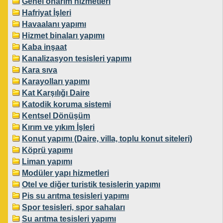
Genel onarım hizmetleri
Hafriyat İşleri
Havaalanı yapımı
Hizmet binaları yapımı
Kaba inşaat
Kanalizasyon tesisleri yapımı
Kara sıva
Karayolları yapımı
Kat Karşılığı Daire
Katodik koruma sistemi
Kentsel Dönüşüm
Kırım ve yıkım İşleri
Konut yapımı (Daire, villa, toplu konut siteleri)
Köprü yapımı
Liman yapımı
Modüler yapı hizmetleri
Otel ve diğer turistik tesislerin yapımı
Pis su arıtma tesisleri yapımı
Spor tesisleri, spor sahaları
Su arıtma tesisleri yapımı