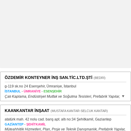
ÖZDEMİR KONTEYNER İNŞ SAN.TİC.LTD.ŞTİ
(BEDRİ)
g-119 sk.no 24 Esenşehir, Ümraniye, İstanbul
-
-
İSTANBUL
ÜMRANİYE
ESENŞEHİR
Çatı Kaplama, Endüstriyel Mutfak ve Soğutma Tesisleri, Prefabrik Yapılar,
KAANKANTAR İNŞAAT
(MUSTAFA KANTAR-SELCUK KANTAR)
atatürk mah. 42 nolu cad. barış apt. altı no:34 Şehitkamil, Gaziantep
-
GAZİANTEP
ŞEHİTKAMİL
Müteahhitlik Hizmetleri, Plan, Proje ve Teknik Danışmanlık, Prefabrik Yapılar,