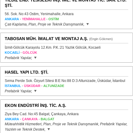
YILDIZ END. TESİSLERİ İNŞ. İML. VE MONTAJ TİC. SAN. LTD.
ŞTİ.
56. Sok. No:43 Ostim, Yenimahalle, Ankara
-
-
ANKARA
YENİMAHALLE
OSTİM
Çatı Kaplama, Plan, Proje ve Teknik Danışmanlık,
TABOSAN MÜH. İMALAT VE MONTAJ A.Ş.
(Engin Gökmen)
İzmit-Gölcük Karayolu 12.Km. P.K.:21 Yazlık Gölcük, Kocaeli
-
KOCAELİ
GÖLCÜK
Prefabrik Yapılar,
HASEL YAPI LTD. ŞTİ.
Sırma Perde Sok. Özyurt Sitesi B:E No:88 D:3 Altunizade, Üsküdar, İstanbul
-
-
İSTANBUL
ÜSKÜDAR
ALTUNİZADE
Prefabrik Yapılar,
EKON ENDÜSTRİ İNŞ. TİC. A.Ş.
Ziya Bey Cad. No:45 Balgat, Çankaya, Ankara
-
-
ANKARA
ÇANKAYA
BALGAT
Müteahhitlik Hizmetleri, Plan, Proje ve Teknik Danışmanlık, Prefabrik Yapılar,
Yazılım ve Teknik Destek,