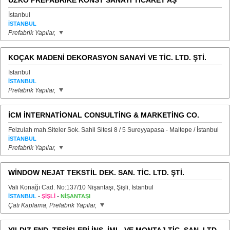
UZKO PREFABRİKE KONST SANAYİ TİCARET AŞ
İstanbul
İSTANBUL
Prefabrik Yapılar,
KOÇAK MADENİ DEKORASYON SANAYİ VE TİC. LTD. ŞTİ.
İstanbul
İSTANBUL
Prefabrik Yapılar,
İCM İNTERNATİONAL CONSULTİNG & MARKETİNG CO.
Felzulah mah.Siteler Sok. Sahil Sitesi 8 / 5 Sureyyapasa - Maltepe / İstanbul
İSTANBUL
Prefabrik Yapılar,
WİNDOW NEJAT TEKSTİL DEK. SAN. TİC. LTD. ŞTİ.
Vali Konağı Cad. No:137/10 Nişantaşı, Şişli, İstanbul
-
-
İSTANBUL
ŞİŞLİ
NİŞANTAŞI
Çatı Kaplama, Prefabrik Yapılar,