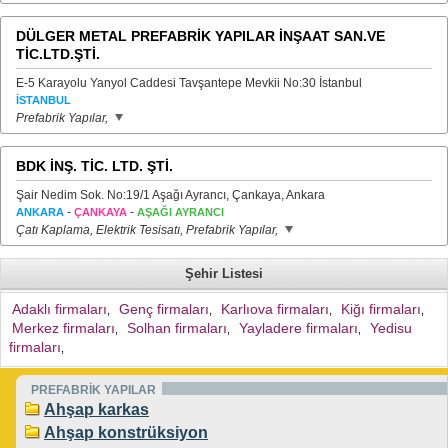
DÜLGER METAL PREFABRİK YAPILAR İNŞAAT SAN.VE
TİC.LTD.ŞTİ.
E-5 Karayolu Yanyol Caddesi Tavşantepe Mevkii No:30 İstanbul
İSTANBUL
Prefabrik Yapılar,
BDK İNŞ. TİC. LTD. ŞTİ.
Şair Nedim Sok. No:19/1 Aşağı Ayrancı, Çankaya, Ankara
-
-
ANKARA
ÇANKAYA
AŞAĞI AYRANCI
Çatı Kaplama, Elektrik Tesisatı, Prefabrik Yapılar,
Şehir Listesi
Adaklı firmaları
Genç firmaları
Karlıova firmaları
Kiğı firmaları
,
,
,
,
Merkez firmaları
Solhan firmaları
Yayladere firmaları
Yedisu
,
,
,
firmaları
,
PREFABRİK YAPILAR
Ahşap karkas
Ahşap konstrüksiyon