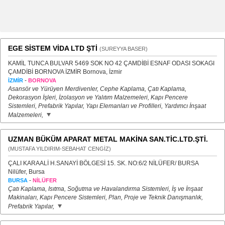
EGE SİSTEM VİDA LTD ŞTİ
(SUREYYA BASER)
KAMİL TUNCA BULVAR 5469 SOK NO 42 ÇAMDİBİ ESNAF ODASI SOKAGI
ÇAMDİBİ BORNOVA İZMİR Bornova, İzmir
-
İZMİR
BORNOVA
Asansör ve Yürüyen Merdivenler, Cephe Kaplama, Çatı Kaplama,
Dekorasyon İşleri, İzolasyon ve Yalıtım Malzemeleri, Kapı Pencere
Sistemleri, Prefabrik Yapılar, Yapı Elemanları ve Profilleri, Yardımcı İnşaat
Malzemeleri,
UZMAN BÜKÜM APARAT METAL MAKİNA SAN.TİC.LTD.ŞTİ.
(MUSTAFA YILDIRIM-SEBAHAT CENGİZ)
ÇALI KARAALİ H.SANAYİ BÖLGESİ 15. SK. NO:6/2 NİLÜFER/ BURSA
Nilüfer, Bursa
-
BURSA
NİLÜFER
Çatı Kaplama, Isıtma, Soğutma ve Havalandırma Sistemleri, İş ve İnşaat
Makinaları, Kapı Pencere Sistemleri, Plan, Proje ve Teknik Danışmanlık,
Prefabrik Yapılar,