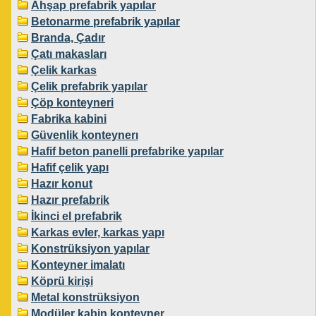
Ahşap prefabrik yapılar
Betonarme prefabrik yapılar
Branda, Çadır
Çatı makasları
Çelik karkas
Çelik prefabrik yapılar
Çöp konteyneri
Fabrika kabini
Güvenlik konteynerı
Hafif beton panelli prefabrike yapılar
Hafif çelik yapı
Hazır konut
Hazır prefabrik
İkinci el prefabrik
Karkas evler, karkas yapı
Konstrüksiyon yapılar
Konteyner imalatı
Köprü kirişi
Metal konstrüksiyon
Modüler kabin konteyner