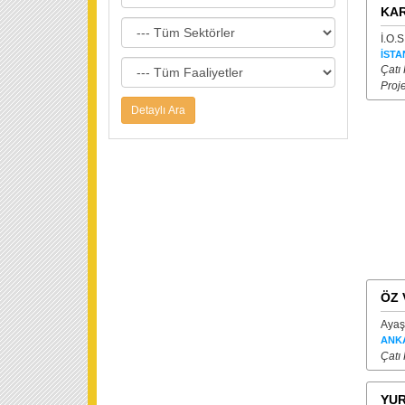
KAR
İ.O.S
İSTA
Çatı
Proj
ÖZ 
Ayaş
ANK
Çatı 
YUR