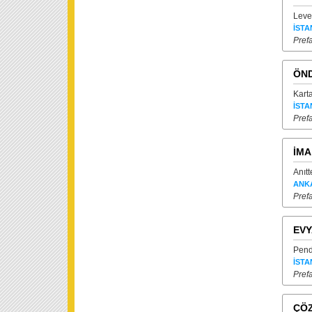
Leven
İSTA
Prefa
ÖND
Karta
İSTA
Prefa
İMA
Anıt
ANK
Prefa
EVY
Pendi
İSTA
Prefa
ÇÖZ