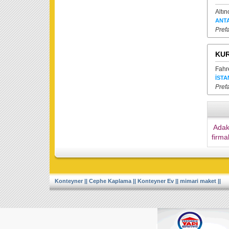
Altı
ANT
Prefa
KUR
Fahr
İSTA
Prefa
Adakl
firma
Konteyner
||
Cephe Kaplama
||
Konteyner Ev
||
mimari maket
||