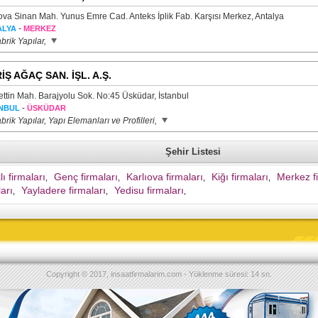
nova Sinan Mah. Yunus Emre Cad. Anteks İplik Fab. Karşısı Merkez, Antalya
-
ALYA
MERKEZ
brik Yapılar,
İŞ AĞAÇ SAN. İŞL. A.Ş.
ettin Mah. Barajyolu Sok. No:45 Üsküdar, İstanbul
-
NBUL
ÜSKÜDAR
brik Yapılar, Yapı Elemanları ve Profilleri,
Şehir Listesi
ı firmaları
Genç firmaları
Karlıova firmaları
Kiğı firmaları
Merkez fi
,
,
,
,
ları
Yayladere firmaları
Yedisu firmaları
,
,
,
Copyright © 2017, insaatfirmalarim.com - Yüklenme süresi: 14 sn.