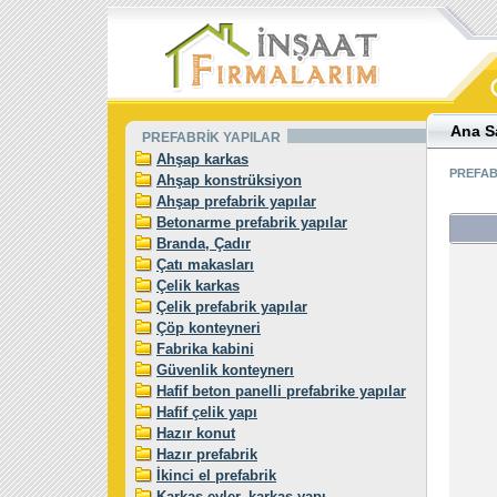
Ana S
PREFABRİK YAPILAR
Ahşap karkas
PREFAB
Ahşap konstrüksiyon
Ahşap prefabrik yapılar
Betonarme prefabrik yapılar
Branda, Çadır
Çatı makasları
Çelik karkas
Çelik prefabrik yapılar
Çöp konteyneri
Fabrika kabini
Güvenlik konteynerı
Hafif beton panelli prefabrike yapılar
Hafif çelik yapı
Hazır konut
Hazır prefabrik
İkinci el prefabrik
Karkas evler, karkas yapı