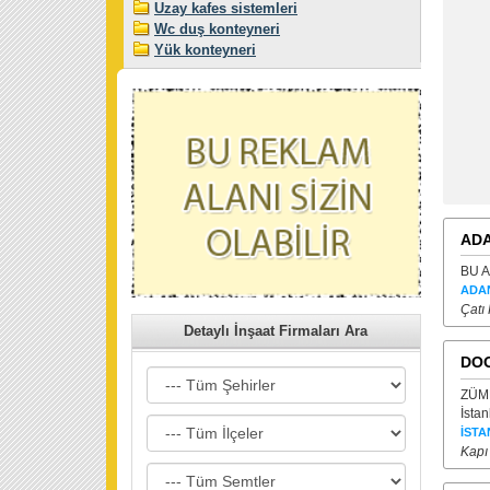
Uzay kafes sistemleri
Wc duş konteyneri
Yük konteyneri
ADA
BU A
ADA
Çatı 
Detaylı İnşaat Firmaları Ara
DOO
ZÜMR
İstan
İSTA
Kapı 