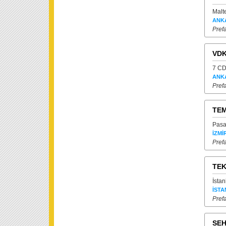
Malt
ANK
Prefa
VDK
7 CD
ANK
Prefa
TEM
Pasa
İZMİ
Prefa
TEK
İstan
İSTA
Prefa
SEH