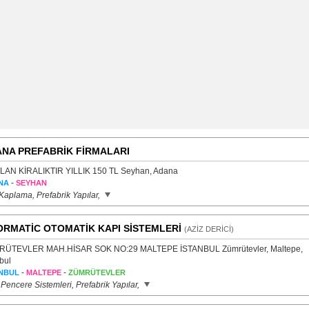
NA PREFABRİK FİRMALARI
LAN KİRALIKTIR YILLIK 150 TL Seyhan, Adana
-
NA
SEYHAN
Kaplama, Prefabrik Yapılar,
RMATİC OTOMATİK KAPI SİSTEMLERİ
(AZİZ DERİCİ)
ÜTEVLER MAH.HİSAR SOK NO:29 MALTEPE İSTANBUL Zümrütevler, Maltepe,
bul
-
-
NBUL
MALTEPE
ZÜMRÜTEVLER
Pencere Sistemleri, Prefabrik Yapılar,