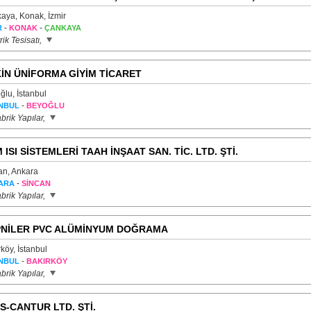
aya, Konak, İzmir
-
-
R
KONAK
ÇANKAYA
rik Tesisatı,
İN ÜNİFORMA GİYİM TİCARET
ğlu, İstanbul
-
NBUL
BEYOĞLU
brik Yapılar,
 ISI SİSTEMLERİ TAAH İNŞAAT SAN. TİC. LTD. ŞTİ.
an, Ankara
-
ARA
SİNCAN
brik Yapılar,
NİLER PVC ALÜMİNYUM DOĞRAMA
köy, İstanbul
-
NBUL
BAKIRKÖY
brik Yapılar,
S-CANTUR LTD. ŞTİ.