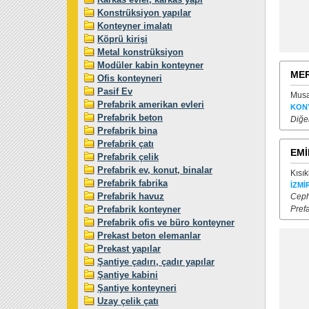
Konstrüksiyon yapılar
Konteyner imalatı
Köprü kirişi
Metal konstrüksiyon
Modüler kabin konteyner
MER
Ofis konteyneri
Pasif Ev
Musa
Prefabrik amerikan evleri
KON
Prefabrik beton
Diğer
Prefabrik bina
Prefabrik çatı
EMİ
Prefabrik çelik
Prefabrik ev, konut, binalar
Kısık
Prefabrik fabrika
İZMİ
Prefabrik havuz
Ceph
Prefabrik konteyner
Prefa
Prefabrik ofis ve büro konteyner
Prekast beton elemanlar
Prekast yapılar
Şantiye çadırı, çadır yapılar
Şantiye kabini
Şantiye konteyneri
Uzay çelik çatı