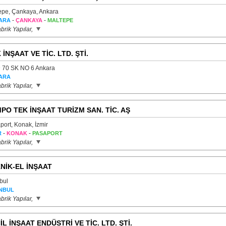
epe, Çankaya, Ankara
-
-
ARA
ÇANKAYA
MALTEPE
brik Yapılar,
 İNŞAAT VE TİC. LTD. ŞTİ.
 70 SK NO 6 Ankara
ARA
brik Yapılar,
PO TEK İNŞAAT TURİZM SAN. TİC. AŞ
port, Konak, İzmir
-
-
R
KONAK
PASAPORT
brik Yapılar,
NİK-EL İNŞAAT
bul
NBUL
brik Yapılar,
İL İNŞAAT ENDÜSTRİ VE TİC. LTD. ŞTİ.