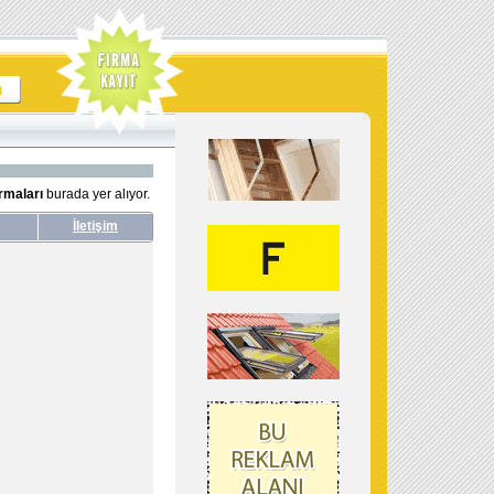
irmaları
burada yer alıyor.
İletişim