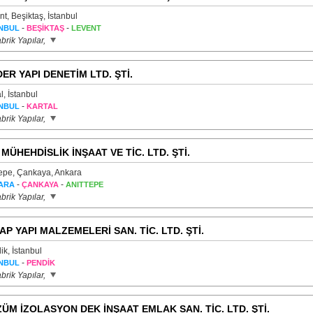
t, Beşiktaş, İstanbul
-
-
NBUL
BEŞİKTAŞ
LEVENT
brik Yapılar,
ER YAPI DENETİM LTD. ŞTİ.
l, İstanbul
-
NBUL
KARTAL
brik Yapılar,
 MÜHEHDİSLİK İNŞAAT VE TİC. LTD. ŞTİ.
tepe, Çankaya, Ankara
-
-
ARA
ÇANKAYA
ANITTEPE
brik Yapılar,
AP YAPI MALZEMELERİ SAN. TİC. LTD. ŞTİ.
k, İstanbul
-
NBUL
PENDİK
brik Yapılar,
ÜM İZOLASYON DEK İNŞAAT EMLAK SAN. TİC. LTD. ŞTİ.