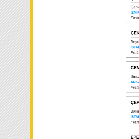
Çank
İZMİ
Elekt
ÇEK
Beyo
İSTA
Prefa
CEM
Sinc
ANK
Prefa
ÇEP
Bakır
İSTA
Prefa
EPE