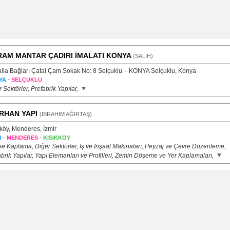
AM MANTAR ÇADIRI İMALATI KONYA
(SALİH)
lla Bağları Çatal Çam Sokak No: 8 Selçuklu – KONYA Selçuklu, Konya
-
YA
SELÇUKLU
 Sektörler, Prefabrik Yapılar,
RHAN YAPI
(İBRAHİM AĞIRTAŞ)
köy, Menderes, İzmir
-
-
R
MENDERES
KISIKKÖY
e Kaplama, Diğer Sektörler, İş ve İnşaat Makinaları, Peyzaj ve Çevre Düzenleme,
brik Yapılar, Yapı Elemanları ve Profilleri, Zemin Döşeme ve Yer Kaplamaları,