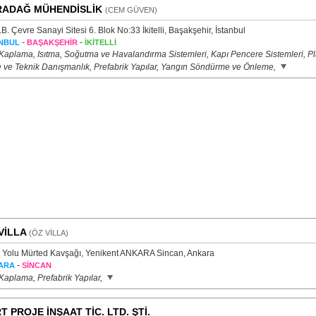
ADAĞ MÜHENDİSLİK
(CEM GÜVEN)
.B. Çevre Sanayi Sitesi 6. Blok No:33 İkitelli, Başakşehir, İstanbul
-
-
NBUL
BAŞAKŞEHİR
İKİTELLİ
 Kaplama, Isıtma, Soğutma ve Havalandırma Sistemleri, Kapı Pencere Sistemleri, Pl
e ve Teknik Danışmanlık, Prefabrik Yapılar, Yangın Söndürme ve Önleme,
VİLLA
(ÖZ VİLLA)
 Yolu Mürted Kavşağı, Yenikent ANKARA Sincan, Ankara
-
ARA
SİNCAN
Kaplama, Prefabrik Yapılar,
T PROJE İNŞAAT TİC. LTD. ŞTİ.