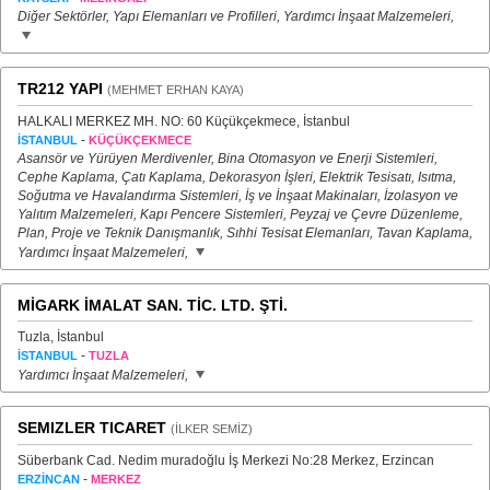
Diğer Sektörler, Yapı Elemanları ve Profilleri, Yardımcı İnşaat Malzemeleri,
TR212 YAPI
(MEHMET ERHAN KAYA)
HALKALI MERKEZ MH. NO: 60 Küçükçekmece, İstanbul
-
İSTANBUL
KÜÇÜKÇEKMECE
Asansör ve Yürüyen Merdivenler, Bina Otomasyon ve Enerji Sistemleri,
Cephe Kaplama, Çatı Kaplama, Dekorasyon İşleri, Elektrik Tesisatı, Isıtma,
Soğutma ve Havalandırma Sistemleri, İş ve İnşaat Makinaları, İzolasyon ve
Yalıtım Malzemeleri, Kapı Pencere Sistemleri, Peyzaj ve Çevre Düzenleme,
Plan, Proje ve Teknik Danışmanlık, Sıhhi Tesisat Elemanları, Tavan Kaplama,
Yardımcı İnşaat Malzemeleri,
MİGARK İMALAT SAN. TİC. LTD. ŞTİ.
Tuzla, İstanbul
-
İSTANBUL
TUZLA
Yardımcı İnşaat Malzemeleri,
SEMIZLER TICARET
(İLKER SEMİZ)
Süberbank Cad. Nedim muradoğlu İş Merkezi No:28 Merkez, Erzincan
-
ERZİNCAN
MERKEZ