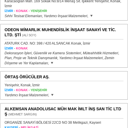
Karacaoğlan Mah. 169 Sokak No:8/14 Menaş Sit. Işıkkent Yenişehir, Konak,
İzmir
-
-
İZMİR
KONAK
YENİŞEHİR
Sıhhi Tesisat Elemanları, Yardımcı İnşaat Malzemeleri,
ODEON MİMARLIK MUHENDİSLİK İNŞAAT SANAYİ VE TİC.
LTD. ŞTİ
(ALİ SOY)
ATATURK CAD. NO: 398 / 420 ALSANCAK Konak, İzmir
-
İZMİR
KONAK
Dekorasyon İşleri, Güvenlik ve Kamera Sistemleri, Müteahhitlik Hizmetleri,
Plan, Proje ve Teknik Danışmanlık, Yardımcı İnşaat Malzemeleri, Zemin
Döşeme ve Yer Kaplamaları,
ÖRTAŞ ÖRÜCÜLER AŞ.
Yenişehir, Konak, İzmir
-
-
İZMİR
KONAK
YENİŞEHİR
Yardımcı İnşaat Malzemeleri,
ALKEMSAN ANADOLUSAC MÜH MAK İMLT İNŞ SAN TİC LTD
Ş
(MEHMET SARGIN)
ORGANİZE SANAYİ BÖLGESİ 22CD NO 38 Melikgazi, Kayseri
-
KAYSERİ
MELİKGAZİ