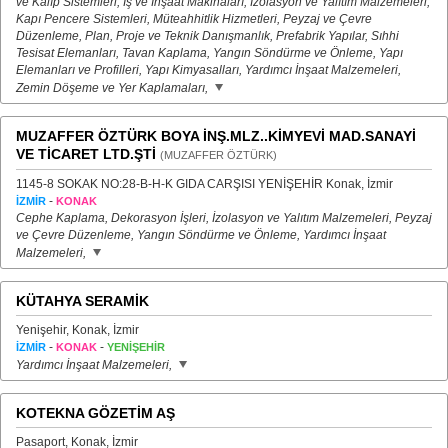
ve Kalıp Sistemleri, İş ve İnşaat Makinaları, İzolasyon ve Yalıtım Malzemeleri,
Kapı Pencere Sistemleri, Müteahhitlik Hizmetleri, Peyzaj ve Çevre
Düzenleme, Plan, Proje ve Teknik Danışmanlık, Prefabrik Yapılar, Sıhhi
Tesisat Elemanları, Tavan Kaplama, Yangın Söndürme ve Önleme, Yapı
Elemanları ve Profilleri, Yapı Kimyasalları, Yardımcı İnşaat Malzemeleri,
Zemin Döşeme ve Yer Kaplamaları,
MUZAFFER ÖZTÜRK BOYA İNŞ.MLZ..KİMYEVİ MAD.SANAYİ
VE TİCARET LTD.ŞTİ
(MUZAFFER ÖZTÜRK)
1145-8 SOKAK NO:28-B-H-K GIDA CARŞISI YENİŞEHİR Konak, İzmir
-
İZMİR
KONAK
Cephe Kaplama, Dekorasyon İşleri, İzolasyon ve Yalıtım Malzemeleri, Peyzaj
ve Çevre Düzenleme, Yangın Söndürme ve Önleme, Yardımcı İnşaat
Malzemeleri,
KÜTAHYA SERAMİK
Yenişehir, Konak, İzmir
-
-
İZMİR
KONAK
YENİŞEHİR
Yardımcı İnşaat Malzemeleri,
KOTEKNA GÖZETİM AŞ
Pasaport, Konak, İzmir