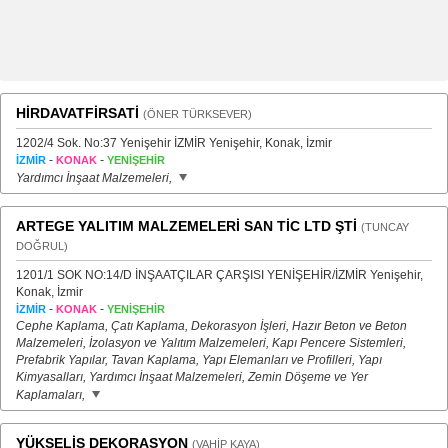
HİRDAVATFİRSATİ
(ÖNER TÜRKSEVER)
1202/4 Sok. No:37 Yenişehir İZMİR Yenişehir, Konak, İzmir
-
-
İZMİR
KONAK
YENİŞEHİR
Yardımcı İnşaat Malzemeleri,
ARTEGE YALITIM MALZEMELERİ SAN TİC LTD ŞTİ
(TUNCAY
DOĞRUL)
1201/1 SOK NO:14/D İNŞAATÇILAR ÇARŞISI YENİŞEHİR/İZMİR Yenişehir,
Konak, İzmir
-
-
İZMİR
KONAK
YENİŞEHİR
Cephe Kaplama, Çatı Kaplama, Dekorasyon İşleri, Hazır Beton ve Beton
Malzemeleri, İzolasyon ve Yalıtım Malzemeleri, Kapı Pencere Sistemleri,
Prefabrik Yapılar, Tavan Kaplama, Yapı Elemanları ve Profilleri, Yapı
Kimyasalları, Yardımcı İnşaat Malzemeleri, Zemin Döşeme ve Yer
Kaplamaları,
YÜKSELİŞ DEKORASYON
(VAHİP KAYA)