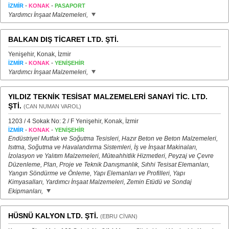
-
-
İZMİR
KONAK
PASAPORT
Yardımcı İnşaat Malzemeleri,
BALKAN DIŞ TİCARET LTD. ŞTİ.
Yenişehir, Konak, İzmir
-
-
İZMİR
KONAK
YENİŞEHİR
Yardımcı İnşaat Malzemeleri,
YILDIZ TEKNİK TESİSAT MALZEMELERİ SANAYİ TİC. LTD.
ŞTİ.
(CAN NUMAN VAROL)
1203 / 4 Sokak No: 2 / F Yenişehir, Konak, İzmir
-
-
İZMİR
KONAK
YENİŞEHİR
Endüstriyel Mutfak ve Soğutma Tesisleri, Hazır Beton ve Beton Malzemeleri,
Isıtma, Soğutma ve Havalandırma Sistemleri, İş ve İnşaat Makinaları,
İzolasyon ve Yalıtım Malzemeleri, Müteahhitlik Hizmetleri, Peyzaj ve Çevre
Düzenleme, Plan, Proje ve Teknik Danışmanlık, Sıhhi Tesisat Elemanları,
Yangın Söndürme ve Önleme, Yapı Elemanları ve Profilleri, Yapı
Kimyasalları, Yardımcı İnşaat Malzemeleri, Zemin Etüdü ve Sondaj
Ekipmanları,
HÜSNÜ KALYON LTD. ŞTİ.
(EBRU CİVAN)