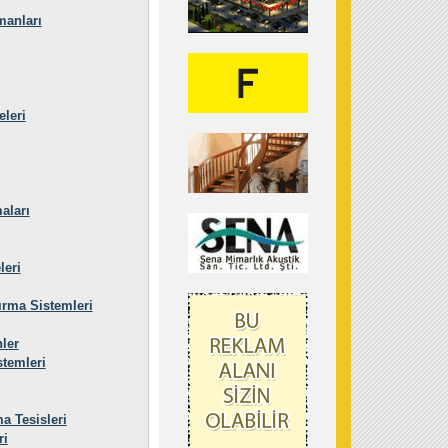
manları
leri
aları
leri
ırma Sistemleri
ler
temleri
a Tesisleri
ri