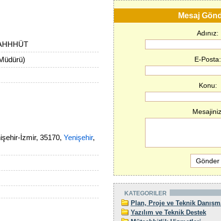
Mesaj Gön
Adınız:
AAHHHÜT
Müdürü)
E-Posta:
Konu:
Mesajiniz
şehir-İzmir, 35170,
Yenişehir
,
KATEGORILER
Plan, Proje ve Teknik Danışm
Yazılım ve Teknik Destek