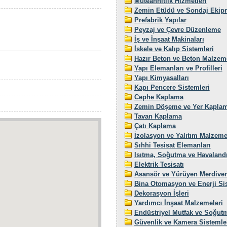
Müteahhitlik Hizmetleri
Zemin Etüdü ve Sondaj Ekip
Prefabrik Yapılar
Peyzaj ve Çevre Düzenleme
İş ve İnşaat Makinaları
İskele ve Kalıp Sistemleri
Hazır Beton ve Beton Malzeme
Yapı Elemanları ve Profilleri
Yapı Kimyasalları
Kapı Pencere Sistemleri
Cephe Kaplama
Zemin Döşeme ve Yer Kaplam
Tavan Kaplama
Çatı Kaplama
İzolasyon ve Yalıtım Malzeme
Sıhhi Tesisat Elemanları
Isıtma, Soğutma ve Havaland
Elektrik Tesisatı
Asansör ve Yürüyen Merdiven
Bina Otomasyon ve Enerji Sis
Dekorasyon İşleri
Yardımcı İnşaat Malzemeleri
Endüstriyel Mutfak ve Soğutm
Güvenlik ve Kamera Sistemle