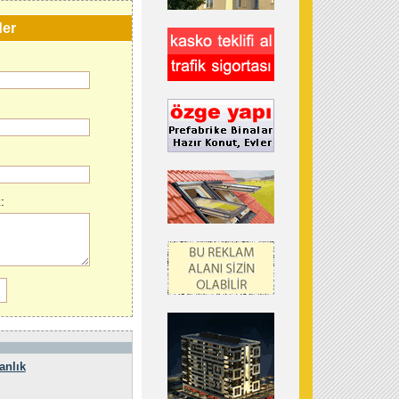
der
:
anlık