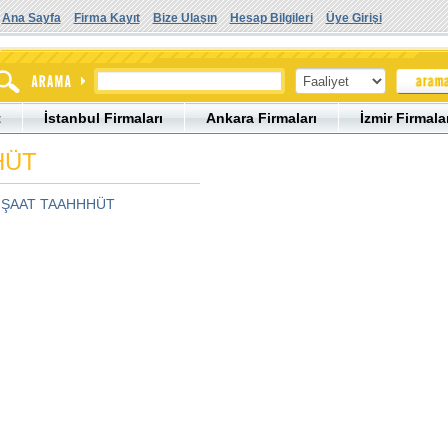
Ana Sayfa
Firma Kayıt
Bize Ulaşın
Hesap Bilgileri
Üye Girişi
t
İstanbul Firmaları
Ankara Firmaları
İzmir Firmala
HÜT
İNŞAAT TAAHHHÜT