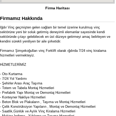
Firma Haritası
Firmamız Hakkında
Iğdır Vinç geçmişten gelen sağlam bir temel üzerine kurulmuş vinç
sektörüne yeni bir soluk getirmiş deneyimli elemanlar sayesinde kendi
sektöründe çıtayı gelebilecek en üst düzeye getirmeyi amaç belirleyen ve
kendini sürekli yeniliyen bir aile şirketidir.
Firmamız Şimşekoğulları vinç Forklift olarak ığdırda 7/24 vinç kiralama
hizmetleri vermekteyiz.
HİZMETLERİMİZ
- Oto Kurtarma
- 7/24 Yol Yardımı
- Şehirler Arası Araç Taşıma
- Totem ve Tabela Montaj Hizmetleri
- Prefabrik Yapı Montaj ve Demontaj Hizmetleri
- Konteyner Nakliye Hizmetleri
- Beton Blok ve Plakaların , Taşıma ve Montaj Hizmetleri
- Çelik Konstrüksiyon Yapıların , Montaj ve Demontaj Hizmetleri
- Saatlik,Günlük ve Aylık Vinç Kiralama Hizmetleri
- Makina İndirme , Yükleme ve Taşıma Hizmetleri