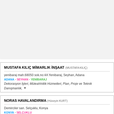
MUSTAFA KILIÇ MİMARLIK İNŞAAT
(MUSTAFA KILIÇ)
yenibaraj mah.68050 sok.no:4A Yenibaraj, Seyhan, Adana
-
-
ADANA
SEYHAN
YENİBARAJ
Dekorasyon İşleri, Müteahhitlik Hizmetleri, Plan, Proje ve Teknik
Danışmanlık,
NORAS HAVALANDIRMA
(Hüseyin KURT)
Demirciler san. Selçuklu, Konya
-
KONYA
SELÇUKLU