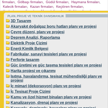
firmaları
Gölbaşı firmaları
Güdül firmaları
Haymana firmaları
,
,
,
,
Kalecik firmaları
Kazan firmaları
Keçiören firmaları
,
,
,
Kızılcahamam firmaları
Mamak firmaları
Nallıhan firmaları
,
,
,
Polatlı firmaları
Sincan firmaları
Şereflikoçhisar firmaları
PLAN, PROJE VE TEKNİK DANIŞMANLIK
,
,
,
Yenimahalle firmaları
Pursaklar firmaları
3D Tasarım
,
,
Akaryakıt doğalgaz boru hatları planı ve projesi
Çevre düzeni, planı ve projesi
Deprem Analizi, Raporlama
Elektrik Proje Çizimi
Enerji Kimlik Belgesi
Fabrikalar, sanayi tesisleri planı ve projesi
Ferforje tasarım
Güç üretimi ve güç taşıma tesisleri planı ve projesi
Harita projesi ve çıkarımı
Isıtma, havalandırma, tesisat mühendisliği planı ve
projesi
İç mimari (dekorasyon) planı ve projesi
İç Tesisat Proje Çizimi
Kamu ve özel hizmet binaları planı ve projesi
Kanalizasyon, drenaj planı ve projesi