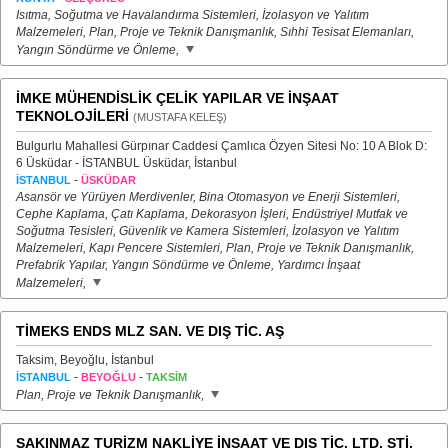
Isıtma, Soğutma ve Havalandırma Sistemleri, İzolasyon ve Yalıtım
Malzemeleri, Plan, Proje ve Teknik Danışmanlık, Sıhhi Tesisat Elemanları,
Yangın Söndürme ve Önleme,
İMKE MÜHENDİSLİK ÇELİK YAPILAR VE İNŞAAT
TEKNOLOJİLERİ
(MUSTAFA KELEŞ)
Bulgurlu Mahallesi Gürpınar Caddesi Çamlıca Özyen Sitesi No: 10 A Blok D:
6 Üsküdar - İSTANBUL Üsküdar, İstanbul
-
İSTANBUL
ÜSKÜDAR
Asansör ve Yürüyen Merdivenler, Bina Otomasyon ve Enerji Sistemleri,
Cephe Kaplama, Çatı Kaplama, Dekorasyon İşleri, Endüstriyel Mutfak ve
Soğutma Tesisleri, Güvenlik ve Kamera Sistemleri, İzolasyon ve Yalıtım
Malzemeleri, Kapı Pencere Sistemleri, Plan, Proje ve Teknik Danışmanlık,
Prefabrik Yapılar, Yangın Söndürme ve Önleme, Yardımcı İnşaat
Malzemeleri,
TİMEKS ENDS MLZ SAN. VE DIŞ TİC. AŞ
Taksim, Beyoğlu, İstanbul
-
-
İSTANBUL
BEYOĞLU
TAKSİM
Plan, Proje ve Teknik Danışmanlık,
SAKINMAZ TURİZM NAKLİYE İNŞAAT VE DIŞ TİC. LTD. ŞTİ.