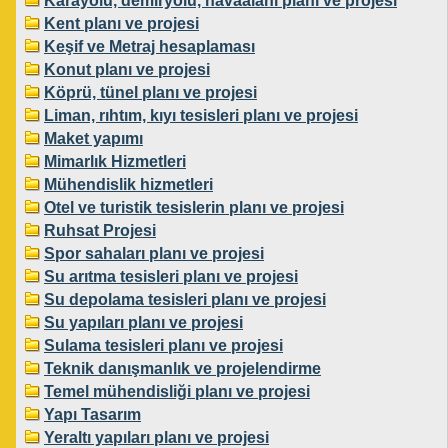
Karayolu, demiryolu, havaalanı planı ve projesi
Kent planı ve projesi
Keşif ve Metraj hesaplaması
Konut planı ve projesi
Köprü, tünel planı ve projesi
Liman, rıhtım, kıyı tesisleri planı ve projesi
Maket yapımı
Mimarlık Hizmetleri
Mühendislik hizmetleri
Otel ve turistik tesislerin planı ve projesi
Ruhsat Projesi
Spor sahaları planı ve projesi
Su arıtma tesisleri planı ve projesi
Su depolama tesisleri planı ve projesi
Su yapıları planı ve projesi
Sulama tesisleri planı ve projesi
Teknik danışmanlık ve projelendirme
Temel mühendisliği planı ve projesi
Yapı Tasarım
Yeraltı yapıları planı ve projesi