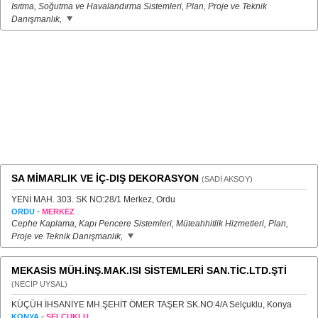
Isıtma, Soğutma ve Havalandırma Sistemleri, Plan, Proje ve Teknik
Danışmanlık,
SA MİMARLIK VE İÇ-DIŞ DEKORASYON
(SADİ AKSOY)
YENİ MAH. 303. SK NO:28/1 Merkez, Ordu
-
ORDU
MERKEZ
Cephe Kaplama, Kapı Pencere Sistemleri, Müteahhitlik Hizmetleri, Plan,
Proje ve Teknik Danışmanlık,
MEKASİS MÜH.İNŞ.MAK.ISI SİSTEMLERİ SAN.TİC.LTD.ŞTİ
(NECİP UYSAL)
KÜÇÜH İHSANİYE MH.ŞEHİT ÖMER TAŞER SK.NO:4/A Selçuklu, Konya
-
KONYA
SELÇUKLU