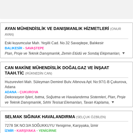
AYAN MÜHENDİSLİK VE DANIŞMANLIK HİZMETLERİ
(ONUR
AYAN)
Eski kuyumcular Mah. Yeşilli Cad. No.32 Savaştepe, Balıkesir
-
BALIKESİR
SAVAŞTEPE
Plan, Proje ve Teknik Danışmanlık, Zemin Etüdü ve Sondaj Ekipmanları,
CAN MAKİNE MÜHENDİSLİK DOĞALGAZ VE İNŞAAT
TAAH.TİC
(RÜKNEDİN CAN)
Huzurevleri Mah. Süleyman Demirel Bulv. Altınova Apt. No:97/1-B Çukurova,
Adana
-
ADANA
ÇUKUROVA
Dekorasyon İşleri, Isıtma, Soğutma ve Havalandırma Sistemleri, Plan, Proje
ve Teknik Danışmanlık, Sıhhi Tesisat Elemanları, Tavan Kaplama,
SELMAK SIĞINAK HAVALANDIRMA
(SELÇUK ÖZBİLEN)
7278 SK NO:3/A SOĞUKKUYU Yenigirne, Karşıyaka, İzmir
-
-
İZMİR
KARŞIYAKA
YENİGİRNE