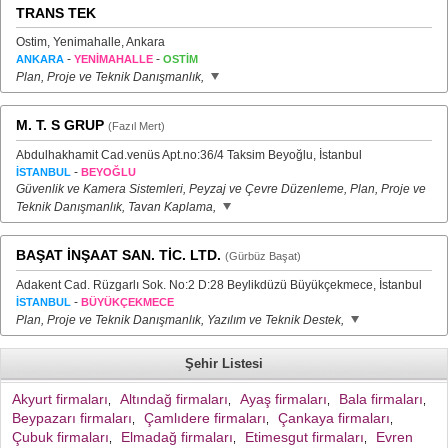
TRANS TEK
Ostim, Yenimahalle, Ankara
-
-
ANKARA
YENİMAHALLE
OSTİM
Plan, Proje ve Teknik Danışmanlık,
M. T. S GRUP
(Fazıl Mert)
Abdulhakhamit Cad.venüs Apt.no:36/4 Taksim Beyoğlu, İstanbul
-
İSTANBUL
BEYOĞLU
Güvenlik ve Kamera Sistemleri, Peyzaj ve Çevre Düzenleme, Plan, Proje ve
Teknik Danışmanlık, Tavan Kaplama,
BAŞAT İNŞAAT SAN. TİC. LTD.
(Gürbüz Başat)
Adakent Cad. Rüzgarlı Sok. No:2 D:28 Beylikdüzü Büyükçekmece, İstanbul
-
İSTANBUL
BÜYÜKÇEKMECE
Plan, Proje ve Teknik Danışmanlık, Yazılım ve Teknik Destek,
Şehir Listesi
Akyurt firmaları
Altındağ firmaları
Ayaş firmaları
Bala firmaları
,
,
,
,
Beypazarı firmaları
Çamlıdere firmaları
Çankaya firmaları
,
,
,
Çubuk firmaları
Elmadağ firmaları
Etimesgut firmaları
Evren
,
,
,