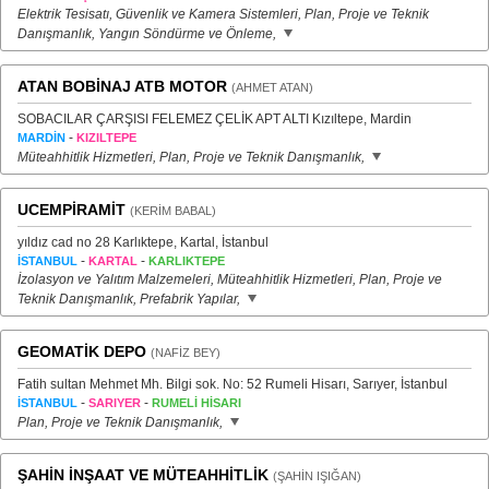
Elektrik Tesisatı, Güvenlik ve Kamera Sistemleri, Plan, Proje ve Teknik
Danışmanlık, Yangın Söndürme ve Önleme,
ATAN BOBİNAJ ATB MOTOR
(AHMET ATAN)
SOBACILAR ÇARŞISI FELEMEZ ÇELİK APT ALTI Kızıltepe, Mardin
-
MARDİN
KIZILTEPE
Müteahhitlik Hizmetleri, Plan, Proje ve Teknik Danışmanlık,
UCEMPİRAMİT
(KERİM BABAL)
yıldız cad no 28 Karlıktepe, Kartal, İstanbul
-
-
İSTANBUL
KARTAL
KARLIKTEPE
İzolasyon ve Yalıtım Malzemeleri, Müteahhitlik Hizmetleri, Plan, Proje ve
Teknik Danışmanlık, Prefabrik Yapılar,
GEOMATİK DEPO
(NAFİZ BEY)
Fatih sultan Mehmet Mh. Bilgi sok. No: 52 Rumeli Hisarı, Sarıyer, İstanbul
-
-
İSTANBUL
SARIYER
RUMELİ HİSARI
Plan, Proje ve Teknik Danışmanlık,
ŞAHİN İNŞAAT VE MÜTEAHHİTLİK
(ŞAHİN IŞIĞAN)