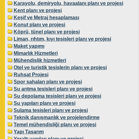
Karayolu, demiryolu, havaalanı planı ve projesi
Kent planı ve projesi
Keşif ve Metraj hesaplaması
Konut planı ve projesi
Köprü, tünel planı ve projesi
Liman, rıhtım, kıyı tesisleri planı ve projesi
Maket yapımı
Mimarlık Hizmetleri
Mühendislik hizmetleri
Otel ve turistik tesislerin planı ve projesi
Ruhsat Projesi
Spor sahaları planı ve projesi
Su arıtma tesisleri planı ve projesi
Su depolama tesisleri planı ve projesi
Su yapıları planı ve projesi
Sulama tesisleri planı ve projesi
Teknik danışmanlık ve projelendirme
Temel mühendisliği planı ve projesi
Yapı Tasarım
Yeraltı yapıları planı ve projesi