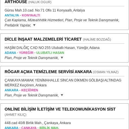
ARTHOUSE
(HALUK OGUR)
Gürsu Mah.10.cad. No:71 Ofis 11 Konyaaltı, Antalya
-
ANTALYA
KONYAALTI
Çatı Kaplama, Müteahhitlik Hizmetleri, Plan, Proje ve Teknik Danışmanlık,
Prefabrik Yapılar,
DİCLE İNŞAAT MALZEMELERİ TİCARET
(HALİME BOZDAĞ)
HAŞİM DALĞIÇ CAD NO 255 Ulubatlı Hasan, Yüreğir, Adana
-
-
ADANA
YÜREĞİR
ULUBATLI HASAN
Plan, Proje ve Teknik Danışmanlık,
RÖGAR AÇMA TEMİZLEME SERVİSİ ANKARA
(OSMAN YILMAZ)
ÇANKAYA MAMAK YENİMAHALLE SİNCAN DİKMEN GÖLBAŞI ALTINDAG
MERKEZ Keçiören, Ankara
-
ANKARA
KEÇİÖREN
Plan, Proje ve Teknik Danışmanlık,
ONLİNE BİLİŞİM İLETİŞİM VE TELEKOMUNİKASYON SİST
(AHMET KILIÇ)
448.cad 40/8 Birlik Mah., Çankaya, Ankara
-
-
ANKARA
ÇANKAYA
BİRLİK MAH.