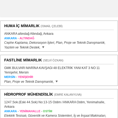
HUMA İÇ MİMARLIK
(İSMAİL ÇELEBİ)
ANKARA altındağ Altındağ, Ankara
-
ANKARA
ALTINDAĞ
Cephe Kaplama, Dekorasyon İşleri, Plan, Proje ve Teknik Danışmanlık,
Yazılım ve Teknik Destek,
FASTLİNE MİMARLIK
(SELVİ ÖZKAN)
GMK BULVARI MARİNA KAVŞAGI 48 ELEKTRİK YANI KAT 3 NO 11
Yenişehir, Mersin
-
MERSİN
YENİŞEHİR
Plan, Proje ve Teknik Danışmanlık,
HİDROPROF MÜHENDİSLİK
(EMRE KALANYUVA)
1247.Sok.(Eski 44.Sok) No:13-15 Ostim / ANKARA Ostim, Yenimahalle,
Ankara
-
-
ANKARA
YENİMAHALLE
OSTİM
Elektrik Tesisatı, Güvenlik ve Kamera Sistemleri, İş ve İnşaat Makinaları,