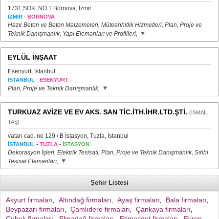
1731 SOK. NO.1 Bornova, İzmir
-
İZMİR
BORNOVA
Hazır Beton ve Beton Malzemeleri, Müteahhitlik Hizmetleri, Plan, Proje ve
Teknik Danışmanlık, Yapı Elemanları ve Profilleri,
EYLÜL İNŞAAT
Esenyurt, İstanbul
-
İSTANBUL
ESENYURT
Plan, Proje ve Teknik Danışmanlık,
TURKUAZ AVİZE VE EV AKS. SAN TİC.İTH.İHR.LTD.ŞTİ.
(İSMAİL
TAŞ)
vatan cad. no 129 / B İstasyon, Tuzla, İstanbul
-
-
İSTANBUL
TUZLA
İSTASYON
Dekorasyon İşleri, Elektrik Tesisatı, Plan, Proje ve Teknik Danışmanlık, Sıhhi
Tesisat Elemanları,
Şehir Listesi
Akyurt firmaları
Altındağ firmaları
Ayaş firmaları
Bala firmaları
,
,
,
,
Beypazarı firmaları
Çamlıdere firmaları
Çankaya firmaları
,
,
,
Çubuk firmaları
Elmadağ firmaları
Etimesgut firmaları
Evren