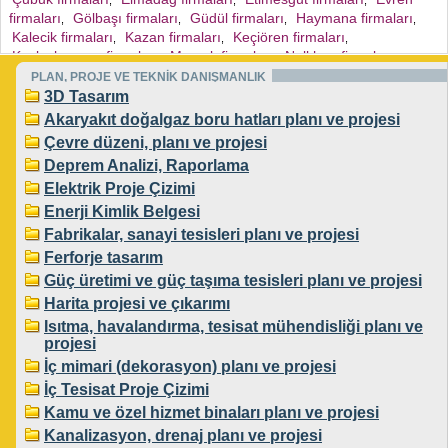
,
,
,
firmaları
Gölbaşı firmaları
Güdül firmaları
Haymana firmaları
,
,
,
,
Kalecik firmaları
Kazan firmaları
Keçiören firmaları
,
,
,
Kızılcahamam firmaları
Mamak firmaları
Nallıhan firmaları
,
,
,
Polatlı firmaları
Sincan firmaları
Şereflikoçhisar firmaları
PLAN, PROJE VE TEKNİK DANIŞMANLIK
,
,
,
Yenimahalle firmaları
Pursaklar firmaları
3D Tasarım
,
,
Akaryakıt doğalgaz boru hatları planı ve projesi
Çevre düzeni, planı ve projesi
Deprem Analizi, Raporlama
Elektrik Proje Çizimi
Enerji Kimlik Belgesi
Fabrikalar, sanayi tesisleri planı ve projesi
Ferforje tasarım
Güç üretimi ve güç taşıma tesisleri planı ve projesi
Harita projesi ve çıkarımı
Isıtma, havalandırma, tesisat mühendisliği planı ve
projesi
İç mimari (dekorasyon) planı ve projesi
İç Tesisat Proje Çizimi
Kamu ve özel hizmet binaları planı ve projesi
Kanalizasyon, drenaj planı ve projesi