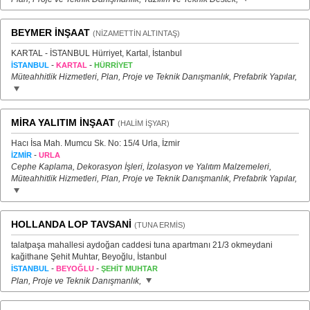
BEYMER İNŞAAT
(NİZAMETTİN ALTINTAŞ)
KARTAL - İSTANBUL Hürriyet, Kartal, İstanbul
-
-
İSTANBUL
KARTAL
HÜRRİYET
Müteahhitlik Hizmetleri, Plan, Proje ve Teknik Danışmanlık, Prefabrik Yapılar,
MİRA YALITIM İNŞAAT
(HALİM İŞYAR)
Hacı İsa Mah. Mumcu Sk. No: 15/4 Urla, İzmir
-
İZMİR
URLA
Cephe Kaplama, Dekorasyon İşleri, İzolasyon ve Yalıtım Malzemeleri,
Müteahhitlik Hizmetleri, Plan, Proje ve Teknik Danışmanlık, Prefabrik Yapılar,
HOLLANDA LOP TAVSANİ
(TUNA ERMİS)
talatpaşa mahallesi aydoğan caddesi tuna apartmanı 21/3 okmeydani
kağithane Şehit Muhtar, Beyoğlu, İstanbul
-
-
İSTANBUL
BEYOĞLU
ŞEHİT MUHTAR
Plan, Proje ve Teknik Danışmanlık,