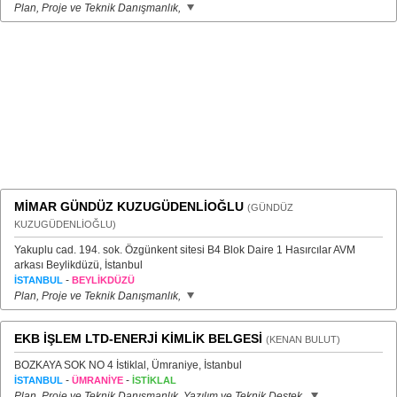
Plan, Proje ve Teknik Danışmanlık,
MİMAR GÜNDÜZ KUZUGÜDENLİOĞLU
(GÜNDÜZ
KUZUGÜDENLİOĞLU)
Yakuplu cad. 194. sok. Özgünkent sitesi B4 Blok Daire 1 Hasırcılar AVM
arkası Beylikdüzü, İstanbul
-
İSTANBUL
BEYLİKDÜZÜ
Plan, Proje ve Teknik Danışmanlık,
EKB İŞLEM LTD-ENERJİ KİMLİK BELGESİ
(KENAN BULUT)
BOZKAYA SOK NO 4 İstiklal, Ümraniye, İstanbul
-
-
İSTANBUL
ÜMRANİYE
İSTİKLAL
Plan, Proje ve Teknik Danışmanlık, Yazılım ve Teknik Destek,