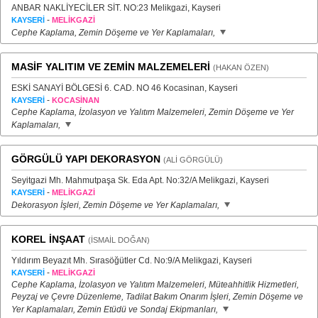
ANBAR NAKLİYECİLER SİT. NO:23 Melikgazi, Kayseri
-
KAYSERİ
MELİKGAZİ
Cephe Kaplama, Zemin Döşeme ve Yer Kaplamaları,
MASİF YALITIM VE ZEMİN MALZEMELERİ
(HAKAN ÖZEN)
ESKİ SANAYİ BÖLGESİ 6. CAD. NO 46 Kocasinan, Kayseri
-
KAYSERİ
KOCASİNAN
Cephe Kaplama, İzolasyon ve Yalıtım Malzemeleri, Zemin Döşeme ve Yer
Kaplamaları,
GÖRGÜLÜ YAPI DEKORASYON
(ALİ GÖRGÜLÜ)
Seyitgazi Mh. Mahmutpaşa Sk. Eda Apt. No:32/A Melikgazi, Kayseri
-
KAYSERİ
MELİKGAZİ
Dekorasyon İşleri, Zemin Döşeme ve Yer Kaplamaları,
KOREL İNŞAAT
(İSMAİL DOĞAN)
Yıldırım Beyazıt Mh. Sırasöğütler Cd. No:9/A Melikgazi, Kayseri
-
KAYSERİ
MELİKGAZİ
Cephe Kaplama, İzolasyon ve Yalıtım Malzemeleri, Müteahhitlik Hizmetleri,
Peyzaj ve Çevre Düzenleme, Tadilat Bakım Onarım İşleri, Zemin Döşeme ve
Yer Kaplamaları, Zemin Etüdü ve Sondaj Ekipmanları,