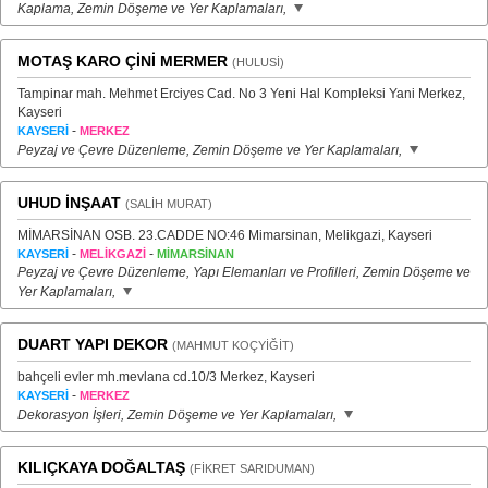
Kaplama, Zemin Döşeme ve Yer Kaplamaları,
MOTAŞ KARO ÇİNİ MERMER
(HULUSİ)
Tampinar mah. Mehmet Erciyes Cad. No 3 Yeni Hal Kompleksi Yani Merkez,
Kayseri
-
KAYSERİ
MERKEZ
Peyzaj ve Çevre Düzenleme, Zemin Döşeme ve Yer Kaplamaları,
UHUD İNŞAAT
(SALİH MURAT)
MİMARSİNAN OSB. 23.CADDE NO:46 Mimarsinan, Melikgazi, Kayseri
-
-
KAYSERİ
MELİKGAZİ
MİMARSİNAN
Peyzaj ve Çevre Düzenleme, Yapı Elemanları ve Profilleri, Zemin Döşeme ve
Yer Kaplamaları,
DUART YAPI DEKOR
(MAHMUT KOÇYİĞİT)
bahçeli evler mh.mevlana cd.10/3 Merkez, Kayseri
-
KAYSERİ
MERKEZ
Dekorasyon İşleri, Zemin Döşeme ve Yer Kaplamaları,
KILIÇKAYA DOĞALTAŞ
(FİKRET SARIDUMAN)