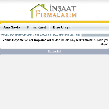
Ana Sayfa
Firma Kayıt
Bize Ulaşın
ZEMİN DÖŞEME VE YER KAPLAMALARI KAYSERİ FİRMALARI
Zemin Döşeme ve Yer Kaplamaları
sektörüne ait
Kayseri firmaları
burada yer
alıyor.
Firma Adı