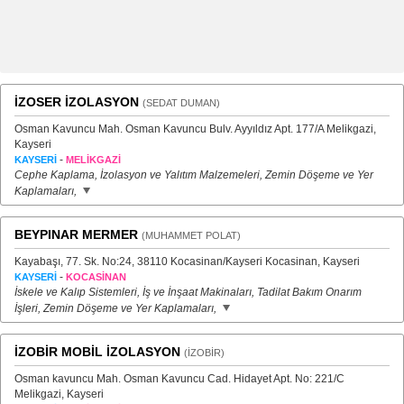
İZOSER İZOLASYON
(SEDAT DUMAN)
Osman Kavuncu Mah. Osman Kavuncu Bulv. Ayyıldız Apt. 177/A Melikgazi,
Kayseri
-
KAYSERİ
MELİKGAZİ
Cephe Kaplama, İzolasyon ve Yalıtım Malzemeleri, Zemin Döşeme ve Yer
Kaplamaları,
BEYPINAR MERMER
(MUHAMMET POLAT)
Kayabaşı, 77. Sk. No:24, 38110 Kocasinan/Kayseri Kocasinan, Kayseri
-
KAYSERİ
KOCASİNAN
İskele ve Kalıp Sistemleri, İş ve İnşaat Makinaları, Tadilat Bakım Onarım
İşleri, Zemin Döşeme ve Yer Kaplamaları,
İZOBİR MOBİL İZOLASYON
(İZOBİR)
Osman kavuncu Mah. Osman Kavuncu Cad. Hidayet Apt. No: 221/C
Melikgazi, Kayseri