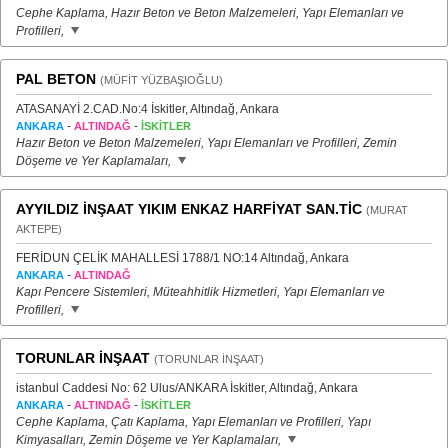
Cephe Kaplama, Hazır Beton ve Beton Malzemeleri, Yapı Elemanları ve
Profilleri,
PAL BETON
(MÜFİT YÜZBAŞIOĞLU)
ATASANAYİ 2.CAD.No:4 İskitler, Altındağ, Ankara
-
-
ANKARA
ALTINDAĞ
İSKİTLER
Hazır Beton ve Beton Malzemeleri, Yapı Elemanları ve Profilleri, Zemin
Döşeme ve Yer Kaplamaları,
AYYILDIZ İNŞAAT YIKIM ENKAZ HARFİYAT SAN.TİC
(MURAT
AKTEPE)
FERİDUN ÇELİK MAHALLESİ 1788/1 NO:14 Altındağ, Ankara
-
ANKARA
ALTINDAĞ
Kapı Pencere Sistemleri, Müteahhitlik Hizmetleri, Yapı Elemanları ve
Profilleri,
TORUNLAR İNŞAAT
(TORUNLAR İNŞAAT)
istanbul Caddesi No: 62 Ulus/ANKARA İskitler, Altındağ, Ankara
-
-
ANKARA
ALTINDAĞ
İSKİTLER
Cephe Kaplama, Çatı Kaplama, Yapı Elemanları ve Profilleri, Yapı
Kimyasalları, Zemin Döşeme ve Yer Kaplamaları,