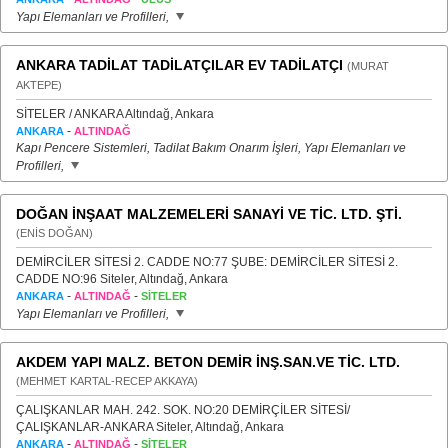
Yapı Elemanları ve Profilleri,
ANKARA TADİLAT TADİLATÇILAR EV TADİLATÇI
(MURAT
AKTEPE)
SİTELER / ANKARA Altındağ, Ankara
-
ANKARA
ALTINDAĞ
Kapı Pencere Sistemleri, Tadilat Bakım Onarım İşleri, Yapı Elemanları ve
Profilleri,
DOĞAN İNŞAAT MALZEMELERİ SANAYİ VE TİC. LTD. ŞTİ.
(ENİS DOĞAN)
DEMİRCİLER SİTESİ 2. CADDE NO:77 ŞUBE: DEMİRCİLER SİTESİ 2.
CADDE NO:96 Siteler, Altındağ, Ankara
-
-
ANKARA
ALTINDAĞ
SİTELER
Yapı Elemanları ve Profilleri,
AKDEM YAPI MALZ. BETON DEMİR İNŞ.SAN.VE TİC. LTD.
(MEHMET KARTAL-RECEP AKKAYA)
ÇALIŞKANLAR MAH. 242. SOK. NO:20 DEMİRÇİLER SİTESİ/
ÇALIŞKANLAR-ANKARA Siteler, Altındağ, Ankara
-
-
ANKARA
ALTINDAĞ
SİTELER