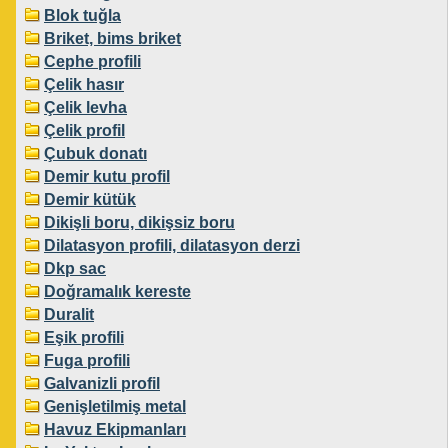
Blok tuğla
Briket, bims briket
Cephe profili
Çelik hasır
Çelik levha
Çelik profil
Çubuk donatı
Demir kutu profil
Demir kütük
Dikişli boru, dikişsiz boru
Dilatasyon profili, dilatasyon derzi
Dkp sac
Doğramalık kereste
Duralit
Eşik profili
Fuga profili
Galvanizli profil
Genişletilmiş metal
Havuz Ekipmanları