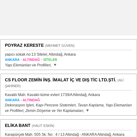
POYRAZ KERESTE
(MEHMET GÜVEN)
yapıcı sokak no:13 Siteler, Altındağ, Ankara
-
-
ANKARA
ALTINDAĞ
SİTELER
Yapı Elemanları ve Profilleri,
CS FLOOR ZEMİN İNŞ. İMALAT İÇ VE DIŞ TİC LTD.ŞTİ.
(ALİ
ŞAHİNER)
Kavaklı Mah. Kavaklı küme evleri 1739/A Altındağ, Ankara
-
ANKARA
ALTINDAĞ
Dekorasyon İşleri, Kapı Pencere Sistemleri, Tavan Kaplama, Yapı Elemanları
ve Profilleri, Zemin Döşeme ve Yer Kaplamaları,
ELİKA BANT
(HALİT ESKİN)
Karapürçek Mah. 505 Sk. No : 4 / 13 Altındağ - ANKARA Altındağ, Ankara