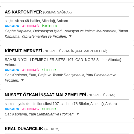
AS KARTONPİYER
(OSMAN SAĞNAK)
seçim sk no:48 İskitler, Altındağ, Ankara
-
-
ANKARA
ALTINDAĞ
İSKİTLER
Cephe Kaplama, Dekorasyon İşleri, İzolasyon ve Yalıtım Malzemeleri, Tavan
Kaplama, Yapı Elemanları ve Profilleri,
KİREMİT MERKEZİ
(NUSRET ÖZKAN İNŞAAT MALZEMELERİ)
SAMSUN YOLU DEMİRCİLER SİTESİ 107. CAD. NO:78 Siteler, Altındağ,
Ankara
-
-
ANKARA
ALTINDAĞ
SİTELER
Çatı Kaplama, Plan, Proje ve Teknik Danışmanlık, Yapı Elemanları ve
Profilleri,
NUSRET ÖZKAN İNŞAAT MALZEMELERİ
(NUSRET ÖZKAN)
samsun yolu demirciler sitesi 107. cad. no:78 Siteler, Altındağ, Ankara
-
-
ANKARA
ALTINDAĞ
SİTELER
Çatı Kaplama, Yapı Elemanları ve Profilleri,
KRAL DUVARCILIK
(ALİ KUM)