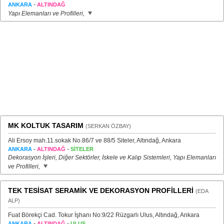
-
ANKARA
ALTINDAĞ
Yapı Elemanları ve Profilleri,
MK KOLTUK TASARIM
(SERKAN ÖZBAY)
Ali Ersoy mah.11.sokak No.86/7 ve 88/5 Siteler, Altındağ, Ankara
-
-
ANKARA
ALTINDAĞ
SİTELER
Dekorasyon İşleri, Diğer Sektörler, İskele ve Kalıp Sistemleri, Yapı Elemanları
ve Profilleri,
TEK TESİSAT SERAMİK VE DEKORASYON PROFİLLERİ
(EDA
ALP)
Fuat Börekçi Cad. Tokur İşhanı No:9/22 Rüzgarlı Ulus, Altındağ, Ankara
-
-
ANKARA
ALTINDAĞ
ULUS