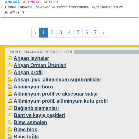
-
-
ANKARA
ALTINDAĞ
SİTELER
Cephe Kaplama, İzolasyon ve Yalıtım Malzemeleri, Yapı Elemanları ve
Profilleri,
‹
1
2
3
4
5
6
7
›
YAPI ELEMANLARI VE PROFİLLERİ
Ahşap levhalar
Ahşap Orman Ürünleri
Ahşap profil
Ahşap, pvc, alüminyum süpürgelikler
Alüminyum boru
Alüminyum profil ve aksesuar satışı
Alüminyum profil, alüminyum kutu profil
Bağlantı elamanları
Bant ve kayış çeşitleri
Bims asmolen
Bims blok
Bims tuğla