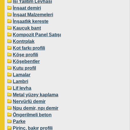
Isı Yalıtım Levhası
İnşaat demiri
İnşaat Malzemeleri
İnşaatlık kereste
Kauçuk bant
Kompozit Panel Satışı
Kontrplak
Kot farkı profili
Köşe profili
Köşebentler
Kutu profil
Lamalar
Lambri
Lif levha
Metal yüzey kaplama
Nervürlü demir
Npu demir, npı demir
Öngerilmeli beton
Parke
Pirinç, bakır profili