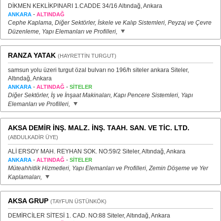
DİKMEN KEKLİKPINARI 1.CADDE 34/16 Altındağ, Ankara
-
ANKARA
ALTINDAĞ
Cephe Kaplama, Diğer Sektörler, İskele ve Kalıp Sistemleri, Peyzaj ve Çevre
Düzenleme, Yapı Elemanları ve Profilleri,
RANZA YATAK
(HAYRETTİN TURGUT)
samsun yolu üzeri turgut özal bulvarı no 196/h siteler ankara Siteler,
Altındağ, Ankara
-
-
ANKARA
ALTINDAĞ
SİTELER
Diğer Sektörler, İş ve İnşaat Makinaları, Kapı Pencere Sistemleri, Yapı
Elemanları ve Profilleri,
AKSA DEMİR İNŞ. MALZ. İNŞ. TAAH. SAN. VE TİC. LTD.
(ABDULKADİR ÜYE)
ALİ ERSOY MAH. REYHAN SOK. NO:59/2 Siteler, Altındağ, Ankara
-
-
ANKARA
ALTINDAĞ
SİTELER
Müteahhitlik Hizmetleri, Yapı Elemanları ve Profilleri, Zemin Döşeme ve Yer
Kaplamaları,
AKSA GRUP
(TAYFUN ÜSTÜNKÖK)
DEMİRCİLER SİTESİ 1. CAD. NO:88 Siteler, Altındağ, Ankara