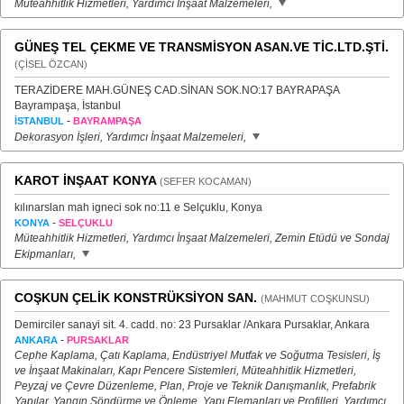
Müteahhitlik Hizmetleri, Yardımcı İnşaat Malzemeleri,
GÜNEŞ TEL ÇEKME VE TRANSMİSYON ASAN.VE TİC.LTD.ŞTİ.
(ÇİSEL ÖZCAN)
TERAZİDERE MAH.GÜNEŞ CAD.SİNAN SOK.NO:17 BAYRAPAŞA
Bayrampaşa, İstanbul
-
İSTANBUL
BAYRAMPAŞA
Dekorasyon İşleri, Yardımcı İnşaat Malzemeleri,
KAROT İNŞAAT KONYA
(SEFER KOCAMAN)
kılınarslan mah igneci sok no:11 e Selçuklu, Konya
-
KONYA
SELÇUKLU
Müteahhitlik Hizmetleri, Yardımcı İnşaat Malzemeleri, Zemin Etüdü ve Sondaj
Ekipmanları,
COŞKUN ÇELİK KONSTRÜKSİYON SAN.
(MAHMUT COŞKUNSU)
Demirciler sanayi sit. 4. cadd. no: 23 Pursaklar /Ankara Pursaklar, Ankara
-
ANKARA
PURSAKLAR
Cephe Kaplama, Çatı Kaplama, Endüstriyel Mutfak ve Soğutma Tesisleri, İş
ve İnşaat Makinaları, Kapı Pencere Sistemleri, Müteahhitlik Hizmetleri,
Peyzaj ve Çevre Düzenleme, Plan, Proje ve Teknik Danışmanlık, Prefabrik
Yapılar, Yangın Söndürme ve Önleme, Yapı Elemanları ve Profilleri, Yardımcı