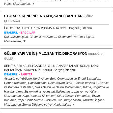
İnşaat Malzemeleri,
STOR-FİX KENDİNDEN YAPIŞKANLI BANTLAR
(OĞUZ
ÇETİNKAYA)
İSTOÇ TOPTANCILAR ÇARŞISI 45.ADA NO:10 Bağcılar, İstanbul
-
İSTANBUL
BAĞCILAR
Dekorasyon İşleri, Güvenlik ve Kamera Sistemleri, Yardımcı İnşaat
Malzemeleri,
GÜLER YAPI VE İNŞ.MLZ.SAN.TİC.DEKORASYON
(ERDOĞAN
GÜLER)
ŞEHİT SIRRI KALELİ CADDESİ G-16 (ANAFARTALAR) SOKAK NO:9
BALTALİMANI SARIYER-İSTANBUL Sarıyer, İstanbul
-
İSTANBUL
SARIYER
Asansör ve Yürüyen Merdivenler, Bina Otomasyon ve Enerji Sistemleri,
Cephe Kaplama, Çatı Kaplama, Dekorasyon İşleri, Elektrik Tesisatı, Güvenlik
ve Kamera Sistemleri, Hazır Beton ve Beton Malzemeleri, Isıtma, Soğutma ve
Havalandırma Sistemleri, İş ve İnşaat Makinaları, İzolasyon ve Yalıtım
Malzemeleri, Kapı Pencere Sistemleri, Sıhhi Tesisat Elemanları, Tavan
Kaplama, Yapı Elemanları ve Profilleri, Yapı Kimyasalları, Yardımcı İnşaat
Malzemeleri, Zemin Döşeme ve Yer Kaplamaları,