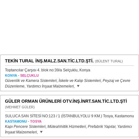
TEKİN TURAL İNŞ.MALZ.SAN.TİC.LTD.ŞTİ.
(BÜLENT TURAL)
Toptancılar Çarşısı 4. blok no:39/a Selçuklu, Konya
-
KONYA
SELÇUKLU
Güvenlik ve Kamera Sistemleri, İskele ve Kalıp Sistemleri, Peyzaj ve Çevre
Düzenleme, Yardımcı İnşaat Malzemeleri,
GÜLER ORMAN ÜRÜNLERİ OTV.İNŞ.İNRT.SAN.TİC.LTD.ŞTİ
(MEHMET GÜLER)
SULUCA SAN SİTESİ NO:123 / 1 (İSTANBULYOLU 9 KM.) Tosya, Kastamonu
-
KASTAMONU
TOSYA
Kapı Pencere Sistemleri, Müteahhitlik Hizmetleri, Prefabrik Yapılar, Yardımcı
İnşaat Malzemeleri,