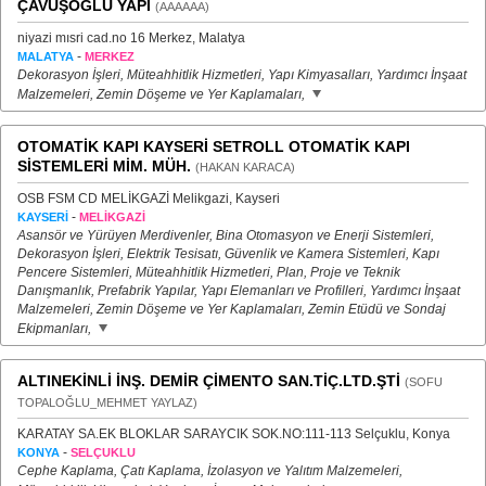
ÇAVUŞOĞLU YAPI
(AAAAAA)
niyazi mısri cad.no 16 Merkez, Malatya
-
MALATYA
MERKEZ
Dekorasyon İşleri, Müteahhitlik Hizmetleri, Yapı Kimyasalları, Yardımcı İnşaat
Malzemeleri, Zemin Döşeme ve Yer Kaplamaları,
OTOMATİK KAPI KAYSERİ SETROLL OTOMATİK KAPI
SİSTEMLERİ MİM. MÜH.
(HAKAN KARACA)
OSB FSM CD MELİKGAZİ Melikgazi, Kayseri
-
KAYSERİ
MELİKGAZİ
Asansör ve Yürüyen Merdivenler, Bina Otomasyon ve Enerji Sistemleri,
Dekorasyon İşleri, Elektrik Tesisatı, Güvenlik ve Kamera Sistemleri, Kapı
Pencere Sistemleri, Müteahhitlik Hizmetleri, Plan, Proje ve Teknik
Danışmanlık, Prefabrik Yapılar, Yapı Elemanları ve Profilleri, Yardımcı İnşaat
Malzemeleri, Zemin Döşeme ve Yer Kaplamaları, Zemin Etüdü ve Sondaj
Ekipmanları,
ALTINEKİNLİ İNŞ. DEMİR ÇİMENTO SAN.TİÇ.LTD.ŞTİ
(SOFU
TOPALOĞLU_MEHMET YAYLAZ)
KARATAY SA.EK BLOKLAR SARAYCIK SOK.NO:111-113 Selçuklu, Konya
-
KONYA
SELÇUKLU
Cephe Kaplama, Çatı Kaplama, İzolasyon ve Yalıtım Malzemeleri,