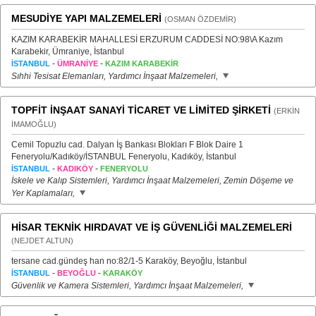
MESUDİYE YAPI MALZEMELERİ
(OSMAN ÖZDEMİR)
KAZIM KARABEKİR MAHALLESİ ERZURUM CADDESİ NO:98\A Kazım
Karabekir, Ümraniye, İstanbul
-
-
İSTANBUL
ÜMRANİYE
KAZIM KARABEKİR
Sıhhi Tesisat Elemanları, Yardımcı İnşaat Malzemeleri,
TOPFİT İNŞAAT SANAYİ TİCARET VE LİMİTED ŞİRKETİ
(ERKİN
İMAMOĞLU)
Cemil Topuzlu cad. Dalyan İş Bankası Blokları F Blok Daire 1
Feneryolu/Kadıköy/İSTANBUL Feneryolu, Kadıköy, İstanbul
-
-
İSTANBUL
KADIKÖY
FENERYOLU
İskele ve Kalıp Sistemleri, Yardımcı İnşaat Malzemeleri, Zemin Döşeme ve
Yer Kaplamaları,
HİSAR TEKNİK HIRDAVAT VE İŞ GÜVENLİĞİ MALZEMELERİ
(NEJDET ALTUN)
tersane cad.gündeş han no:82/1-5 Karaköy, Beyoğlu, İstanbul
-
-
İSTANBUL
BEYOĞLU
KARAKÖY
Güvenlik ve Kamera Sistemleri, Yardımcı İnşaat Malzemeleri,