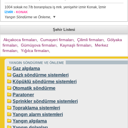
1004 sokak no:7/b boranplaza iş mrk. yenişehir izmir Konak, İzmir
-
İZMİR
KONAK
Yangın Söndürme ve Önleme,
Şehir Listesi
Akçakoca firmaları
Cumayeri firmaları
Çilimli firmaları
Gölyaka
,
,
,
firmaları
Gümüşova firmaları
Kaynaşlı firmaları
Merkez
,
,
,
firmaları
Yığılca firmaları
,
,
YANGIN SÖNDÜRME VE ÖNLEME
Gaz algılama
Gazlı söndürme sistemleri
Köpüklü söndürme sistemleri
Otomatik söndürme
Paratoner
Sprinkler söndürme sistemleri
Topraklama sistemleri
Yangın alarm sistemleri
Yangın algılama
Yangın dolapları