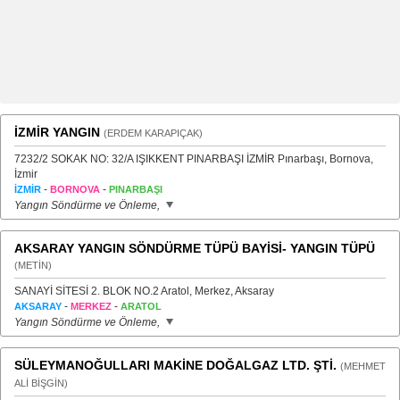
İZMİR YANGIN
(ERDEM KARAPIÇAK)
7232/2 SOKAK NO: 32/A IŞIKKENT PINARBAŞI İZMİR Pınarbaşı, Bornova,
İzmir
-
-
İZMİR
BORNOVA
PINARBAŞI
Yangın Söndürme ve Önleme,
AKSARAY YANGIN SÖNDÜRME TÜPÜ BAYİSİ- YANGIN TÜPÜ
(METİN)
SANAYİ SİTESİ 2. BLOK NO.2 Aratol, Merkez, Aksaray
-
-
AKSARAY
MERKEZ
ARATOL
Yangın Söndürme ve Önleme,
SÜLEYMANOĞULLARI MAKİNE DOĞALGAZ LTD. ŞTİ.
(MEHMET
ALİ BİŞGİN)