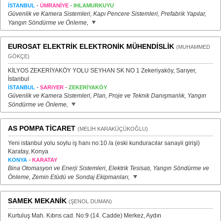
-
-
İSTANBUL
ÜMRANİYE
IHLAMURKUYU
Güvenlik ve Kamera Sistemleri, Kapı Pencere Sistemleri, Prefabrik Yapılar,
Yangın Söndürme ve Önleme,
EUROSAT ELEKTRİK ELEKTRONİK MÜHENDİSLİK
(MUHAMMED
GÖKÇE)
KİLYOS ZEKERİYAKÖY YOLU SEYHAN SK NO 1 Zekeriyaköy, Sarıyer,
İstanbul
-
-
İSTANBUL
SARIYER
ZEKERİYAKÖY
Güvenlik ve Kamera Sistemleri, Plan, Proje ve Teknik Danışmanlık, Yangın
Söndürme ve Önleme,
AS POMPA TİCARET
(MELİH KARAKÜÇÜKOĞLU)
Yeni istanbul yolu soylu iş hanı no:10 /a (eski kunduracılar sanayii girişi)
Karatay, Konya
-
KONYA
KARATAY
Bina Otomasyon ve Enerji Sistemleri, Elektrik Tesisatı, Yangın Söndürme ve
Önleme, Zemin Etüdü ve Sondaj Ekipmanları,
SAMEK MEKANİK
(ŞENOL DUMAN)
Kurtuluş Mah. Kıbrıs cad. No:9 (14. Cadde) Merkez, Aydın