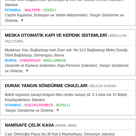
İstanbul
-
-
İSTANBUL
MALTEPE
CEVİZLİ
Cephe Kaplama, İzolasyon ve Yalıtım Malzemeleri, Yangın Söndürme ve
Önleme,
MESKA OTOMATİK KAPI VE KEPENK SİSTEMLERİ
(ABDULLAH
HIZLITÜRK)
Mudanya Yolu, Bağlarbaşı mah.Eser sok. No:11/1 Bağlarbaşı Metro Durağı
50mt Bağlarbaşı, Osmangazi, Bursa
-
-
BURSA
OSMANGAZİ
BAĞLARBAŞI
Güvenlik ve Kamera Sistemleri, Kapı Pencere Sistemleri, Yangın Söndürme
ve Önleme,
DURAK YANGIN SÖNDÜRME CİHAZLARI
(SELCUK DURAK)
İkitelli organize sanayi bolgesi triko center sanayi sit. S 1 blok mo 15 İkitelli,
Küçükçekmece, İstanbul
-
-
İSTANBUL
KÜÇÜKÇEKMECE
İKİTELLİ
Yangın Söndürme ve Önleme,
NAMİSAFE ÇELİK KASA
(KEMAL İBAR)
Cad. Ömüroğlu Plaza No:30 Kat:3 Ihlamurkuyu, Ümraniye, İstanbul