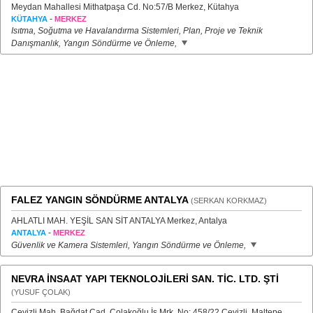
Meydan Mahallesi Mithatpaşa Cd. No:57/B Merkez, Kütahya
-
KÜTAHYA
MERKEZ
Isıtma, Soğutma ve Havalandırma Sistemleri, Plan, Proje ve Teknik
Danışmanlık, Yangın Söndürme ve Önleme,
FALEZ YANGIN SÖNDÜRME ANTALYA
(SERKAN KORKMAZ)
AHLATLI MAH. YEŞİL SAN SİT ANTALYA Merkez, Antalya
-
ANTALYA
MERKEZ
Güvenlik ve Kamera Sistemleri, Yangın Söndürme ve Önleme,
NEVRA İNSAAT YAPI TEKNOLOJİLERİ SAN. TİC. LTD. ŞTİ
(YUSUF ÇOLAK)
Cevizli Mah. Bağdat Cad. Çolakoğlu İş Mrk. No: 458/22 Cevizli, Maltepe,