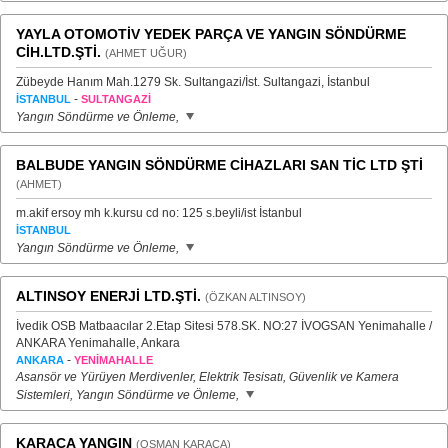
YAYLA OTOMOTİV YEDEK PARÇA VE YANGIN SÖNDÜRME
CİH.LTD.ŞTİ.
(AHMET UĞUR)
Zübeyde Hanım Mah.1279 Sk. Sultangazi/İst. Sultangazi, İstanbul
-
İSTANBUL
SULTANGAZİ
Yangın Söndürme ve Önleme,
BALBUDE YANGIN SÖNDÜRME CİHAZLARI SAN TİC LTD ŞTİ
(AHMET)
m.akif ersoy mh k.kursu cd no: 125 s.beyli/ist İstanbul
İSTANBUL
Yangın Söndürme ve Önleme,
ALTINSOY ENERJİ LTD.ŞTİ.
(ÖZKAN ALTINSOY)
İvedik OSB Matbaacılar 2.Etap Sitesi 578.SK. NO:27 İVOGSAN Yenimahalle /
ANKARA Yenimahalle, Ankara
-
ANKARA
YENİMAHALLE
Asansör ve Yürüyen Merdivenler, Elektrik Tesisatı, Güvenlik ve Kamera
Sistemleri, Yangın Söndürme ve Önleme,
KARACA YANGIN
(OSMAN KARACA)