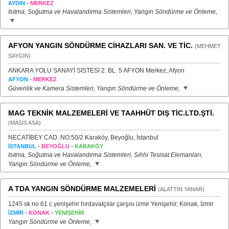
-
AYDIN
MERKEZ
Isıtma, Soğutma ve Havalandırma Sistemleri, Yangın Söndürme ve Önleme,
AFYON YANGIN SÖNDÜRME CİHAZLARI SAN. VE TİC.
(MEHMET
SAYGIN)
ANKARA YOLU SANAYİ SİSTESİ 2. BL. 5 AFYON Merkez, Afyon
-
AFYON
MERKEZ
Güvenlik ve Kamera Sistemleri, Yangın Söndürme ve Önleme,
MAG TEKNİK MALZEMELERİ VE TAAHHÜT DIŞ TİC.LTD.ŞTİ.
(MASİS ASA)
NECATİBEY CAD. NO:50/2 Karaköy, Beyoğlu, İstanbul
-
-
İSTANBUL
BEYOĞLU
KARAKÖY
Isıtma, Soğutma ve Havalandırma Sistemleri, Sıhhi Tesisat Elemanları,
Yangın Söndürme ve Önleme,
A TDA YANGIN SÖNDÜRME MALZEMELERİ
(ALATTİN YANAR)
1245 sk no 61 c yenişehir hırdavatçılar çarşısı izmir Yenişehir, Konak, İzmir
-
-
İZMİR
KONAK
YENİŞEHİR
Yangın Söndürme ve Önleme,