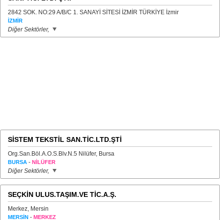
2842 SOK. NO:29 A/B/C 1. SANAYİ SİTESİ İZMİR TÜRKİYE İzmir
İZMİR
Diğer Sektörler,
SİSTEM TEKSTİL SAN.TİC.LTD.ŞTİ
Org.San.Böl.A.O.S.Blv.N.5 Nilüfer, Bursa
-
BURSA
NİLÜFER
Diğer Sektörler,
SEÇKİN ULUS.TAŞIM.VE TİC.A.Ş.
Merkez, Mersin
-
MERSİN
MERKEZ