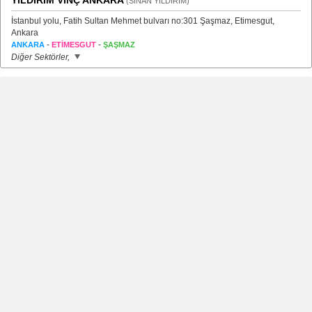
YILDIRIM VİNÇ ANKARA
(SİNAN YILDIRIM)
İstanbul yolu, Fatih Sultan Mehmet bulvarı no:301 Şaşmaz, Etimesgut,
Ankara
-
-
ANKARA
ETİMESGUT
ŞAŞMAZ
Diğer Sektörler,