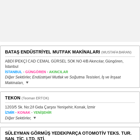
BATAŞ ENDÜSTRİYEL MUTFAK MAKİNALARI
(MUSTAFA BARAN)
ABDİ İPEKÇİ CAD CEMAL GÜRSEL SOK NO 4/B Akıncılar, Güngören,
İstanbul
-
-
İSTANBUL
GÜNGÖREN
AKINCILAR
Diğer Sektörler, Endüstriyel Mutfak ve Soğutma Tesisleri, İş ve İnşaat
Makinaları,
TEKON
(Teoman ERTOK)
1203/5 Sk. No:2/I Gıda Çarşısı Yenişehir, Konak, İzmir
-
-
İZMİR
KONAK
YENİŞEHİR
Diğer Sektörler,
SÜLEYMAN GÖRMÜŞ YEDEKPARÇA OTOMOTİV TEKS. TUR.
SAN. TİC. LTD. ŞTİ.