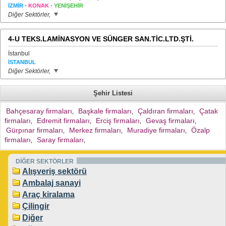
-
-
İZMİR
KONAK
YENİŞEHİR
Diğer Sektörler,
4-U TEKS.LAMİNASYON VE SÜNGER SAN.TİC.LTD.ŞTİ.
İstanbul
İSTANBUL
Diğer Sektörler,
Şehir Listesi
Bahçesaray firmaları
Başkale firmaları
Çaldıran firmaları
Çatak
,
,
,
firmaları
Edremit firmaları
Erciş firmaları
Gevaş firmaları
,
,
,
,
Gürpınar firmaları
Merkez firmaları
Muradiye firmaları
Özalp
,
,
,
firmaları
Saray firmaları
,
,
DİĞER SEKTÖRLER
Alışveriş sektörü
Ambalaj sanayi
Araç kiralama
Çilingir
Diğer