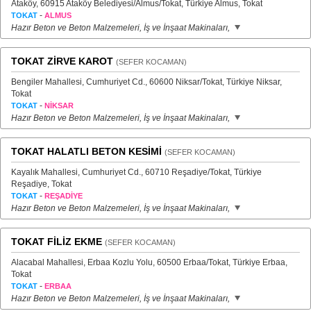
Ataköy, 60915 Ataköy Belediyesi/Almus/Tokat, Türkiye Almus, Tokat
-
TOKAT
ALMUS
Hazır Beton ve Beton Malzemeleri, İş ve İnşaat Makinaları,
TOKAT ZİRVE KAROT
(SEFER KOCAMAN)
Bengiler Mahallesi, Cumhuriyet Cd., 60600 Niksar/Tokat, Türkiye Niksar,
Tokat
-
TOKAT
NİKSAR
Hazır Beton ve Beton Malzemeleri, İş ve İnşaat Makinaları,
TOKAT HALATLI BETON KESİMİ
(SEFER KOCAMAN)
Kayalık Mahallesi, Cumhuriyet Cd., 60710 Reşadiye/Tokat, Türkiye
Reşadiye, Tokat
-
TOKAT
REŞADİYE
Hazır Beton ve Beton Malzemeleri, İş ve İnşaat Makinaları,
TOKAT FİLİZ EKME
(SEFER KOCAMAN)
Alacabal Mahallesi, Erbaa Kozlu Yolu, 60500 Erbaa/Tokat, Türkiye Erbaa,
Tokat
-
TOKAT
ERBAA
Hazır Beton ve Beton Malzemeleri, İş ve İnşaat Makinaları,