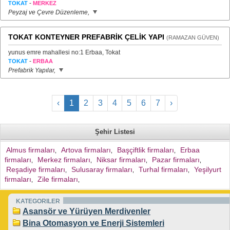
-
TOKAT
MERKEZ
Peyzaj ve Çevre Düzenleme,
TOKAT KONTEYNER PREFABRİK ÇELİK YAPI
(RAMAZAN GÜVEN)
yunus emre mahallesi no:1 Erbaa, Tokat
-
TOKAT
ERBAA
Prefabrik Yapılar,
‹
1
2
3
4
5
6
7
›
Şehir Listesi
Almus firmaları
Artova firmaları
Başçiftlik firmaları
Erbaa
,
,
,
firmaları
Merkez firmaları
Niksar firmaları
Pazar firmaları
,
,
,
,
Reşadiye firmaları
Sulusaray firmaları
Turhal firmaları
Yeşilyurt
,
,
,
firmaları
Zile firmaları
,
,
KATEGORILER
Asansör ve Yürüyen Merdivenler
Bina Otomasyon ve Enerji Sistemleri