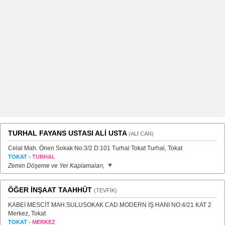
TURHAL FAYANS USTASI ALİ USTA
(ALİ CAN)
Celal Mah. Önen Sokak No:3/2 D:101 Turhal Tokat Turhal, Tokat
-
TOKAT
TURHAL
Zemin Döşeme ve Yer Kaplamaları,
ÖĞER İNŞAAT TAAHHÜT
(TEVFİK)
KABEİ MESCİT MAH.SULUSOKAK CAD.MODERN İŞ HANI NO:4/21 KAT 2
Merkez, Tokat
-
TOKAT
MERKEZ