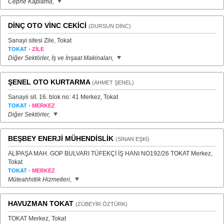
Cephe Kaplama,
DİNÇ OTO VİNC CEKİCİ
(DURSUN DİNC)
Sanayi sitesi Zile, Tokat
-
TOKAT
ZİLE
Diğer Sektörler, İş ve İnşaat Makinaları,
ŞENEL OTO KURTARMA
(AHMET ŞENEL)
Sanayii sit. 16. blok no: 41 Merkez, Tokat
-
TOKAT
MERKEZ
Diğer Sektörler,
BEŞBEY ENERJİ MÜHENDİSLİK
(SİNAN EŞKİ)
ALİPAŞA MAH. GOP BULVARI TÜFEKÇİ İŞ HANI NO192/26 TOKAT Merkez,
Tokat
-
TOKAT
MERKEZ
Müteahhitlik Hizmetleri,
HAVUZMAN TOKAT
(ZÜBEYİR ÖZTÜRK)
TOKAT Merkez, Tokat