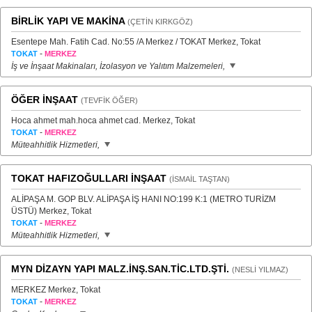
BİRLİK YAPI VE MAKİNA
(ÇETİN KIRKGÖZ)
Esentepe Mah. Fatih Cad. No:55 /A Merkez / TOKAT Merkez, Tokat
-
TOKAT
MERKEZ
İş ve İnşaat Makinaları, İzolasyon ve Yalıtım Malzemeleri,
ÖĞER İNŞAAT
(TEVFİK ÖĞER)
Hoca ahmet mah.hoca ahmet cad. Merkez, Tokat
-
TOKAT
MERKEZ
Müteahhitlik Hizmetleri,
TOKAT HAFIZOĞULLARI İNŞAAT
(İSMAİL TAŞTAN)
ALİPAŞA M. GOP BLV. ALİPAŞA İŞ HANI NO:199 K:1 (METRO TURİZM
ÜSTÜ) Merkez, Tokat
-
TOKAT
MERKEZ
Müteahhitlik Hizmetleri,
MYN DİZAYN YAPI MALZ.İNŞ.SAN.TİC.LTD.ŞTİ.
(NESLİ YILMAZ)
MERKEZ Merkez, Tokat
-
TOKAT
MERKEZ