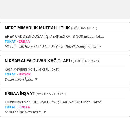
MERT MİMARLIK MÜTEAHHİTLİK
(GÖKHAN MERT)
EREK CADDESİ DOĞAN İŞ MERKEZİ KAT 3 NO8 Erbaa, Tokat
-
TOKAT
ERBAA
Müteahhitlik Hizmetleri, Plan, Proje ve Teknik Danışmanlık,
NİKSAR ALFA DUVAR KAĞITLARI
(ŞAMİL ÇALIŞKAN)
Keşfi Meydanı No:13 Niksar, Tokat
-
TOKAT
NİKSAR
Dekorasyon İşleri,
ERBAA İNŞAAT
(BEDİRHAN GÜREL)
Cumhuriyet mah. DR. Ziya Durmuş Cad. No: 1/2 Erbaa, Tokat
-
TOKAT
ERBAA
Müteahhitlik Hizmetleri,