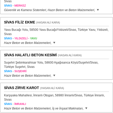
Sivas
-
SİVAS
MERKEZ
Güvenlik ve Kamera Sistemleri, Hazır Beton ve Beton Malzemeleri,
SİVAS FİLİZ EKME
(HASAN ALİ KARA)
Yavu Bucağı Yolu, 58500 Yavu Bucağı/Yıldızeli/Sivas, Türkiye Yavu, Yıldızeli,
Sivas
-
-
SİVAS
YILDIZELİ
YAVU
Hazır Beton ve Beton Malzemeleri,
SİVAS HALATLI BETON KESİMİ
(HASAN ALİ KARA)
Suşehri Şebinkarahisar Yolu, 58600 Aşağısarıca Köyü/Suşehri/Sivas,
Türkiye Suşehri, Sivas
-
SİVAS
SUŞEHRİ
Hazır Beton ve Beton Malzemeleri,
SİVAS ZİRVE KAROT
(HASAN ALİ KARA)
Karşıyaka Mahallesi, İmranlı Otogarı, 58980 İmranlı/Sivas, Türkiye İmranlı,
Sivas
-
SİVAS
İMRANLI
Hazır Beton ve Beton Malzemeleri, İş ve İnşaat Makinaları,