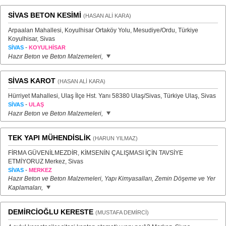
SİVAS BETON KESİMİ
(HASAN ALİ KARA)
Arpaalan Mahallesi, Koyulhisar Ortaköy Yolu, Mesudiye/Ordu, Türkiye
Koyulhisar, Sivas
-
SİVAS
KOYULHİSAR
Hazır Beton ve Beton Malzemeleri,
SİVAS KAROT
(HASAN ALİ KARA)
Hürriyet Mahallesi, Ulaş İlçe Hst. Yanı 58380 Ulaş/Sivas, Türkiye Ulaş, Sivas
-
SİVAS
ULAŞ
Hazır Beton ve Beton Malzemeleri,
TEK YAPI MÜHENDİSLİK
(HARUN YILMAZ)
FİRMA GÜVENİLMEZDİR, KİMSENİN ÇALIŞMASI İÇİN TAVSİYE
ETMİYORUZ Merkez, Sivas
-
SİVAS
MERKEZ
Hazır Beton ve Beton Malzemeleri, Yapı Kimyasalları, Zemin Döşeme ve Yer
Kaplamaları,
DEMİRCİOĞLU KERESTE
(MUSTAFA DEMİRCİ)