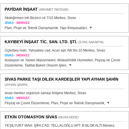
PAYİDAR İNŞAAT
(MEHMET PAYİDAR)
Akdeğirmen mh.Bezirci cd 7/10 Merkez, Sivas
-
SİVAS
MERKEZ
Plan, Proje ve Teknik Danışmanlık, Yapı Kimyasalları,
KAYIBEYİ İNŞAAT TİC. SAN. LTD. ŞTİ.
(İLYAS SAKARYA)
Üçlerbey mah. Yahyabey cad. Acun apt. Altı No:10 Merkez, Sivas
-
SİVAS
MERKEZ
İzolasyon ve Yalıtım Malzemeleri, Müteahhitlik Hizmetleri, Peyzaj ve Çevre
Düzenleme, Tadilat Bakım Onarım İşleri,
SİVAS PARKE TAŞI DİLEK KARDEŞLER YAPI AYHAN ŞAHİN
(AYHAN ŞAHİN)
sivas merkez organize sanayi bölgesi Merkez, Sivas
-
SİVAS
MERKEZ
Peyzaj ve Çevre Düzenleme, Plan, Proje ve Teknik Danışmanlık,
ETKİN OTOMASYON SİVAS
(MUSA DEDE)
YEŞİLYURT MAH. ŞİFA CAD. TELLALOĞLU APT. B BLOK ALTI Merkez,