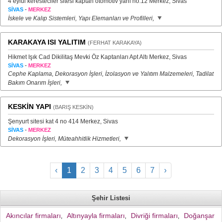
4 eylul keresteciler sitesi kaptan otomotiv yanı no:12 Merkez, Sivas
-
SİVAS
MERKEZ
İskele ve Kalıp Sistemleri, Yapı Elemanları ve Profilleri,
KARAKAYA ISI YALITIM
(FERHAT KARAKAYA)
Hikmet Işık Cad Dikilitaş Mevki Öz Kaptanları Apt Altı Merkez, Sivas
-
SİVAS
MERKEZ
Cephe Kaplama, Dekorasyon İşleri, İzolasyon ve Yalıtım Malzemeleri, Tadilat
Bakım Onarım İşleri,
KESKİN YAPI
(BARIŞ KESKİN)
Şenyurt sitesi kat 4 no 414 Merkez, Sivas
-
SİVAS
MERKEZ
Dekorasyon İşleri, Müteahhitlik Hizmetleri,
‹
1
2
3
4
5
6
7
›
Şehir Listesi
Akıncılar firmaları
Altınyayla firmaları
Divriği firmaları
Doğanşar
,
,
,