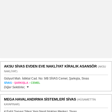
AKSU SİVAS EVDEN EVE NAKLİYAT KİRALIK ASANSÖR
(AKSU
NAKLİYAT)
Gülyurt Mah. İstiklal Cad. No: 9/B SİVAS Cemel, Şarkışla, Sivas
-
-
SİVAS
ŞARKIŞLA
CEMEL
Diğer Sektörler,
MEGA HAVALANDIRMA SİSTEMLERİ SİVAS
(HÜSAMETTİN
KAYAPINAR)
4 Eylül Sanayi Sitesi Yeni Nesil blokları Merkez, Sivas