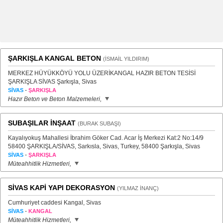
ŞARKIŞLA KANGAL BETON
(İSMAİL YILDIRIM)
MERKEZ HÜYÜKKÖYÜ YOLU ÜZERİKANGAL HAZIR BETON TESİSİ
ŞARKIŞLA SİVAS Şarkışla, Sivas
-
SİVAS
ŞARKIŞLA
Hazır Beton ve Beton Malzemeleri,
SUBAŞILAR İNŞAAT
(BURAK SUBAŞI)
Kayalıyokuş Mahallesi İbrahim Göker Cad. Acar İş Merkezi Kat:2 No:14/9
58400 ŞARKIŞLA/SİVAS, Sarkısla, Sivas, Turkey, 58400 Şarkışla, Sivas
-
SİVAS
ŞARKIŞLA
Müteahhitlik Hizmetleri,
SİVAS KAPİ YAPI DEKORASYON
(YILMAZ İNANÇ)
Cumhuriyet caddesi Kangal, Sivas
-
SİVAS
KANGAL
Müteahhitlik Hizmetleri,