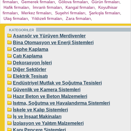
firmaları
Gemerek firmaları
Gölova firmaları
Gürün firmaları
,
,
,
,
Hafik firmaları
İmranlı firmaları
Kangal firmaları
Koyulhisar
,
,
,
firmaları
Merkez firmaları
Suşehri firmaları
Şarkışla firmaları
,
,
,
,
Ulaş firmaları
Yıldızeli firmaları
Zara firmaları
,
,
,
KATEGORILER
Asansör ve Yürüyen Merdivenler
Bina Otomasyon ve Enerji Sistemleri
Cephe Kaplama
Çatı Kaplama
Dekorasyon İşleri
Diğer Sektörler
Elektrik Tesisatı
Endüstriyel Mutfak ve Soğutma Tesisleri
Güvenlik ve Kamera Sistemleri
Hazır Beton ve Beton Malzemeleri
Isıtma, Soğutma ve Havalandırma Sistemleri
İskele ve Kalıp Sistemleri
İş ve İnşaat Makinaları
İzolasyon ve Yalıtım Malzemeleri
Kapı Pencere Sistemleri