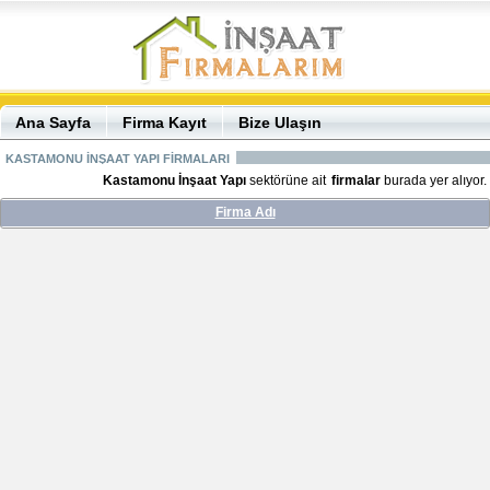
Ana Sayfa
Firma Kayıt
Bize Ulaşın
KASTAMONU İNŞAAT YAPI FİRMALARI
Kastamonu İnşaat Yapı
sektörüne ait
firmalar
burada yer alıyor.
Firma Adı