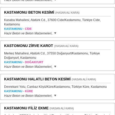
Hazır Beton ve Beton Malzemeleri,
KASTAMONU BETON KESİMİ
(HASAN ALİ KARA)
Kasaba Mahallesi, Atatürk Cd., 37600 Cide/Kastamonu, Türkiye Cide,
Kastamonu
-
KASTAMONU
CİDE
Hazır Beton ve Beton Malzemeleri,
KASTOMONU ZİRVE KAROT
(HASAN ALİ KARA)
Merkez Mahallesi, Atatürk Cd., 37550 Doğanyurt/Kastamonu, Türkiye
Doğanyurt, Kastamonu
-
KASTAMONU
DOĞANYURT
Hazır Beton ve Beton Malzemeleri,
KASTAMONU HALATLI BETON KESİMİ
(HASAN ALİ KARA)
Devrekani Yolu, Canbaz Köyü/Küre/Kastamonu, Türkiye Küre, Kastamonu
-
KASTAMONU
KÜRE
Hazır Beton ve Beton Malzemeleri,
KASTAMONU FİLİZ EKME
(HASAN ALİ KARA)