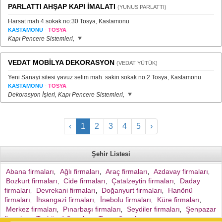
PARLATTI AHŞAP KAPI İMALATI
(YUNUS PARLATTI)
Harsat mah 4.sokak no:30 Tosya, Kastamonu
-
KASTAMONU
TOSYA
Kapı Pencere Sistemleri,
VEDAT MOBİLYA DEKORASYON
(VEDAT YÜTÜK)
Yeni Sanayi sitesi yavuz selim mah. sakin sokak no:2 Tosya, Kastamonu
-
KASTAMONU
TOSYA
Dekorasyon İşleri, Kapı Pencere Sistemleri,
‹
1
2
3
4
5
›
Şehir Listesi
Abana firmaları
Ağlı firmaları
Araç firmaları
Azdavay firmaları
,
,
,
,
Bozkurt firmaları
Cide firmaları
Çatalzeytin firmaları
Daday
,
,
,
firmaları
Devrekani firmaları
Doğanyurt firmaları
Hanönü
,
,
,
firmaları
İhsangazi firmaları
İnebolu firmaları
Küre firmaları
,
,
,
,
Merkez firmaları
Pınarbaşı firmaları
Seydiler firmaları
Şenpazar
,
,
,
firmaları
Taşköprü firmaları
Tosya firmaları
,
,
,