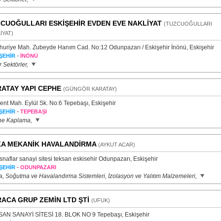
CUOĞULLARI ESKİŞEHİR EVDEN EVE NAKLİYAT
(TUZCUOĞULLARI
İYAT)
uriye Mah. Zubeyde Hanım Cad. No:12 Odunpazarı / Eskişehir İnönü, Eskişehir
-
ŞEHİR
İNÖNÜ
 Sektörler,
ATAY YAPI CEPHE
(GÜNGÖR KARATAY)
ent Mah. Eylül Sk. No:6 Tepebaşı, Eskişehir
-
ŞEHİR
TEPEBAŞI
e Kaplama,
A MEKANİK HAVALANDİRMA
(AYKUT ACAR)
naflar sanayi sitesi teksan eskisehir Odunpazarı, Eskişehir
-
ŞEHİR
ODUNPAZARI
ma, Soğutma ve Havalandırma Sistemleri, İzolasyon ve Yalıtım Malzemeleri,
ACA GRUP ZEMİN LTD ŞTİ
(UFUK)
AN SANAYİ SİTESİ 18. BLOK NO 9 Tepebaşı, Eskişehir