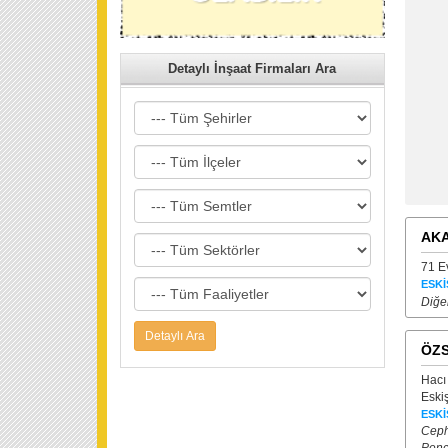
Detaylı İnşaat Firmaları Ara
AKA
71 E
ESKİ
Diğer
ÖZS
Hacı
Eski
ESKİ
Ceph