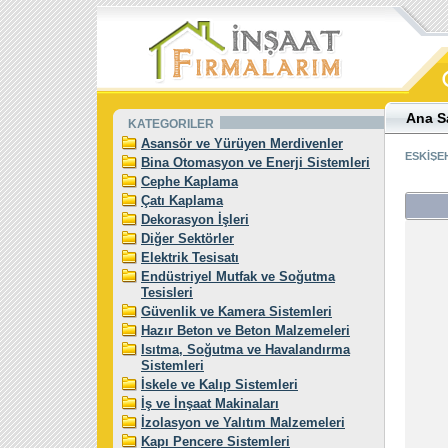
Ana S
KATEGORILER
Asansör ve Yürüyen Merdivenler
ESKİŞEH
Bina Otomasyon ve Enerji Sistemleri
Cephe Kaplama
Çatı Kaplama
Dekorasyon İşleri
Diğer Sektörler
Elektrik Tesisatı
Endüstriyel Mutfak ve Soğutma
Tesisleri
Güvenlik ve Kamera Sistemleri
Hazır Beton ve Beton Malzemeleri
Isıtma, Soğutma ve Havalandırma
Sistemleri
İskele ve Kalıp Sistemleri
İş ve İnşaat Makinaları
İzolasyon ve Yalıtım Malzemeleri
Kapı Pencere Sistemleri