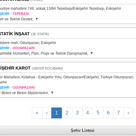
udiye mahallesi 746. sokak 13/84 Tepebaşı/Eskişehir Tepebaşı, Eskişehir
-
ŞEHİR
TEPEBAŞI
lım ve Teknik Destek,
STATİK İNŞAAT
(3E STATİK)
kdere mah. Odunpazarı, Eskişehir
-
ŞEHİR
ODUNPAZARI
hhitlik Hizmetleri, Plan, Proje ve Teknik Danışmanlık,
İŞEHİR KAROT
(SEFER KOCAMAN)
r Mahallesi, Kütahya - Eskişehir Yolu, Odunpazarı/Eskişehir, Türkiye Odunpazarı,
şehir
-
ŞEHİR
ODUNPAZARI
r Beton ve Beton Malzemeleri,
«
‹
1
2
3
4
5
6
7
›
Şehir Listesi