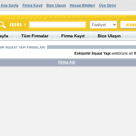
Ana Sayfa
Firma Kayıt
Bize Ulaşın
Hesap Bilgileri
Üye Girişi
ayfa
Tüm Firmalar
Firma Kayıt
Bize Ulaşın
İR İNŞAAT YAPI FİRMALARI
Eskişehir İnşaat Yapı
sektörüne ait
f
Firma Adı