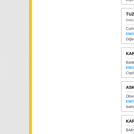
TUZ
NAKL
Cumh
ESKİ
Diğer
KAR
Batık
ESKİ
Ceph
ASK
Otoes
ESKİ
Isıt
KAR
BAKS