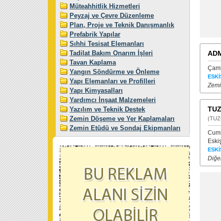
Müteahhitlik Hizmetleri
Peyzaj ve Çevre Düzenleme
Plan, Proje ve Teknik Danışmanlık
Prefabrik Yapılar
Sıhhi Tesisat Elemanları
Tadilat Bakım Onarım İşleri
ADM
Tavan Kaplama
Çaml
Yangın Söndürme ve Önleme
ESKİ
Yapı Elemanları ve Profilleri
Zemi
Yapı Kimyasalları
Yardımcı İnşaat Malzemeleri
TUZ
Yazılım ve Teknik Destek
Zemin Döşeme ve Yer Kaplamaları
(TUZ
Zemin Etüdü ve Sondaj Ekipmanları
Cumh
Eski
ESKİ
Diğer