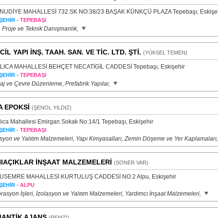
UDİYE MAHALLESİ 732.SK NO:38/23 BAŞAK KÜNKÇÜ PLAZA Tepebaşı, Eskişeh
-
ŞEHİR
TEPEBAŞI
, Proje ve Teknik Danışmanlık,
CİL YAPI İNŞ. TAAH. SAN. VE TİC. LTD. ŞTİ.
(YÜKSEL TEMEN)
ICA MAHALLESİ BEHÇET NECATİGİL CADDESİ Tepebaşı, Eskişehir
-
ŞEHİR
TEPEBAŞI
aj ve Çevre Düzenleme, Prefabrik Yapılar,
A EPOKSİ
(ŞENOL YILDIZ)
ıca Mahallesi Emirgan Sokak No:14/1 Tepebaşı, Eskişehir
-
ŞEHİR
TEPEBAŞI
asyon ve Yalıtım Malzemeleri, Yapı Kimyasalları, Zemin Döşeme ve Yer Kaplamaları
IAÇIKLAR İNŞAAT MALZEMELERİ
(SONER VAR)
SEMRE MAHALLESİ KURTULUŞ CADDESİ NO 2 Alpu, Eskişehir
-
ŞEHİR
ALPU
asyon İşleri, İzolasyon ve Yalıtım Malzemeleri, Yardımcı İnşaat Malzemeleri,
ANTİK AJANS
(REMZİ)