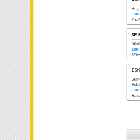
Hoşn
ESKİ
Yazı
3E 
Büyü
ESKİ
Mütea
ESK
Süme
Eski
ESKİ
Hazı