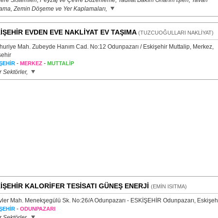
ere Sistemleri, Peyzaj ve Çevre Düzenleme, Tadilat Bakım Onarım İşleri, Tavan
ama, Zemin Döşeme ve Yer Kaplamaları,
İŞEHİR EVDEN EVE NAKLİYAT EV TAŞIMA
(TUZCUOĞULLARI NAKLİYAT)
uriye Mah. Zubeyde Hanım Cad. No:12 Odunpazarı / Eskişehir Muttalip, Merkez,
şehir
-
-
ŞEHİR
MERKEZ
MUTTALİP
 Sektörler,
İŞEHİR KALORİFER TESİSATI GÜNEŞ ENERJİ
(EMİN ISITMA)
vler Mah. Menekşegülü Sk. No:26/A Odunpazarı - ESKİŞEHİR Odunpazarı, Eskişeh
-
ŞEHİR
ODUNPAZARI
 Sektörler,