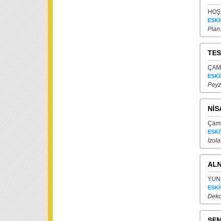
HOŞN
ESKİ
Plan
TES
ÇAML
ESKİ
Peyz
NİS
Çaml
ESKİ
İzol
ALN
YUNU
ESKİ
Dekor
SEM