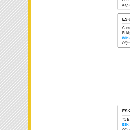
Penc
Kapl
ESK
Cumh
Eski
ESKİ
Diğer
ESK
71 E
ESKİ
Diğer