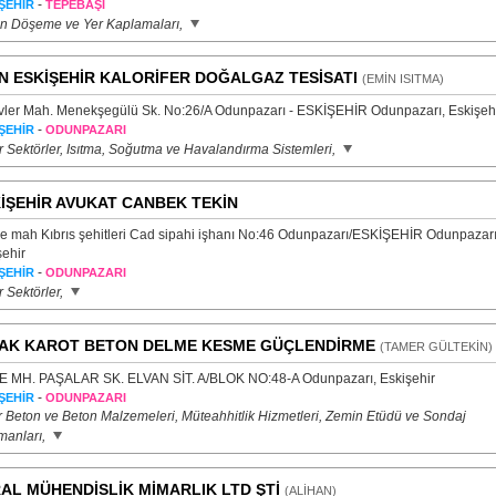
-
ŞEHİR
TEPEBAŞI
n Döşeme ve Yer Kaplamaları,
N ESKİŞEHİR KALORİFER DOĞALGAZ TESİSATI
(EMİN ISITMA)
vler Mah. Menekşegülü Sk. No:26/A Odunpazarı - ESKİŞEHİR Odunpazarı, Eskişeh
-
ŞEHİR
ODUNPAZARI
r Sektörler, Isıtma, Soğutma ve Havalandırma Sistemleri,
İŞEHİR AVUKAT CANBEK TEKİN
iye mah Kıbrıs şehitleri Cad sipahi işhanı No:46 Odunpazarı/ESKİŞEHİR Odunpazarı
şehir
-
ŞEHİR
ODUNPAZARI
 Sektörler,
AK KAROT BETON DELME KESME GÜÇLENDİRME
(TAMER GÜLTEKİN)
 MH. PAŞALAR SK. ELVAN SİT. A/BLOK NO:48-A Odunpazarı, Eskişehir
-
ŞEHİR
ODUNPAZARI
r Beton ve Beton Malzemeleri, Müteahhitlik Hizmetleri, Zemin Etüdü ve Sondaj
manları,
AL MÜHENDİSLİK MİMARLIK LTD ŞTİ
(ALİHAN)