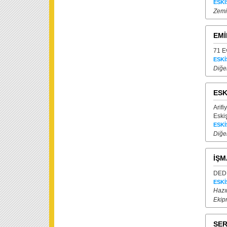
ESKİ
Zemi
EMİ
71 E
ESKİ
Diğe
ESK
Arif
Eski
ESKİ
Diğer
İŞM
DEDE
ESKİ
Hazı
Ekip
SER