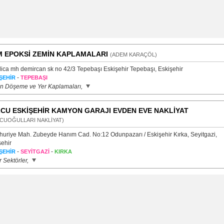
 EPOKSİ ZEMİN KAPLAMALARI
(ADEM KARAÇÖL)
ica mh demircan sk no 42/3 Tepebaşı Eskişehir Tepebaşı, Eskişehir
-
ŞEHİR
TEPEBAŞI
n Döşeme ve Yer Kaplamaları,
CU ESKİŞEHİR KAMYON GARAJI EVDEN EVE NAKLİYAT
CUOĞULLARI NAKLİYAT)
uriye Mah. Zubeyde Hanım Cad. No:12 Odunpazarı / Eskişehir Kırka, Seyitgazi,
şehir
-
-
ŞEHİR
SEYİTGAZİ
KIRKA
 Sektörler,