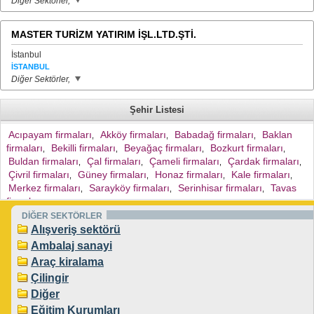
Diğer Sektörler,
MASTER TURİZM YATIRIM İŞL.LTD.ŞTİ.
İstanbul
İSTANBUL
Diğer Sektörler,
Şehir Listesi
Acıpayam firmaları
Akköy firmaları
Babadağ firmaları
Baklan
,
,
,
firmaları
Bekilli firmaları
Beyağaç firmaları
Bozkurt firmaları
,
,
,
,
Buldan firmaları
Çal firmaları
Çameli firmaları
Çardak firmaları
,
,
,
,
Çivril firmaları
Güney firmaları
Honaz firmaları
Kale firmaları
,
,
,
,
Merkez firmaları
Sarayköy firmaları
Serinhisar firmaları
Tavas
,
,
,
firmaları
,
DİĞER SEKTÖRLER
Alışveriş sektörü
Ambalaj sanayi
Araç kiralama
Çilingir
Diğer
Eğitim Kurumları