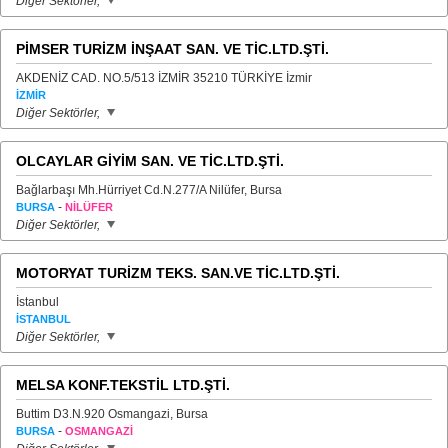
Diğer Sektörler,
PİMSER TURİZM İNŞAAT SAN. VE TİC.LTD.ŞTİ.
AKDENİZ CAD. NO.5/513 İZMİR 35210 TÜRKİYE İzmir
İZMİR
Diğer Sektörler,
OLCAYLAR GİYİM SAN. VE TİC.LTD.ŞTİ.
Bağlarbaşı Mh.Hürriyet Cd.N.277/A Nilüfer, Bursa
-
BURSA
NİLÜFER
Diğer Sektörler,
MOTORYAT TURİZM TEKS. SAN.VE TİC.LTD.ŞTİ.
İstanbul
İSTANBUL
Diğer Sektörler,
MELSA KONF.TEKSTİL LTD.ŞTİ.
Buttim D3.N.920 Osmangazi, Bursa
-
BURSA
OSMANGAZİ