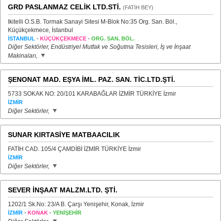
GRD PASLANMAZ CELİK LTD.STİ.
(FATİH BEY)
Ikitelli O.S.B. Tormak Sanayi Sitesi M-Blok No:35 Org. San. Böl.,
Küçükçekmece, İstanbul
-
-
İSTANBUL
KÜÇÜKÇEKMECE
ORG. SAN. BÖL.
Diğer Sektörler, Endüstriyel Mutfak ve Soğutma Tesisleri, İş ve İnşaat
Makinaları,
ŞENONAT MAD. EŞYA İML. PAZ. SAN. TİC.LTD.ŞTİ.
5733 SOKAK NO: 20/101 KARABAĞLAR İZMİR TÜRKİYE İzmir
İZMİR
Diğer Sektörler,
SUNAR KIRTASİYE MATBAACILIK
FATİH CAD. 105/4 ÇAMDİBİ İZMİR TÜRKİYE İzmir
İZMİR
Diğer Sektörler,
SEVER İNŞAAT MALZM.LTD. ŞTİ.
1202/1 Sk.No: 23/A B. Çarşı Yenişehir, Konak, İzmir
-
-
İZMİR
KONAK
YENİŞEHİR