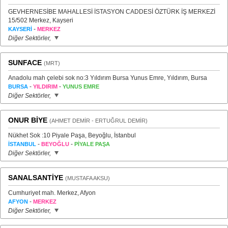
GEVHERNESİBE MAHALLESİ İSTASYON CADDESİ ÖZTÜRK İŞ MERKEZİ
15/502 Merkez, Kayseri
-
KAYSERİ
MERKEZ
Diğer Sektörler,
SUNFACE
(MRT)
Anadolu mah çelebi sok no:3 Yıldırım Bursa Yunus Emre, Yıldırım, Bursa
-
-
BURSA
YILDIRIM
YUNUS EMRE
Diğer Sektörler,
ONUR BİYE
(AHMET DEMİR - ERTUĞRUL DEMİR)
Nükhet Sok :10 Piyale Paşa, Beyoğlu, İstanbul
-
-
İSTANBUL
BEYOĞLU
PİYALE PAŞA
Diğer Sektörler,
SANALSANTİYE
(MUSTAFA AKSU)
Cumhuriyet mah. Merkez, Afyon
-
AFYON
MERKEZ
Diğer Sektörler,