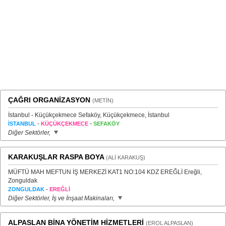
ÇAĞRI ORGANİZASYON
(METİN)
İstanbul - Küçükçekmece Sefaköy, Küçükçekmece, İstanbul
-
-
İSTANBUL
KÜÇÜKÇEKMECE
SEFAKÖY
Diğer Sektörler,
KARAKUŞLAR RASPA BOYA
(ALİ KARAKUŞ)
MÜFTÜ MAH MEFTUN İŞ MERKEZİ KAT1 NO:104 KDZ EREĞLİ Ereğli,
Zonguldak
-
ZONGULDAK
EREĞLİ
Diğer Sektörler, İş ve İnşaat Makinaları,
ALPASLAN BİNA YÖNETİM HİZMETLERİ
(EROL ALPASLAN)