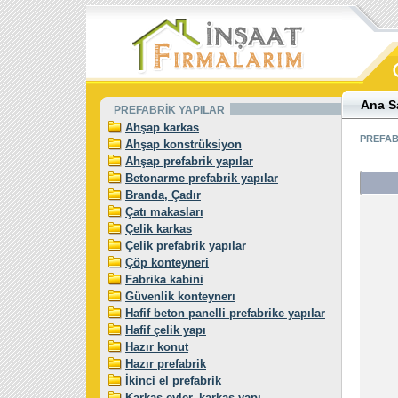
Ana S
PREFABRİK YAPILAR
Ahşap karkas
PREFAB
Ahşap konstrüksiyon
Ahşap prefabrik yapılar
Betonarme prefabrik yapılar
Branda, Çadır
Çatı makasları
Çelik karkas
Çelik prefabrik yapılar
Çöp konteyneri
Fabrika kabini
Güvenlik konteynerı
Hafif beton panelli prefabrike yapılar
Hafif çelik yapı
Hazır konut
Hazır prefabrik
İkinci el prefabrik
Karkas evler, karkas yapı