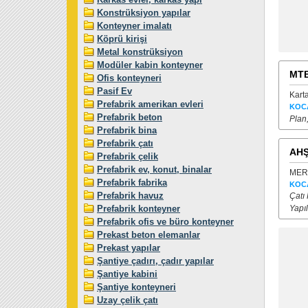
Konstrüksiyon yapılar
Konteyner imalatı
Köprü kirişi
Metal konstrüksiyon
Modüler kabin konteyner
MT
Ofis konteyneri
Pasif Ev
Kart
Prefabrik amerikan evleri
KOC
Prefabrik beton
Plan,
Prefabrik bina
Prefabrik çatı
AHŞ
Prefabrik çelik
Prefabrik ev, konut, binalar
MERK
Prefabrik fabrika
KOC
Prefabrik havuz
Çatı
Prefabrik konteyner
Yapıl
Prefabrik ofis ve büro konteyner
Prekast beton elemanlar
Prekast yapılar
Şantiye çadırı, çadır yapılar
Şantiye kabini
Şantiye konteyneri
Uzay çelik çatı