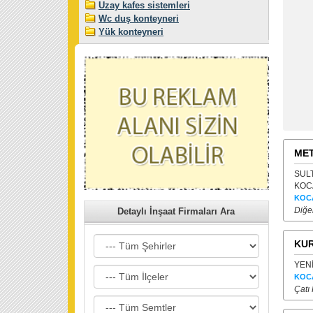
Uzay kafes sistemleri
Wc duş konteyneri
Yük konteyneri
MET
SULT
KOCA
KOC
Diğer
Detaylı İnşaat Firmaları Ara
KUR
YENİ
KOC
Çatı 