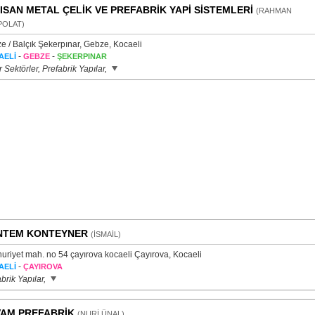
ISAN METAL ÇELİK VE PREFABRİK YAPİ SİSTEMLERİ
(RAHMAN
POLAT)
e / Balçık Şekerpınar, Gebze, Kocaeli
-
-
AELİ
GEBZE
ŞEKERPINAR
 Sektörler, Prefabrik Yapılar,
NTEM KONTEYNER
(İSMAİL)
uriyet mah. no 54 çayırova kocaeli Çayırova, Kocaeli
-
AELİ
ÇAYIROVA
brik Yapılar,
AM PREFABRİK
(NURİ ÜNAL)