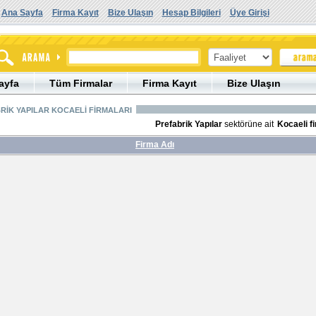
Ana Sayfa
Firma Kayıt
Bize Ulaşın
Hesap Bilgileri
Üye Girişi
ayfa
Tüm Firmalar
Firma Kayıt
Bize Ulaşın
RİK YAPILAR KOCAELİ FİRMALARI
Prefabrik Yapılar
sektörüne ait
Kocaeli f
Firma Adı