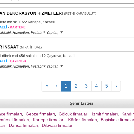
AN DEKORASYON HİZMETLERİ
(FETHİ KARABULUT)
kdere mh sk 01/22 Kartepe, Kocaeli
-
AELİ
KARTEPE
hhitlik Hizmetleri, Prefabrik Yapılar,
R İNŞAAT
(M.FATİH DAL)
i dibek cad.456.sokak no:12 Çayırova, Kocaeli
-
AELİ
ÇAYIROVA
hhitlik Hizmetleri, Prefabrik Yapılar,
«
‹
1
2
3
4
5
›
Şehir Listesi
ce firmaları
Gebze firmaları
Gölcük firmaları
İzmit firmaları
Kandır
,
,
,
,
mürsel firmaları
Kartepe firmaları
Körfez firmaları
Başiskele firmalar
,
,
,
ları
Darıca firmaları
Dilovası firmaları
,
,
,