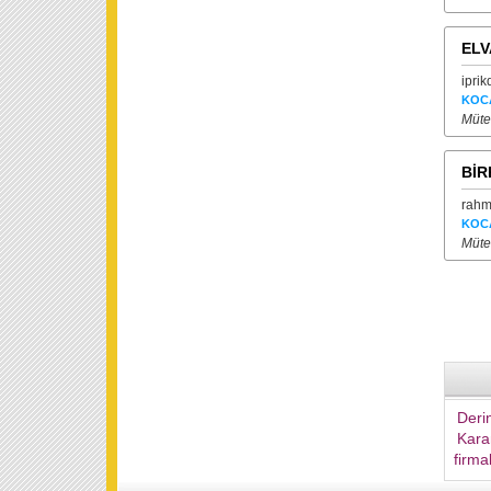
ELV
ipri
KOC
Mütea
BİR
rahm
KOC
Mütea
Derin
Kara
firma