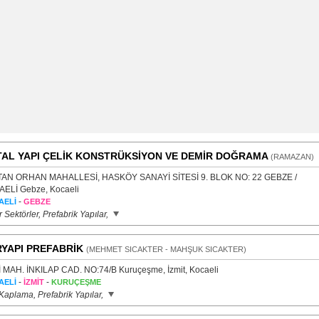
AL YAPI ÇELİK KONSTRÜKSİYON VE DEMİR DOĞRAMA
(RAMAZAN)
AN ORHAN MAHALLESİ, HASKÖY SANAYİ SİTESİ 9. BLOK NO: 22 GEBZE /
ELİ Gebze, Kocaeli
-
AELİ
GEBZE
 Sektörler, Prefabrik Yapılar,
YAPI PREFABRİK
(MEHMET SICAKTER - MAHŞUK SICAKTER)
 MAH. İNKILAP CAD. NO:74/B Kuruçeşme, İzmit, Kocaeli
-
-
AELİ
İZMİT
KURUÇEŞME
Kaplama, Prefabrik Yapılar,