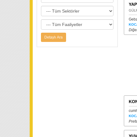
YAP
GÜL
Gebz
KOC
Diğer
KO
cumh
KOC
Prefa
YUV