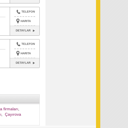
TELEFON
HARITA
DETAYLAR
TELEFON
HARITA
DETAYLAR
a firmaları
,
ı
Çayırova
,