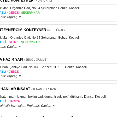
NCİ EL KONTEYNER
(NURİ ÜNAL)
ık Mah, Organize Cad, No 24 Şekerpınar, Gebze, Kocaeli
-
-
AELİ
GEBZE
ŞEKERPINAR
brik Yapılar,
NTEYNERCİM KONTEYNER
(NURİ ÜNAL)
ık Mah, Organize Cad, No 24 Şekerpınar, Gebze, Kocaeli
-
-
AELİ
GEBZE
ŞEKERPINAR
brik Yapılar,
A HAZIR YAPI
(ŞENOL GÜMÜŞ)
tli Mah. Şantiye Cad. No:16/1 Gebze/KOCAELİ Gebze, Kocaeli
-
AELİ
GEBZE
brik Yapılar,
HANLAR İNŞAAT
(KENAN TURHAN)
hatun mah. lokman hekim cad. dumanlı sok. no:4 dükkan:b Darıca, Kocaeli
-
AELİ
DARICA
hhitlik Hizmetleri, Prefabrik Yapılar,