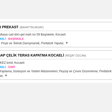
B PREKAST
(BAHATTİN AKSAY)
alkaya cad dön-gel mah no 59 Başiskele, Kocaeli
-
AELİ
BAŞİSKELE
 Proje ve Teknik Danışmanlık, Prefabrik Yapılar,
AP ÇELİK TERAS KAPATMA KOCAELİ
(REŞAT ÖZCAN)
EZ İzmit, Kocaeli
-
AELİ
İZMİT
 Kaplama, İzolasyon ve Yalıtım Malzemeleri, Peyzaj ve Çevre Düzenleme, Prefabrik
ar,