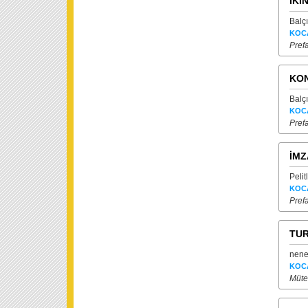
İKİ
Balç
KOC
Prefa
KO
Balç
KOC
Prefa
İMZ
Peli
KOC
Prefa
TUR
nene
KOC
Mütea