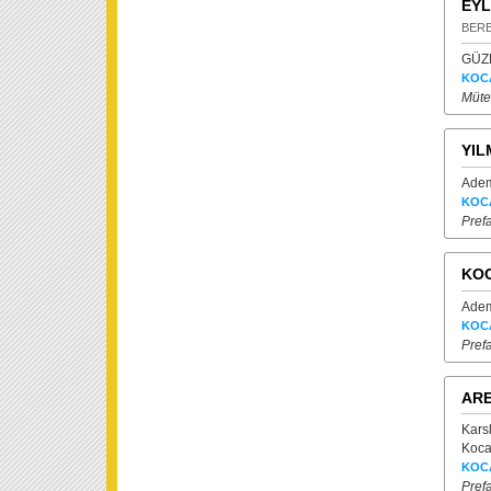
EYL
BERB
GÜZE
KOC
Mütea
YIL
Adem
KOC
Prefa
KOC
Adem
KOC
Prefa
ARE
Kars
Koca
KOC
Prefa