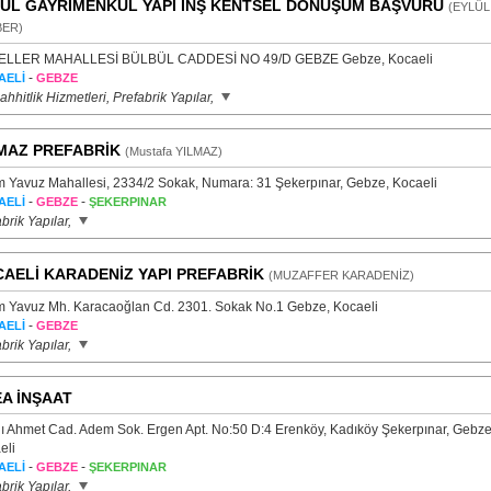
ÜL GAYRİMENKUL YAPI İNŞ KENTSEL DÖNÜŞÜM BAŞVURU
(EYLÜL
ER)
LLER MAHALLESİ BÜLBÜL CADDESİ NO 49/D GEBZE Gebze, Kocaeli
-
AELİ
GEBZE
hhitlik Hizmetleri, Prefabrik Yapılar,
MAZ PREFABRİK
(Mustafa YILMAZ)
 Yavuz Mahallesi, 2334/2 Sokak, Numara: 31 Şekerpınar, Gebze, Kocaeli
-
-
AELİ
GEBZE
ŞEKERPINAR
brik Yapılar,
AELİ KARADENİZ YAPI PREFABRİK
(MUZAFFER KARADENİZ)
 Yavuz Mh. Karacaoğlan Cd. 2301. Sokak No.1 Gebze, Kocaeli
-
AELİ
GEBZE
brik Yapılar,
A İNŞAAT
lı Ahmet Cad. Adem Sok. Ergen Apt. No:50 D:4 Erenköy, Kadıköy Şekerpınar, Gebze
eli
-
-
AELİ
GEBZE
ŞEKERPINAR
brik Yapılar,