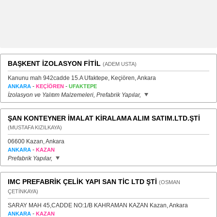
BAŞKENT İZOLASYON FİTİL
(ADEM USTA)
Kanunu mah 942cadde 15.A Ufaktepe, Keçiören, Ankara
-
-
ANKARA
KEÇİÖREN
UFAKTEPE
İzolasyon ve Yalıtım Malzemeleri, Prefabrik Yapılar,
ŞAN KONTEYNER İMALAT KİRALAMA ALIM SATIM.LTD.ŞTİ
(MUSTAFA KIZILKAYA)
06600 Kazan, Ankara
-
ANKARA
KAZAN
Prefabrik Yapılar,
IMC PREFABRİK ÇELİK YAPI SAN TİC LTD ŞTİ
(OSMAN
ÇETİNKAYA)
SARAY MAH 45,CADDE NO:1/B KAHRAMAN KAZAN Kazan, Ankara
-
ANKARA
KAZAN