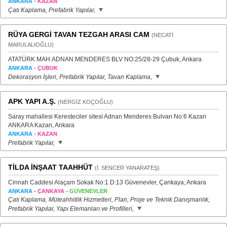
-
ANKARA
KAZAN
Çatı Kaplama, Prefabrik Yapılar,
RÜYA GERGİ TAVAN TEZGAH ARASI CAM
(NECATİ
MARULALIOĞLU)
ATATÜRK MAH.ADNAN MENDERES BLV NO:25/28-29 Çubuk, Ankara
-
ANKARA
ÇUBUK
Dekorasyon İşleri, Prefabrik Yapılar, Tavan Kaplama,
APK YAPI A.Ş.
(NERGİZ KOÇOĞLU)
Saray mahallesi Keresteciler sitesi Adnan Menderes Bulvarı No:6 Kazan
ANKARA Kazan, Ankara
-
ANKARA
KAZAN
Prefabrik Yapılar,
TİLDA İNŞAAT TAAHHÜT
(İ. SENCER YANARATEŞ)
Cinnah Caddesi Alaçam Sokak No:1 D:13 Güvenevler, Çankaya, Ankara
-
-
ANKARA
ÇANKAYA
GÜVENEVLER
Çatı Kaplama, Müteahhitlik Hizmetleri, Plan, Proje ve Teknik Danışmanlık,
Prefabrik Yapılar, Yapı Elemanları ve Profilleri,