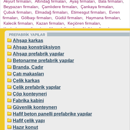
Akyurt firmaları
Altındağ firmaları
Ayaş firmaları
Bala firmaları
,
,
,
,
Beypazarı firmaları
Çamlıdere firmaları
Çankaya firmaları
,
,
,
Çubuk firmaları
Elmadağ firmaları
Etimesgut firmaları
Evren
,
,
,
firmaları
Gölbaşı firmaları
Güdül firmaları
Haymana firmaları
,
,
,
,
Kalecik firmaları
Kazan firmaları
Keçiören firmaları
,
,
,
Kızılcahamam firmaları
Mamak firmaları
Nallıhan firmaları
,
,
,
Polatlı firmaları
Sincan firmaları
Şereflikoçhisar firmaları
PREFABRİK YAPILAR
,
,
,
Yenimahalle firmaları
Pursaklar firmaları
Ahşap karkas
,
,
Ahşap konstrüksiyon
Ahşap prefabrik yapılar
Betonarme prefabrik yapılar
Branda, Çadır
Çatı makasları
Çelik karkas
Çelik prefabrik yapılar
Çöp konteyneri
Fabrika kabini
Güvenlik konteynerı
Hafif beton panelli prefabrike yapılar
Hafif çelik yapı
Hazır konut