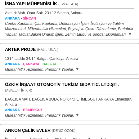
İSNA YAPI MÜHENDİSLİK
(İSMAİL ATA)
Atatürk Mah. Onur Sok. 23 / 12 Sincan, Ankara
-
ANKARA
SİNCAN
Cephe Kaplama, Çatı Kaplama, Dekorasyon İşleri, İzolasyon ve Yalıtım
Malzemeleri, Müteahhitlik Hizmetleri, Peyzaj ve Çevre Düzenleme, Prefabrik
Yapılar, Tadilat Bakım Onarım İşleri, Zemin Etüdü ve Sondaj Ekipmanları,
ARTEK PROJE
(HALİL ÜNAL)
1314.cadde 34/14 Balgat, Çankaya, Ankara
-
-
ANKARA
ÇANKAYA
BALGAT
Müteahhitlik Hizmetleri, Prefabrik Yapılar,
ÖZKIR İNŞAAT OTOMOTİV TURİZM GIDA TİC. LTD.ŞTİ.
(ASALETTİN KIR)
BAĞLICA MAH. BAĞLICA BULV. NO: 64/D ETİMESGUT ANKARA Etimesgut,
Ankara
-
ANKARA
ETİMESGUT
Müteahhitlik Hizmetleri, Prefabrik Yapılar,
ANKON ÇELİK EVLER
(DENİZ ÖZOK)