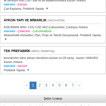
İlk yerleşim mah.1307.sok no:96 Batıkent/Ankara Kazan, Ankara
-
ANKARA
KAZAN
Çatı Kaplama, Prefabrik Yapılar,
AYKON YAPI VE MİMARLIK
(SALİH AYDIN)
KIZILIRMAK MAH. 1431.CAD 36/2 Çukurambar, Çankaya, Ankara
-
-
ANKARA
ÇANKAYA
ÇUKURAMBAR
Müteahhitlik Hizmetleri, Plan, Proje ve Teknik Danışmanlık, Prefabrik Yapılar,
TEK PREFABRİK
(BİROL DEMİRTAŞ)
keresteciler sitesi adnan menderes bulvarı no:26 saray - kazan / ANKARA
Kazan, Ankara
-
ANKARA
KAZAN
Prefabrik Yapılar,
‹
1
2
3
4
5
6
7
›
Şehir Listesi