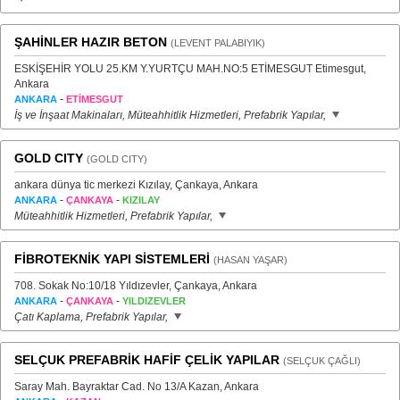
ŞAHİNLER HAZIR BETON
(LEVENT PALABIYIK)
ESKİŞEHİR YOLU 25.KM Y.YURTÇU MAH.NO:5 ETİMESGUT Etimesgut,
Ankara
-
ANKARA
ETİMESGUT
İş ve İnşaat Makinaları, Müteahhitlik Hizmetleri, Prefabrik Yapılar,
GOLD CITY
(GOLD CITY)
ankara dünya tic merkezi Kızılay, Çankaya, Ankara
-
-
ANKARA
ÇANKAYA
KIZILAY
Müteahhitlik Hizmetleri, Prefabrik Yapılar,
FİBROTEKNİK YAPI SİSTEMLERİ
(HASAN YAŞAR)
708. Sokak No:10/18 Yıldızevler, Çankaya, Ankara
-
-
ANKARA
ÇANKAYA
YILDIZEVLER
Çatı Kaplama, Prefabrik Yapılar,
SELÇUK PREFABRİK HAFİF ÇELİK YAPILAR
(SELÇUK ÇAĞLI)
Saray Mah. Bayraktar Cad. No 13/A Kazan, Ankara