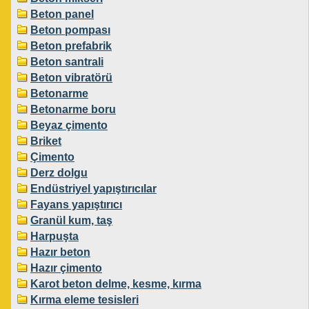
Beton panel
Beton pompası
Beton prefabrik
Beton santrali
Beton vibratörü
Betonarme
Betonarme boru
Beyaz çimento
Briket
Çimento
Derz dolgu
Endüstriyel yapıştırıcılar
Fayans yapıştırıcı
Granül kum, taş
Harpuşta
Hazır beton
Hazır çimento
Karot beton delme, kesme, kırma
Kırma eleme tesisleri