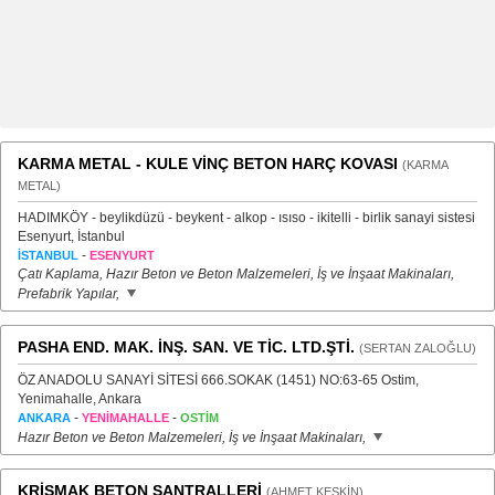
KARMA METAL - KULE VİNÇ BETON HARÇ KOVASI
(KARMA
METAL)
HADIMKÖY - beylikdüzü - beykent - alkop - ısıso - ikitelli - birlik sanayi sistesi
Esenyurt, İstanbul
-
İSTANBUL
ESENYURT
Çatı Kaplama, Hazır Beton ve Beton Malzemeleri, İş ve İnşaat Makinaları,
Prefabrik Yapılar,
PASHA END. MAK. İNŞ. SAN. VE TİC. LTD.ŞTİ.
(SERTAN ZALOĞLU)
ÖZ ANADOLU SANAYİ SİTESİ 666.SOKAK (1451) NO:63-65 Ostim,
Yenimahalle, Ankara
-
-
ANKARA
YENİMAHALLE
OSTİM
Hazır Beton ve Beton Malzemeleri, İş ve İnşaat Makinaları,
KRİSMAK BETON SANTRALLERİ
(AHMET KESKİN)