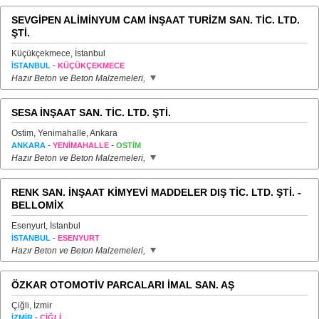
SEVGİPEN ALİMİNYUM CAM İNŞAAT TURİZM SAN. TİC. LTD.
ŞTİ.
Küçükçekmece, İstanbul
-
İSTANBUL
KÜÇÜKÇEKMECE
Hazır Beton ve Beton Malzemeleri,
SESA İNŞAAT SAN. TİC. LTD. ŞTİ.
Ostim, Yenimahalle, Ankara
-
-
ANKARA
YENİMAHALLE
OSTİM
Hazır Beton ve Beton Malzemeleri,
RENK SAN. İNŞAAT KİMYEVİ MADDELER DIŞ TİC. LTD. ŞTİ. -
BELLOMİX
Esenyurt, İstanbul
-
İSTANBUL
ESENYURT
Hazır Beton ve Beton Malzemeleri,
ÖZKAR OTOMOTİV PARCALARI İMAL SAN. AŞ
Çiğli, İzmir
-
İZMİR
ÇİĞLİ