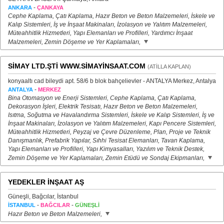
-
ANKARA
ÇANKAYA
Cephe Kaplama, Çatı Kaplama, Hazır Beton ve Beton Malzemeleri, İskele ve
Kalıp Sistemleri, İş ve İnşaat Makinaları, İzolasyon ve Yalıtım Malzemeleri,
Müteahhitlik Hizmetleri, Yapı Elemanları ve Profilleri, Yardımcı İnşaat
Malzemeleri, Zemin Döşeme ve Yer Kaplamaları,
SİMAY LTD.ŞTİ WWW.SİMAYİNSAAT.COM
(ATİLLA KAPLAN)
konyaaltı cad bileydi apt. 58/6 b blok bahçelievler - ANTALYA Merkez, Antalya
-
ANTALYA
MERKEZ
Bina Otomasyon ve Enerji Sistemleri, Cephe Kaplama, Çatı Kaplama,
Dekorasyon İşleri, Elektrik Tesisatı, Hazır Beton ve Beton Malzemeleri,
Isıtma, Soğutma ve Havalandırma Sistemleri, İskele ve Kalıp Sistemleri, İş ve
İnşaat Makinaları, İzolasyon ve Yalıtım Malzemeleri, Kapı Pencere Sistemleri,
Müteahhitlik Hizmetleri, Peyzaj ve Çevre Düzenleme, Plan, Proje ve Teknik
Danışmanlık, Prefabrik Yapılar, Sıhhi Tesisat Elemanları, Tavan Kaplama,
Yapı Elemanları ve Profilleri, Yapı Kimyasalları, Yazılım ve Teknik Destek,
Zemin Döşeme ve Yer Kaplamaları, Zemin Etüdü ve Sondaj Ekipmanları,
YEDEKLER İNŞAAT AŞ
Güneşli, Bağcılar, İstanbul
-
-
İSTANBUL
BAĞCILAR
GÜNEŞLİ
Hazır Beton ve Beton Malzemeleri,