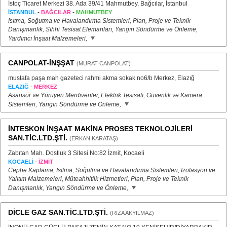
İstoç Ticaret Merkezi 38. Ada 39/41 Mahmutbey, Bağcılar, İstanbul
-
-
İSTANBUL
BAĞCILAR
MAHMUTBEY
Isıtma, Soğutma ve Havalandırma Sistemleri, Plan, Proje ve Teknik
Danışmanlık, Sıhhi Tesisat Elemanları, Yangın Söndürme ve Önleme,
Yardımcı İnşaat Malzemeleri,
CANPOLAT-İNŞŞAT
(MURAT CANPOLAT)
mustafa paşa mah gazeteci rahmi akma sokak no6/b Merkez, Elazığ
-
ELAZIĞ
MERKEZ
Asansör ve Yürüyen Merdivenler, Elektrik Tesisatı, Güvenlik ve Kamera
Sistemleri, Yangın Söndürme ve Önleme,
İNTESKON İNŞAAT MAKİNA PROSES TEKNOLOJİLERİ
SAN.TİC.LTD.ŞTİ.
(ERKAN KARATAŞ)
Zabıtan Mah. Dostluk 3 Sitesi No:82 İzmit, Kocaeli
-
KOCAELİ
İZMİT
Cephe Kaplama, Isıtma, Soğutma ve Havalandırma Sistemleri, İzolasyon ve
Yalıtım Malzemeleri, Müteahhitlik Hizmetleri, Plan, Proje ve Teknik
Danışmanlık, Yangın Söndürme ve Önleme,
DİCLE GAZ SAN.TİC.LTD.ŞTİ.
(RIZA AKYILMAZ)