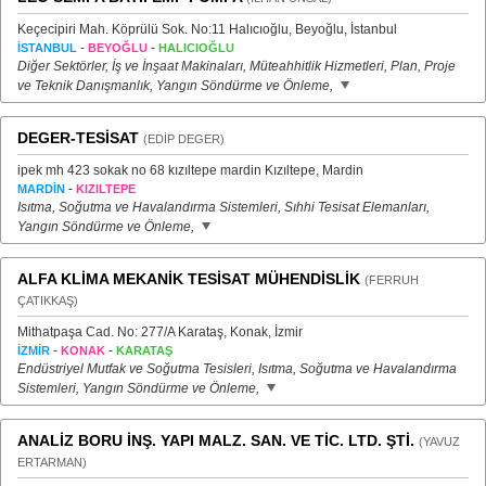
Keçecipiri Mah. Köprülü Sok. No:11 Halıcıoğlu, Beyoğlu, İstanbul
-
-
İSTANBUL
BEYOĞLU
HALICIOĞLU
Diğer Sektörler, İş ve İnşaat Makinaları, Müteahhitlik Hizmetleri, Plan, Proje
ve Teknik Danışmanlık, Yangın Söndürme ve Önleme,
DEGER-TESİSAT
(EDİP DEGER)
ipek mh 423 sokak no 68 kızıltepe mardin Kızıltepe, Mardin
-
MARDİN
KIZILTEPE
Isıtma, Soğutma ve Havalandırma Sistemleri, Sıhhi Tesisat Elemanları,
Yangın Söndürme ve Önleme,
ALFA KLİMA MEKANİK TESİSAT MÜHENDİSLİK
(FERRUH
ÇATIKKAŞ)
Mithatpaşa Cad. No: 277/A Karataş, Konak, İzmir
-
-
İZMİR
KONAK
KARATAŞ
Endüstriyel Mutfak ve Soğutma Tesisleri, Isıtma, Soğutma ve Havalandırma
Sistemleri, Yangın Söndürme ve Önleme,
ANALİZ BORU İNŞ. YAPI MALZ. SAN. VE TİC. LTD. ŞTİ.
(YAVUZ
ERTARMAN)