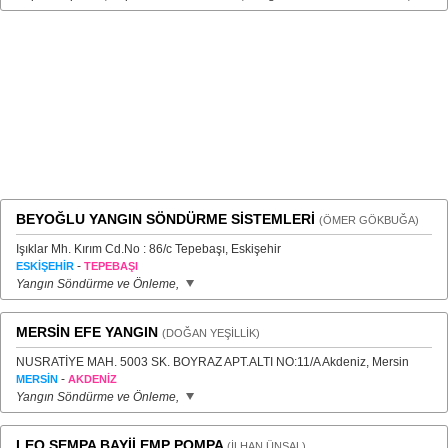
BEYOĞLU YANGIN SÖNDÜRME SİSTEMLERİ
(ÖMER GÖKBUĞA)
Işıklar Mh. Kırım Cd.No : 86/c Tepebaşı, Eskişehir
-
ESKİŞEHİR
TEPEBAŞI
Yangın Söndürme ve Önleme,
MERSİN EFE YANGIN
(DOĞAN YEŞİLLİK)
NUSRATİYE MAH. 5003 SK. BOYRAZ APT.ALTI NO:11/A Akdeniz, Mersin
-
MERSİN
AKDENİZ
Yangın Söndürme ve Önleme,
LEO SEMPA BAYİİ EMP POMPA
(İLHAN ÜNSAL)