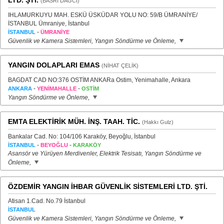
LTD. ŞTİ.
(BASRİ DAĞCI)
IHLAMURKUYU MAH. ESKÜ ÜSKÜDAR YOLU NO: 59/B ÜMRANİYE/
İSTANBUL Ümraniye, İstanbul
-
İSTANBUL
ÜMRANİYE
Güvenlik ve Kamera Sistemleri, Yangın Söndürme ve Önleme,
YANGIN DOLAPLARI EMAS
(NİHAT ÇELİK)
BAGDAT CAD NO:376 OSTİM ANKARa Ostim, Yenimahalle, Ankara
-
-
ANKARA
YENİMAHALLE
OSTİM
Yangın Söndürme ve Önleme,
EMTA ELEKTİRİK MÜH. İNŞ. TAAH. TİC.
(Hakkı Gulz)
Bankalar Cad. No: 104/106 Karaköy, Beyoğlu, İstanbul
-
-
İSTANBUL
BEYOĞLU
KARAKÖY
Asansör ve Yürüyen Merdivenler, Elektrik Tesisatı, Yangın Söndürme ve
Önleme,
ÖZDEMİR YANGIN İHBAR GÜVENLİK SİSTEMLERİ LTD. ŞTİ.
Atisan 1.Cad. No.79 İstanbul
İSTANBUL
Güvenlik ve Kamera Sistemleri, Yangın Söndürme ve Önleme,