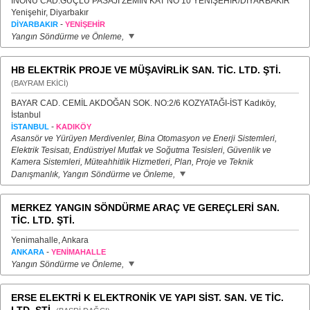
İNÖNÜ CAD.GÜÇLÜ PASAJI ZEMİN KAT NO 10 YENİŞEHİR/DİYARBAKIR
Yenişehir, Diyarbakır
-
DİYARBAKIR
YENİŞEHİR
Yangın Söndürme ve Önleme,
HB ELEKTRİK PROJE VE MÜŞAVİRLİK SAN. TİC. LTD. ŞTİ.
(BAYRAM EKİCİ)
BAYAR CAD. CEMİL AKDOĞAN SOK. NO:2/6 KOZYATAĞI-İST Kadıköy,
İstanbul
-
İSTANBUL
KADIKÖY
Asansör ve Yürüyen Merdivenler, Bina Otomasyon ve Enerji Sistemleri,
Elektrik Tesisatı, Endüstriyel Mutfak ve Soğutma Tesisleri, Güvenlik ve
Kamera Sistemleri, Müteahhitlik Hizmetleri, Plan, Proje ve Teknik
Danışmanlık, Yangın Söndürme ve Önleme,
MERKEZ YANGIN SÖNDÜRME ARAÇ VE GEREÇLERİ SAN.
TİC. LTD. ŞTİ.
Yenimahalle, Ankara
-
ANKARA
YENİMAHALLE
Yangın Söndürme ve Önleme,
ERSE ELEKTRİ K ELEKTRONİK VE YAPI SİST. SAN. VE TİC.