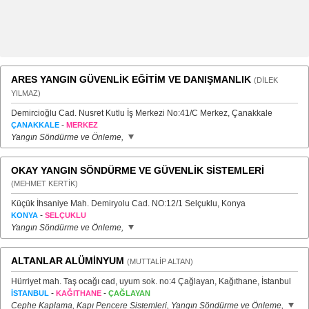
ARES YANGIN GÜVENLİK EĞİTİM VE DANIŞMANLIK
(DİLEK
YILMAZ)
Demircioğlu Cad. Nusret Kutlu İş Merkezi No:41/C Merkez, Çanakkale
-
ÇANAKKALE
MERKEZ
Yangın Söndürme ve Önleme,
OKAY YANGIN SÖNDÜRME VE GÜVENLİK SİSTEMLERİ
(MEHMET KERTİK)
Küçük İhsaniye Mah. Demiryolu Cad. NO:12/1 Selçuklu, Konya
-
KONYA
SELÇUKLU
Yangın Söndürme ve Önleme,
ALTANLAR ALÜMİNYUM
(MUTTALİP ALTAN)
Hürriyet mah. Taş ocağı cad, uyum sok. no:4 Çağlayan, Kağıthane, İstanbul
-
-
İSTANBUL
KAĞITHANE
ÇAĞLAYAN
Cephe Kaplama, Kapı Pencere Sistemleri, Yangın Söndürme ve Önleme,