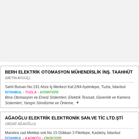
BERH ELEKTRİK OTOMASYON MÜHENDİSLİK İNŞ. TAAHHÜT
(METİN AYGÜÇ)
Sahil Bulvarı No:191 Alize İş Merkezi Kat:2/94 Aydıntepe, Tuzla, İstanbul
-
-
İSTANBUL
TUZLA
AYDINTEPE
Bina Otomasyon ve Enerji Sistemleri, Elektrik Tesisatı, Güvenlik ve Kamera
Sistemleri, Yangın Söndürme ve Önleme,
AĞAOĞLU ELEKTRİK ELEKTRONİK SAN.VE TİC LTD.ŞTİ
(SEDAT AĞAOĞLU)
Mandıra cad.Mektep sok.No 15 Dükkan 3 Fikirtepe, Kadıköy, İstanbul
-
-
İSTANBUL
KADIKÖY
FİKİRTEPE