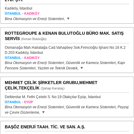
Kadıköy, İstanbul
-
İSTANBUL
KADIKÖY
Bina Otomasyon ve Enerji Sistemleri,
ROTTEGROUPE & KENAN BULUTOĞLU BÜRO MAK. SATIŞ
SERVİS
(Kenan Bulutoğlu)
Osmanağa Mah.Haliatağa Cad.Vahapbey Sok.Fırincioğlu İşhani No.16 K.2
D.203 Kadıköy, İstanbul
-
İSTANBUL
KADIKÖY
Bina Otomasyon ve Enerji Sistemleri, Güvenlik ve Kamera Sistemleri, Kapı
Pencere Sistemleri, Yazılım ve Teknik Destek,
MEHMET ÇELİK ŞİRKETLER GRUBU,MEHMET
ÇELİK,TEKÇELİK
(Şahap Karataş)
Defderdar M. Fethi Çelebi S. No:19 Otakçılar Eyüp, İstanbul
-
İSTANBUL
EYÜP
Bina Otomasyon ve Enerji Sistemleri, Güvenlik ve Kamera Sistemleri, Peyzaj
ve Çevre Düzenleme,
BAŞÖZ ENERJİ TAAH. TİC. VE SAN. A.Ş.