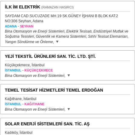
İLK İM ELEKTRİK
(RAMAZAN HASIRCI)
SAYDAM CAD.SUCUZADE MH.19 SK.GÜNEY İŞHANI B BLOK KAT:2
NO:306 Seyhan, Adana
-
ADANA
SEYHAN
Bina Otomasyon ve Enerji Sistemleri, Elektrik Tesisatı, Endüstriyel Mutfak ve
Soğutma Tesisleri, Güvenlik ve Kamera Sistemleri, Sıhhi Tesisat Elemanları,
Yangın Söndürme ve Önleme,
YEJİ TEKSTİL ÜRÜNLERİ SAN. TİC. LTD. ŞTİ.
Küçükçekmece, İstanbul
-
İSTANBUL
KÜÇÜKÇEKMECE
Bina Otomasyon ve Enerji Sistemleri,
TEMEL TESİSAT HİZMETLERİ TEMEL ERDOĞAN
Kağıthane, İstanbul
-
İSTANBUL
KAĞITHANE
Bina Otomasyon ve Enerji Sistemleri,
SOLAR ENERJİ SİSTEMLERİ SAN. TİC. AŞ
Kadıköy, İstanbul