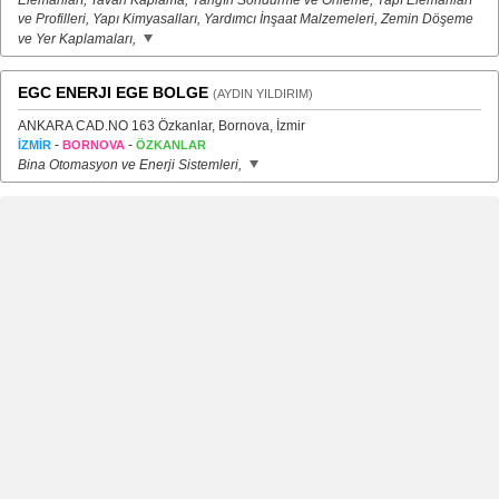
Elemanları, Tavan Kaplama, Yangın Söndürme ve Önleme, Yapı Elemanları
ve Profilleri, Yapı Kimyasalları, Yardımcı İnşaat Malzemeleri, Zemin Döşeme
ve Yer Kaplamaları,
EGC ENERJI EGE BOLGE
(AYDIN YILDIRIM)
ANKARA CAD.NO 163 Özkanlar, Bornova, İzmir
-
-
İZMİR
BORNOVA
ÖZKANLAR
Bina Otomasyon ve Enerji Sistemleri,