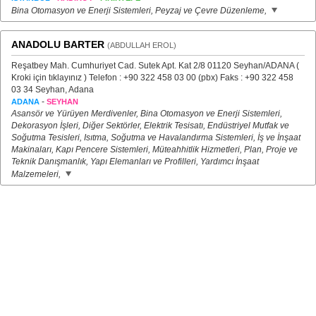
Bina Otomasyon ve Enerji Sistemleri, Peyzaj ve Çevre Düzenleme,
ANADOLU BARTER
(ABDULLAH EROL)
Reşatbey Mah. Cumhuriyet Cad. Sutek Apt. Kat 2/8 01120 Seyhan/ADANA (
Kroki için tıklayınız ) Telefon : +90 322 458 03 00 (pbx) Faks : +90 322 458
03 34 Seyhan, Adana
-
ADANA
SEYHAN
Asansör ve Yürüyen Merdivenler, Bina Otomasyon ve Enerji Sistemleri,
Dekorasyon İşleri, Diğer Sektörler, Elektrik Tesisatı, Endüstriyel Mutfak ve
Soğutma Tesisleri, Isıtma, Soğutma ve Havalandırma Sistemleri, İş ve İnşaat
Makinaları, Kapı Pencere Sistemleri, Müteahhitlik Hizmetleri, Plan, Proje ve
Teknik Danışmanlık, Yapı Elemanları ve Profilleri, Yardımcı İnşaat
Malzemeleri,