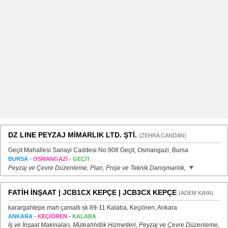
DZ LINE PEYZAJ MİMARLIK LTD. ŞTİ.
(ZEHRA CANDAN)
Geçit Mahallesi Sanayi Caddesi No:908 Geçit, Osmangazi, Bursa
-
-
BURSA
OSMANGAZİ
GEÇİT
Peyzaj ve Çevre Düzenleme, Plan, Proje ve Teknik Danışmanlık,
FATİH İNŞAAT | JCB1CX KEPÇE | JCB3CX KEPÇE
(ADEM KAYA)
karargahtepe mah çamaltı sk 89-11 Kalaba, Keçiören, Ankara
-
-
ANKARA
KEÇİÖREN
KALABA
İş ve İnşaat Makinaları, Müteahhitlik Hizmetleri, Peyzaj ve Çevre Düzenleme,