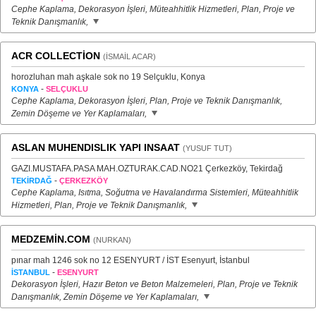
Cephe Kaplama, Dekorasyon İşleri, Müteahhitlik Hizmetleri, Plan, Proje ve
Teknik Danışmanlık,
ACR COLLECTİON
(İSMAİL ACAR)
horozluhan mah aşkale sok no 19 Selçuklu, Konya
-
KONYA
SELÇUKLU
Cephe Kaplama, Dekorasyon İşleri, Plan, Proje ve Teknik Danışmanlık,
Zemin Döşeme ve Yer Kaplamaları,
ASLAN MUHENDISLIK YAPI INSAAT
(YUSUF TUT)
GAZI.MUSTAFA.PASA MAH.OZTURAK.CAD.NO21 Çerkezköy, Tekirdağ
-
TEKİRDAĞ
ÇERKEZKÖY
Cephe Kaplama, Isıtma, Soğutma ve Havalandırma Sistemleri, Müteahhitlik
Hizmetleri, Plan, Proje ve Teknik Danışmanlık,
MEDZEMİN.COM
(NURKAN)
pınar mah 1246 sok no 12 ESENYURT / İST Esenyurt, İstanbul
-
İSTANBUL
ESENYURT
Dekorasyon İşleri, Hazır Beton ve Beton Malzemeleri, Plan, Proje ve Teknik
Danışmanlık, Zemin Döşeme ve Yer Kaplamaları,