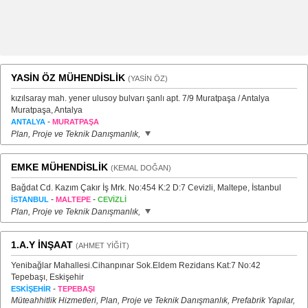
YASİN ÖZ MÜHENDİSLİK
(YASİN ÖZ)
kızılsaray mah. yener ulusoy bulvarı şanlı apt. 7/9 Muratpaşa / Antalya
Muratpaşa, Antalya
-
ANTALYA
MURATPAŞA
Plan, Proje ve Teknik Danışmanlık,
EMKE MÜHENDİSLİK
(KEMAL DOĞAN)
Bağdat Cd. Kazım Çakır İş Mrk. No:454 K:2 D:7 Cevizli, Maltepe, İstanbul
-
-
İSTANBUL
MALTEPE
CEVİZLİ
Plan, Proje ve Teknik Danışmanlık,
1.A.Y İNŞAAT
(AHMET YİĞİT)
Yenibağlar Mahallesi.Cihanpınar Sok.Eldem Rezidans Kat:7 No:42
Tepebaşı, Eskişehir
-
ESKİŞEHİR
TEPEBAŞI
Müteahhitlik Hizmetleri, Plan, Proje ve Teknik Danışmanlık, Prefabrik Yapılar,