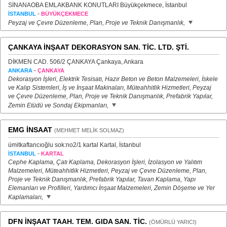
SİNANAOBA EMLAKBANK KONUTLARI Büyükçekmece, İstanbul
-
İSTANBUL
BÜYÜKÇEKMECE
Peyzaj ve Çevre Düzenleme, Plan, Proje ve Teknik Danışmanlık,
ÇANKAYA İNŞAAT DEKORASYON SAN. TİC. LTD. ŞTİ.
DİKMEN CAD. 506/2 ÇANKAYA Çankaya, Ankara
-
ANKARA
ÇANKAYA
Dekorasyon İşleri, Elektrik Tesisatı, Hazır Beton ve Beton Malzemeleri, İskele
ve Kalıp Sistemleri, İş ve İnşaat Makinaları, Müteahhitlik Hizmetleri, Peyzaj
ve Çevre Düzenleme, Plan, Proje ve Teknik Danışmanlık, Prefabrik Yapılar,
Zemin Etüdü ve Sondaj Ekipmanları,
EMG İNSAAT
(MEHMET MELİK SOLMAZ)
ümitkaftancıoğlu sok:no2/1 kartal Kartal, İstanbul
-
İSTANBUL
KARTAL
Cephe Kaplama, Çatı Kaplama, Dekorasyon İşleri, İzolasyon ve Yalıtım
Malzemeleri, Müteahhitlik Hizmetleri, Peyzaj ve Çevre Düzenleme, Plan,
Proje ve Teknik Danışmanlık, Prefabrik Yapılar, Tavan Kaplama, Yapı
Elemanları ve Profilleri, Yardımcı İnşaat Malzemeleri, Zemin Döşeme ve Yer
Kaplamaları,
DFN İNŞAAT TAAH. TEM. GIDA SAN. TİC.
(ÖMÜRLÜ YARICI)