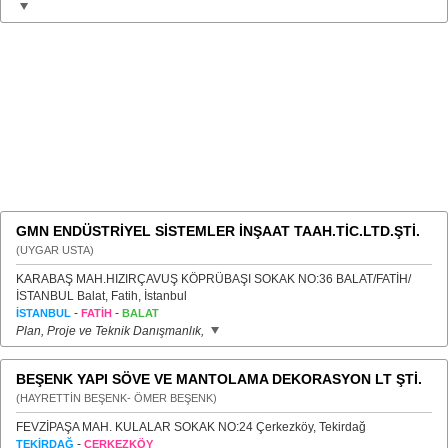
GMN ENDÜSTRİYEL SİSTEMLER İNŞAAT TAAH.TİC.LTD.ŞTİ.
(UYGAR USTA)
KARABAŞ MAH.HIZIRÇAVUŞ KÖPRÜBAŞI SOKAK NO:36 BALAT/FATİH/
İSTANBUL Balat, Fatih, İstanbul
-
-
İSTANBUL
FATİH
BALAT
Plan, Proje ve Teknik Danışmanlık,
BEŞENK YAPI SÖVE VE MANTOLAMA DEKORASYON LT ŞTİ.
(HAYRETTİN BEŞENK- ÖMER BEŞENK)
FEVZİPAŞA MAH. KULALAR SOKAK NO:24 Çerkezköy, Tekirdağ
-
TEKİRDAĞ
ÇERKEZKÖY