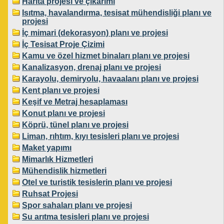
Harita projesi ve çıkarımı
Isıtma, havalandırma, tesisat mühendisliği planı ve
projesi
İç mimari (dekorasyon) planı ve projesi
İç Tesisat Proje Çizimi
Kamu ve özel hizmet binaları planı ve projesi
Kanalizasyon, drenaj planı ve projesi
Karayolu, demiryolu, havaalanı planı ve projesi
Kent planı ve projesi
Keşif ve Metraj hesaplaması
Konut planı ve projesi
Köprü, tünel planı ve projesi
Liman, rıhtım, kıyı tesisleri planı ve projesi
Maket yapımı
Mimarlık Hizmetleri
Mühendislik hizmetleri
Otel ve turistik tesislerin planı ve projesi
Ruhsat Projesi
Spor sahaları planı ve projesi
Su arıtma tesisleri planı ve projesi