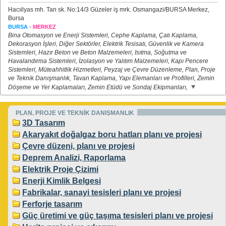
Hacıilyas mh. Tan sk. No:14/3 Güzeler iş mrk. Osmangazi/BURSA Merkez,
Bursa
-
BURSA
MERKEZ
Bina Otomasyon ve Enerji Sistemleri, Cephe Kaplama, Çatı Kaplama,
Dekorasyon İşleri, Diğer Sektörler, Elektrik Tesisatı, Güvenlik ve Kamera
Sistemleri, Hazır Beton ve Beton Malzemeleri, Isıtma, Soğutma ve
Havalandırma Sistemleri, İzolasyon ve Yalıtım Malzemeleri, Kapı Pencere
Sistemleri, Müteahhitlik Hizmetleri, Peyzaj ve Çevre Düzenleme, Plan, Proje
ve Teknik Danışmanlık, Tavan Kaplama, Yapı Elemanları ve Profilleri, Zemin
Döşeme ve Yer Kaplamaları, Zemin Etüdü ve Sondaj Ekipmanları,
PLAN, PROJE VE TEKNİK DANIŞMANLIK
3D Tasarım
Akaryakıt doğalgaz boru hatları planı ve projesi
Çevre düzeni, planı ve projesi
Deprem Analizi, Raporlama
Elektrik Proje Çizimi
Enerji Kimlik Belgesi
Fabrikalar, sanayi tesisleri planı ve projesi
Ferforje tasarım
Güç üretimi ve güç taşıma tesisleri planı ve projesi