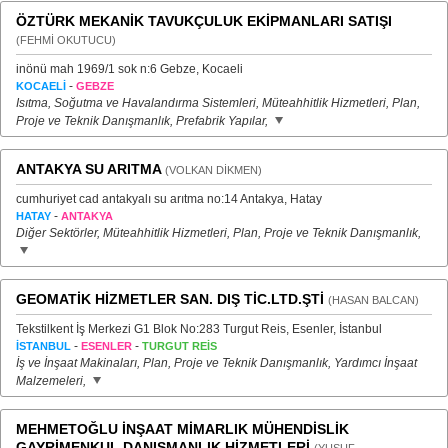
ÖZTÜRK MEKANİK TAVUKÇULUK EKİPMANLARI SATIŞI
(FEHMİ OKUTUCU)
inönü mah 1969/1 sok n:6 Gebze, Kocaeli
-
KOCAELİ
GEBZE
Isıtma, Soğutma ve Havalandırma Sistemleri, Müteahhitlik Hizmetleri, Plan,
Proje ve Teknik Danışmanlık, Prefabrik Yapılar,
ANTAKYA SU ARITMA
(VOLKAN DİKMEN)
cumhuriyet cad antakyalı su arıtma no:14 Antakya, Hatay
-
HATAY
ANTAKYA
Diğer Sektörler, Müteahhitlik Hizmetleri, Plan, Proje ve Teknik Danışmanlık,
GEOMATİK HİZMETLER SAN. DIŞ TİC.LTD.ŞTİ
(HASAN BALCAN)
Tekstilkent İş Merkezi G1 Blok No:283 Turgut Reis, Esenler, İstanbul
-
-
İSTANBUL
ESENLER
TURGUT REİS
İş ve İnşaat Makinaları, Plan, Proje ve Teknik Danışmanlık, Yardımcı İnşaat
Malzemeleri,
MEHMETOĞLU İNŞAAT MİMARLIK MÜHENDİSLİK
GAYRİMENKUL DANIŞMANLIK HİZMETLERİ