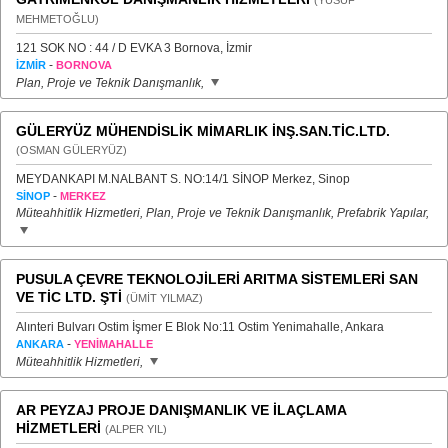
(YUSUF
MEHMETOĞLU)
121 SOK NO : 44 / D EVKA 3 Bornova, İzmir
-
İZMİR
BORNOVA
Plan, Proje ve Teknik Danışmanlık,
GÜLERYÜZ MÜHENDİSLİK MİMARLIK İNŞ.SAN.TİC.LTD.
(OSMAN GÜLERYÜZ)
MEYDANKAPI M.NALBANT S. NO:14/1 SİNOP Merkez, Sinop
-
SİNOP
MERKEZ
Müteahhitlik Hizmetleri, Plan, Proje ve Teknik Danışmanlık, Prefabrik Yapılar,
PUSULA ÇEVRE TEKNOLOJİLERİ ARITMA SİSTEMLERİ SAN
VE TİC LTD. ŞTİ
(ÜMİT YILMAZ)
Alınteri Bulvarı Ostim İşmer E Blok No:11 Ostim Yenimahalle, Ankara
-
ANKARA
YENİMAHALLE
Müteahhitlik Hizmetleri,
AR PEYZAJ PROJE DANIŞMANLIK VE İLAÇLAMA
HİZMETLERİ
(ALPER YIL)