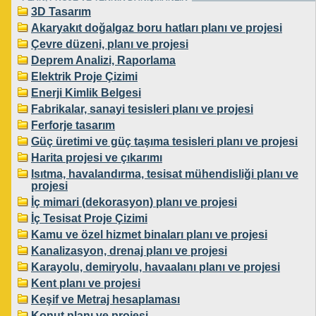
3D Tasarım
Akaryakıt doğalgaz boru hatları planı ve projesi
Çevre düzeni, planı ve projesi
Deprem Analizi, Raporlama
Elektrik Proje Çizimi
Enerji Kimlik Belgesi
Fabrikalar, sanayi tesisleri planı ve projesi
Ferforje tasarım
Güç üretimi ve güç taşıma tesisleri planı ve projesi
Harita projesi ve çıkarımı
Isıtma, havalandırma, tesisat mühendisliği planı ve
projesi
İç mimari (dekorasyon) planı ve projesi
İç Tesisat Proje Çizimi
Kamu ve özel hizmet binaları planı ve projesi
Kanalizasyon, drenaj planı ve projesi
Karayolu, demiryolu, havaalanı planı ve projesi
Kent planı ve projesi
Keşif ve Metraj hesaplaması
Konut planı ve projesi