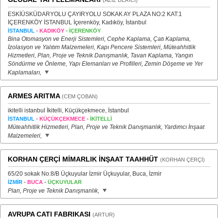
(AZİZ DERİCİ)
ESKİÜSKÜDARYOLU ÇAYIRYOLU SOKAK AY PLAZA NO:2 KAT:1
İÇERENKÖY İSTANBUL İçerenköy, Kadıköy, İstanbul
-
-
İSTANBUL
KADIKÖY
İÇERENKÖY
Bina Otomasyon ve Enerji Sistemleri, Cephe Kaplama, Çatı Kaplama,
İzolasyon ve Yalıtım Malzemeleri, Kapı Pencere Sistemleri, Müteahhitlik
Hizmetleri, Plan, Proje ve Teknik Danışmanlık, Tavan Kaplama, Yangın
Söndürme ve Önleme, Yapı Elemanları ve Profilleri, Zemin Döşeme ve Yer
Kaplamaları,
ARMES ARITMA
(CEM ÇOBAN)
ikitelli istanbul İkitelli, Küçükçekmece, İstanbul
-
-
İSTANBUL
KÜÇÜKÇEKMECE
İKİTELLİ
Müteahhitlik Hizmetleri, Plan, Proje ve Teknik Danışmanlık, Yardımcı İnşaat
Malzemeleri,
KORHAN ÇERÇİ MİMARLIK İNŞAAT TAAHHÜT
(KORHAN ÇERÇİ)
65/20 sokak No:8/B Üçkuyular İzmir Üçkuyular, Buca, İzmir
-
-
İZMİR
BUCA
ÜÇKUYULAR
Plan, Proje ve Teknik Danışmanlık,
AVRUPA CATI FABRIKASI
(ARTUR)