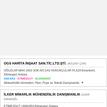
OGS HARİTA İNŞAAT SAN.TİC.LTD.ŞTİ.
(BÜLENT ÇOR)
OĞUZLAR MAH.1602 SOK.NO:1/42 HUKUKÇULAR PLAZA Elvankent,
Etimesgut, Ankara
-
-
ANKARA
ETİMESGUT
ELVANKENT
Müteahhitlik Hizmetleri, Plan, Proje ve Teknik Danışmanlık,
İLKER MİMARLIK MÜHENDİSLİK DANIŞMANLIK
(İLKER
KARADAĞ)
ETİMESGUT / ANKARA Etimesgut, Ankara