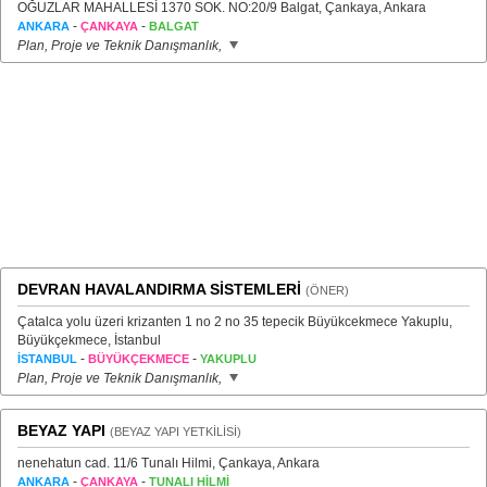
OĞUZLAR MAHALLESİ 1370 SOK. NO:20/9 Balgat, Çankaya, Ankara
-
-
ANKARA
ÇANKAYA
BALGAT
Plan, Proje ve Teknik Danışmanlık,
DEVRAN HAVALANDIRMA SİSTEMLERİ
(ÖNER)
Çatalca yolu üzeri krizanten 1 no 2 no 35 tepecik Büyükcekmece Yakuplu,
Büyükçekmece, İstanbul
-
-
İSTANBUL
BÜYÜKÇEKMECE
YAKUPLU
Plan, Proje ve Teknik Danışmanlık,
BEYAZ YAPI
(BEYAZ YAPI YETKİLİSİ)
nenehatun cad. 11/6 Tunalı Hilmi, Çankaya, Ankara
-
-
ANKARA
ÇANKAYA
TUNALI HİLMİ