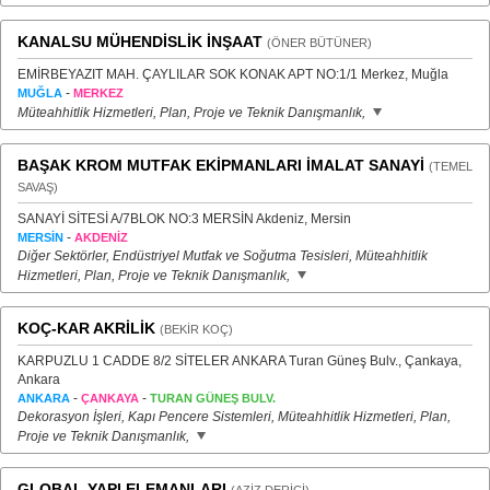
KANALSU MÜHENDİSLİK İNŞAAT
(ÖNER BÜTÜNER)
EMİRBEYAZIT MAH. ÇAYLILAR SOK KONAK APT NO:1/1 Merkez, Muğla
-
MUĞLA
MERKEZ
Müteahhitlik Hizmetleri, Plan, Proje ve Teknik Danışmanlık,
BAŞAK KROM MUTFAK EKİPMANLARI İMALAT SANAYİ
(TEMEL
SAVAŞ)
SANAYİ SİTESİ A/7BLOK NO:3 MERSİN Akdeniz, Mersin
-
MERSİN
AKDENİZ
Diğer Sektörler, Endüstriyel Mutfak ve Soğutma Tesisleri, Müteahhitlik
Hizmetleri, Plan, Proje ve Teknik Danışmanlık,
KOÇ-KAR AKRİLİK
(BEKİR KOÇ)
KARPUZLU 1 CADDE 8/2 SİTELER ANKARA Turan Güneş Bulv., Çankaya,
Ankara
-
-
ANKARA
ÇANKAYA
TURAN GÜNEŞ BULV.
Dekorasyon İşleri, Kapı Pencere Sistemleri, Müteahhitlik Hizmetleri, Plan,
Proje ve Teknik Danışmanlık,
GLOBAL YAPI ELEMANLARI