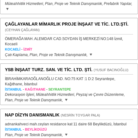
Müteahhitlik Hizmetleri, Plan, Proje ve Teknik Danışmanlık, Prefabrik Yapılar,
ÇAĞLAYANLAR MİMARLIK PROJE İNŞAAT VE TİC. LTD.ŞTİ.
(CEYHAN ÇAĞLAYAN)
ÖMERAĞA MAH. ALEMDAR CAD.SOYDAN İŞ MERKEZİ NO:148 İzmit,
Kocaeli
-
KOCAELİ
İZMİT
Çatı Kaplama, Plan, Proje ve Teknik Danışmanlık,
YSB İNŞAAT TURZ. SAN. VE TİC. LTD. ŞTİ.
(YUSUF BACINOĞLU)
İBRAHİMKARAOĞLANOĞLU CAD. NO:75 KAT :1 D:2 Seyrantepe,
Kağıthane, İstanbul
-
-
İSTANBUL
KAĞITHANE
SEYRANTEPE
Dekorasyon İşleri, Müteahhitlik Hizmetleri, Peyzaj ve Çevre Düzenleme,
Plan, Proje ve Teknik Danışmanlık,
NAP DİZYN DANISMANLIK
(NESRİN TOYGAR PALA)
adnankahveci mah.ceylan residance kat 11 daire 68 Beylikdüzü, İstanbul
-
İSTANBUL
BEYLİKDÜZÜ
Plan, Proje ve Teknik Danışmanlık,