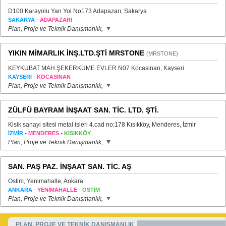
D100 Karayolu Yan Yol No173 Adapazarı, Sakarya
-
SAKARYA
ADAPAZARI
Plan, Proje ve Teknik Danışmanlık,
YIKIN MİMARLIK İNŞ.LTD.ŞTİ MRSTONE
(MRSTONE)
KEYKUBAT MAH.ŞEKERKÜME EVLER N07 Kocasinan, Kayseri
-
KAYSERİ
KOCASİNAN
Plan, Proje ve Teknik Danışmanlık,
ZÜLFÜ BAYRAM İNŞAAT SAN. TİC. LTD. ŞTİ.
Kisik sanayi sitesi metal isleri 4.cad no:178 Kısıkköy, Menderes, İzmir
-
-
İZMİR
MENDERES
KISIKKÖY
Plan, Proje ve Teknik Danışmanlık,
SAN. PAŞ PAZ. İNŞAAT SAN. TİC. AŞ
Ostim, Yenimahalle, Ankara
-
-
ANKARA
YENİMAHALLE
OSTİM
Plan, Proje ve Teknik Danışmanlık,
PLAN, PROJE VE TEKNİK DANIŞMANLIK