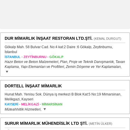
DUR MİMARLIK İNŞAAT RESTORAN LTD.ŞTİ.
(KEMAL DURGUT)
Gökalp Mah. 58 Bulvar Cad. No:4 kat:2 Daire :6 Gökalp, Zeytinburnu,
İstanbul
-
-
İSTANBUL
ZEYTİNBURNU
GÖKALP
Hazır Beton ve Beton Malzemeleri, Plan, Proje ve Teknik Danışmanlık, Tavan
Kaplama, Yapı Elemanları ve Profilleri, Zemin Döşeme ve Yer Kaplamaları,
DORTELL İNŞAAT MİMARLIK
Hunat Mah. Yenisu Sok. Dünya iş merkezi B Blok Kat:5 No:19 Mimarsinan,
Melikgazi, Kayseri
-
-
KAYSERİ
MELİKGAZİ
MİMARSİNAN
Müteahhitlik Hizmetleri,
SURUR MİMARLIK MÜHENDİSLİK LTD ŞTİ.
(METİN ÜLKER)