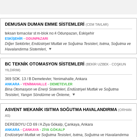
DEMUSAN DUMAN EMME SİSTEMLERİ
(CEM TAVLAR)
teksan tornacılar st m-blok no:4 Odunpazarı, Eskişehir
-
ESKİŞEHİR
ODUNPAZARI
Diğer Sektörler, Endüstriyel Mutfak ve Soğutma Tesisleri, Isıtma, Soğutma ve
Havalandırma Sistemleri,
BC TEKNİK OTOMASYON SİSTEMLERİ
(BEKİR UZBEK - COŞKUN
YILDIRIM)
369 SOK. 13 / B Demetevler, Yenimahalle, Ankara
-
-
ANKARA
YENİMAHALLE
DEMETEVLER
Bina Otomasyon ve Enerji Sistemleri, Endüstriyel Mutfak ve Soğutma
Tesisleri, Yangın Söndürme ve Önleme,
ASVENT MEKANİK ISITMA SOĞUTMA HAVALANDIRMA
(ORHAN
AS)
DEREBOYU CD 69 / A Ziya Gökalp, Çankaya, Ankara
-
-
ANKARA
ÇANKAYA
ZİYA GÖKALP
Endüstriyel Mutfak ve Soğutma Tesisleri, Isıtma, Soğutma ve Havalandırma