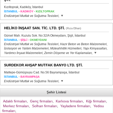
Kızıltoprak, Kadıköy, İstanbul
-
-
İSTANBUL
KADIKÖY
KIZILTOPRAK
Endüstriyel Mutfak ve Soğutma Tesisleri,
HELİKO İNŞAAT SAN. TİC. LTD. ŞTİ.
(Rıza Elhan)
Gürsel Mah. Kuzulu Sok. No:32/A Okmeydanı, Şişli, İstanbul
-
-
İSTANBUL
ŞİŞLİ
OKMEYDANI
Endüstriyel Mutfak ve Soğutma Tesisleri, Hazır Beton ve Beton Malzemeleri,
İzolasyon ve Yalıtım Malzemeleri, Müteahhitlik Hizmetleri, Yapı Kimyasalları,
Yardımcı İnşaat Malzemeleri, Zemin Döşeme ve Yer Kaplamaları,
SURDEKOR AHŞAP MUTFAK BANYO LTD. ŞTİ.
Maltepe-Gümüşsuyu Cad. No.56 Bayrampaşa, İstanbul
-
İSTANBUL
BAYRAMPAŞA
Endüstriyel Mutfak ve Soğutma Tesisleri,
Şehir Listesi
Adaklı firmaları
Genç firmaları
Karlıova firmaları
Kiğı firmaları
,
,
,
,
Merkez firmaları
Solhan firmaları
Yayladere firmaları
Yedisu
,
,
,
firmaları
,