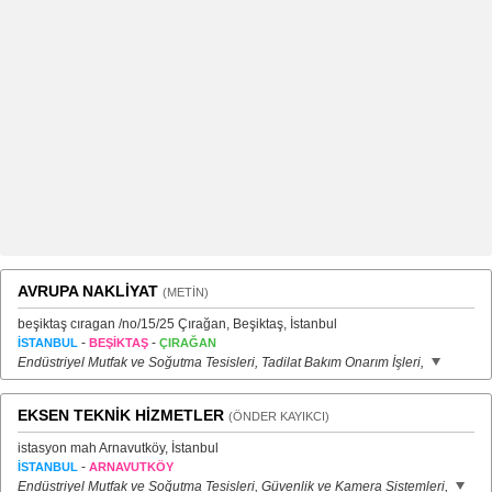
AVRUPA NAKLİYAT
(METİN)
beşiktaş cıragan /no/15/25 Çırağan, Beşiktaş, İstanbul
-
-
İSTANBUL
BEŞİKTAŞ
ÇIRAĞAN
Endüstriyel Mutfak ve Soğutma Tesisleri, Tadilat Bakım Onarım İşleri,
EKSEN TEKNİK HİZMETLER
(ÖNDER KAYIKCI)
istasyon mah Arnavutköy, İstanbul
-
İSTANBUL
ARNAVUTKÖY
Endüstriyel Mutfak ve Soğutma Tesisleri, Güvenlik ve Kamera Sistemleri,