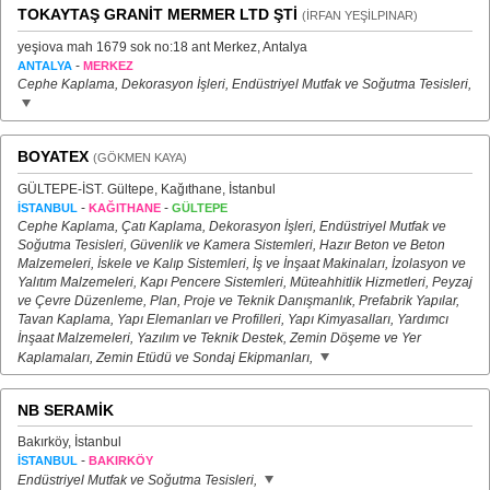
TOKAYTAŞ GRANİT MERMER LTD ŞTİ
(İRFAN YEŞİLPINAR)
yeşiova mah 1679 sok no:18 ant Merkez, Antalya
-
ANTALYA
MERKEZ
Cephe Kaplama, Dekorasyon İşleri, Endüstriyel Mutfak ve Soğutma Tesisleri,
BOYATEX
(GÖKMEN KAYA)
GÜLTEPE-İST. Gültepe, Kağıthane, İstanbul
-
-
İSTANBUL
KAĞITHANE
GÜLTEPE
Cephe Kaplama, Çatı Kaplama, Dekorasyon İşleri, Endüstriyel Mutfak ve
Soğutma Tesisleri, Güvenlik ve Kamera Sistemleri, Hazır Beton ve Beton
Malzemeleri, İskele ve Kalıp Sistemleri, İş ve İnşaat Makinaları, İzolasyon ve
Yalıtım Malzemeleri, Kapı Pencere Sistemleri, Müteahhitlik Hizmetleri, Peyzaj
ve Çevre Düzenleme, Plan, Proje ve Teknik Danışmanlık, Prefabrik Yapılar,
Tavan Kaplama, Yapı Elemanları ve Profilleri, Yapı Kimyasalları, Yardımcı
İnşaat Malzemeleri, Yazılım ve Teknik Destek, Zemin Döşeme ve Yer
Kaplamaları, Zemin Etüdü ve Sondaj Ekipmanları,
NB SERAMİK
Bakırköy, İstanbul
-
İSTANBUL
BAKIRKÖY
Endüstriyel Mutfak ve Soğutma Tesisleri,