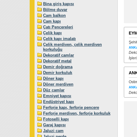
Bina giriş kapısı
Bölme duvar
Cam balkon
Cam kapı
Çatı Pencereleri
Çelik kapı
EYM
Çelik kapı imalatı
Şehi
Çelik merdiven, çelik merdiven
ANK
korkuluğu
Dekor
Dekoratif camlar
İşle
Dekoratif metal
Demir doğrama
Demir korkuluk
ANK
Döner kapı
Osti
Döner merdiven
ANK
Düz camlar
Deko
Emniyet kapısı
Endüstriyel kapı
Ferforje kapı, ferforje pencere
Ferforje merdiven, ferforje korkuluk
Fotoselli kapı
Garaj kapısı
Jaluzi cam
Jaluzi perde