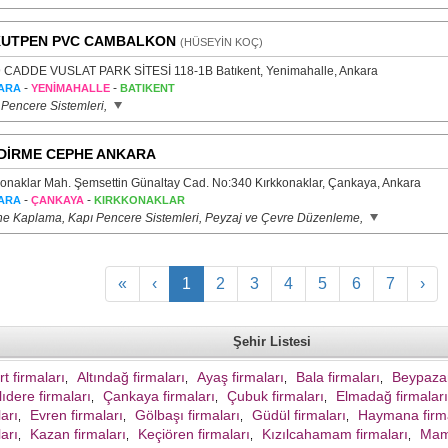
KUTPEN PVC CAMBALKON
(HÜSEYİN KOÇ)
 CADDE VUSLAT PARK SİTESİ 118-1B Batıkent, Yenimahalle, Ankara
-
-
ARA
YENİMAHALLE
BATIKENT
 Pencere Sistemleri,
DİRME CEPHE ANKARA
konaklar Mah. Şemsettin Günaltay Cad. No:340 Kırkkonaklar, Çankaya, Ankara
-
-
ARA
ÇANKAYA
KIRKKONAKLAR
e Kaplama, Kapı Pencere Sistemleri, Peyzaj ve Çevre Düzenleme,
«
‹
1
2
3
4
5
6
7
›
Şehir Listesi
t firmaları
Altındağ firmaları
Ayaş firmaları
Bala firmaları
Beypazar
,
,
,
,
ıdere firmaları
Çankaya firmaları
Çubuk firmaları
Elmadağ firmaları
,
,
,
ları
Evren firmaları
Gölbaşı firmaları
Güdül firmaları
Haymana firma
,
,
,
,
ları
Kazan firmaları
Keçiören firmaları
Kızılcahamam firmaları
Mama
,
,
,
,