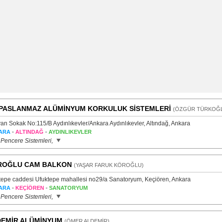
PASLANMAZ ALÜMİNYUM KORKULUK SİSTEMLERİ
(ÖZGÜR TÜRKOĞ
an Sokak No:115/B Aydınlıkevler/Ankara Aydınlıkevler, Altındağ, Ankara
-
-
ARA
ALTINDAĞ
AYDINLIKEVLER
 Pencere Sistemleri,
ROĞLU CAM BALKON
(YAŞAR FARUK KÖROĞLU)
tepe caddesi Ufuktepe mahallesi no29/a Sanatoryum, Keçiören, Ankara
-
-
ARA
KEÇİÖREN
SANATORYUM
 Pencere Sistemleri,
EMİR ALÜMİNYUM
(ÖMER ALDEMİR)