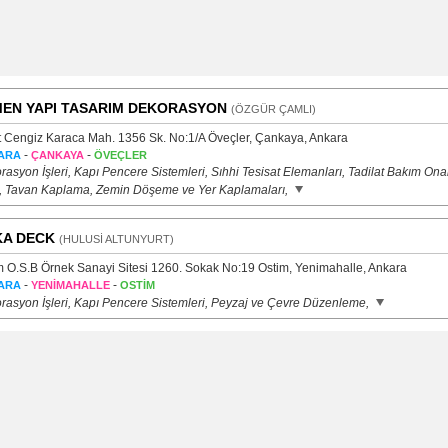
EN YAPI TASARIM DEKORASYON
(ÖZGÜR ÇAMLI)
t Cengiz Karaca Mah. 1356 Sk. No:1/A Öveçler, Çankaya, Ankara
-
-
ARA
ÇANKAYA
ÖVEÇLER
asyon İşleri, Kapı Pencere Sistemleri, Sıhhi Tesisat Elemanları, Tadilat Bakım Ona
ri, Tavan Kaplama, Zemin Döşeme ve Yer Kaplamaları,
A DECK
(HULUSİ ALTUNYURT)
m O.S.B Örnek Sanayi Sitesi 1260. Sokak No:19 Ostim, Yenimahalle, Ankara
-
-
ARA
YENİMAHALLE
OSTİM
rasyon İşleri, Kapı Pencere Sistemleri, Peyzaj ve Çevre Düzenleme,