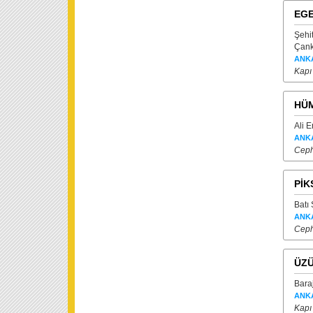
EGE
Şehi
Çank
ANK
Kapı
HÜ
Ali 
ANK
Ceph
PİK
Batı 
ANK
Ceph
ÜZ
Bara
ANK
Kapı