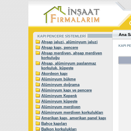
Ana S
KAPI PENCERE SİSTEMLERİ
Ahşap jaluzi, alüminyum jaluzi
KAPI P
Ahşap kapı, pencere
Ahşap merdiven, ahşap merdiven
korkuluğu
Ahşap, alüminyum paslanmaz
korkuluk, küpeşte
Akordeon kapı
Alüminyum bükme
Alüminyum doğrama
Alüminyum kapı ve pencere
Alüminyum Kepenk
Alüminyum küpeşte
Alüminyum merdiven
Alüminyum merdiven korkulukları
Amerikan kapı, amerikan panel kapı
Bahçe kapıları
Balkon korkulukları