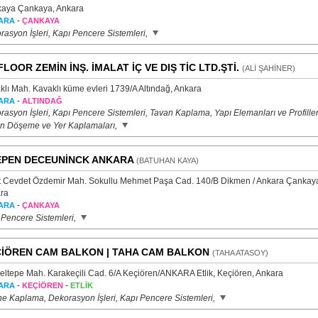
aya Çankaya, Ankara
-
ARA
ÇANKAYA
rasyon İşleri, Kapı Pencere Sistemleri,
FLOOR ZEMİN İNŞ. İMALAT İÇ VE DIŞ TİC LTD.ŞTİ.
(ALİ ŞAHİNER)
klı Mah. Kavaklı küme evleri 1739/A Altındağ, Ankara
-
ARA
ALTINDAĞ
asyon İşleri, Kapı Pencere Sistemleri, Tavan Kaplama, Yapı Elemanları ve Profiller
n Döşeme ve Yer Kaplamaları,
PEN DECEUNİNCK ANKARA
(BATUHAN KAYA)
t Cevdet Özdemir Mah. Sokullu Mehmet Paşa Cad. 140/B Dikmen / Ankara Çankay
ra
-
ARA
ÇANKAYA
 Pencere Sistemleri,
İÖREN CAM BALKON | TAHA CAM BALKON
(TAHA ATASOY)
eltepe Mah. Karakeçili Cad. 6/A Keçiören/ANKARA Etlik, Keçiören, Ankara
-
-
ARA
KEÇİÖREN
ETLİK
e Kaplama, Dekorasyon İşleri, Kapı Pencere Sistemleri,