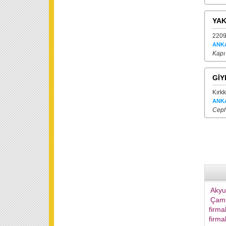
YA
2209
ANK
Kapı
GİY
Kırk
ANK
Ceph
Akyur
Çaml
firma
firma