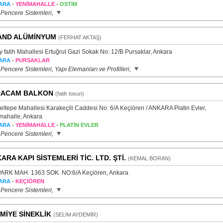
-
-
ARA
YENİMAHALLE
OSTİM
 Pencere Sistemleri,
AND ALÜMİNYUM
(FERHAT AKTAŞ)
 fatih Mahallesi Ertuğrul Gazi Sokak No: 12/B Pursaklar, Ankara
-
ARA
PURSAKLAR
Pencere Sistemleri, Yapı Elemanları ve Profilleri,
HACAM BALKON
(fatih tosun)
eltepe Mahallesi Karakeçili Caddesi No: 6/A Keçiören / ANKARA Platin Evler,
mahalle, Ankara
-
-
ARA
YENİMAHALLE
PLATİN EVLER
 Pencere Sistemleri,
ARA KAPI SİSTEMLERİ TİC. LTD. ŞTİ.
(KEMAL BORAN)
ARK MAH. 1363 SOK. NO:6/A Keçiören, Ankara
-
ARA
KEÇİÖREN
 Pencere Sistemleri,
MİYE SİNEKLİK
(SELİM AYDEMİR)