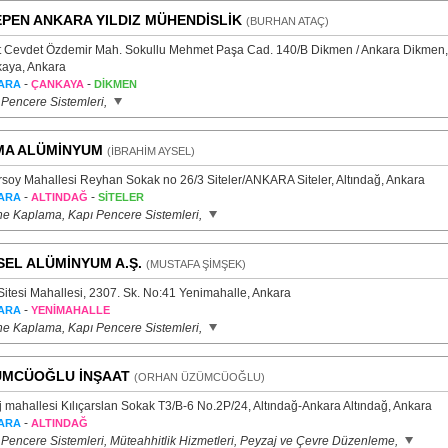
PEN ANKARA YILDIZ MÜHENDİSLİK
(BURHAN ATAÇ)
t Cevdet Özdemir Mah. Sokullu Mehmet Paşa Cad. 140/B Dikmen / Ankara Dikmen,
aya, Ankara
-
-
ARA
ÇANKAYA
DİKMEN
 Pencere Sistemleri,
MA ALÜMİNYUM
(İBRAHİM AYSEL)
Ersoy Mahallesi Reyhan Sokak no 26/3 Siteler/ANKARA Siteler, Altındağ, Ankara
-
-
ARA
ALTINDAĞ
SİTELER
e Kaplama, Kapı Pencere Sistemleri,
SEL ALÜMİNYUM A.Ş.
(MUSTAFA ŞİMŞEK)
Sitesi Mahallesi, 2307. Sk. No:41 Yenimahalle, Ankara
-
ARA
YENİMAHALLE
e Kaplama, Kapı Pencere Sistemleri,
ÜMCÜOĞLU İNŞAAT
(ORHAN ÜZÜMCÜOĞLU)
j mahallesi Kılıçarslan Sokak T3/B-6 No.2P/24, Altındağ-Ankara Altındağ, Ankara
-
ARA
ALTINDAĞ
 Pencere Sistemleri, Müteahhitlik Hizmetleri, Peyzaj ve Çevre Düzenleme,