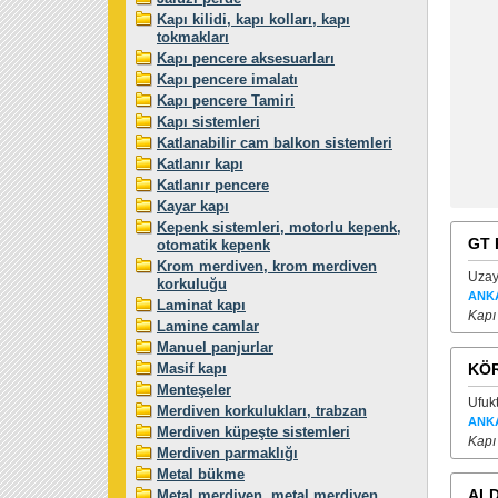
Kapı kilidi, kapı kolları, kapı
tokmakları
Kapı pencere aksesuarları
Kapı pencere imalatı
Kapı pencere Tamiri
Kapı sistemleri
Katlanabilir cam balkon sistemleri
Katlanır kapı
Katlanır pencere
Kayar kapı
Kepenk sistemleri, motorlu kepenk,
GT 
otomatik kepenk
Krom merdiven, krom merdiven
Uzay
korkuluğu
ANK
Laminat kapı
Kapı
Lamine camlar
Manuel panjurlar
Masif kapı
KÖ
Menteşeler
Ufuk
Merdiven korkulukları, trabzan
ANK
Merdiven küpeşte sistemleri
Kapı
Merdiven parmaklığı
Metal bükme
ALD
Metal merdiven, metal merdiven