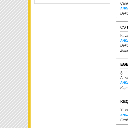
Çank
ANK
Deko
CS 
Kava
ANK
Dekor
Zemi
EGE
Şehi
Anka
ANK
Kapı
KEÇ
Yüks
ANK
Ceph