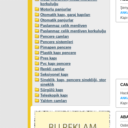
korkuluğu
Şeny
Motorlu panjurlar
ANK
Otomatik kapı, garaj kapıları
Kapı
Otomatik panjurlar
Paslanmaz çelik merdiven
Paslanmaz çelik merdiven korkuluğu
Pencere camları
Pencere sistemleri
Pimapen pencere
Plastik kapı pencere
Pres kapı
Pvc kapı pencere
Renkli camlar
Seksiyonel kapı
Sineklik, kapı, pencere sinekliği, stor
sineklik
CAM
Sürgülü kapı
Hacı
Teleskopik kapı
ANK
Yalıtım camları
Kapı
ABA
Osti