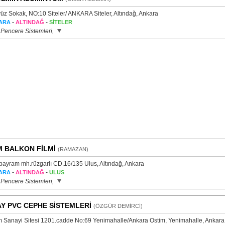
üz Sokak, NO:10 Siteler/ ANKARA Siteler, Altındağ, Ankara
-
-
ARA
ALTINDAĞ
SİTELER
 Pencere Sistemleri,
 BALKON FİLMİ
(RAMAZAN)
bayram mh.rüzgarlı CD.16/135 Ulus, Altındağ, Ankara
-
-
ARA
ALTINDAĞ
ULUS
 Pencere Sistemleri,
Y PVC CEPHE SİSTEMLERİ
(ÖZGÜR DEMİRCİ)
m Sanayi Sitesi 1201.cadde No:69 Yenimahalle/Ankara Ostim, Yenimahalle, Ankara