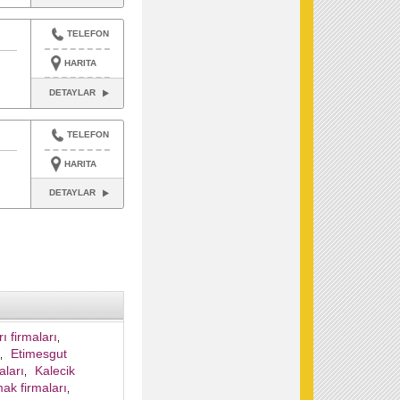
TELEFON
HARITA
DETAYLAR
TELEFON
HARITA
DETAYLAR
ı firmaları
,
Etimesgut
,
ları
Kalecik
,
k firmaları
,