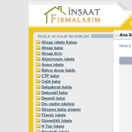
Ana S
İSKELE VE KALIP SİSTEMLERİ
Ahşap iskele Kalası
İSKELE 
Ahşap kalıp
Ahşap kiriş
Alüminyum iskele
Asma iskele
Bahçe duvar kalıbı
CTP kalıp
Çelik kalıp
Dalgakıran kalıbı
Dekoratif kalıp
Desenli kalıp
Dış cephe iskelesi
Döşeme kalıp sistemi
Flanşlı iskele
Güvenlikli İskele
H Tipi İskele
Hareketli iskele