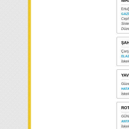
İBR
Ertu
GAZ
Ceph
Siste
Düze
ŞAH
Çarşı
ELAZ
İskel
YAV
Güze
HAT
İskel
ROT
GÜNE
ANT
İskel