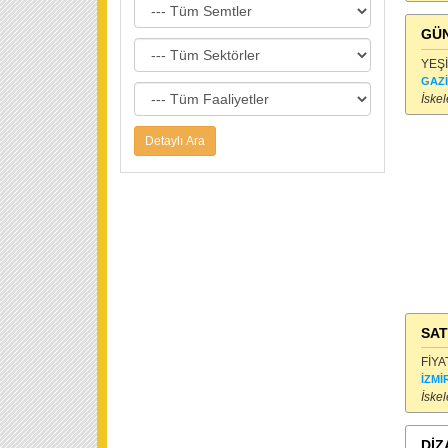
GÜ
YEŞİ
GAZ
İskel
SAT
FİYA
İZMİ
İskel
DİZ