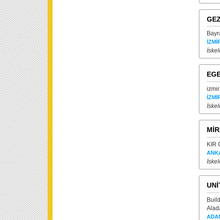
GEZ
Bayra
İZMİ
İskel
EG
izmir
İZMİ
İskel
MİR
KIR 
ANK
İskel
UNİ
Buil
Alad
ADA