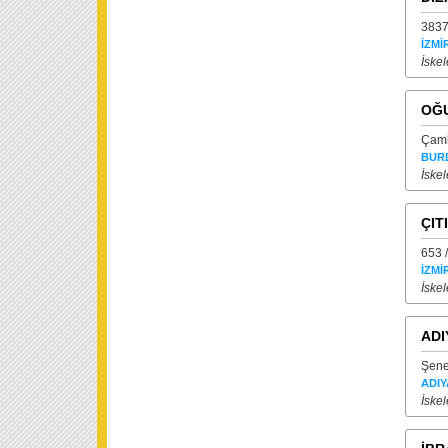
3837
İZMİ
İskel
OĞU
Çaml
BUR
İskel
ÇIT
653 
İZMİ
İskel
ADI
Şene
ADI
İskel