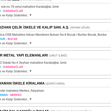
 sok.no.78 umut mahallesi Karabağlar, İzmir
-
R
KARABAĞLAR
e ve Kalıp Sistemleri,
ZHAN ÇELİK İSKELE VE KALIP SAN. A.Ş.
(AYHAN UĞUR)
ıca OSB Mahallesi Adnan Menderes Bulvarı No:8 Bucak / Burdur Bucak, Burdur
-
DUR
BUCAK
e ve Kalıp Sistemleri,
IR METAL YAPI ELEMANLARI
(UMUT İLBAĞ)
/3 Sokak No:4 Seyhan mahallesi Karabağlar, İzmir
-
R
KARABAĞLAR
e ve Kalıp Sistemleri,
YAMAN İSKELE KİRALAMA
(ŞÜKRÜ KARA)
vler mahalesi Merkez, Adıyaman
-
YAMAN
MERKEZ
e ve Kalıp Sistemleri,