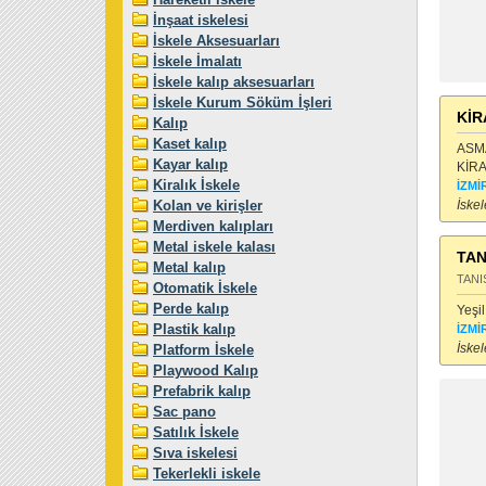
İnşaat iskelesi
İskele Aksesuarları
İskele İmalatı
İskele kalıp aksesuarları
İskele Kurum Söküm İşleri
KİR
Kalıp
Kaset kalıp
ASMA
Kayar kalıp
KİRA
Kiralık İskele
İZMİ
Kolan ve kirişler
İskel
Merdiven kalıpları
Metal iskele kalası
TAN
Metal kalıp
TANI
Otomatik İskele
Perde kalıp
Yeşi
Plastik kalıp
İZMİ
İskel
Platform İskele
Playwood Kalıp
Prefabrik kalıp
Sac pano
Satılık İskele
Sıva iskelesi
Tekerlekli iskele