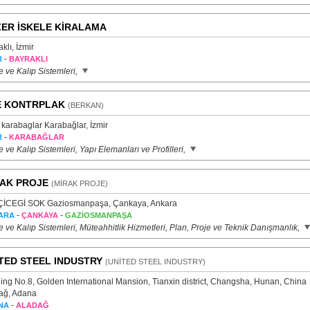
ER İSKELE KİRALAMA
klı, İzmir
-
R
BAYRAKLI
e ve Kalıp Sistemleri,
E KONTRPLAK
(BERKAN)
 karabaglar Karabağlar, İzmir
-
R
KARABAĞLAR
e ve Kalıp Sistemleri, Yapı Elemanları ve Profilleri,
AK PROJE
(MİRAK PROJE)
ÇİCEGİ SOK Gaziosmanpaşa, Çankaya, Ankara
-
-
ARA
ÇANKAYA
GAZİOSMANPAŞA
e ve Kalıp Sistemleri, Müteahhitlik Hizmetleri, Plan, Proje ve Teknik Danışmanlık,
TED STEEL INDUSTRY
(UNİTED STEEL INDUSTRY)
ding No.8, Golden International Mansion, Tianxin district, Changsha, Hunan, China
ağ, Adana
-
NA
ALADAĞ