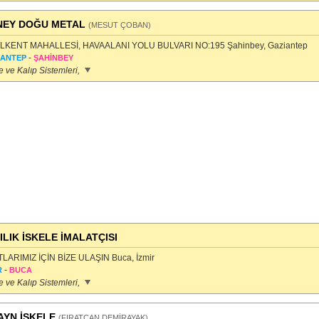
NEY DOĞU METAL
(MESUT ÇOBAN)
LKENT MAHALLESİ, HAVAALANI YOLU BULVARI NO:195 Şahinbey, Gaziantep
-
İANTEP
ŞAHİNBEY
e ve Kalıp Sistemleri,
ILIK İSKELE İMALATÇISI
TLARIMIZ İÇİN BİZE ULAŞIN Buca, İzmir
-
R
BUCA
e ve Kalıp Sistemleri,
AYN İSKELE
(FIRATCAN DEMİRAYAK)