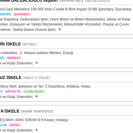
AHİM DALGACIOĞLU İNŞAAT
(İBRAHİM HALİL DALGACIOĞLU)
ğrul Gazi Mahallesi 189.065 Nolu Cadde B Blok İnşaat 19 BB Şahinbey, Gaziantep
-
İANTEP
ŞAHİNBEY
e Kaplama, Dekorasyon İşleri, Hazır Beton ve Beton Malzemeleri, İskele ve Kalıp
mleri, İzolasyon ve Yalıtım Malzemeleri, Müteahhitlik Hizmetleri, Peyzaj ve Çevre
nleme, Tadilat Bakım Onarım İşleri,
İN İSKELE
(VEYSEL)
 mahallesi , 2. Harput caddesi Merkez, Elazığ
-
IĞ
MERKEZ
e ve Kalıp Sistemleri,
UZ İSKELE
(YAVUZ S. POLAT)
lburç Mah. İpekyolu cd. No: 5 Güzelburç, Antakya, Hatay
-
-
AY
ANTAKYA
GÜZELBURÇ
e ve Kalıp Sistemleri,
A İSKELE
(RAHMİ TANRIVERDİ)
Ş MAH. 6065 SOKAK N:9 Kepez, Antalya
-
ALYA
KEPEZ
e ve Kalıp Sistemleri,