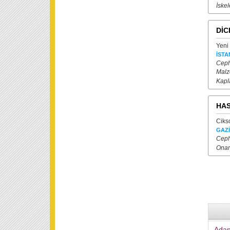
İskel
DİC
Yeni
İSTA
Cephe
Malze
Kapl
HAS
Ciks
GAZ
Cephe
Onarı
Adan