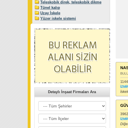
Teleskobik direk, teleskobik dikme
Tünel kalıp
Uzay İskele
Yüzer iskele sistemi
NAS
BULU
1144
İZMİ
İskel
Detaylı İnşaat Firmaları Ara
GÜVE
3962
İZMİ
Diğer