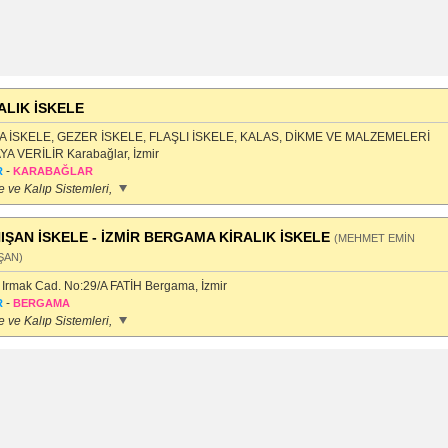
ALIK İSKELE
 İSKELE, GEZER İSKELE, FLAŞLI İSKELE, KALAS, DİKME VE MALZEMELERİ
YA VERİLİR Karabağlar, İzmir
-
R
KARABAĞLAR
e ve Kalıp Sistemleri,
IŞAN İSKELE - İZMİR BERGAMA KİRALIK İSKELE
(MEHMET EMİN
ŞAN)
l Irmak Cad. No:29/A FATİH Bergama, İzmir
-
R
BERGAMA
e ve Kalıp Sistemleri,