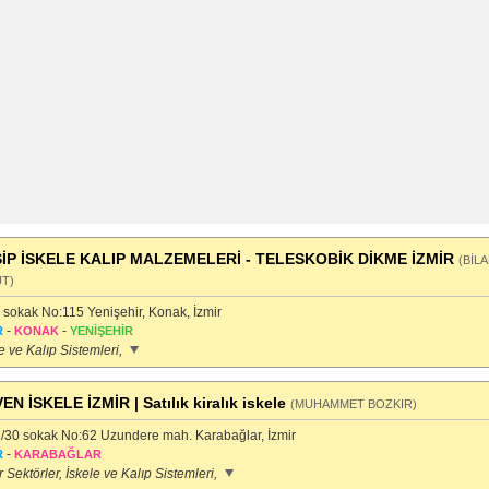
İP İSKELE KALIP MALZEMELERİ - TELESKOBİK DİKME İZMİR
(BİLA
T)
 sokak No:115 Yenişehir, Konak, İzmir
-
-
R
KONAK
YENİŞEHİR
e ve Kalıp Sistemleri,
N İSKELE İZMİR | Satılık kiralık iskele
(MUHAMMET BOZKIR)
/30 sokak No:62 Uzundere mah. Karabağlar, İzmir
-
R
KARABAĞLAR
 Sektörler, İskele ve Kalıp Sistemleri,