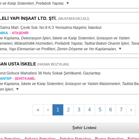
e ve Kalıp Sistemleri, Prefabrik Yapılar,
LELİ YAPI İNŞAAT LTD. ŞTİ.
(MUSTAFA DİCLELİ)
 Sahra Mah. Çevik Sok. No:8 K:3 Yenisahra Ataşehir, İstanbul
-
NBUL
ATAŞEHİR
 Kaplama, Dekorasyon İşleri, İskele ve Kalıp Sistemleri, İzolasyon ve Yalıtım
meleri, Müteahhitlik Hizmetleri, Prefabrik Yapılar, Tadilat Bakım Onarım İşleri, Tav
ama, Yapı Elemanları ve Profilleri, Zemin Döşeme ve Yer Kaplamaları,
AN USTA İSKELE
(HASAN BOZYILAN)
orut Golluce Mahallesi 36 Nolu Sokak Şehitkamil, Gaziantep
-
İANTEP
ŞEHİTKAMİL
 Kaplama, İskele ve Kalıp Sistemleri, İzolasyon ve Yalıtım Malzemeleri, Tadilat B
m İşleri,
«
‹
1
2
3
4
5
6
7
›
Şehir Listesi
a firmaları
Ankara firmaları
Antalya firmaları
Bursa firmaları
Eskişe