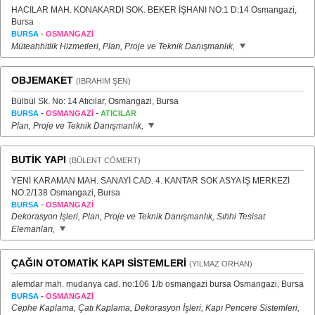
HACILAR MAH. KONAKARDI SOK. BEKER İŞHANI NO:1 D:14 Osmangazi,
Bursa
-
BURSA
OSMANGAZİ
Müteahhitlik Hizmetleri, Plan, Proje ve Teknik Danışmanlık,
OBJEMAKET
(İBRAHİM ŞEN)
Bülbül Sk. No: 14 Atıcılar, Osmangazi, Bursa
-
-
BURSA
OSMANGAZİ
ATICILAR
Plan, Proje ve Teknik Danışmanlık,
BUTİK YAPI
(BÜLENT CÖMERT)
YENİ KARAMAN MAH. SANAYİ CAD. 4. KANTAR SOK ASYA İŞ MERKEZİ
NO:2/138 Osmangazi, Bursa
-
BURSA
OSMANGAZİ
Dekorasyon İşleri, Plan, Proje ve Teknik Danışmanlık, Sıhhi Tesisat
Elemanları,
ÇAĞIN OTOMATİK KAPI SİSTEMLERİ
(YILMAZ ORHAN)
alemdar mah. mudanya cad. no:106 1/b osmangazi bursa Osmangazi, Bursa
-
BURSA
OSMANGAZİ
Cephe Kaplama, Çatı Kaplama, Dekorasyon İşleri, Kapı Pencere Sistemleri,