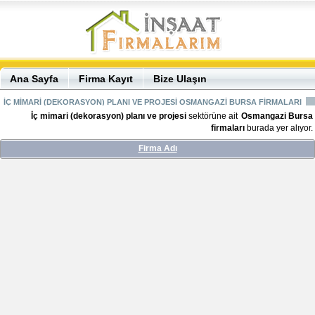
Ana Sayfa
Firma Kayıt
Bize Ulaşın
İÇ MİMARİ (DEKORASYON) PLANI VE PROJESİ OSMANGAZİ BURSA FİRMALARI
İç mimari (dekorasyon) planı ve projesi
sektörüne ait
Osmangazi Bursa
firmaları
burada yer alıyor.
Firma Adı