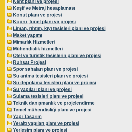
Kent planı ve projesi
Keşif ve Metraj hesaplaması
Konut planı ve projesi
Köprü, tünel planı ve projesi
Liman, rıhtım, kıyı tesisleri planı ve projesi
Maket yapımı
Mimarlık Hizmetleri
Mühendislik hizmetleri
Otel ve turistik tesislerin planı ve projesi
Ruhsat Projesi
Spor sahaları planı ve projesi
Su arıtma tesisleri planı ve projesi
Su depolama tesisleri planı ve projesi
Su yapıları planı ve projesi
Sulama tesisleri planı ve projesi
Teknik danışmanlık ve projelendirme
Temel mühendisliği planı ve projesi
Yapı Tasarım
Yeraltı yapıları planı ve projesi
Yerleşim planı ve projesi