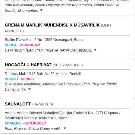
Danışmanlık, Prefabrik Yapılar, Tavan Kaplama, Yapı Elemanları ve Profilleri,
Yapı Kimyasalları, Zemin Döşeme ve Yer Kaplamaları, Zemin Etüdü ve
Sondaj Ekipmanları,
GRENA MİMARLIK MÜHENDİSLİK MÜŞAVİRLİK
(MERT
AYANOĞLU)
Buttim Plaza Kat:: 2 No: 1596 Osmangazi, Bursa
-
BURSA
OSMANGAZİ
Dekorasyon İşleri, Plan, Proje ve Teknik Danışmanlık,
HOCAOĞLU HAFRİYAT
(SÜLEYMAN DERE)
Deliktaş Mah.1946 Sok. No:29 Merkez, Denizli
-
DENİZLİ
MERKEZ
İş ve İnşaat Makinaları, Müteahhitlik Hizmetleri, Plan, Proje ve Teknik
Danışmanlık,
SAUNALOFT
(HAYRETTİN)
Adres : Adnan Kahveci Mahallesi Çalışlar Caddesi No : 27/B Gürpınar /
Beylikdüzü İstanbul Beylikdüzü, İstanbul
-
İSTANBUL
BEYLİKDÜZÜ
Plan, Proje ve Teknik Danışmanlık,