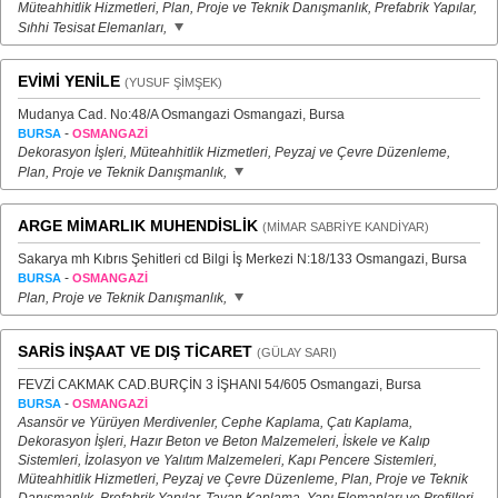
Müteahhitlik Hizmetleri, Plan, Proje ve Teknik Danışmanlık, Prefabrik Yapılar,
Sıhhi Tesisat Elemanları,
EVİMİ YENİLE
(YUSUF ŞİMŞEK)
Mudanya Cad. No:48/A Osmangazi Osmangazi, Bursa
-
BURSA
OSMANGAZİ
Dekorasyon İşleri, Müteahhitlik Hizmetleri, Peyzaj ve Çevre Düzenleme,
Plan, Proje ve Teknik Danışmanlık,
ARGE MİMARLIK MUHENDİSLİK
(MİMAR SABRİYE KANDİYAR)
Sakarya mh Kıbrıs Şehitleri cd Bilgi İş Merkezi N:18/133 Osmangazi, Bursa
-
BURSA
OSMANGAZİ
Plan, Proje ve Teknik Danışmanlık,
SARİS İNŞAAT VE DIŞ TİCARET
(GÜLAY SARI)
FEVZİ CAKMAK CAD.BURÇİN 3 İŞHANI 54/605 Osmangazi, Bursa
-
BURSA
OSMANGAZİ
Asansör ve Yürüyen Merdivenler, Cephe Kaplama, Çatı Kaplama,
Dekorasyon İşleri, Hazır Beton ve Beton Malzemeleri, İskele ve Kalıp
Sistemleri, İzolasyon ve Yalıtım Malzemeleri, Kapı Pencere Sistemleri,
Müteahhitlik Hizmetleri, Peyzaj ve Çevre Düzenleme, Plan, Proje ve Teknik