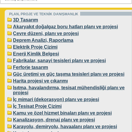
PLAN, PROJE VE TEKNİK DANIŞMANLIK
3D Tasarım
Akaryakıt doğalgaz boru hatları planı ve projesi
Çevre düzeni, planı ve projesi
Deprem Analizi, Raporlama
Elektrik Proje Çizimi
Enerji Kimlik Belgesi
Fabrikalar, sanayi tesisleri planı ve projesi
Ferforje tasarım
Güç üretimi ve güç taşıma tesisleri planı ve projesi
Harita projesi ve çıkarımı
Isıtma, havalandırma, tesisat mühendisliği planı ve
projesi
İç mimari (dekorasyon) planı ve projesi
İç Tesisat Proje Çizimi
Kamu ve özel hizmet binaları planı ve projesi
Kanalizasyon, drenaj planı ve projesi
Karayolu, demiryolu, havaalanı planı ve projesi