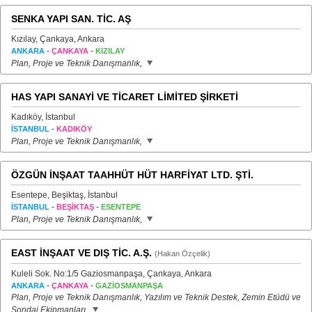
SENKA YAPI SAN. TİC. AŞ
Kızılay, Çankaya, Ankara
-
-
ANKARA
ÇANKAYA
KIZILAY
Plan, Proje ve Teknik Danışmanlık,
HAS YAPI SANAYİ VE TİCARET LİMİTED ŞİRKETİ
Kadıköy, İstanbul
-
İSTANBUL
KADIKÖY
Plan, Proje ve Teknik Danışmanlık,
ÖZGÜN İNŞAAT TAAHHÜT HÜT HARFİYAT LTD. ŞTİ.
Esentepe, Beşiktaş, İstanbul
-
-
İSTANBUL
BEŞİKTAŞ
ESENTEPE
Plan, Proje ve Teknik Danışmanlık,
EAST İNŞAAT VE DIŞ TİC. A.Ş.
(Hakan Özçelik)
Kuleli Sok. No:1/5 Gaziosmanpaşa, Çankaya, Ankara
-
-
ANKARA
ÇANKAYA
GAZİOSMANPAŞA
Plan, Proje ve Teknik Danışmanlık, Yazılım ve Teknik Destek, Zemin Etüdü ve
Sondaj Ekipmanları,