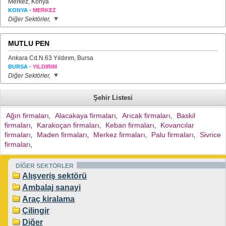
Merkez, Konya
-
KONYA
MERKEZ
Diğer Sektörler,
MUTLU PEN
Ankara Cd.N.63 Yıldırım, Bursa
-
BURSA
YILDIRIM
Diğer Sektörler,
Şehir Listesi
Ağın firmaları
Alacakaya firmaları
Arıcak firmaları
Baskil
,
,
,
firmaları
Karakoçan firmaları
Keban firmaları
Kovancılar
,
,
,
firmaları
Maden firmaları
Merkez firmaları
Palu firmaları
Sivrice
,
,
,
,
firmaları
,
DİĞER SEKTÖRLER
Alışveriş sektörü
Ambalaj sanayi
Araç kiralama
Çilingir
Diğer