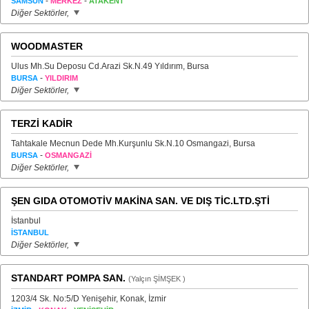
-
-
SAMSUN
MERKEZ
ATAKENT
Diğer Sektörler,
WOODMASTER
Ulus Mh.Su Deposu Cd.Arazi Sk.N.49 Yıldırım, Bursa
-
BURSA
YILDIRIM
Diğer Sektörler,
TERZİ KADİR
Tahtakale Mecnun Dede Mh.Kurşunlu Sk.N.10 Osmangazi, Bursa
-
BURSA
OSMANGAZİ
Diğer Sektörler,
ŞEN GIDA OTOMOTİV MAKİNA SAN. VE DIŞ TİC.LTD.ŞTİ
İstanbul
İSTANBUL
Diğer Sektörler,
STANDART POMPA SAN.
(Yalçın ŞİMŞEK )
1203/4 Sk. No:5/D Yenişehir, Konak, İzmir