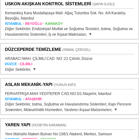
USKON AKIŞKAN KONTROL SİSTEMLERİ
(SAYIN İLGİLİ)
Kemankeş Kara Mustafapaşa Mah. Ağaç Tulumba Sok. No: 4/A Karaköy,
Beyoğlu, İstanbul
-
-
İSTANBUL
BEYOĞLU
KARAKÖY
Diğer Sektörler, Endüstriyel Mutfak ve Soğutma Tesisleri, Isıtma, Soğutma ve
Havalandırma Sistemleri, İş ve İnşaat Makinaları,
DÜZCEPERDE TEMİZLEME
(İSMAİL ÇERGEL)
ARABACI MAH. ÇİLİMLİ CAD. NO :21 Çilimli, Düzce
-
DÜZCE
ÇİLİMLİ
Diğer Sektörler,
ASLAN MEKANİK-YAPI
(YUNUS KATI)
FERHATPAŞA MAH.YEDİTEPER CAD.NO:3/1 Ataşehir, İstanbul
-
İSTANBUL
ATAŞEHİR
Diğer Sektörler, Isıtma, Soğutma ve Havalandırma Sistemleri, Kapı Pencere
Sistemleri, Müteahhitlik Hizmetleri, Yardımcı İnşaat Malzemeleri,
YAREN YAPI
(HÜSEYİN KARAMAN)
Yeni Mahalle Ataken Bulvarı No:108/1 Atakent, Merkez, Samsun