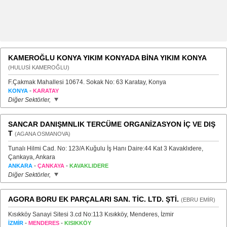
KAMEROĞLU KONYA YIKIM KONYADA BİNA YIKIM KONYA
(HULUSİ KAMEROĞLU)
F.Çakmak Mahallesi 10674. Sokak No: 63 Karatay, Konya
-
KONYA
KARATAY
Diğer Sektörler,
SANCAR DANIŞMNLIK TERCÜME ORGANİZASYON İÇ VE DIŞ
T
(AGANA OSMANOVA)
Tunalı Hilmi Cad. No: 123/A Kuğulu İş Hanı Daire:44 Kat 3 Kavaklıdere,
Çankaya, Ankara
-
-
ANKARA
ÇANKAYA
KAVAKLIDERE
Diğer Sektörler,
AGORA BORU EK PARÇALARI SAN. TİC. LTD. ŞTİ.
(EBRU EMİR)
Kısıkköy Sanayi Sitesi 3.cd No:113 Kısıkköy, Menderes, İzmir
-
-
İZMİR
MENDERES
KISIKKÖY