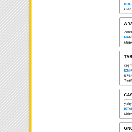
KOC
Plan
A Y
Zafe
MAN
Mütea
TAB
çeşm
İZMİ
İske
Tadil
CAS
yahy
İSTA
Mütea
GN