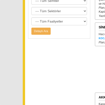
ve Ha
Plan,
Kapl
Yazı
SİN
Hacı
KOC
Plan
AKK
Kara