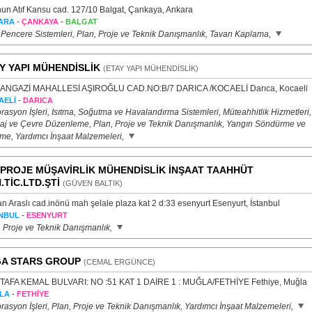
un Atıf Kansu cad. 127/10 Balgat, Çankaya, Ankara
-
-
ARA
ÇANKAYA
BALGAT
 Pencere Sistemleri, Plan, Proje ve Teknik Danışmanlık, Tavan Kaplama,
Y YAPI MÜHENDİSLİK
(ETAY YAPI MÜHENDİSLİK)
NGAZİ MAHALLESİ AŞIROĞLU CAD.NO:B/7 DARICA /KOCAELİ Darıca, Kocaeli
-
AELİ
DARICA
asyon İşleri, Isıtma, Soğutma ve Havalandırma Sistemleri, Müteahhitlik Hizmetleri,
aj ve Çevre Düzenleme, Plan, Proje ve Teknik Danışmanlık, Yangın Söndürme ve
me, Yardımcı İnşaat Malzemeleri,
PROJE MÜŞAVİRLİK MÜHENDİSLİK İNŞAAT TAAHHÜT
.TİC.LTD.ŞTİ
(GÜVEN BALTIK)
 Araslı cad.inönü mah şelale plaza kat 2 d:33 esenyurt Esenyurt, İstanbul
-
NBUL
ESENYURT
, Proje ve Teknik Danışmanlık,
A STARS GROUP
(CEMAL ERGÜNCE)
AFA KEMAL BULVARI: NO :51 KAT 1 DAİRE 1 : MUĞLA/FETHİYE Fethiye, Muğla
-
LA
FETHİYE
asyon İşleri, Plan, Proje ve Teknik Danışmanlık, Yardımcı İnşaat Malzemeleri,