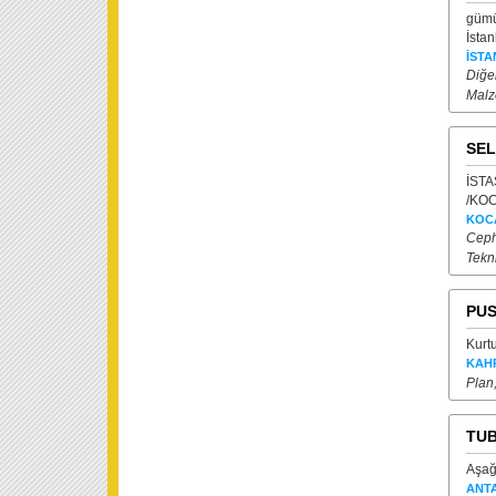
gümü
İstan
İSTA
Diğer
Malz
SEL
İSTA
/KOC
KOC
Cephe
Tekn
PUS
Kurt
KAH
Plan
TUB
Aşağ
ANT