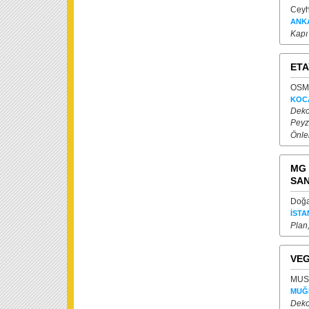
Ceyh
ANK
Kapı
ETA
OSMA
KOC
Dekor
Peyz
Önle
MG 
SAN
Doğan
İSTA
Plan
VEG
MUST
MUĞ
Dekor