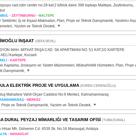
şsuyu cad.odin center no:28 kat:2 b/blok daire 398 topkapı Maltepe, Zeytinburnu,
bul
-
-
NBUL
ZEYTİNBURNU
MALTEPE
 Sektörler, İş ve İnşaat Makinaları, Plan, Proje ve Teknik Danışmanlık, Yardımcı İnş
emeleri, Yazılım ve Teknik Destek,
İMOĞLU İNŞAAT
(SEFA SEVİL)
SYON MAH. MITHAT PAŞA CAD. SK APARTMANI NO :51 KAT:2/2 KARTEPE
AELİ Kartepe, Kocaeli
-
AELİ
KARTEPE
 Kaplama, İzolasyon ve Yalıtım Malzemeleri, Müteahhitlik Hizmetleri, Plan, Proje 
ik Danışmanlık,
ULA ELEKTRİK PROJE VE UYGULAMA
(EVREN CERENOĞLU)
uluş Mahallesi Vahit Orçan Caddesi No:9 Merkez, Kahramanmaraş
-
RAMANMARAŞ
MERKEZ
, Proje ve Teknik Danışmanlık, Yazılım ve Teknik Destek,
A DURAL PEYZAJ MİMARLIĞI VE TASARIM OFİSİ
(TUBA DURAL)
ı Hisar Mh. Gülveren Cd. 4539 Sk. No:16 Manavgat, Antalya
-
ALYA
MANAVGAT