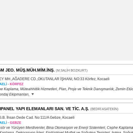
M JEO. MÜŞ.MÜH.MİM.İNŞ.
(M.SALİH BOZKURT)
Y MH.,AĞADERE CD.,OKUTANLAR İŞHANI, NO:33 Körfez, Kocaeli
-
AELİ
KÖRFEZ
e Kaplama, Müteahhitlik Hizmetleri, Plan, Proje ve Teknik Danışmanlık, Zemin Etü
ondaj Ekipmanları,
PANEL YAPI ELEMANLARI SAN. VE TİC. A.Ş.
(BEDRİ ASATEKİN)
S.B. İhsan Dede Cad. No:111/A Gebze, Kocaeli
-
AELİ
GEBZE
sör ve Yürüyen Merdivenler, Bina Otomasyon ve Enerji Sistemleri, Cephe Kaplama
 Kaplama, Dekorasyon İşleri, Endüstriyel Mutfak ve Soğutma Tesisleri, Isıtma, Soğu