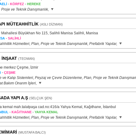
-
-
AELİ
KÖRFEZ
HEREKE
, Proje ve Teknik Danışmanlık,
API MÜTEAHHİTLİK
(ASLI DİZMAN)
r Mahallesi Büyükhan No 115, Salihli Manisa Salihli, Manisa
-
İSA
SALİHLİ
hhitlik Hizmetleri, Plan, Proje ve Teknik Danışmanlık, Prefabrik Yapılar,
 İNŞAAT
(TEOMAN)
e merkez Çeşme, İzmir
-
R
ÇEŞME
le ve Kalıp Sistemleri, Peyzaj ve Çevre Düzenleme, Plan, Proje ve Teknik Danışmanl
at Bakım Onarım İşleri,
ADA YAPI A.Ş
(SELÇUK ŞEN)
a kemal mah.talatpaşa cad.no:416/a Yahya Kemal, Kağıthane, İstanbul
-
-
NBUL
KAĞITHANE
YAHYA KEMAL
hhitlik Hizmetleri, Plan, Proje ve Teknik Danışmanlık, Prefabrik Yapılar,
CMİMARİ
(MUSTAFA BALCI)