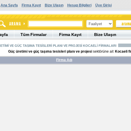
Ana Sayfa
Firma Kayıt
Bize Ulaşın
Hesap Bilgileri
Üye Girişi
ayfa
Tüm Firmalar
Firma Kayıt
Bize Ulaşın
ETİMİ VE GÜÇ TAŞIMA TESİSLERİ PLANI VE PROJESİ KOCAELİ FİRMALARI
Güç üretimi ve güç taşıma tesisleri planı ve projesi
sektörüne ait
Kocaeli f
Firma Adı