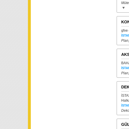
Müte
KON
gfve 
İSTA
Plan
AKS
BAHA
İSTA
Plan
DEK
İST
Halk
İSTA
Deko
GÜL