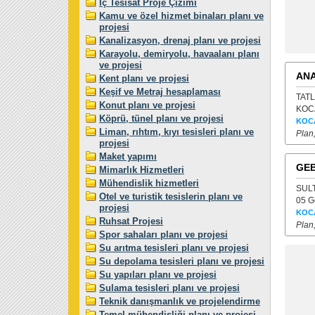
İç Tesisat Proje Çizimi
Kamu ve özel hizmet binaları planı ve
projesi
Kanalizasyon, drenaj planı ve projesi
Karayolu, demiryolu, havaalanı planı
ve projesi
ANA
Kent planı ve projesi
Keşif ve Metraj hesaplaması
TATL
Konut planı ve projesi
KOCA
Köprü, tünel planı ve projesi
KOC
Liman, rıhtım, kıyı tesisleri planı ve
Plan
projesi
Maket yapımı
GEB
Mimarlık Hizmetleri
Mühendislik hizmetleri
SULT
Otel ve turistik tesislerin planı ve
05 G
projesi
KOC
Ruhsat Projesi
Plan
Spor sahaları planı ve projesi
Su arıtma tesisleri planı ve projesi
Su depolama tesisleri planı ve projesi
Su yapıları planı ve projesi
Sulama tesisleri planı ve projesi
Teknik danışmanlık ve projelendirme
Temel mühendisliği planı ve projesi