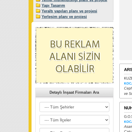
Yapı Tasarım
Yeraltı yapıları planı ve projesi
Yerleşim planı ve projesi
ARS
KUZE
KOC
Ceph
Detaylı İnşaat Firmaları Ara
ve S
NUH
G.O.
KOC
Asan
Çatı