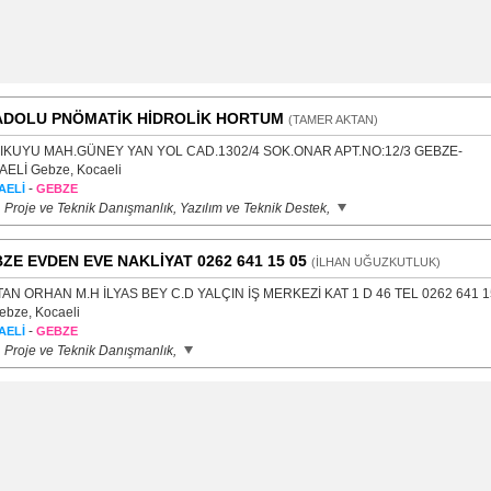
DOLU PNÖMATİK HİDROLİK HORTUM
(TAMER AKTAN)
IKUYU MAH.GÜNEY YAN YOL CAD.1302/4 SOK.ONAR APT.NO:12/3 GEBZE-
ELİ Gebze, Kocaeli
-
AELİ
GEBZE
, Proje ve Teknik Danışmanlık, Yazılım ve Teknik Destek,
ZE EVDEN EVE NAKLİYAT 0262 641 15 05
(İLHAN UĞUZKUTLUK)
AN ORHAN M.H İLYAS BEY C.D YALÇIN İŞ MERKEZİ KAT 1 D 46 TEL 0262 641 1
ebze, Kocaeli
-
AELİ
GEBZE
, Proje ve Teknik Danışmanlık,