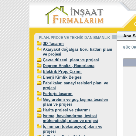
Ana S
PLAN, PROJE VE TEKNİK DANIŞMANLIK
3D Tasarım
GÜÇ ÜR
Akaryakıt doğalgaz boru hatları planı
ve projesi
Çevre düzeni, planı ve projesi
Deprem Analizi, Raporlama
Elektrik Proje Çizimi
Enerji Kimlik Belgesi
Fabrikalar, sanayi tesisleri planı ve
projesi
Ferforje tasarım
Güç üretimi ve güç taşıma tesisleri
planı ve projesi
Harita projesi ve çıkarımı
Isıtma, havalandırma, tesisat
mühendisliği planı ve projesi
İç mimari (dekorasyon) planı ve
projesi