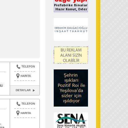
TELEFON
HARITA
dü
DETAYLAR
TELEFON
HARITA
,
tma