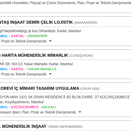
ahhitlik Hizmetleri, Peyzaj ve Çevre Düzenleme, Plan, Proje ve Teknik Danışmanlık
TAŞ İNŞAAT DEMİR ÇELİK LOJİSTİK
(AAAAAAADSD)
gf htejddfnmkjögj çk bsz Orhantepe, Kartal, İstanbul
-
-
NBUL
KARTAL
ORHANTEPE
, Proje ve Teknik Danışmanlık,
 HARİTA MÜHENDİSLİK MİMARLIK
(GÜNEŞ AYDIN)
R SK. NO:1/1 Yukarı Mahalle, Kartal, İstanbul
-
-
NBUL
KARTAL
YUKARI MAHALLE
, Proje ve Teknik Danışmanlık,
OREVİ İÇ MİMARİ TASARIM UYGULAMA
(ONUR KAN)
ASYON MAH 1421 SK DİVAN RESIDENCE B2 BLOK DAİRE: 37 KÜÇÜKÇEKMECE
alı, Küçükçekmece, İstanbul
-
-
NBUL
KÜÇÜKÇEKMECE
HALKALI
rasyon İşleri, Plan, Proje ve Teknik Danışmanlık,
 MÜHENDİSLİK İNŞAAT
(SİNAN KAHRAMANER)