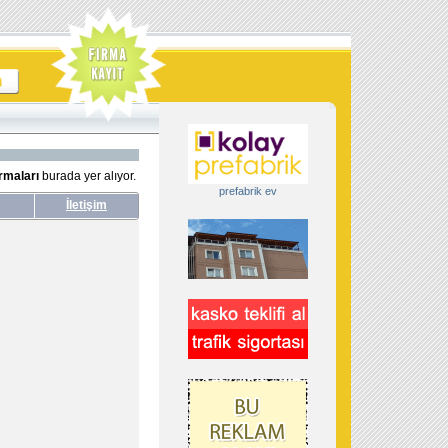
irmaları
burada yer alıyor.
prefabrik ev
İletişim