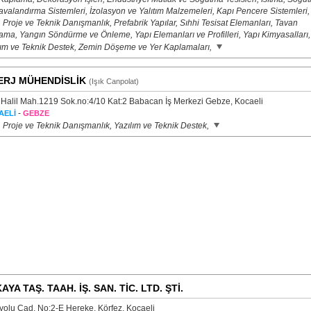
valandırma Sistemleri, İzolasyon ve Yalıtım Malzemeleri, Kapı Pencere Sistemleri,
 Proje ve Teknik Danışmanlık, Prefabrik Yapılar, Sıhhi Tesisat Elemanları, Tavan
ama, Yangın Söndürme ve Önleme, Yapı Elemanları ve Profilleri, Yapı Kimyasalları,
lım ve Teknik Destek, Zemin Döşeme ve Yer Kaplamaları,
ERJ MÜHENDİSLİK
(Işık Canpolat)
 Halil Mah.1219 Sok.no:4/10 Kat:2 Babacan İş Merkezi Gebze, Kocaeli
-
AELİ
GEBZE
, Proje ve Teknik Danışmanlık, Yazılım ve Teknik Destek,
AYA TAŞ. TAAH. İŞ. SAN. TİC. LTD. ŞTİ.
yolu Cad. No:2-E Hereke, Körfez, Kocaeli