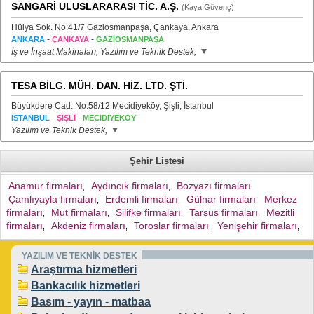
SANGARİ ULUSLARARASI TİC. A.Ş.
(Kaya Güvenç)
Hülya Sok. No:41/7 Gaziosmanpaşa, Çankaya, Ankara
-
-
ANKARA
ÇANKAYA
GAZİOSMANPAŞA
İş ve İnşaat Makinaları, Yazılım ve Teknik Destek,
TESA BİLG. MÜH. DAN. HİZ. LTD. ŞTİ.
Büyükdere Cad. No:58/12 Mecidiyeköy, Şişli, İstanbul
-
-
İSTANBUL
ŞİŞLİ
MECİDİYEKÖY
Yazılım ve Teknik Destek,
Şehir Listesi
Anamur firmaları
Aydıncık firmaları
Bozyazı firmaları
,
,
,
Çamlıyayla firmaları
Erdemli firmaları
Gülnar firmaları
Merkez
,
,
,
firmaları
Mut firmaları
Silifke firmaları
Tarsus firmaları
Mezitli
,
,
,
,
firmaları
Akdeniz firmaları
Toroslar firmaları
Yenişehir firmaları
,
,
,
,
YAZILIM VE TEKNİK DESTEK
Araştırma hizmetleri
Bankacılık hizmetleri
Basım - yayın - matbaa