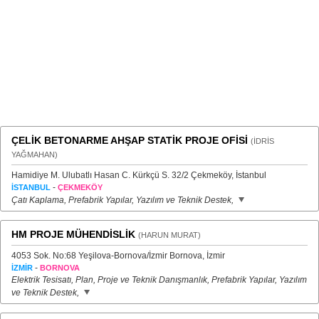
ÇELİK BETONARME AHŞAP STATİK PROJE OFİSİ
(İDRİS
YAĞMAHAN)
Hamidiye M. Ulubatlı Hasan C. Kürkçü S. 32/2 Çekmeköy, İstanbul
-
İSTANBUL
ÇEKMEKÖY
Çatı Kaplama, Prefabrik Yapılar, Yazılım ve Teknik Destek,
HM PROJE MÜHENDİSLİK
(HARUN MURAT)
4053 Sok. No:68 Yeşilova-Bornova/İzmir Bornova, İzmir
-
İZMİR
BORNOVA
Elektrik Tesisatı, Plan, Proje ve Teknik Danışmanlık, Prefabrik Yapılar, Yazılım
ve Teknik Destek,