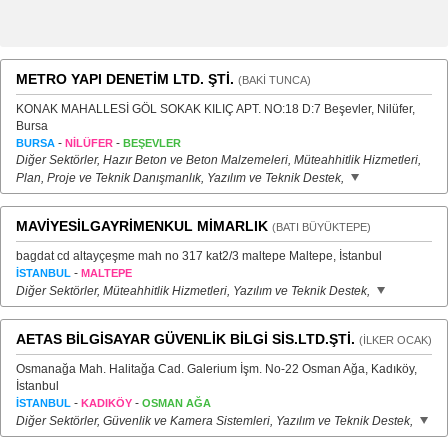
METRO YAPI DENETİM LTD. ŞTİ.
(BAKİ TUNCA)
KONAK MAHALLESİ GÖL SOKAK KILIÇ APT. NO:18 D:7 Beşevler, Nilüfer,
Bursa
-
-
BURSA
NİLÜFER
BEŞEVLER
Diğer Sektörler, Hazır Beton ve Beton Malzemeleri, Müteahhitlik Hizmetleri,
Plan, Proje ve Teknik Danışmanlık, Yazılım ve Teknik Destek,
MAVİYESİLGAYRİMENKUL MİMARLIK
(BATI BÜYÜKTEPE)
bagdat cd altayçeşme mah no 317 kat2/3 maltepe Maltepe, İstanbul
-
İSTANBUL
MALTEPE
Diğer Sektörler, Müteahhitlik Hizmetleri, Yazılım ve Teknik Destek,
AETAS BİLGİSAYAR GÜVENLİK BİLGİ SİS.LTD.ŞTİ.
(İLKER OCAK)
Osmanağa Mah. Halitağa Cad. Galerium İşm. No-22 Osman Ağa, Kadıköy,
İstanbul
-
-
İSTANBUL
KADIKÖY
OSMAN AĞA
Diğer Sektörler, Güvenlik ve Kamera Sistemleri, Yazılım ve Teknik Destek,