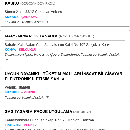
KASKO
(BERKCAN DEMİRKOL)
Sümer 2.sok 33/12 Çankaya, Ankara
-
ANKARA
ÇANKAYA
Yazılım ve Teknik Destek,
MARS MİMARLIK TASARIM
(RAFET SAVRANOGLU)
Babalık Mah. Vatan Cad. Selay işhanı Kat:4 No:407 Selçuklu, Konya
-
KONYA
SELÇUKLU
Dekorasyon İşleri, Peyzaj ve Çevre Düzenleme, Yazılım ve Teknik Destek,
UYGUN DAYANIKLI TÜKETİM MALLARI İNŞAAT BİLGİSAYAR
ELEKTRONİK İLETİŞİM SAN. V
Pendik, İstanbul
-
İSTANBUL
PENDİK
Yazılım ve Teknik Destek,
SMS TASARIM PROJE UYGULAMA
(Selman Özlü)
Kahramanmaraş Cad. Kalekapı No:126 Merkez, Trabzon
-
TRABZON
MERKEZ