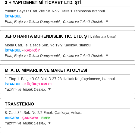
3 H YAPI DENETİMİ TİCARET LTD. ŞTİ.
Yıldırm Bayazıt Cad. Zile Sk. No:2 Daire:1 Yenibosna İstanbul
İSTANBUL
Plan, Proje ve Teknik Danışmanlık, Yazılım ve Teknik Destek,
JEFO HARİTA MÜHENDİSLİK TİC. LTD. ŞTİ.
(Mustafa Uysal)
Moda Cad. Tellalzade Sok. No:19/2 Kadıköy, İstanbul
-
İSTANBUL
KADIKÖY
Plan, Proje ve Teknik Danışmanlık, Yazılım ve Teknik Destek,
M. A. D. MİMARLIK VE MAKET ATÖLYESİ
1. Etap 1. Bölge B-03 Blok D:27-28 Halkalı Küçükçekmece, İstanbul
-
İSTANBUL
KÜÇÜKÇEKMECE
Yazılım ve Teknik Destek,
TRANSTEKNO
8. Cad. 84. Sok. No:2/2 Emek, Çankaya, Ankara
-
-
ANKARA
ÇANKAYA
EMEK
Yazılım ve Teknik Destek,