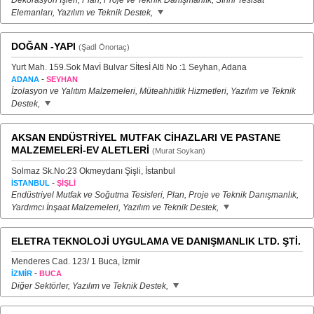
Dekorasyon İşleri, Plan, Proje ve Teknik Danışmanlık, Sıhhi Tesisat
Elemanları, Yazılım ve Teknik Destek,
DOĞAN -YAPI
(Şadİ Önortaç)
Yurt Mah. 159.Sok Mavİ Bulvar Sİtesİ Alti No :1 Seyhan, Adana
-
ADANA
SEYHAN
İzolasyon ve Yalıtım Malzemeleri, Müteahhitlik Hizmetleri, Yazılım ve Teknik
Destek,
AKSAN ENDÜSTRİYEL MUTFAK CİHAZLARI VE PASTANE
MALZEMELERİ-EV ALETLERİ
(Murat Soykan)
Solmaz Sk.No:23 Okmeydanı Şişli, İstanbul
-
İSTANBUL
ŞİŞLİ
Endüstriyel Mutfak ve Soğutma Tesisleri, Plan, Proje ve Teknik Danışmanlık,
Yardımcı İnşaat Malzemeleri, Yazılım ve Teknik Destek,
ELETRA TEKNOLOJİ UYGULAMA VE DANIŞMANLIK LTD. ŞTİ.
Menderes Cad. 123/ 1 Buca, İzmir
-
İZMİR
BUCA
Diğer Sektörler, Yazılım ve Teknik Destek,