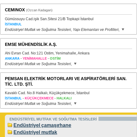
CEMINOX
(Ozcan Kadagan)
Gümüssuyu Cad.işik San.Sitesi 21/B Topkapi İstanbul
İSTANBUL
Endüstriyel Mutfak ve Soğutma Tesisleri, Yapı Elemanları ve Profilleri,
EMSE MÜHENDİSLİK A.Ş.
Ahi Evran Cad. No:121 Ostim, Yenimahalle, Ankara
-
-
ANKARA
YENİMAHALLE
OSTİM
Endüstriyel Mutfak ve Soğutma Tesisleri,
PEMSAN ELEKTRİK MOTORLARI VE ASPİRATÖRLERİ SAN.
TİC. LTD. ŞTİ.
Kavaklı Cad. No.8 Halkalı, Küçükçekmece, İstanbul
-
-
İSTANBUL
KÜÇÜKÇEKMECE
HALKALI
Endüstriyel Mutfak ve Soğutma Tesisleri,
ENDÜSTRİYEL MUTFAK VE SOĞUTMA TESİSLERİ
Endüstriyel çamaşırhane
Endüstriyel mutfak