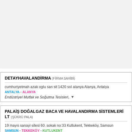
DETAYHAVALANDİRMA
(FİRMA SAHİBİ)
cumhuriyetmah azak oglu san sit 1420 sol alanya Alanya, Antalya
-
ANTALYA
ALANYA
Endüstriyel Mutfak ve Soğutma Tesisleri,
PALAİŞ DOĞALGAZ BACA VE HAVALANDIRMA SİSTEMLERİ
LT
(ŞÜKRÜ PALA)
19 mayıs sanayi sitesi 60. sokak no:33 Kutlukent, Tekkeköy, Samsun
-
-
SAMSUN
TEKKEKÖY
KUTLUKENT