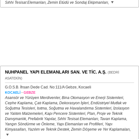
Sıhhi Tesisat Elemanları, Zemin Etüdü ve Sondaj Ekipmanları,
NUHPANEL YAPI ELEMANLARI SAN. VE TİC. A.Ş.
(BEDRİ
ASATEKİN)
G.O.S.B. İhsan Dede Cad. No:111/A Gebze, Kocaeli
-
KOCAELİ
GEBZE
Asansör ve Yürüyen Merdivenler, Bina Otomasyon ve Enerji Sistemleri,
Cephe Kaplama, Çatı Kaplama, Dekorasyon İşleri, Endüstriyel Mutfak ve
Soğutma Tesisleri, Isıtma, Soğutma ve Havalandırma Sistemleri, İzolasyon
ve Yalıtım Malzemeleri, Kapı Pencere Sistemleri, Plan, Proje ve Teknik
Danışmanlık, Prefabrik Yapılar, Sıhhi Tesisat Elemanları, Tavan Kaplama,
Yangın Söndürme ve Önleme, Yapı Elemanları ve Profilleri, Yapı
Kimyasalları, Yazılım ve Teknik Destek, Zemin Döşeme ve Yer Kaplamaları,