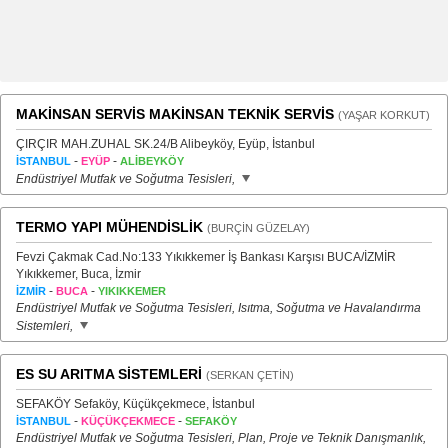
MAKİNSAN SERVİS MAKİNSAN TEKNİK SERVİS
(YAŞAR KORKUT)
ÇIRÇIR MAH.ZUHAL SK.24/B Alibeyköy, Eyüp, İstanbul
-
-
İSTANBUL
EYÜP
ALİBEYKÖY
Endüstriyel Mutfak ve Soğutma Tesisleri,
TERMO YAPI MÜHENDİSLİK
(BURÇİN GÜZELAY)
Fevzi Çakmak Cad.No:133 Yıkıkkemer İş Bankası Karşısı BUCA/İZMİR
Yıkıkkemer, Buca, İzmir
-
-
İZMİR
BUCA
YIKIKKEMER
Endüstriyel Mutfak ve Soğutma Tesisleri, Isıtma, Soğutma ve Havalandırma
Sistemleri,
ES SU ARITMA SİSTEMLERİ
(SERKAN ÇETİN)
SEFAKÖY Sefaköy, Küçükçekmece, İstanbul
-
-
İSTANBUL
KÜÇÜKÇEKMECE
SEFAKÖY
Endüstriyel Mutfak ve Soğutma Tesisleri, Plan, Proje ve Teknik Danışmanlık,