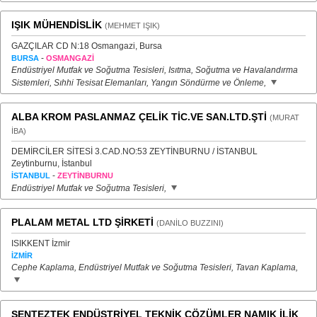
IŞIK MÜHENDİSLİK
(MEHMET IŞIK)
GAZÇILAR CD N:18 Osmangazi, Bursa
-
BURSA
OSMANGAZİ
Endüstriyel Mutfak ve Soğutma Tesisleri, Isıtma, Soğutma ve Havalandırma
Sistemleri, Sıhhi Tesisat Elemanları, Yangın Söndürme ve Önleme,
ALBA KROM PASLANMAZ ÇELİK TİC.VE SAN.LTD.ŞTİ
(MURAT
İBA)
DEMİRCİLER SİTESİ 3.CAD.NO:53 ZEYTİNBURNU / İSTANBUL
Zeytinburnu, İstanbul
-
İSTANBUL
ZEYTİNBURNU
Endüstriyel Mutfak ve Soğutma Tesisleri,
PLALAM METAL LTD ŞİRKETİ
(DANİLO BUZZINI)
ISIKKENT İzmir
İZMİR
Cephe Kaplama, Endüstriyel Mutfak ve Soğutma Tesisleri, Tavan Kaplama,
SENTEZTEK ENDÜSTRİYEL TEKNİK ÇÖZÜMLER NAMIK İLİK