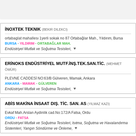
İNOXTEK TEKNIK
(BEKIR DILEKCI)
ortabaglat mahallesı 1yerli sokak no 87 Ortabağlar Mah., Yıldırım, Bursa
-
-
BURSA
YILDIRIM
ORTABAĞLAR MAH.
Endüstriyel Mutfak ve Soğutma Tesisleri,
ERİNOKS ENDÜSTRİYEL MUTF.İNŞ.TEK.SAN.TİC.
(MEHMET
ÖMÜR)
PLEVNE CADDESİ NO:63/B Gülveren, Mamak, Ankara
-
-
ANKARA
MAMAK
GÜLVEREN
Endüstriyel Mutfak ve Soğutma Tesisleri,
ABİS MAKİNA İNSAAT DIŞ. TİC. SAN. AS
(YILMAZ KAZI)
Evkaf Mah.Arslan Aydinlik cad.No:172/A Fatsa, Ordu
-
ORDU
FATSA
Endüstriyel Mutfak ve Soğutma Tesisleri, Isıtma, Soğutma ve Havalandırma
Sistemleri, Yangın Söndürme ve Önleme,