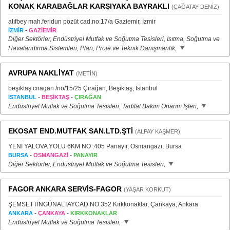
KONAK KARABAĞLAR KARŞIYAKA BAYRAKLI
(ÇAĞATAY DENİZ)
atıfbey mah.feridun pözüt cad.no:17/a Gaziemir, İzmir
-
İZMİR
GAZİEMİR
Diğer Sektörler, Endüstriyel Mutfak ve Soğutma Tesisleri, Isıtma, Soğutma ve
Havalandırma Sistemleri, Plan, Proje ve Teknik Danışmanlık,
AVRUPA NAKLİYAT
(METİN)
beşiktaş cıragan /no/15/25 Çırağan, Beşiktaş, İstanbul
-
-
İSTANBUL
BEŞİKTAŞ
ÇIRAĞAN
Endüstriyel Mutfak ve Soğutma Tesisleri, Tadilat Bakım Onarım İşleri,
EKOSAT END.MUTFAK SAN.LTD.ŞTİ
(ALPAY KAŞMER)
YENİ YALOVA YOLU 6KM NO :405 Panayır, Osmangazi, Bursa
-
-
BURSA
OSMANGAZİ
PANAYIR
Diğer Sektörler, Endüstriyel Mutfak ve Soğutma Tesisleri,
FAGOR ANKARA SERVİS-FAGOR
(YAŞAR KORKUT)
ŞEMSETTİNGÜNALTAYCAD NO:352 Kırkkonaklar, Çankaya, Ankara
-
-
ANKARA
ÇANKAYA
KIRKKONAKLAR
Endüstriyel Mutfak ve Soğutma Tesisleri,