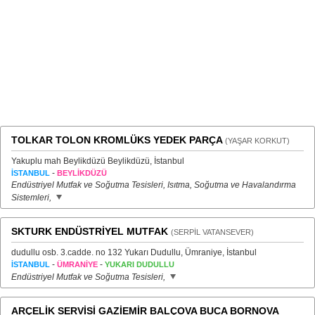
TOLKAR TOLON KROMLÜKS YEDEK PARÇA
(YAŞAR KORKUT)
Yakuplu mah Beylikdüzü Beylikdüzü, İstanbul
-
İSTANBUL
BEYLİKDÜZÜ
Endüstriyel Mutfak ve Soğutma Tesisleri, Isıtma, Soğutma ve Havalandırma
Sistemleri,
SKTURK ENDÜSTRİYEL MUTFAK
(SERPİL VATANSEVER)
dudullu osb. 3.cadde. no 132 Yukarı Dudullu, Ümraniye, İstanbul
-
-
İSTANBUL
ÜMRANİYE
YUKARI DUDULLU
Endüstriyel Mutfak ve Soğutma Tesisleri,
ARÇELİK SERVİSİ GAZİEMİR BALÇOVA BUCA BORNOVA