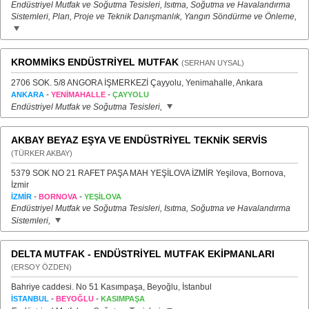
Endüstriyel Mutfak ve Soğutma Tesisleri, Isıtma, Soğutma ve Havalandırma
Sistemleri, Plan, Proje ve Teknik Danışmanlık, Yangın Söndürme ve Önleme,
KROMMİKS ENDÜSTRİYEL MUTFAK
(SERHAN UYSAL)
2706 SOK. 5/8 ANGORA İŞMERKEZİ Çayyolu, Yenimahalle, Ankara
-
-
ANKARA
YENİMAHALLE
ÇAYYOLU
Endüstriyel Mutfak ve Soğutma Tesisleri,
AKBAY BEYAZ EŞYA VE ENDÜSTRİYEL TEKNİK SERVİS
(TÜRKER AKBAY)
5379 SOK NO 21 RAFET PAŞA MAH YEŞİLOVA İZMİR Yeşilova, Bornova,
İzmir
-
-
İZMİR
BORNOVA
YEŞİLOVA
Endüstriyel Mutfak ve Soğutma Tesisleri, Isıtma, Soğutma ve Havalandırma
Sistemleri,
DELTA MUTFAK - ENDÜSTRİYEL MUTFAK EKİPMANLARI
(ERSOY ÖZDEN)
Bahriye caddesi. No 51 Kasımpaşa, Beyoğlu, İstanbul
-
-
İSTANBUL
BEYOĞLU
KASIMPAŞA