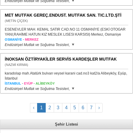
Endüstriyel Mutfak ve Soğutma Tesisleri,
MET MUTFAK GEREÇ.ENDUST. MUTFAK SAN. TIC.LTD.ŞTİ
(METİN ÇİÇEK)
ESENEVLER MAH. KEMAL SATIR CAD.NO 11 OSMANİYE (ESKİ OTOGAR
YANI,RAHİME HATUN KIZ MESLEK LISESI KARSISI) Merkez, Osmaniye
-
OSMANİYE
MERKEZ
Endüstriyel Mutfak ve Soğutma Tesisleri,
İNOKSAN ÖZTİRYAKİLER SERVİS KARDEŞLER MUTFAK
(NAZMİ KIRMA)
karadolap mah.Atatürk bulvarı veysel karani cad.no3 kat2/a Alibeyköy, Eyüp,
İstanbul
-
-
İSTANBUL
EYÜP
ALİBEYKÖY
Endüstriyel Mutfak ve Soğutma Tesisleri,
‹
1
2
3
4
5
6
7
›
Şehir Listesi