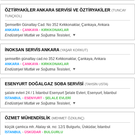
ÖZTİRYAKİLER ANKARA SERVİSİ VE ÖZTİRYAKİLER
(TUNCAY
TUNÇKOL)
Şemsettin Günaltay Cad. No 352 Kırkkonaklar, Çankaya, Ankara
-
-
ANKARA
ÇANKAYA
KIRKKONAKLAR
Endüstriyel Mutfak ve Soğutma Tesisleri,
İNOKSAN SERVİS ANKARA
(YAŞAR KORKUT)
şemsettin günaltay cad.no 352 Kırkkonaklar, Çankaya, Ankara
-
-
ANKARA
ÇANKAYA
KIRKKONAKLAR
Endüstriyel Mutfak ve Soğutma Tesisleri,
ESENYURT DOĞALGAZ SOBA SERVİSİ
(TAHSİN USTA)
şalale evleri 24 / 1 İstanbul Esenyurt Şelale Evleri, Esenyurt, İstanbul
-
-
İSTANBUL
ESENYURT
ŞELALE EVLERİ
Endüstriyel Mutfak ve Soğutma Tesisleri,
ÖZMET MÜHENDİSLİK
(MEHMET ÖZKILINÇ)
küçük çamlıca mh. Atalay sk. no: 12/1 Bulgurlu, Üsküdar, İstanbul
-
-
İSTANBUL
ÜSKÜDAR
BULGURLU