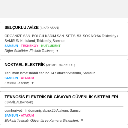
SELÇUKLU AVİZE
(İLKAY ASAN)
ORGANİZE SAN. BÖLG İLKADIM SAN. SİTESİ 53. SOK NO:64 Tekkeköy /
SAMSUN Kutlukent, Tekkeköy, Samsun
-
-
SAMSUN
TEKKEKÖY
KUTLUKENT
Diğer Sektörler, Elektrik Tesisatı,
NOKTAEL ELEKTRİK
(AHMET BOZKURT)
Yeni mah.ismet ınönü cad no.147 atakent Atakum, Samsun
-
SAMSUN
ATAKUM
Elektrik Tesisatı,
TEKNOSİS ELEKTRİK BİLGİSAYAR GÜVENLİK SİSTEMLERİ
(İSMAİL ALBAYRAK)
cumhuriyet mh.domaniç sk.no:25 Atakum, Samsun
-
SAMSUN
ATAKUM
Elektrik Tesisatı, Güvenlik ve Kamera Sistemleri,