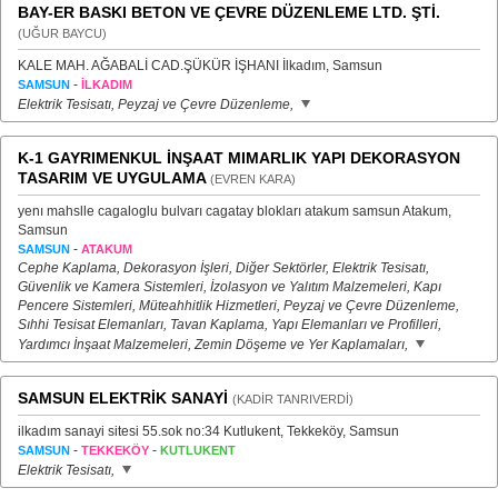
BAY-ER BASKI BETON VE ÇEVRE DÜZENLEME LTD. ŞTİ.
(UĞUR BAYCU)
KALE MAH. AĞABALİ CAD.ŞÜKÜR İŞHANI İlkadım, Samsun
-
SAMSUN
İLKADIM
Elektrik Tesisatı, Peyzaj ve Çevre Düzenleme,
K-1 GAYRIMENKUL İNŞAAT MIMARLIK YAPI DEKORASYON
TASARIM VE UYGULAMA
(EVREN KARA)
yenı mahslle cagaloglu bulvarı cagatay blokları atakum samsun Atakum,
Samsun
-
SAMSUN
ATAKUM
Cephe Kaplama, Dekorasyon İşleri, Diğer Sektörler, Elektrik Tesisatı,
Güvenlik ve Kamera Sistemleri, İzolasyon ve Yalıtım Malzemeleri, Kapı
Pencere Sistemleri, Müteahhitlik Hizmetleri, Peyzaj ve Çevre Düzenleme,
Sıhhi Tesisat Elemanları, Tavan Kaplama, Yapı Elemanları ve Profilleri,
Yardımcı İnşaat Malzemeleri, Zemin Döşeme ve Yer Kaplamaları,
SAMSUN ELEKTRİK SANAYİ
(KADİR TANRIVERDİ)
ilkadım sanayi sitesi 55.sok no:34 Kutlukent, Tekkeköy, Samsun
-
-
SAMSUN
TEKKEKÖY
KUTLUKENT
Elektrik Tesisatı,