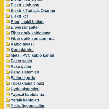
Elektrik tablosu
Elektrik Tadilatı, Onarımı
Elektrikçi
Enerji nakil hatları
Enversör şalter
Fiber optik kablolama
Fiber optik sonlandırma
Kablo tavası
Kontaktörler
Metal, PVC kablo kanalı
Paket şalter
Pako şalter
Pano sistemleri
Şalter sigorta
Topraklama cihazı
Uydu sistemleri
Yapısal kablolama
Yeraltı kabloları
Yıldız üçgen şalter