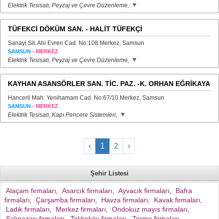
Elektrik Tesisatı, Peyzaj ve Çevre Düzenleme,
TÜFEKCİ DÖKÜM SAN. - HALİT TÜFEKÇİ
Sanayi Sit. Ahi Evren Cad. No:108 Merkez, Samsun
-
SAMSUN
MERKEZ
Elektrik Tesisatı, Peyzaj ve Çevre Düzenleme,
KAYHAN ASANSÖRLER SAN. TİC. PAZ. -K. ORHAN EĞRİKAYA
Hancerli Mah. Yenihamam Cad. No:67/10 Merkez, Samsun
-
SAMSUN
MERKEZ
Elektrik Tesisatı, Kapı Pencere Sistemleri,
‹
1
2
›
Şehir Listesi
Alaçam firmaları
Asarcık firmaları
Ayvacık firmaları
Bafra
,
,
,
firmaları
Çarşamba firmaları
Havza firmaları
Kavak firmaları
,
,
,
,
Ladik firmaları
Merkez firmaları
Ondokuz mayıs firmaları
,
,
,
Salıpazarı firmaları
Tekkeköy firmaları
Terme firmaları