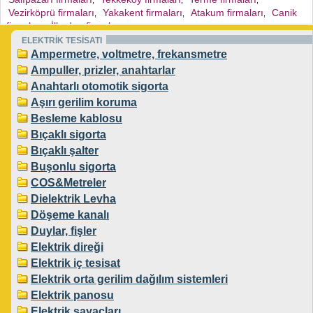
,
,
,
Vezirköprü firmaları
Yakakent firmaları
Atakum firmaları
Canik
,
,
,
firmaları
İlkadım firmaları
,
,
ELEKTRİK TESİSATI
Ampermetre, voltmetre, frekansmetre
Ampuller, prizler, anahtarlar
Anahtarlı otomotik sigorta
Aşırı gerilim koruma
Besleme kablosu
Bıçaklı sigorta
Bıçaklı şalter
Buşonlu sigorta
COS&Metreler
Dielektrik Levha
Döşeme kanalı
Duylar, fişler
Elektrik direği
Elektrik iç tesisat
Elektrik orta gerilim dağılım sistemleri
Elektrik panosu
Elektrik sayaçları