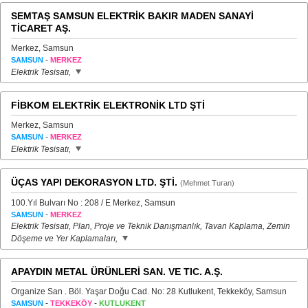
SEMTAŞ SAMSUN ELEKTRİK BAKIR MADEN SANAYİ
TİCARET AŞ.
Merkez, Samsun
-
SAMSUN
MERKEZ
Elektrik Tesisatı,
FİBKOM ELEKTRİK ELEKTRONİK LTD ŞTİ
Merkez, Samsun
-
SAMSUN
MERKEZ
Elektrik Tesisatı,
ÜÇAS YAPI DEKORASYON LTD. ŞTİ.
(Mehmet Turan)
100.Yıl Bulvarı No : 208 / E Merkez, Samsun
-
SAMSUN
MERKEZ
Elektrik Tesisatı, Plan, Proje ve Teknik Danışmanlık, Tavan Kaplama, Zemin
Döşeme ve Yer Kaplamaları,
APAYDIN METAL ÜRÜNLERİ SAN. VE TIC. A.Ş.
Organize San . Böl. Yaşar Doğu Cad. No: 28 Kutlukent, Tekkeköy, Samsun
-
-
SAMSUN
TEKKEKÖY
KUTLUKENT