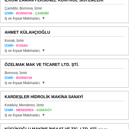
İLKOM ZAMAN PERSONEL KONTROL SİSTEMLERİ
Çamdibi, Bornova, İzmir
-
-
İZMİR
BORNOVA
ÇAMDİBİ
İş ve İnşaat Makinaları,
AHMET KÜLAHÇIOĞLU
Konak, İzmir
-
İZMİR
KONAK
İş ve İnşaat Makinaları,
ÖZELMAK MAK VE TİCARET LTD. ŞTİ.
Bornova, İzmir
-
İZMİR
BORNOVA
İş ve İnşaat Makinaları,
KARDEŞLER HİDROLİK MAKİNA SANAYİ
Kısıkköy, Menderes, İzmir
-
-
İZMİR
MENDERES
KISIKKÖY
İş ve İnşaat Makinaları,