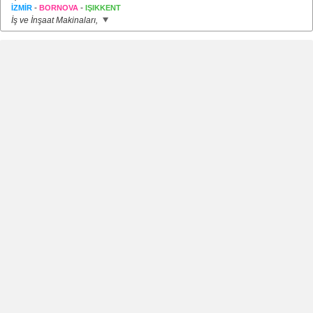
-
-
İZMİR
BORNOVA
IŞIKKENT
İş ve İnşaat Makinaları,