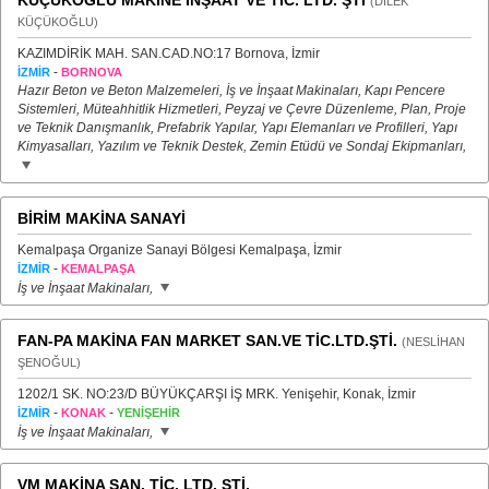
KÜÇÜKOĞLU MAKİNE İNŞAAT VE TİC. LTD. ŞTİ
(DİLEK
KÜÇÜKOĞLU)
KAZIMDİRİK MAH. SAN.CAD.NO:17 Bornova, İzmir
-
İZMİR
BORNOVA
Hazır Beton ve Beton Malzemeleri, İş ve İnşaat Makinaları, Kapı Pencere
Sistemleri, Müteahhitlik Hizmetleri, Peyzaj ve Çevre Düzenleme, Plan, Proje
ve Teknik Danışmanlık, Prefabrik Yapılar, Yapı Elemanları ve Profilleri, Yapı
Kimyasalları, Yazılım ve Teknik Destek, Zemin Etüdü ve Sondaj Ekipmanları,
BİRİM MAKİNA SANAYİ
Kemalpaşa Organize Sanayi Bölgesi Kemalpaşa, İzmir
-
İZMİR
KEMALPAŞA
İş ve İnşaat Makinaları,
FAN-PA MAKİNA FAN MARKET SAN.VE TİC.LTD.ŞTİ.
(NESLİHAN
ŞENOĞUL)
1202/1 SK. NO:23/D BÜYÜKÇARŞI İŞ MRK. Yenişehir, Konak, İzmir
-
-
İZMİR
KONAK
YENİŞEHİR
İş ve İnşaat Makinaları,
VM MAKİNA SAN. TİC. LTD. ŞTİ.