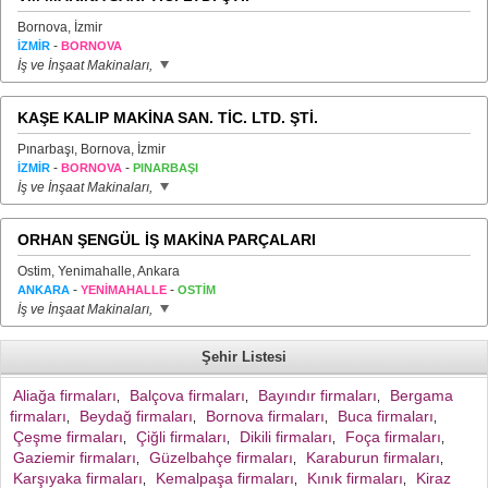
Bornova, İzmir
-
İZMİR
BORNOVA
İş ve İnşaat Makinaları,
KAŞE KALIP MAKİNA SAN. TİC. LTD. ŞTİ.
Pınarbaşı, Bornova, İzmir
-
-
İZMİR
BORNOVA
PINARBAŞI
İş ve İnşaat Makinaları,
ORHAN ŞENGÜL İŞ MAKİNA PARÇALARI
Ostim, Yenimahalle, Ankara
-
-
ANKARA
YENİMAHALLE
OSTİM
İş ve İnşaat Makinaları,
Şehir Listesi
Aliağa firmaları
Balçova firmaları
Bayındır firmaları
Bergama
,
,
,
firmaları
Beydağ firmaları
Bornova firmaları
Buca firmaları
,
,
,
,
Çeşme firmaları
Çiğli firmaları
Dikili firmaları
Foça firmaları
,
,
,
,
Gaziemir firmaları
Güzelbahçe firmaları
Karaburun firmaları
,
,
,
Karşıyaka firmaları
Kemalpaşa firmaları
Kınık firmaları
Kiraz
,
,
,