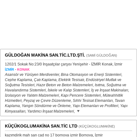
GÜLDOĞAN MAKİNA SAN.TİC.LTD.ŞTİ.
(SAMİ GÜLDOĞAN)
1202/1 Sokak No:23/0 İnşaatçılar çarşısı Yenişehir - İZMİR Konak, İzmir
-
İZMİR
KONAK
Asansör ve Yürüyen Merdivenler, Bina Otomasyon ve Enerji Sistemleri,
Cephe Kaplama, Çatı Kaplama, Elektrik Tesisatı, Endüstriyel Mutfak ve
Soğutma Tesisleri, Hazır Beton ve Beton Malzemeleri, Isıtma, Soğutma ve
Havalandırma Sistemleri, İskele ve Kalıp Sistemleri, İş ve İnşaat Makinaları,
İzolasyon ve Yalıtım Malzemeleri, Kapı Pencere Sistemleri, Müteahhitlik
Hizmetleri, Peyzaj ve Çevre Düzenleme, Sıhhi Tesisat Elemanları, Tavan
Kaplama, Yangın Söndürme ve Önleme, Yapı Elemanları ve Profilleri, Yapı
Kimyasalları, Yardımcı İnşaat Malzemeleri,
KÜÇÜKOGLUMAKİNA SAN.TİC LTD
(KÜÇÜKOGLUMAKİNE)
kazımdirik mah san cad no 17 bornova izmir Bornova, İzmir