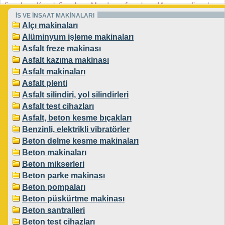
firmaları
Konak firmaları
Menderes firmaları
Menemen firmaları
,
,
,
,
Narlıdere firmaları
Ödemiş firmaları
Seferihisar firmaları
Selçuk
İŞ VE İNŞAAT MAKİNALARI
,
,
,
firmaları
Tire firmaları
Torbalı firmaları
Urla firmaları
Alçı makinaları
,
,
,
,
Karabağlar firmaları
Bayraklı firmaları
,
,
Alüminyum işleme makinaları
Asfalt freze makinası
Asfalt kazıma makinası
Asfalt makinaları
Asfalt plenti
Asfalt silindiri, yol silindirleri
Asfalt test cihazları
Asfalt, beton kesme bıçakları
Benzinli, elektrikli vibratörler
Beton delme kesme makinaları
Beton makinaları
Beton mikserleri
Beton parke makinası
Beton pompaları
Beton püskürtme makinası
Beton santralleri
Beton test cihazları