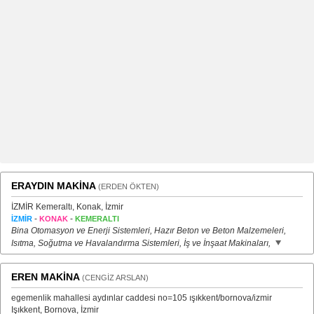
ERAYDIN MAKİNA
(ERDEN ÖKTEN)
İZMİR Kemeraltı, Konak, İzmir
-
-
İZMİR
KONAK
KEMERALTI
Bina Otomasyon ve Enerji Sistemleri, Hazır Beton ve Beton Malzemeleri,
Isıtma, Soğutma ve Havalandırma Sistemleri, İş ve İnşaat Makinaları,
EREN MAKİNA
(CENGİZ ARSLAN)
egemenlik mahallesi aydınlar caddesi no=105 ışıkkent/bornova/izmir
Işıkkent, Bornova, İzmir