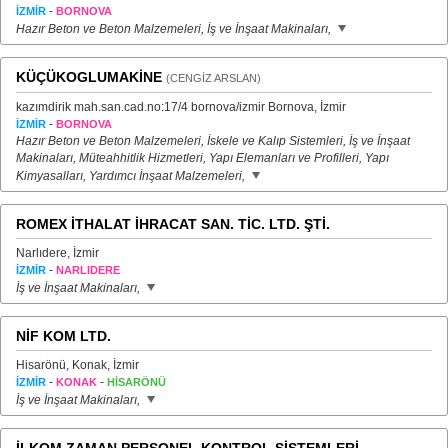
-
İZMİR
BORNOVA
Hazır Beton ve Beton Malzemeleri, İş ve İnşaat Makinaları,
KÜÇÜKOGLUMAKİNE
(CENGİZ ARSLAN)
kazımdirik mah.san.cad.no:17/4 bornova/izmir Bornova, İzmir
-
İZMİR
BORNOVA
Hazır Beton ve Beton Malzemeleri, İskele ve Kalıp Sistemleri, İş ve İnşaat
Makinaları, Müteahhitlik Hizmetleri, Yapı Elemanları ve Profilleri, Yapı
Kimyasalları, Yardımcı İnşaat Malzemeleri,
ROMEX İTHALAT İHRACAT SAN. TİC. LTD. ŞTİ.
Narlıdere, İzmir
-
İZMİR
NARLIDERE
İş ve İnşaat Makinaları,
NİF KOM LTD.
Hisarönü, Konak, İzmir
-
-
İZMİR
KONAK
HİSARÖNÜ
İş ve İnşaat Makinaları,