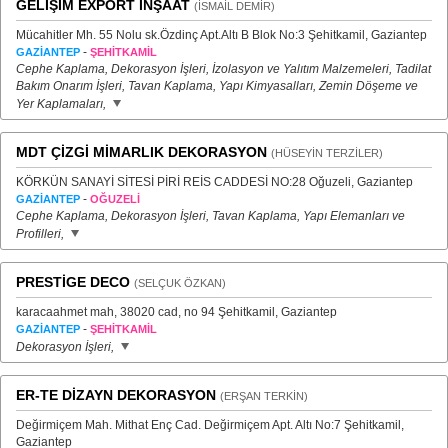
GELİŞİM EXPORT İNŞAAT
(İSMAİL DEMİR)
Mücahitler Mh. 55 Nolu sk.Özdinç Apt.Altı B Blok No:3 Şehitkamil, Gaziantep
-
GAZİANTEP
ŞEHİTKAMİL
Cephe Kaplama, Dekorasyon İşleri, İzolasyon ve Yalıtım Malzemeleri, Tadilat
Bakım Onarım İşleri, Tavan Kaplama, Yapı Kimyasalları, Zemin Döşeme ve
Yer Kaplamaları,
MDT ÇİZGİ MİMARLIK DEKORASYON
(HÜSEYİN TERZİLER)
KÖRKÜN SANAYİ SİTESİ PİRİ REİS CADDESİ NO:28 Oğuzeli, Gaziantep
-
GAZİANTEP
OĞUZELİ
Cephe Kaplama, Dekorasyon İşleri, Tavan Kaplama, Yapı Elemanları ve
Profilleri,
PRESTİGE DECO
(SELÇUK ÖZKAN)
karacaahmet mah, 38020 cad, no 94 Şehitkamil, Gaziantep
-
GAZİANTEP
ŞEHİTKAMİL
Dekorasyon İşleri,
ER-TE DİZAYN DEKORASYON
(ERŞAN TERKİN)
Değirmiçem Mah. Mithat Enç Cad. Değirmiçem Apt. Altı No:7 Şehitkamil,
Gaziantep