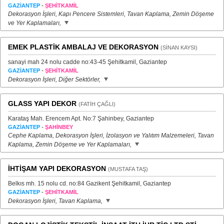
-
GAZİANTEP
ŞEHİTKAMİL
Dekorasyon İşleri, Kapı Pencere Sistemleri, Tavan Kaplama, Zemin Döşeme
ve Yer Kaplamaları,
EMEK PLASTİK AMBALAJ VE DEKORASYON
(SİNAN KAYSI)
sanayi mah 24 nolu cadde no:43-45 Şehitkamil, Gaziantep
-
GAZİANTEP
ŞEHİTKAMİL
Dekorasyon İşleri, Diğer Sektörler,
GLASS YAPI DEKOR
(FATİH ÇAĞLI)
Karataş Mah. Erencem Apt. No:7 Şahinbey, Gaziantep
-
GAZİANTEP
ŞAHİNBEY
Cephe Kaplama, Dekorasyon İşleri, İzolasyon ve Yalıtım Malzemeleri, Tavan
Kaplama, Zemin Döşeme ve Yer Kaplamaları,
İHTİŞAM YAPI DEKORASYON
(MUSTAFA TAŞ)
Belkıs mh. 15 nolu cd. no:84 Gazikent Şehitkamil, Gaziantep
-
GAZİANTEP
ŞEHİTKAMİL
Dekorasyon İşleri, Tavan Kaplama,