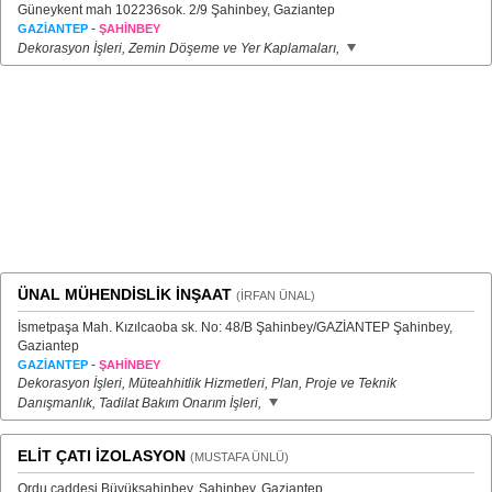
Güneykent mah 102236sok. 2/9 Şahinbey, Gaziantep
-
GAZİANTEP
ŞAHİNBEY
Dekorasyon İşleri, Zemin Döşeme ve Yer Kaplamaları,
ÜNAL MÜHENDİSLİK İNŞAAT
(İRFAN ÜNAL)
İsmetpaşa Mah. Kızılcaoba sk. No: 48/B Şahinbey/GAZİANTEP Şahinbey,
Gaziantep
-
GAZİANTEP
ŞAHİNBEY
Dekorasyon İşleri, Müteahhitlik Hizmetleri, Plan, Proje ve Teknik
Danışmanlık, Tadilat Bakım Onarım İşleri,
ELİT ÇATI İZOLASYON
(MUSTAFA ÜNLÜ)
Ordu caddesi Büyükşahinbey, Şahinbey, Gaziantep