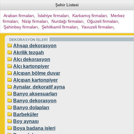
Şehir Listesi
Araban firmaları
İslahiye firmaları
Karkamış firmaları
Merkez
,
,
,
firmaları
Nizip firmaları
Nurdağı firmaları
Oğuzeli firmaları
,
,
,
,
Şahinbey firmaları
Şehitkamil firmaları
Yavuzeli firmaları
,
,
,
DEKORASYON İŞLERİ
Ahşap dekorasyon
Akrilik tezgah
Alçı dekorasyon
Alçı kartonpiyer
Alçıpan bölme duvar
Alçıpan kartonpiyer
Aynalar, dekoratif ayna
Banyo aksesuarları
Banyo dekorasyon
Banyo dolapları
Barbeküler
Boy aynası
Boya badana işleri