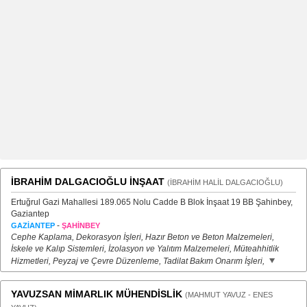
İBRAHİM DALGACIOĞLU İNŞAAT
(İBRAHİM HALİL DALGACIOĞLU)
Ertuğrul Gazi Mahallesi 189.065 Nolu Cadde B Blok İnşaat 19 BB Şahinbey,
Gaziantep
-
GAZİANTEP
ŞAHİNBEY
Cephe Kaplama, Dekorasyon İşleri, Hazır Beton ve Beton Malzemeleri,
İskele ve Kalıp Sistemleri, İzolasyon ve Yalıtım Malzemeleri, Müteahhitlik
Hizmetleri, Peyzaj ve Çevre Düzenleme, Tadilat Bakım Onarım İşleri,
YAVUZSAN MİMARLIK MÜHENDİSLİK
(MAHMUT YAVUZ - ENES