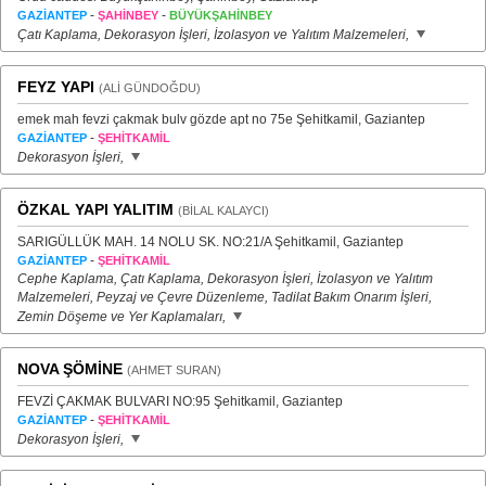
-
-
GAZİANTEP
ŞAHİNBEY
BÜYÜKŞAHİNBEY
Çatı Kaplama, Dekorasyon İşleri, İzolasyon ve Yalıtım Malzemeleri,
FEYZ YAPI
(ALİ GÜNDOĞDU)
emek mah fevzi çakmak bulv gözde apt no 75e Şehitkamil, Gaziantep
-
GAZİANTEP
ŞEHİTKAMİL
Dekorasyon İşleri,
ÖZKAL YAPI YALITIM
(BİLAL KALAYCI)
SARIGÜLLÜK MAH. 14 NOLU SK. NO:21/A Şehitkamil, Gaziantep
-
GAZİANTEP
ŞEHİTKAMİL
Cephe Kaplama, Çatı Kaplama, Dekorasyon İşleri, İzolasyon ve Yalıtım
Malzemeleri, Peyzaj ve Çevre Düzenleme, Tadilat Bakım Onarım İşleri,
Zemin Döşeme ve Yer Kaplamaları,
NOVA ŞÖMİNE
(AHMET SURAN)
FEVZİ ÇAKMAK BULVARI NO:95 Şehitkamil, Gaziantep
-
GAZİANTEP
ŞEHİTKAMİL
Dekorasyon İşleri,