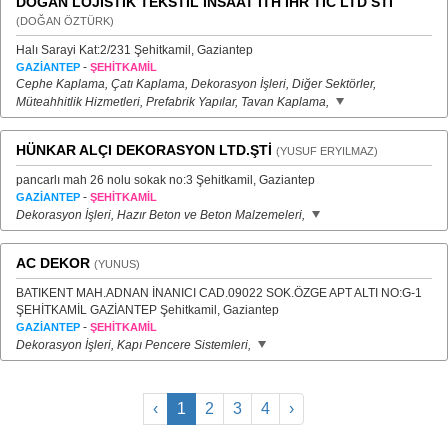
DOGAN LOJİSTİK TEKSTİL İNSAAT İTH İHR TİC LTD STİ
(DOĞAN ÖZTÜRK)
Halı Sarayi Kat:2/231 Şehitkamil, Gaziantep
-
GAZİANTEP
ŞEHİTKAMİL
Cephe Kaplama, Çatı Kaplama, Dekorasyon İşleri, Diğer Sektörler,
Müteahhitlik Hizmetleri, Prefabrik Yapılar, Tavan Kaplama,
HÜNKAR ALÇI DEKORASYON LTD.ŞTİ
(YUSUF ERYILMAZ)
pancarlı mah 26 nolu sokak no:3 Şehitkamil, Gaziantep
-
GAZİANTEP
ŞEHİTKAMİL
Dekorasyon İşleri, Hazır Beton ve Beton Malzemeleri,
AC DEKOR
(YUNUS)
BATIKENT MAH.ADNAN İNANICI CAD.09022 SOK.ÖZGE APT ALTI NO:G-1
ŞEHİTKAMİL GAZİANTEP Şehitkamil, Gaziantep
-
GAZİANTEP
ŞEHİTKAMİL
Dekorasyon İşleri, Kapı Pencere Sistemleri,
‹
1
2
3
4
›