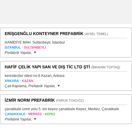
ERİŞGENĞLU KONTEYNER PREFABRİK
(AYSEL TEMEL)
HAMİDİYE MAH. Sultanbeyli, İstanbul
-
İSTANBUL
SULTANBEYLİ
Prefabrik Yapılar,
HAFİF ÇELİK YAPI SAN VE DIŞ TİC LTD ŞTİ
(İBRAHİM TOPTAŞ)
keresteciler sitesi no:6 Kazan, Ankara
-
ANKARA
KAZAN
Çatı Kaplama, Prefabrik Yapılar,
İZMİR NORM PREFABRİK
(FARUK TOKGÖZ)
çanakkale-izmir yolu 5. km kepez çanakkale Kepez, Merkez, Çanakkale
-
-
ÇANAKKALE
MERKEZ
KEPEZ
Prefabrik Yapılar,