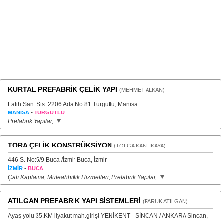
KURTAL PREFABRİK ÇELİK YAPI
(MEHMET ALKAN)
Fatih San. Sts. 2206 Ada No:81 Turgutlu, Manisa
-
MANİSA
TURGUTLU
Prefabrik Yapılar,
TORA ÇELİK KONSTRÜKSİYON
(TOLGA KANLIKAYA)
446 S. No:5/9 Buca /İzmir Buca, İzmir
-
İZMİR
BUCA
Çatı Kaplama, Müteahhitlik Hizmetleri, Prefabrik Yapılar,
ATILGAN PREFABRİK YAPI SİSTEMLERİ
(FARUK ATILGAN)
Ayaş yolu 35.KM ilyakut mah.girişi YENİKENT - SİNCAN / ANKARA Sincan,