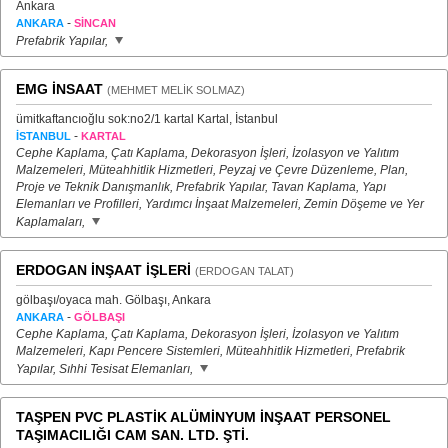
Ankara
-
ANKARA
SİNCAN
Prefabrik Yapılar,
EMG İNSAAT
(MEHMET MELİK SOLMAZ)
ümitkaftancıoğlu sok:no2/1 kartal Kartal, İstanbul
-
İSTANBUL
KARTAL
Cephe Kaplama, Çatı Kaplama, Dekorasyon İşleri, İzolasyon ve Yalıtım
Malzemeleri, Müteahhitlik Hizmetleri, Peyzaj ve Çevre Düzenleme, Plan,
Proje ve Teknik Danışmanlık, Prefabrik Yapılar, Tavan Kaplama, Yapı
Elemanları ve Profilleri, Yardımcı İnşaat Malzemeleri, Zemin Döşeme ve Yer
Kaplamaları,
ERDOGAN İNŞAAT İŞLERİ
(ERDOGAN TALAT)
gölbaşı/oyaca mah. Gölbaşı, Ankara
-
ANKARA
GÖLBAŞI
Cephe Kaplama, Çatı Kaplama, Dekorasyon İşleri, İzolasyon ve Yalıtım
Malzemeleri, Kapı Pencere Sistemleri, Müteahhitlik Hizmetleri, Prefabrik
Yapılar, Sıhhi Tesisat Elemanları,
TAŞPEN PVC PLASTİK ALÜMİNYUM İNŞAAT PERSONEL
TAŞIMACILIĞI CAM SAN. LTD. ŞTİ.