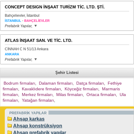
CONCEPT DESIGN İNŞAAT TURİZM TİC. LTD. ŞTİ.
Bahçelievler, İstanbul
-
İSTANBUL
BAHÇELİEVLER
Prefabrik Yapılar,
ATLAS İNŞAAT SAN. VE TİC. LTD.
CİNNAH C N 51/13 Ankara
ANKARA
Prefabrik Yapılar,
Şehir Listesi
Bodrum firmaları
Dalaman firmaları
Datça firmaları
Fethiye
,
,
,
firmaları
Kavaklıdere firmaları
Köyceğiz firmaları
Marmaris
,
,
,
firmaları
Merkez firmaları
Milas firmaları
Ortaca firmaları
Ula
,
,
,
,
firmaları
Yatağan firmaları
,
,
PREFABRİK YAPILAR
Ahşap karkas
Ahşap konstrüksiyon
Ahşap prefabrik yapılar