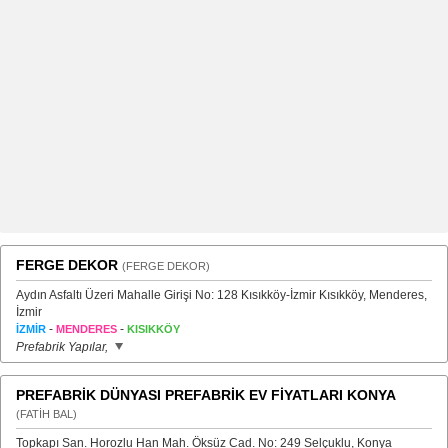
FERGE DEKOR
(FERGE DEKOR)
Aydın Asfaltı Üzeri Mahalle Girişi No: 128 Kısıkköy-İzmir Kısıkköy, Menderes,
İzmir
-
-
İZMİR
MENDERES
KISIKKÖY
Prefabrik Yapılar,
PREFABRİK DÜNYASI PREFABRİK EV FİYATLARI KONYA
(FATİH BAL)
Topkapı San. Horozlu Han Mah. Öksüz Cad. No: 249 Selçuklu, Konya